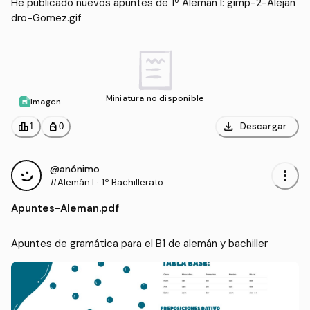
He publicado nuevos apuntes de 1º Alemán I: gimp-2-Alejan
dro-Gomez.gif
Miniatura no disponible
Imagen
download
leaderboard
personal_bag
Descargar
1
0
@anónimo
more_vert
#Alemán I
·
1º Bachillerato
Apuntes
-
Aleman.pdf
Apuntes de gramática para el B1 de alemán y bachiller