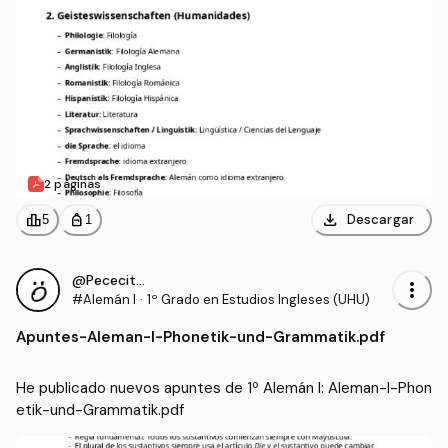
2 páginas
download
leaderboard
personal_bag
Descargar
5
1
@Pececito331
more_vert
#Alemán I
·
1º Grado en Estudios Ingleses (UHU)
Apuntes
-
Aleman-I-Phonetik-und-Grammatik.pdf
He publicado nuevos apuntes de 1º Alemán I: Aleman-I-Phon
etik-und-Grammatik.pdf