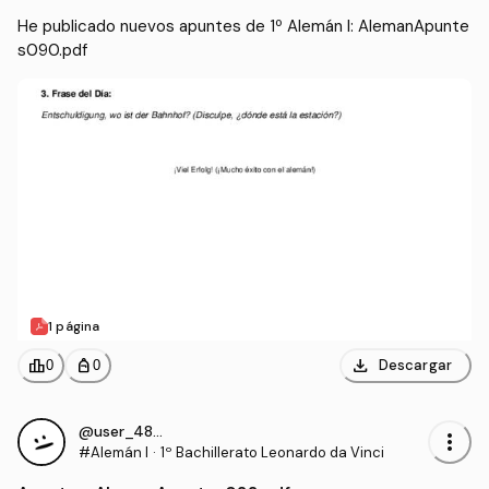
He publicado nuevos apuntes de 1º Alemán I: AlemanApunte
s090.pdf
1 página
download
leaderboard
personal_bag
Descargar
0
0
@user_4855881
more_vert
#Alemán I
·
1º Bachillerato Leonardo da Vinci