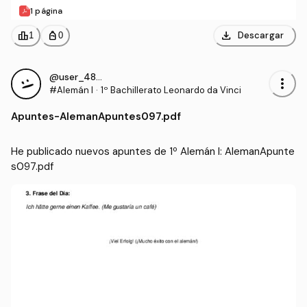
1 página
download
leaderboard
personal_bag
Descargar
1
0
@user_4855881
more_vert
#Alemán I
·
1º Bachillerato Leonardo da Vinci
Apuntes
-
AlemanApuntes097.pdf
He publicado nuevos apuntes de 1º Alemán I: AlemanApunte
s097.pdf