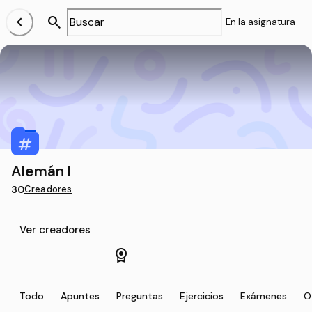
chevron_left
search
En la asignatura
Alemán I
30
Creadores
Ver creadores
license
Todo
Apuntes
Preguntas
Ejercicios
Exámenes
O