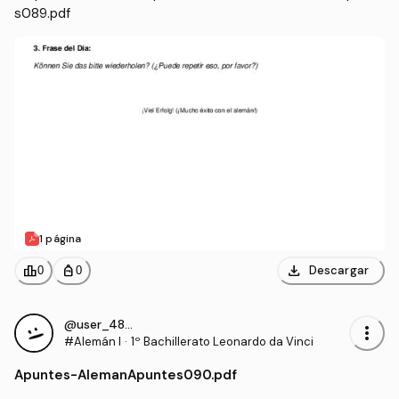
s089.pdf
1 página
download
leaderboard
personal_bag
Descargar
0
0
@user_4855881
more_vert
#Alemán I
·
1º Bachillerato Leonardo da Vinci
Apuntes
-
AlemanApuntes090.pdf