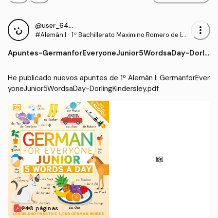
@user_6425880
more_vert
#Alemán I
·
1º Bachillerato Maximino Romero de Le
ma
Apuntes
-
GermanforEveryoneJunior5WordsaDay-Dorli
ngKindersley.pdf
He publicado nuevos apuntes de 1º Alemán I: GermanforEver
yoneJunior5WordsaDay-DorlingKindersley.pdf
240 páginas