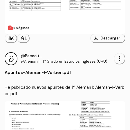
3 páginas
download
leaderboard
personal_bag
Descargar
6
1
@Pececito331
more_vert
#Alemán I
·
1º Grado en Estudios Ingleses (UHU)
Apuntes
-
Aleman-I-Verben.pdf
He publicado nuevos apuntes de 1º Alemán I: Aleman-I-Verb
en.pdf