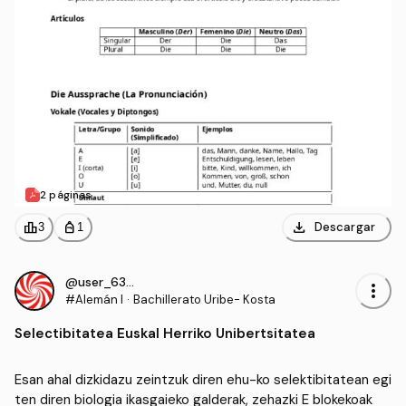
2 páginas
download
leaderboard
personal_bag
Descargar
3
1
@user_6333510
more_vert
#Alemán I
·
Bachillerato Uribe- Kosta
Selectibitatea Euskal Herriko Unibertsitatea
Esan ahal dizkidazu zeintzuk diren ehu-ko selektibitatean egi
ten diren biologia ikasgaieko galderak, zehazki E blokekoak