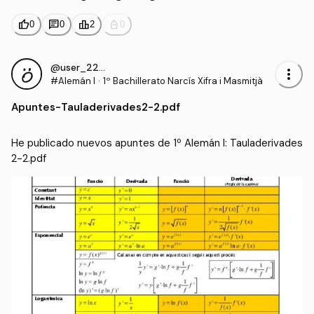
thumb_up
chat
leaderboard
personal_bag
0
0
2
0
@user_2281821
more_vert
#Alemán I
·
1º Bachillerato Narcís Xifra i Masmitjà
Apuntes
-
Tauladerivades2-2.pdf
He publicado nuevos apuntes de 1º Alemán I: Tauladerivades
2-2.pdf