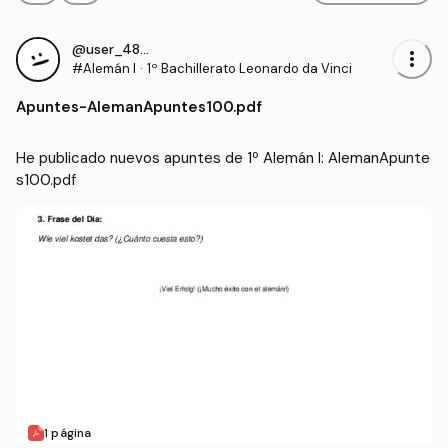
@user_4855881
more_vert
#Alemán I
·
1º Bachillerato Leonardo da Vinci
Apuntes
-
AlemanApuntes100.pdf
He publicado nuevos apuntes de 1º Alemán I: AlemanApunte
s100.pdf
1 página