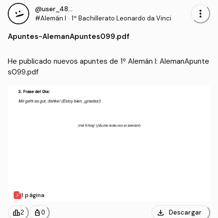
@user_4855881
more_vert
#Alemán I
·
1º Bachillerato Leonardo da Vinci
Apuntes
-
AlemanApuntes099.pdf
He publicado nuevos apuntes de 1º Alemán I: AlemanApunte
s099.pdf
1 página
download
leaderboard
personal_bag
Descargar
2
0