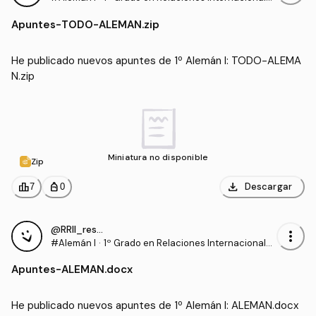
(UM)
Apuntes
-
TODO-ALEMAN.zip
He publicado nuevos apuntes de 1º Alemán I: TODO-ALEMA
N.zip
Miniatura no disponible
Zip
download
leaderboard
personal_bag
Descargar
7
0
@RRII_resumido
more_vert
#Alemán I
·
1º Grado en Relaciones Internacionales
(UM)
Apuntes
-
ALEMAN.docx
He publicado nuevos apuntes de 1º Alemán I: ALEMAN.docx