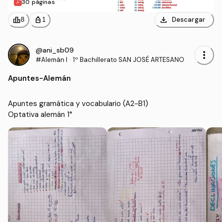
30 páginas
download
leaderboard
personal_bag
Descargar
8
1
@ani_sb09
more_vert
#Alemán I
·
1º Bachillerato SAN JOSÉ ARTESANO
Apuntes
-
Alemán
Apuntes gramática y vocabulario (A2-B1)

Optativa alemán 1°