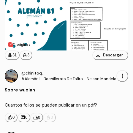
11 páginas
download
leaderboard
personal_bag
Descargar
31
3
@chinitoqwr
more_vert
#Alemán I
·
Bachillerato De Tafira - Nelson Mandela
Sobre wuolah
Cuantos folios se pueden publicar en un pdf?
thumb_up
chat
leaderboard
personal_bag
0
0
0
0