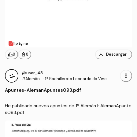
1 página
download
leaderboard
personal_bag
Descargar
0
0
@user_4855881
more_vert
#Alemán I
·
1º Bachillerato Leonardo da Vinci
Apuntes
-
AlemanApuntes093.pdf
He publicado nuevos apuntes de 1º Alemán I: AlemanApunte
s093.pdf