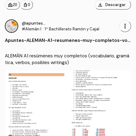
download
leaderboard
personal_bag
Descargar
20
0
@apunteswordde10
more_vert
#Alemán I
·
1º Bachillerato Ramón y Cajal
Apuntes
-
ALEMAN-A1-resumenes-muy-completos-voc
abulario-gramatica-verbos-posibles-writing
s.pdf
ALEMÁN A1 resúmenes muy completos (vocabulario, gramá
tica, verbos, posibles writings)