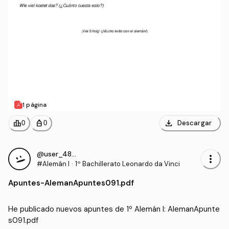
1 página
download
leaderboard
personal_bag
Descargar
0
0
@user_4855881
more_vert
#Alemán I
·
1º Bachillerato Leonardo da Vinci
Apuntes
-
AlemanApuntes091.pdf
He publicado nuevos apuntes de 1º Alemán I: AlemanApunte
s091.pdf