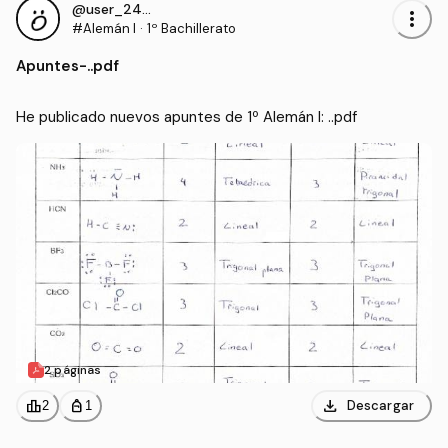
@user_2432118
more_vert
#Alemán I
·
1º Bachillerato
Apuntes
-
..pdf
He publicado nuevos apuntes de 1º Alemán I: ..pdf
2 páginas
download
leaderboard
personal_bag
Descargar
2
1