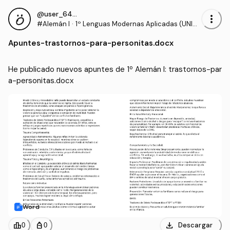
@user_6431617
more_vert
#Alemán I
·
1º Lenguas Modernas Aplicadas (UNIAL
VART)
Apuntes
-
trastornos-para-personitas.docx
He publicado nuevos apuntes de 1º Alemán I: trastornos-par
a-personitas.docx
Word
download
leaderboard
personal_bag
Descargar
0
0