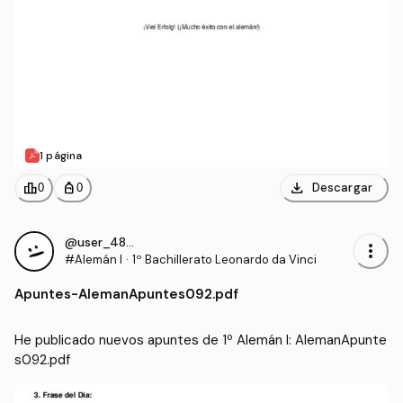
1 página
download
leaderboard
personal_bag
Descargar
0
0
@user_4855881
more_vert
#Alemán I
·
1º Bachillerato Leonardo da Vinci
Apuntes
-
AlemanApuntes092.pdf
He publicado nuevos apuntes de 1º Alemán I: AlemanApunte
s092.pdf