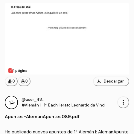
1 página
download
leaderboard
personal_bag
Descargar
0
0
@user_4855881
more_vert
#Alemán I
·
1º Bachillerato Leonardo da Vinci
Apuntes
-
AlemanApuntes089.pdf
He publicado nuevos apuntes de 1º Alemán I: AlemanApunte