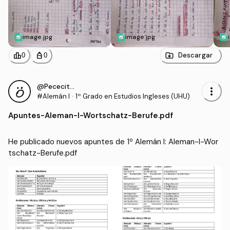
image.jpg
image.jpg
leaderboard
personal_bag
Descargar
0
0
@Pececito331
more_vert
#Alemán I
·
1º Grado en Estudios Ingleses (UHU)
Apuntes
-
Aleman-I-Wortschatz-Berufe.pdf
He publicado nuevos apuntes de 1º Alemán I: Aleman-I-Wor
tschatz-Berufe.pdf