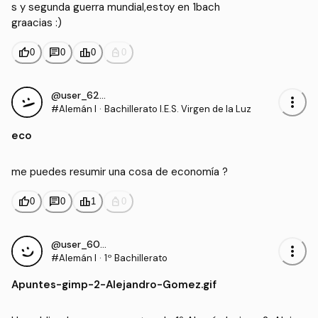
s y segunda guerra mundial,estoy en 1bach

graacias :)
thumb_up
chat
leaderboard
personal_bag
0
0
0
0
@user_6244310
more_vert
#Alemán I
·
Bachillerato I.E.S. Virgen de la Luz
eco
me puedes resumir una cosa de economía ? 
thumb_up
chat
leaderboard
personal_bag
0
0
1
0
@user_6056225
more_vert
#Alemán I
·
1º Bachillerato
Apuntes
-
gimp-2-Alejandro-Gomez.gif