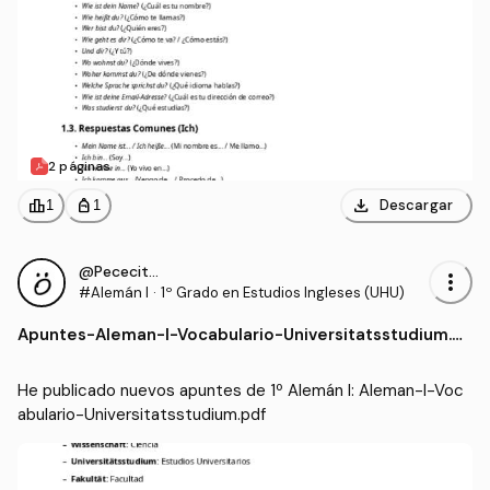
2 páginas
download
leaderboard
personal_bag
Descargar
1
1
@Pececito331
more_vert
#Alemán I
·
1º Grado en Estudios Ingleses (UHU)
Apuntes
-
Aleman-I-Vocabulario-Universitatsstudium.p
df
He publicado nuevos apuntes de 1º Alemán I: Aleman-I-Voc
abulario-Universitatsstudium.pdf