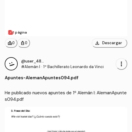
1 página
download
leaderboard
personal_bag
Descargar
0
0
@user_4855881
more_vert
#Alemán I
·
1º Bachillerato Leonardo da Vinci
Apuntes
-
AlemanApuntes094.pdf
He publicado nuevos apuntes de 1º Alemán I: AlemanApunte
s094.pdf