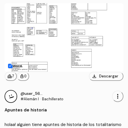
Word
download
leaderboard
personal_bag
Descargar
7
0
@user_5633560
more_vert
#Alemán I
·
Bachillerato
Apuntes de historia
holaa! alguien tiene apuntes de historia de los totalitarismo