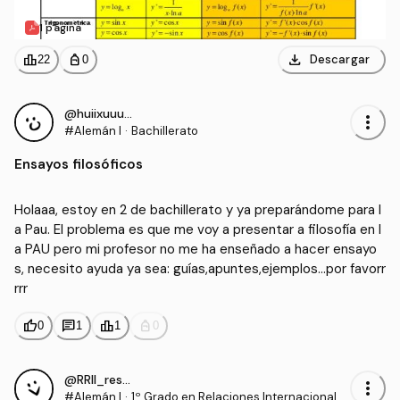
1 página
download
leaderboard
personal_bag
Descargar
22
0
@huiixuuu07
more_vert
#Alemán I
·
Bachillerato
Ensayos filosóficos
Holaaa, estoy en 2 de bachillerato y ya preparándome para l
a Pau. El problema es que me voy a presentar a filosofía en l
a PAU pero mi profesor no me ha enseñado a hacer ensayo
s, necesito ayuda ya sea: guías,apuntes,ejemplos…por favorr
rrr
thumb_up
chat
leaderboard
personal_bag
0
1
1
0
@RRII_resumido
more_vert
#Alemán I
·
1º Grado en Relaciones Internacionales