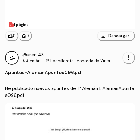
1 página
download
leaderboard
personal_bag
Descargar
0
0
@user_4855881
more_vert
#Alemán I
·
1º Bachillerato Leonardo da Vinci
Apuntes
-
AlemanApuntes096.pdf
He publicado nuevos apuntes de 1º Alemán I: AlemanApunte
s096.pdf