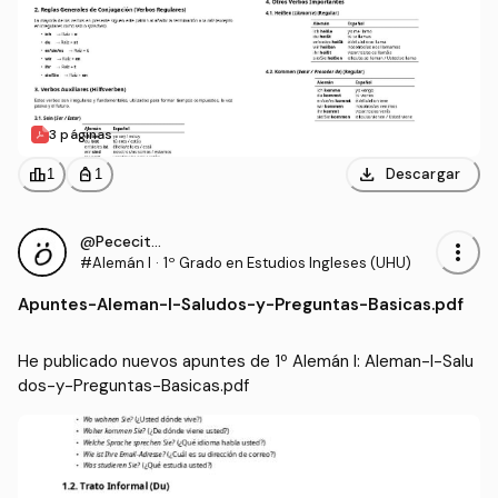
3 páginas
download
leaderboard
personal_bag
Descargar
1
1
@Pececito331
more_vert
#Alemán I
·
1º Grado en Estudios Ingleses (UHU)
Apuntes
-
Aleman-I-Saludos-y-Preguntas-Basicas.pdf
He publicado nuevos apuntes de 1º Alemán I: Aleman-I-Salu
dos-y-Preguntas-Basicas.pdf