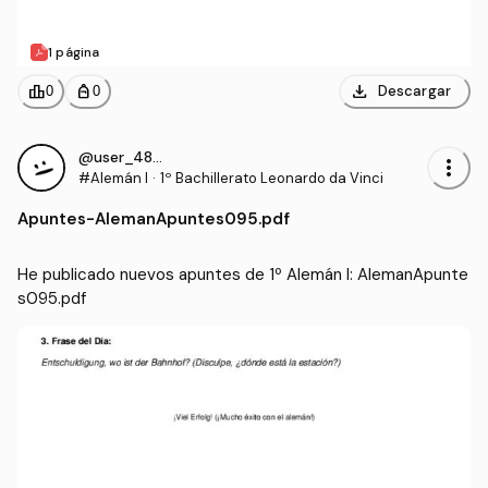
1 página
download
leaderboard
personal_bag
Descargar
0
0
@user_4855881
more_vert
#Alemán I
·
1º Bachillerato Leonardo da Vinci
Apuntes
-
AlemanApuntes095.pdf
He publicado nuevos apuntes de 1º Alemán I: AlemanApunte
s095.pdf