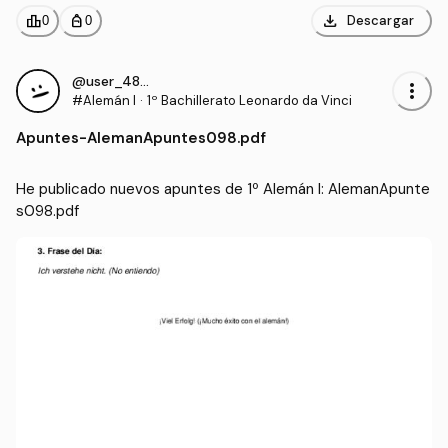
download
leaderboard
personal_bag
Descargar
0
0
@user_4855881
more_vert
#Alemán I
·
1º Bachillerato Leonardo da Vinci
Apuntes
-
AlemanApuntes098.pdf
He publicado nuevos apuntes de 1º Alemán I: AlemanApunte
s098.pdf