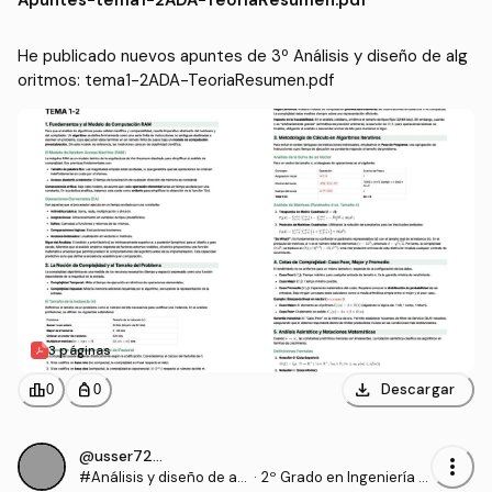
istración y Dirección de
Empresas (UA)
He publicado nuevos apuntes de 3º Análisis y diseño de alg
oritmos: tema1-2ADA-TeoriaResumen.pdf
3 páginas
download
leaderboard
personal_bag
Descargar
0
0
@usser728462
more_vert
#Análisis y diseño de al
·
2º Grado en Ingeniería In