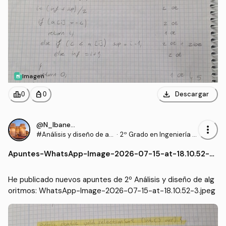
Imagen
download
leaderboard
personal_bag
Descargar
0
0
@N_Ibanezz04
more_vert
#Análisis y diseño de al
·
2º Grado en Ingeniería In
goritmos
formática en Tecnología
Apuntes
-
WhatsApp-Image-2026-07-15-at-18.10.52-3.j
s de la Información (UEX)
peg
He publicado nuevos apuntes de 2º Análisis y diseño de alg
oritmos: WhatsApp-Image-2026-07-15-at-18.10.52-3.jpeg