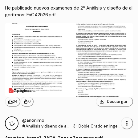
He publicado nuevos examenes de 2º Análisis y diseño de al
goritmos: ExC42526.pdf
7 páginas
download
leaderboard
personal_bag
Descargar
24
0
@anónimo
more_vert
#Análisis y diseño de al
·
3º Doble Grado en Ingen
goritmos
iería Informática y Admin
Apuntes
-
tema1-2ADA-TeoriaResumen.pdf