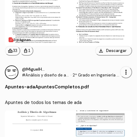
3 páginas
download
leaderboard
personal_bag
Descargar
33
1
@MiguelHonda
more_vert
#Análisis y diseño de al
·
2º Grado en Ingeniería In
goritmos
formática (UA)
Apuntes
-
adaApuntesCompletos.pdf
Apuntes de todos los temas de ada