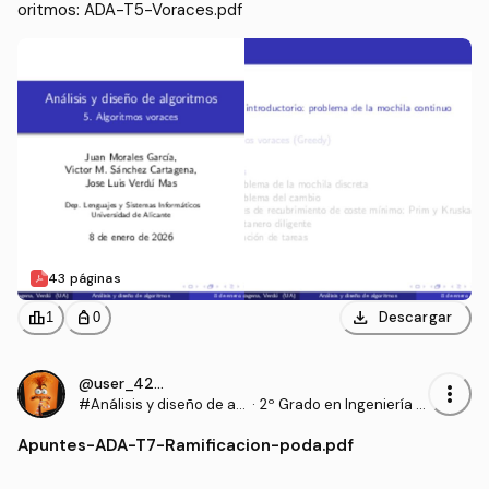
oritmos: ADA-T5-Voraces.pdf
43 páginas
download
leaderboard
personal_bag
Descargar
1
0
@user_4204874
more_vert
#Análisis y diseño de al
·
2º Grado en Ingeniería In
goritmos
formática (UA)
Apuntes
-
ADA-T7-Ramificacion-poda.pdf