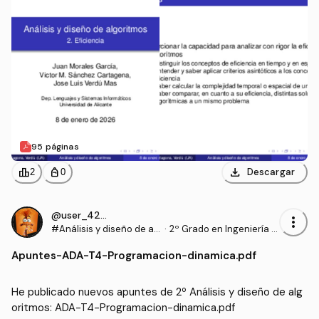
95 páginas
download
leaderboard
personal_bag
Descargar
2
0
@user_4204874
more_vert
#Análisis y diseño de al
·
2º Grado en Ingeniería In
goritmos
formática (UA)
Apuntes
-
ADA-T4-Programacion-dinamica.pdf
He publicado nuevos apuntes de 2º Análisis y diseño de alg
oritmos: ADA-T4-Programacion-dinamica.pdf