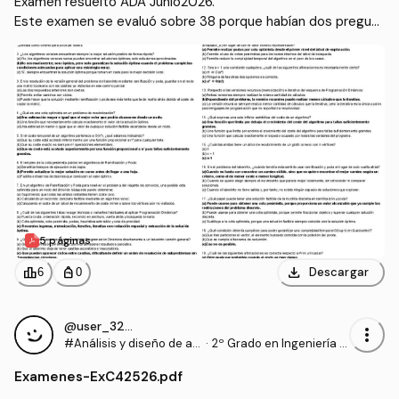
Examen resuelto ADA Junio2026.

Este examen se evaluó sobre 38 porque habían dos pregunt
as confusas.
5 páginas
download
leaderboard
personal_bag
Descargar
6
0
@user_3299961
more_vert
#Análisis y diseño de al
·
2º Grado en Ingeniería In
goritmos
formática (UA)
Examenes
-
ExC42526.pdf