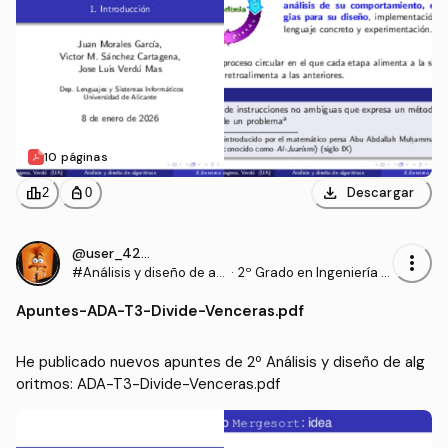
10 páginas
download
leaderboard
personal_bag
Descargar
2
0
@user_4204874
more_vert
#Análisis y diseño de al
·
2º Grado en Ingeniería In
goritmos
formática (UA)
Apuntes
-
ADA-T3-Divide-Venceras.pdf
He publicado nuevos apuntes de 2º Análisis y diseño de alg
oritmos: ADA-T3-Divide-Venceras.pdf