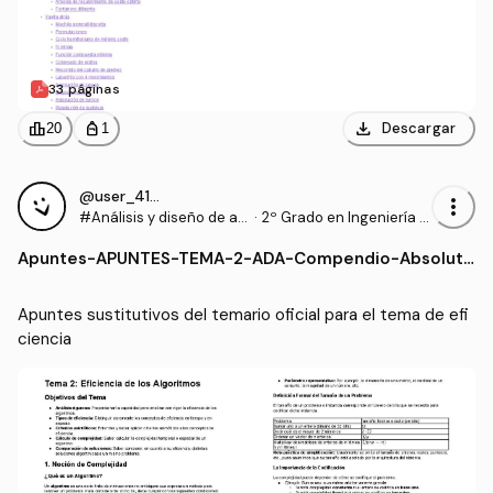
33 páginas
download
leaderboard
personal_bag
Descargar
20
1
@user_4165719
more_vert
#Análisis y diseño de al
·
2º Grado en Ingeniería In
goritmos
formática (UA)
Apuntes
-
APUNTES-TEMA-2-ADA-Compendio-Absoluto
-de-Analisis-Algoritmico-Dominio-Asintotico
-Recurrencias-y-Ordenacion-Avanzada.pdf
Apuntes sustitutivos del temario oficial para el tema de efi
ciencia