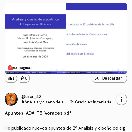
63 páginas
download
leaderboard
personal_bag
Descargar
1
0
@user_4204874
more_vert
#Análisis y diseño de al
·
2º Grado en Ingeniería In
goritmos
formática (UA)
Apuntes
-
ADA-T5-Voraces.pdf
He publicado nuevos apuntes de 2º Análisis y diseño de alg