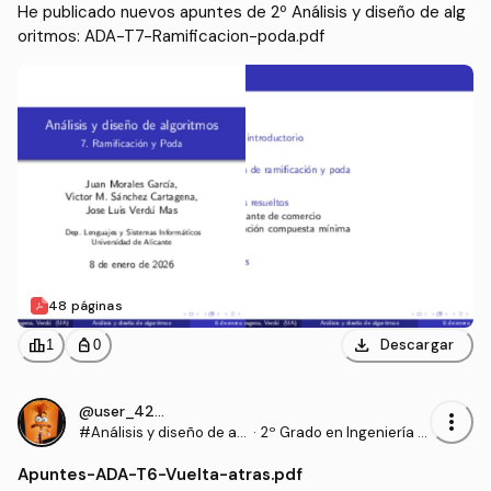
He publicado nuevos apuntes de 2º Análisis y diseño de alg
oritmos: ADA-T7-Ramificacion-poda.pdf
48 páginas
download
leaderboard
personal_bag
Descargar
1
0
@user_4204874
more_vert
#Análisis y diseño de al
·
2º Grado en Ingeniería In
goritmos
formática (UA)
Apuntes
-
ADA-T6-Vuelta-atras.pdf