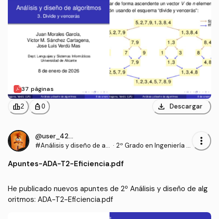
37 páginas
download
leaderboard
personal_bag
Descargar
2
0
@user_4204874
more_vert
#Análisis y diseño de al
·
2º Grado en Ingeniería In
goritmos
formática (UA)
Apuntes
-
ADA-T2-Eficiencia.pdf
He publicado nuevos apuntes de 2º Análisis y diseño de alg
oritmos: ADA-T2-Eficiencia.pdf