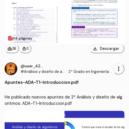
54 páginas
download
leaderboard
personal_bag
Descargar
36
0
@user_4204874
more_vert
#Análisis y diseño de al
·
2º Grado en Ingeniería In
goritmos
formática (UA)
Apuntes
-
ADA-T1-Introduccion.pdf
He publicado nuevos apuntes de 2º Análisis y diseño de alg
oritmos: ADA-T1-Introduccion.pdf