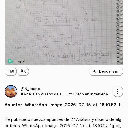
Imagen
download
leaderboard
personal_bag
Descargar
0
0
@N_Ibanezz04
more_vert
#Análisis y diseño de al
·
2º Grado en Ingeniería In
goritmos
formática en Tecnología
Apuntes
-
WhatsApp-Image-2026-07-15-at-18.10.52-1.j
s de la Información (UEX)
peg
He publicado nuevos apuntes de 2º Análisis y diseño de alg
oritmos: WhatsApp-Image-2026-07-15-at-18.10.52-1.jpeg