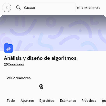
chevron_left
search
En la asignatura
Análisis y diseño de algoritmos
25
Creadores
Ver creadores
license
Todo
Apuntes
Ejercicios
Exámenes
Prácticas
pu