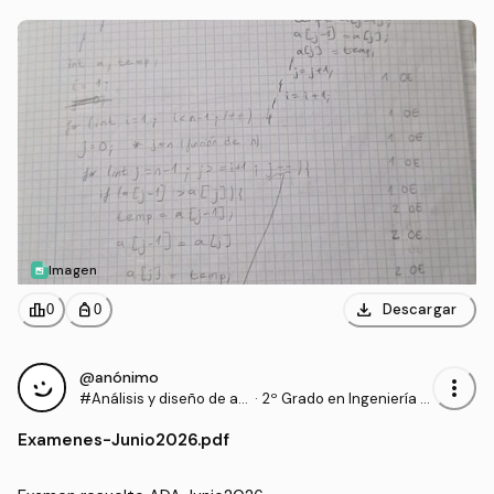
Imagen
download
leaderboard
personal_bag
Descargar
0
0
@anónimo
more_vert
#Análisis y diseño de al
·
2º Grado en Ingeniería In
goritmos
formática (UA)
Examenes
-
Junio2026.pdf