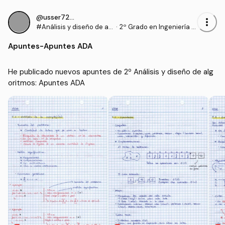
@usser728462
more_vert
#Análisis y diseño de al
·
2º Grado en Ingeniería In
goritmos
formática en Ingeniería
Apuntes
-
Apuntes ADA
del Software (UEX)
He publicado nuevos apuntes de 2º Análisis y diseño de alg
oritmos: Apuntes ADA