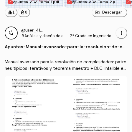
Apuntes-ADA-Tema-1.pdf
Apuntes-ADA-Tema-2.pd
f
leaderboard
personal_bag
Descargar
1
0
@user_4165719
more_vert
#Análisis y diseño de al
·
2º Grado en Ingeniería In
goritmos
formática (UA)
Apuntes
-
Manual-avanzado-para-la-resolucion-de-co
mplejidades-patrones-tipicos-iterativos-y-t
eorema-maestro--DLC.pdf
Manual avanzado para la resolución de complejidades: patro
nes típicos iterativos y teorema maestro + DLC. Infalible en
 el 99% de los casos.