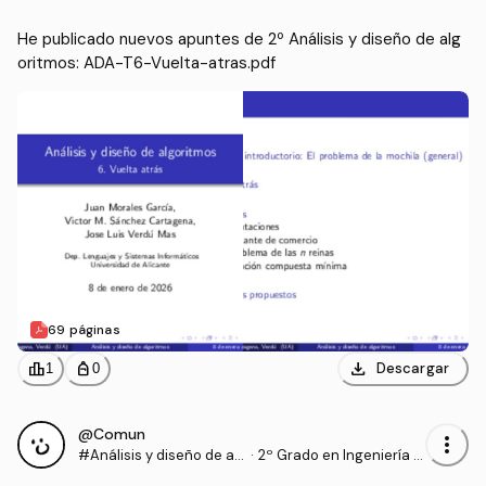
He publicado nuevos apuntes de 2º Análisis y diseño de alg
oritmos: ADA-T6-Vuelta-atras.pdf
69 páginas
download
leaderboard
personal_bag
Descargar
1
0
@Comun
more_vert
#Análisis y diseño de al
·
2º Grado en Ingeniería In
goritmos
formática (UA)