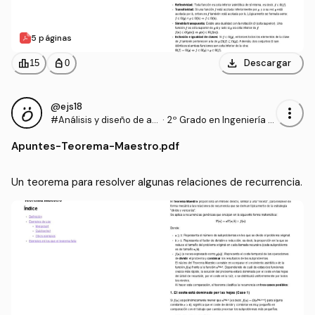
5 páginas
download
leaderboard
personal_bag
Descargar
15
0
@ejs18
more_vert
#Análisis y diseño de al
·
2º Grado en Ingeniería In
goritmos
formática (UA)
Apuntes
-
Teorema-Maestro.pdf
Un teorema para resolver algunas relaciones de recurrencia.