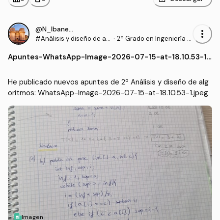
@N_Ibanezz04
more_vert
#Análisis y diseño de al
·
2º Grado en Ingeniería In
goritmos
formática en Tecnología
Apuntes
-
WhatsApp-Image-2026-07-15-at-18.10.53-1.j
s de la Información (UEX)
peg
He publicado nuevos apuntes de 2º Análisis y diseño de alg
oritmos: WhatsApp-Image-2026-07-15-at-18.10.53-1.jpeg
Imagen