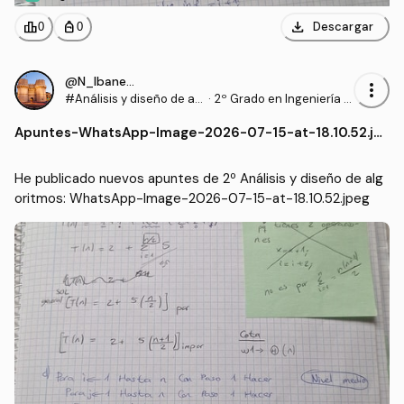
download
leaderboard
personal_bag
Descargar
0
0
@N_Ibanezz04
more_vert
#Análisis y diseño de al
·
2º Grado en Ingeniería In
goritmos
formática en Tecnología
Apuntes
-
WhatsApp-Image-2026-07-15-at-18.10.52.jp
s de la Información (UEX)
eg
He publicado nuevos apuntes de 2º Análisis y diseño de alg
oritmos: WhatsApp-Image-2026-07-15-at-18.10.52.jpeg