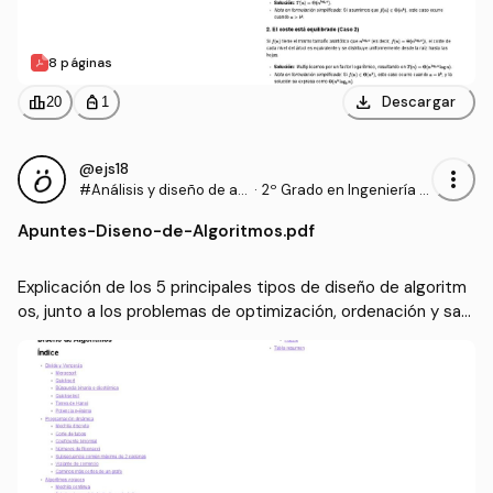
8 páginas
download
leaderboard
personal_bag
Descargar
20
1
@ejs18
more_vert
#Análisis y diseño de al
·
2º Grado en Ingeniería In
goritmos
formática (UA)
Apuntes
-
Diseno-de-Algoritmos.pdf
Explicación de los 5 principales tipos de diseño de algoritm
os, junto a los problemas de optimización, ordenación y sati
sfacción de restricciones que resuelve cada uno.