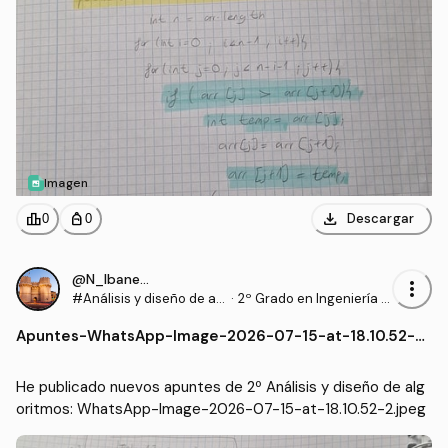
Imagen
download
leaderboard
personal_bag
Descargar
0
0
@N_Ibanezz04
more_vert
#Análisis y diseño de al
·
2º Grado en Ingeniería In
goritmos
formática en Tecnología
Apuntes
-
WhatsApp-Image-2026-07-15-at-18.10.52-2.j
s de la Información (UEX)
peg
He publicado nuevos apuntes de 2º Análisis y diseño de alg
oritmos: WhatsApp-Image-2026-07-15-at-18.10.52-2.jpeg