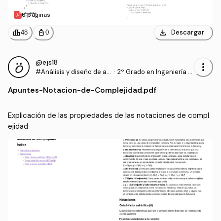
6 páginas
download
leaderboard
personal_bag
Descargar
48
0
@ejs18
more_vert
#Análisis y diseño de al
·
2º Grado en Ingeniería In
goritmos
formática (UA)
Apuntes
-
Notacion-de-Complejidad.pdf
Explicación de las propiedades de las notaciones de compl
ejidad