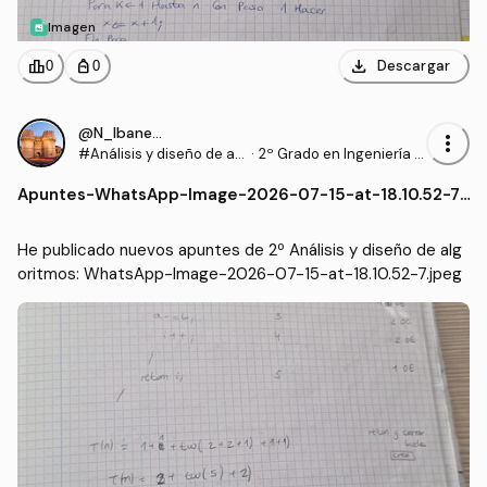
Imagen
download
leaderboard
personal_bag
Descargar
0
0
@N_Ibanezz04
more_vert
#Análisis y diseño de al
·
2º Grado en Ingeniería In
goritmos
formática en Tecnología
Apuntes
-
WhatsApp-Image-2026-07-15-at-18.10.52-7.j
s de la Información (UEX)
peg
He publicado nuevos apuntes de 2º Análisis y diseño de alg
oritmos: WhatsApp-Image-2026-07-15-at-18.10.52-7.jpeg