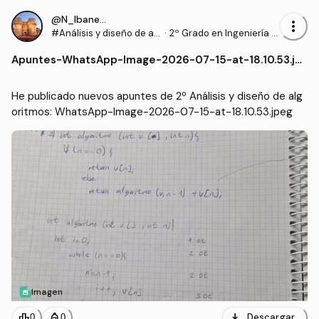
@N_Ibanezz04
more_vert
#Análisis y diseño de al
·
2º Grado en Ingeniería In
goritmos
formática en Tecnología
Apuntes
-
WhatsApp-Image-2026-07-15-at-18.10.53.jp
s de la Información (UEX)
eg
He publicado nuevos apuntes de 2º Análisis y diseño de alg
oritmos: WhatsApp-Image-2026-07-15-at-18.10.53.jpeg
Imagen
download
leaderboard
personal_bag
Descargar
0
0