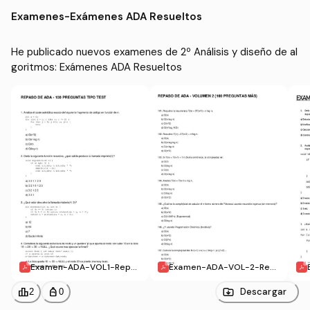
goritmos
formática en Ingeniería
Examenes
-
Exámenes ADA Resueltos
del Software (UEX)
He publicado nuevos examenes de 2º Análisis y diseño de al
goritmos: Exámenes ADA Resueltos
Examen-ADA-VOL1-Repas
Examen-ADA-VOL-2-Rep
o.pdf
aso.pdf
leaderboard
personal_bag
Descargar
2
0