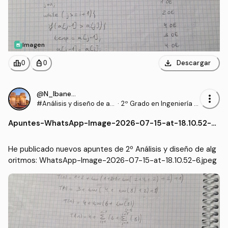
Imagen
download
leaderboard
personal_bag
Descargar
0
0
@N_Ibanezz04
more_vert
#Análisis y diseño de al
·
2º Grado en Ingeniería In
goritmos
formática en Tecnología
Apuntes
-
WhatsApp-Image-2026-07-15-at-18.10.52-6.j
s de la Información (UEX)
peg
He publicado nuevos apuntes de 2º Análisis y diseño de alg
oritmos: WhatsApp-Image-2026-07-15-at-18.10.52-6.jpeg