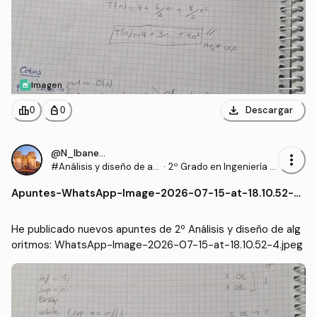
Imagen
download
leaderboard
personal_bag
Descargar
0
0
@N_Ibanezz04
more_vert
#Análisis y diseño de al
·
2º Grado en Ingeniería In
goritmos
formática en Tecnología
Apuntes
-
WhatsApp-Image-2026-07-15-at-18.10.52-4.j
s de la Información (UEX)
peg
He publicado nuevos apuntes de 2º Análisis y diseño de alg
oritmos: WhatsApp-Image-2026-07-15-at-18.10.52-4.jpeg