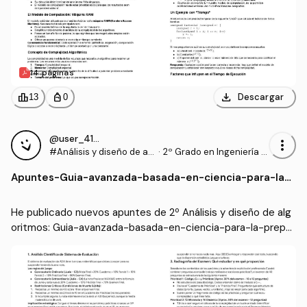
14 páginas
download
leaderboard
personal_bag
Descargar
13
0
@user_4165719
more_vert
#Análisis y diseño de al
·
2º Grado en Ingeniería In
goritmos
formática (UA)
Apuntes
-
Guia-avanzada-basada-en-ciencia-para-la-
preparacion-del-examen-teorico-de-ADA.pd
f
He publicado nuevos apuntes de 2º Análisis y diseño de alg
oritmos: Guia-avanzada-basada-en-ciencia-para-la-prepar
acion-del-examen-teorico-de-ADA.pdf