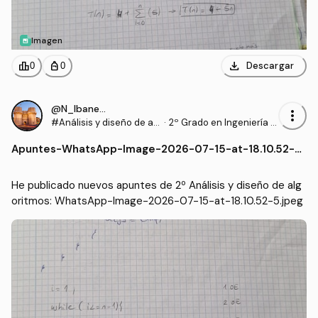
Imagen
download
leaderboard
personal_bag
Descargar
0
0
@N_Ibanezz04
more_vert
#Análisis y diseño de al
·
2º Grado en Ingeniería In
goritmos
formática en Tecnología
Apuntes
-
WhatsApp-Image-2026-07-15-at-18.10.52-5.j
s de la Información (UEX)
peg
He publicado nuevos apuntes de 2º Análisis y diseño de alg
oritmos: WhatsApp-Image-2026-07-15-at-18.10.52-5.jpeg