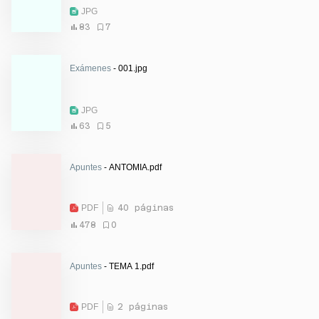
JPG
83
7
Exámenes
- 001.jpg
JPG
63
5
Apuntes
- ANTOMIA.pdf
PDF
40 páginas
478
0
Apuntes
- TEMA 1.pdf
PDF
2 páginas