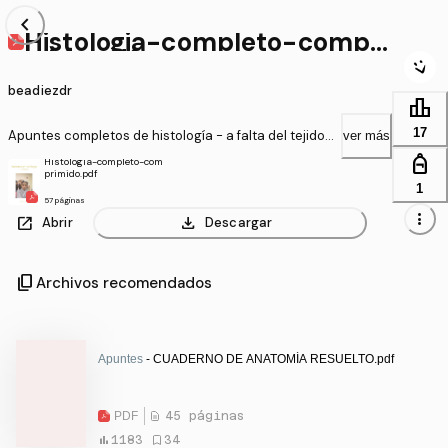
chevron_left
Histologia-completo-compri
mido.pdf
beadiezdr
leaderboard
17
Apuntes completos de histología - a falta del tejido
ver más
muscular. Con dibujos y esquemas.
personal_bag
Histologia-completo-com
primido.pdf
1
57 páginas
more_vert
open_in_new
download
Abrir
Descargar
content_copy
Archivos recomendados
Apuntes
- CUADERNO DE ANATOMÍA RESUELTO.pdf
PDF
45 páginas
1183
34