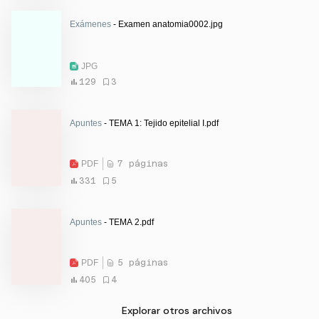
Exámenes
- Examen anatomia0002.jpg
JPG
129
3
Apuntes
- TEMA 1: Tejido epitelial I.pdf
PDF
7 páginas
331
5
Apuntes
- TEMA 2.pdf
PDF
5 páginas
405
4
Explorar otros archivos