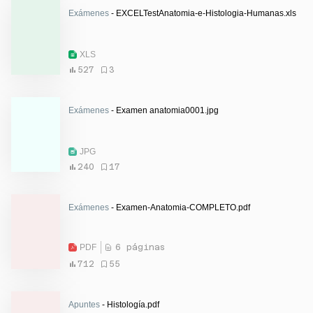
Exámenes
- EXCELTestAnatomia-e-Histologia-Humanas.xls
XLS
527
3
Exámenes
- Examen anatomia0001.jpg
JPG
240
17
Exámenes
- Examen-Anatomia-COMPLETO.pdf
PDF
6 páginas
712
55
Apuntes
- Histología.pdf