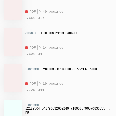
PDF
49 páginas
654
25
Apuntes
- Histologia-Primer-Parcial.pdf
PDF
14 páginas
604
1
Exámenes
- Anotomia e histologia EXAMENES.pdf
PDF
19 páginas
725
11
Exámenes
-
12122504_841790332602240_7180088700570836535_n.j
pg