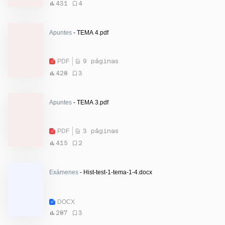
431
4
Apuntes
- TEMA 4.pdf
PDF
9 páginas
428
3
Apuntes
- TEMA 3.pdf
PDF
3 páginas
415
2
Exámenes
- Hist-test-1-tema-1-4.docx
DOCX
287
3