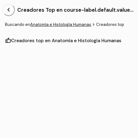
chevron_left
Creadores Top en course-label.default.value-
NaN.reduced Anatomía e Histología Humanas
navigate_next
Buscando en
Anatomía e Histología Humanas
Creadores top
thumb_up
Creadores top en Anatomía e Histología Humanas