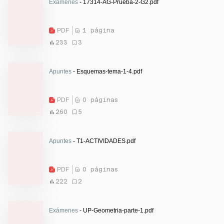
Exámenes
- 17314-AG-Prueba-2-G2.pdf
PDF
1 página
233
3
Apuntes
- Esquemas-tema-1-4.pdf
PDF
0 páginas
260
5
Apuntes
- T1-ACTIVIDADES.pdf
PDF
0 páginas
222
2
Exámenes
- UP-Geometria-parte-1.pdf