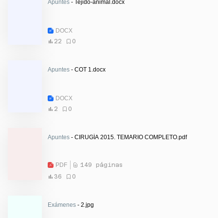
Apuntes
- Tejido-animal.docx
DOCX
22
0
Apuntes
- COT 1.docx
DOCX
2
0
Apuntes
- CIRUGÍA 2015. TEMARIO COMPLETO.pdf
PDF
149 páginas
36
0
Exámenes
- 2.jpg