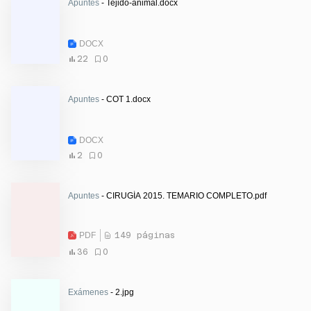
Apuntes
- Tejido-animal.docx
DOCX
22
0
Apuntes
- COT 1.docx
DOCX
2
0
Apuntes
- CIRUGÍA 2015. TEMARIO COMPLETO.pdf
PDF
149 páginas
36
0
Exámenes
- 2.jpg