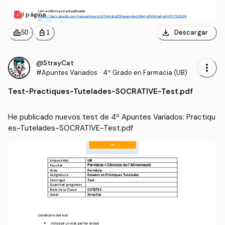
1 página
download
leaderboard
personal_bag
Descargar
50
1
@StrayCat
more_vert
#Apuntes Variados
·
4º Grado en Farmacia (UB)
Test
-
Practiques-Tutelades-SOCRATIVE-Test.pdf
He publicado nuevos test de 4º Apuntes Variados: Practiqu
es-Tutelades-SOCRATIVE-Test.pdf