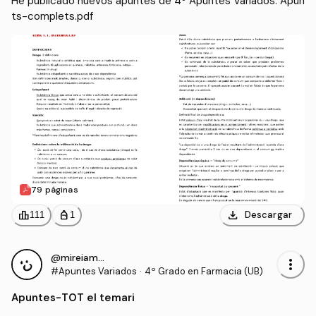
He publicado nuevos apuntes de 4º Apuntes Variados: Apun
ts-complets.pdf
79 páginas
download
leaderboard
personal_bag
Descargar
111
1
@mireiamartin
more_vert
#Apuntes Variados
·
4º Grado en Farmacia (UB)
Apuntes
-
TOT el temari