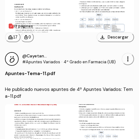
13 páginas
download
leaderboard
personal_bag
Descargar
17
0
@CayetanaIgM
more_vert
#Apuntes Variados
·
4º Grado en Farmacia (UB)
Apuntes
-
Tema-11.pdf
He publicado nuevos apuntes de 4º Apuntes Variados: Tem
a-11.pdf