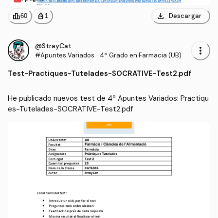
download
leaderboard
personal_bag
Descargar
60
1
@StrayCat
more_vert
#Apuntes Variados
·
4º Grado en Farmacia (UB)
Test
-
Practiques-Tutelades-SOCRATIVE-Test2.pdf
He publicado nuevos test de 4º Apuntes Variados: Practiqu
es-Tutelades-SOCRATIVE-Test2.pdf