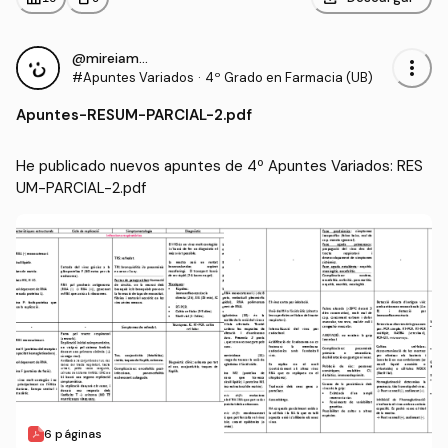
@mireiamartin
more_vert
#Apuntes Variados
·
4º Grado en Farmacia (UB)
Apuntes
-
RESUM-PARCIAL-2.pdf
He publicado nuevos apuntes de 4º Apuntes Variados: RES
UM-PARCIAL-2.pdf
6 páginas