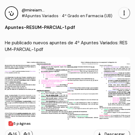
@mireiamartin
more_vert
#Apuntes Variados
·
4º Grado en Farmacia (UB)
Apuntes
-
RESUM-PARCIAL-1.pdf
He publicado nuevos apuntes de 4º Apuntes Variados: RES
UM-PARCIAL-1.pdf
5 páginas
download
leaderboard
personal_bag
Descargar
16
0