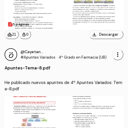
5 páginas
download
leaderboard
personal_bag
Descargar
21
0
@CayetanaIgM
more_vert
#Apuntes Variados
·
4º Grado en Farmacia (UB)
Apuntes
-
Tema-8.pdf
He publicado nuevos apuntes de 4º Apuntes Variados: Tem
a-8.pdf