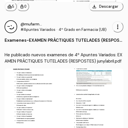
download
leaderboard
personal_bag
Descargar
5
0
@mufarmaub
more_vert
#Apuntes Variados
·
4º Grado en Farmacia (UB)
Examenes
-
EXAMEN PRÀCTIQUES TUTELADES (RESPOST
ES) juny/abril.pdf
He publicado nuevos examenes de 4º Apuntes Variados: EX
AMEN PRÀCTIQUES TUTELADES (RESPOSTES) juny/abril.pdf