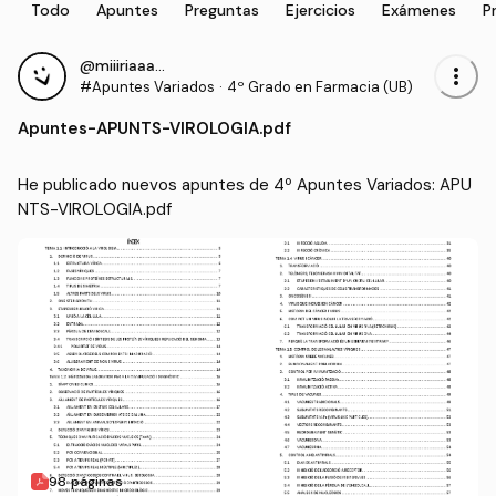
Todo
Apuntes
Preguntas
Ejercicios
Exámenes
P
@miiiriaaamm
more_vert
#Apuntes Variados
·
4º Grado en Farmacia (UB)
Apuntes
-
APUNTS-VIROLOGIA.pdf
He publicado nuevos apuntes de 4º Apuntes Variados: APU
NTS-VIROLOGIA.pdf
98 páginas