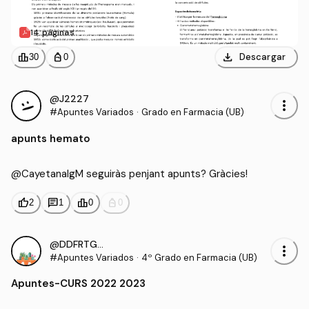
14 páginas
download
leaderboard
personal_bag
Descargar
30
0
@J2227
more_vert
#Apuntes Variados
·
Grado en Farmacia (UB)
apunts hemato
@CayetanaIgM seguiràs penjant apunts? Gràcies!
thumb_up
chat
leaderboard
personal_bag
2
1
0
0
@DDFRTGRUU
more_vert
#Apuntes Variados
·
4º Grado en Farmacia (UB)
Apuntes
-
CURS 2022 2023