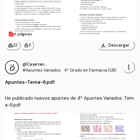
11 páginas
download
leaderboard
personal_bag
Descargar
22
0
@CayetanaIgM
more_vert
#Apuntes Variados
·
4º Grado en Farmacia (UB)
Apuntes
-
Tema-6.pdf
He publicado nuevos apuntes de 4º Apuntes Variados: Tem
a-6.pdf