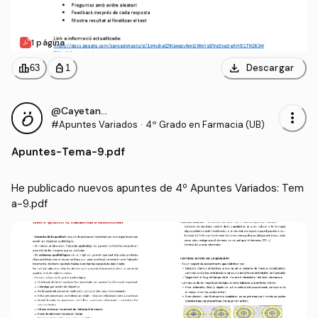
1 página
download
leaderboard
personal_bag
Descargar
63
1
@CayetanaIgM
more_vert
#Apuntes Variados
·
4º Grado en Farmacia (UB)
Apuntes
-
Tema-9.pdf
He publicado nuevos apuntes de 4º Apuntes Variados: Tem
a-9.pdf