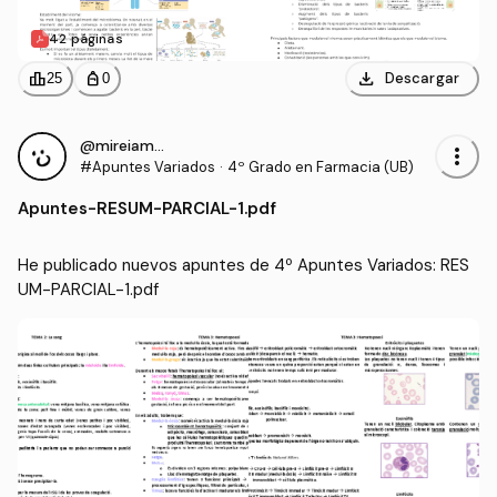
42 páginas
download
leaderboard
personal_bag
Descargar
25
0
@mireiamartin
more_vert
#Apuntes Variados
·
4º Grado en Farmacia (UB)
Apuntes
-
RESUM-PARCIAL-1.pdf
He publicado nuevos apuntes de 4º Apuntes Variados: RES
UM-PARCIAL-1.pdf