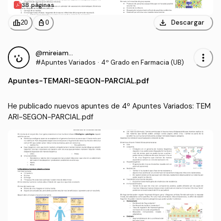
38 páginas
download
leaderboard
personal_bag
Descargar
20
0
@mireiamartin
more_vert
#Apuntes Variados
·
4º Grado en Farmacia (UB)
Apuntes
-
TEMARI-SEGON-PARCIAL.pdf
He publicado nuevos apuntes de 4º Apuntes Variados: TEM
ARI-SEGON-PARCIAL.pdf