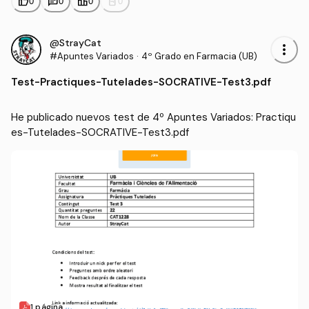
thumb_up
chat
leaderboard
personal_bag
0
0
0
0
@StrayCat
more_vert
#Apuntes Variados
·
4º Grado en Farmacia (UB)
Test
-
Practiques-Tutelades-SOCRATIVE-Test3.pdf
He publicado nuevos test de 4º Apuntes Variados: Practiqu
es-Tutelades-SOCRATIVE-Test3.pdf
1 página