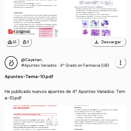
4 páginas
download
leaderboard
personal_bag
Descargar
16
0
@CayetanaIgM
more_vert
#Apuntes Variados
·
4º Grado en Farmacia (UB)
Apuntes
-
Tema-10.pdf
He publicado nuevos apuntes de 4º Apuntes Variados: Tem
a-10.pdf