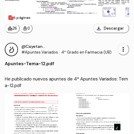
6 páginas
download
leaderboard
personal_bag
Descargar
26
0
@CayetanaIgM
more_vert
#Apuntes Variados
·
4º Grado en Farmacia (UB)
Apuntes
-
Tema-12.pdf
He publicado nuevos apuntes de 4º Apuntes Variados: Tem
a-12.pdf