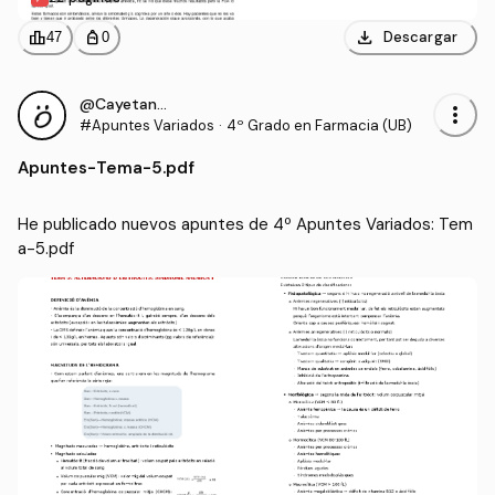
download
leaderboard
personal_bag
Descargar
47
0
@CayetanaIgM
more_vert
#Apuntes Variados
·
4º Grado en Farmacia (UB)
Apuntes
-
Tema-5.pdf
He publicado nuevos apuntes de 4º Apuntes Variados: Tem
a-5.pdf