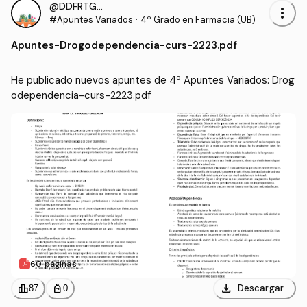
@DDFRTGRUU
more_vert
#Apuntes Variados
·
4º Grado en Farmacia (UB)
Apuntes
-
Drogodependencia-curs-2223.pdf
He publicado nuevos apuntes de 4º Apuntes Variados: Drog
odependencia-curs-2223.pdf
60 páginas
download
leaderboard
personal_bag
Descargar
87
0