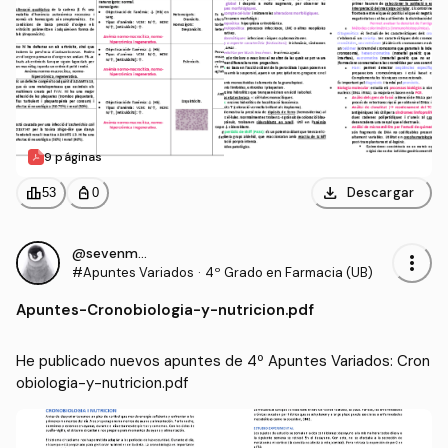
9 páginas
download
leaderboard
personal_bag
Descargar
53
0
@sevenmood
more_vert
#Apuntes Variados
·
4º Grado en Farmacia (UB)
Apuntes
-
Cronobiologia-y-nutricion.pdf
He publicado nuevos apuntes de 4º Apuntes Variados: Cron
obiologia-y-nutricion.pdf