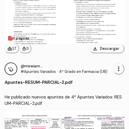
6 páginas
download
leaderboard
personal_bag
Descargar
17
0
@mireiamartin
more_vert
#Apuntes Variados
·
4º Grado en Farmacia (UB)
Apuntes
-
RESUM-PARCIAL-2.pdf
He publicado nuevos apuntes de 4º Apuntes Variados: RES
UM-PARCIAL-2.pdf