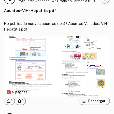
#Apuntes Variados
·
4º Grado en Farmacia (UB)
Apuntes
-
VIH-Hepatitis.pdf
He publicado nuevos apuntes de 4º Apuntes Variados: VIH-
Hepatitis.pdf
16 páginas
download
leaderboard
personal_bag
Descargar
9
0