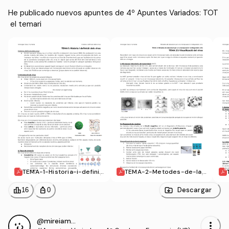
He publicado nuevos apuntes de 4º Apuntes Variados: TOT
 el temari
TEMA-1-Historia-i-definic
TEMA-2-Metodes-de-lab
io-dels-virus.pdf
oratori-per-a-la-manipul
acio-i-el-diagnostic-viri
leaderboard
personal_bag
Descargar
16
0
c.pdf
@mireiamartin
more_vert