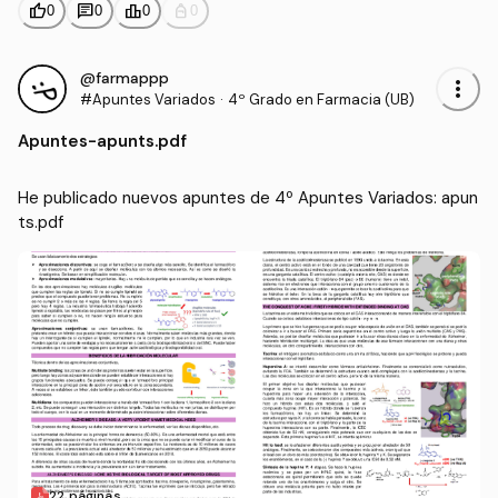
thumb_up
chat
leaderboard
personal_bag
0
0
0
0
@farmappp
more_vert
#Apuntes Variados
·
4º Grado en Farmacia (UB)
Apuntes
-
apunts.pdf
He publicado nuevos apuntes de 4º Apuntes Variados: apun
ts.pdf
22 páginas