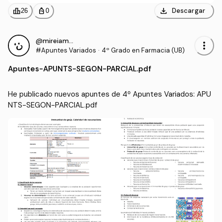
download
leaderboard
personal_bag
Descargar
26
0
@mireiamartin
more_vert
#Apuntes Variados
·
4º Grado en Farmacia (UB)
Apuntes
-
APUNTS-SEGON-PARCIAL.pdf
He publicado nuevos apuntes de 4º Apuntes Variados: APU
NTS-SEGON-PARCIAL.pdf