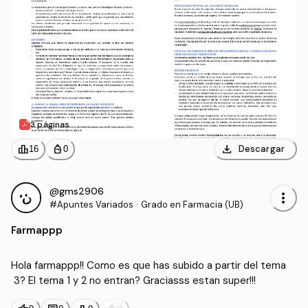
3 páginas
download
leaderboard
personal_bag
Descargar
16
0
@gms2906
more_vert
#Apuntes Variados
·
Grado en Farmacia (UB)
Farmappp
Hola farmappp!! Como es que has subido a partir del tema
 3? El tema 1 y 2 no entran? Graciasss estan super!!!