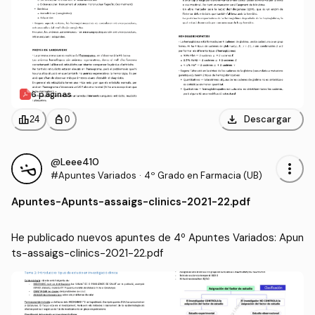
6 páginas
download
leaderboard
personal_bag
Descargar
24
0
@Leee410
more_vert
#Apuntes Variados
·
4º Grado en Farmacia (UB)
Apuntes
-
Apunts-assaigs-clinics-2021-22.pdf
He publicado nuevos apuntes de 4º Apuntes Variados: Apun
ts-assaigs-clinics-2021-22.pdf