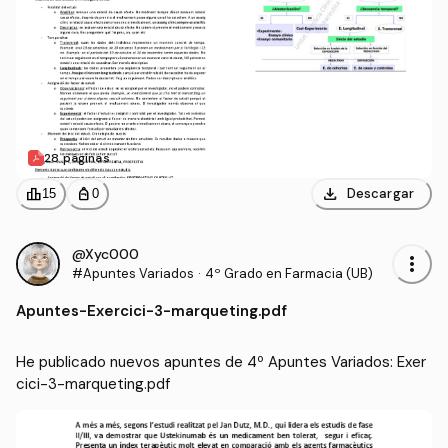
28 páginas
download
leaderboard
personal_bag
Descargar
15
0
@Xyc000
more_vert
#Apuntes Variados
·
4º Grado en Farmacia (UB)
Apuntes
-
Exercici-3-marqueting.pdf
He publicado nuevos apuntes de 4º Apuntes Variados: Exer
cici-3-marqueting.pdf