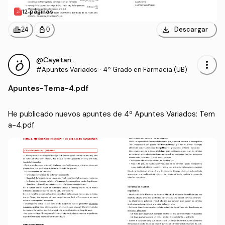
12 páginas
download
leaderboard
personal_bag
Descargar
24
0
@CayetanaIgM
more_vert
#Apuntes Variados
·
4º Grado en Farmacia (UB)
Apuntes
-
Tema-4.pdf
He publicado nuevos apuntes de 4º Apuntes Variados: Tem
a-4.pdf