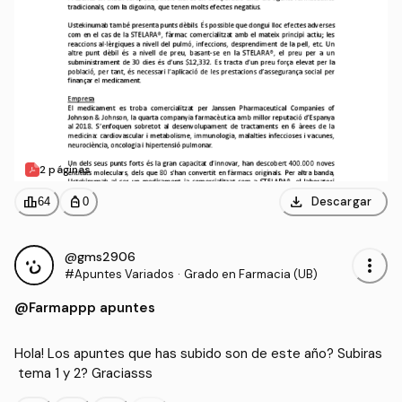
2 páginas
download
leaderboard
personal_bag
Descargar
64
0
@gms2906
more_vert
#Apuntes Variados
·
Grado en Farmacia (UB)
@Farmappp apuntes
Hola! Los apuntes que has subido son de este año? Subiras
 tema 1 y 2? Graciasss