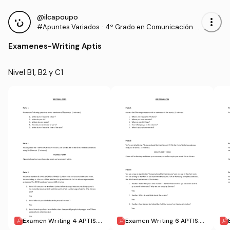
@ilcapoupo
more_vert
#Apuntes Variados
·
4º Grado en Comunicación A
udiovisual (US)
Examenes
-
Writing Aptis
Nivel B1, B2 y C1
Examen Writing 4 APTIS.p
Examen Writing 6 APTIS.p
df
df