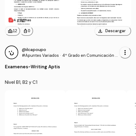
4 páginas
download
leaderboard
personal_bag
Descargar
12
0
@ilcapoupo
more_vert
#Apuntes Variados
·
4º Grado en Comunicación A
udiovisual (US)
Examenes
-
Writing Aptis
Nivel B1, B2 y C1