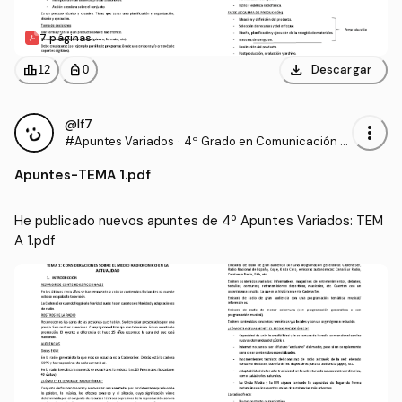
7 páginas
download
leaderboard
personal_bag
Descargar
12
0
@lf7
more_vert
#Apuntes Variados
·
4º Grado en Comunicación A
udiovisual (US)
Apuntes
-
TEMA 1.pdf
He publicado nuevos apuntes de 4º Apuntes Variados: TEM
A 1.pdf