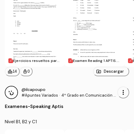
Ejercicios resueltos para
Examen Reading 1 APTIS.p
practicar Reading APTIS.p
df
df
leaderboard
personal_bag
Descargar
14
0
@ilcapoupo
more_vert
#Apuntes Variados
·
4º Grado en Comunicación A
udiovisual (US)
Examenes
-
Speaking Aptis
Nivel B1, B2 y C1