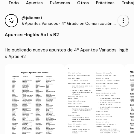
Todo
Apuntes
Exámenes
Otros
Prácticas
Traba
@juliacastillo
more_vert
#Apuntes Variados
·
4º Grado en Comunicación A
udiovisual (US)
Apuntes
-
Inglés Aptis B2
He publicado nuevos apuntes de 4º Apuntes Variados: Inglé
s Aptis B2