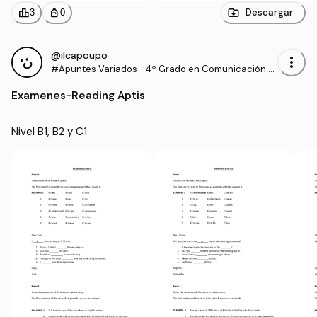
leaderboard
personal_bag
Descargar
3
0
@ilcapoupo
more_vert
#Apuntes Variados
·
4º Grado en Comunicación A
udiovisual (US)
Examenes
-
Reading Aptis
Nivel B1, B2 y C1