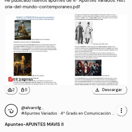
He publicado nuevos apuntes de 4º Apuntes Variados: Hist
oria-del-mundo-contemporaneo.pdf
64 páginas
download
leaderboard
personal_bag
Descargar
2
0
@alvarofg511
more_vert
#Apuntes Variados
·
4º Grado en Comunicación A
udiovisual (US)
Apuntes
-
APUNTES MAVIS II