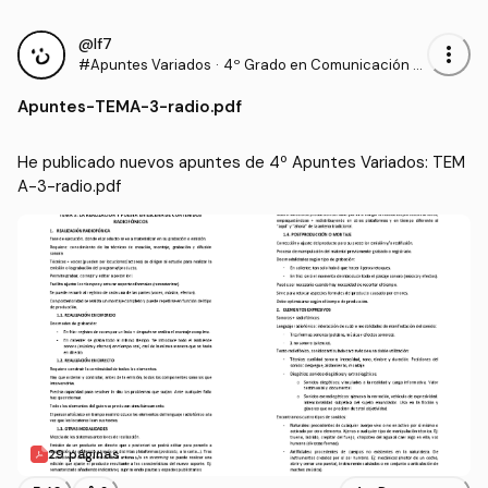
@lf7
more_vert
#Apuntes Variados
·
4º Grado en Comunicación A
udiovisual (US)
Apuntes
-
TEMA-3-radio.pdf
He publicado nuevos apuntes de 4º Apuntes Variados: TEM
A-3-radio.pdf
29 páginas