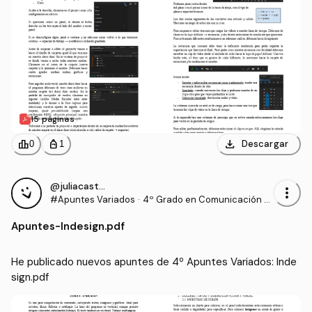
15 páginas
download
leaderboard
personal_bag
Descargar
0
1
@juliacastillo
more_vert
#Apuntes Variados
·
4º Grado en Comunicación A
udiovisual (US)
Apuntes
-
Indesign.pdf
He publicado nuevos apuntes de 4º Apuntes Variados: Inde
sign.pdf