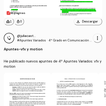
16 páginas
download
leaderboard
personal_bag
Descargar
1
0
@juliacastillo
more_vert
#Apuntes Variados
·
4º Grado en Comunicación A
udiovisual (US)
Apuntes
-
vfx y motion
He publicado nuevos apuntes de 4º Apuntes Variados: vfx y 
motion