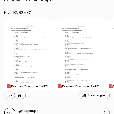
Nivel B1, B2 y C1
Examen Grammar 1 APTIS.
Examen Grammar 3 APTIS.
pdf
pdf
leaderboard
personal_bag
Descargar
7
0
@ilcapoupo
more_vert