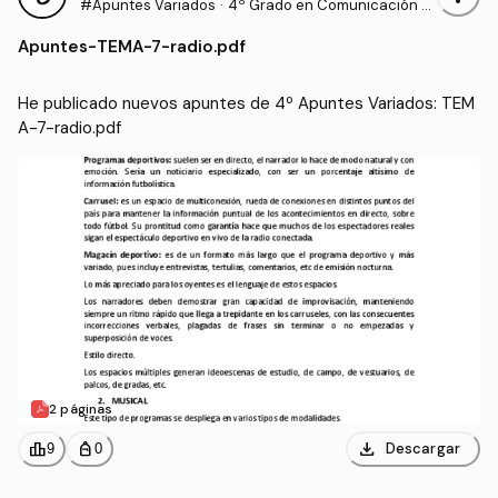
#Apuntes Variados
·
4º Grado en Comunicación A
udiovisual (US)
Apuntes
-
TEMA-7-radio.pdf
He publicado nuevos apuntes de 4º Apuntes Variados: TEM
A-7-radio.pdf
2 páginas
download
leaderboard
personal_bag
Descargar
9
0