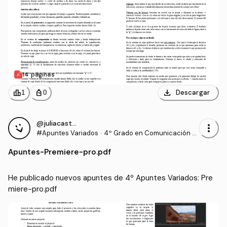
14 páginas
download
leaderboard
personal_bag
Descargar
1
0
@juliacastillo
more_vert
#Apuntes Variados
·
4º Grado en Comunicación A
udiovisual (US)
Apuntes
-
Premiere-pro.pdf
He publicado nuevos apuntes de 4º Apuntes Variados: Pre
miere-pro.pdf