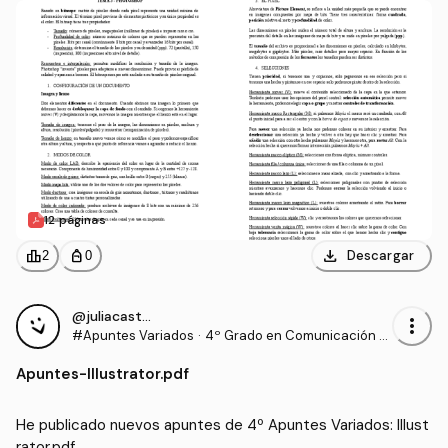
12 páginas
download
leaderboard
personal_bag
Descargar
2
0
@juliacastillo
more_vert
#Apuntes Variados
·
4º Grado en Comunicación A
udiovisual (US)
Apuntes
-
Illustrator.pdf
He publicado nuevos apuntes de 4º Apuntes Variados: Illust
rator.pdf