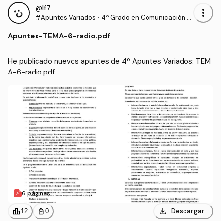
@lf7
more_vert
#Apuntes Variados
·
4º Grado en Comunicación A
udiovisual (US)
Apuntes
-
TEMA-6-radio.pdf
He publicado nuevos apuntes de 4º Apuntes Variados: TEM
A-6-radio.pdf
6 páginas
download
leaderboard
personal_bag
Descargar
12
0