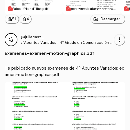
false-friend-list.pdf
pet-vocabulary-list-tran
slated.pdf
leaderboard
personal_bag
Descargar
51
4
@juliacastillo
more_vert
#Apuntes Variados
·
4º Grado en Comunicación A
udiovisual (US)
Examenes
-
examen-motion-graphics.pdf
He publicado nuevos examenes de 4º Apuntes Variados: ex
amen-motion-graphics.pdf