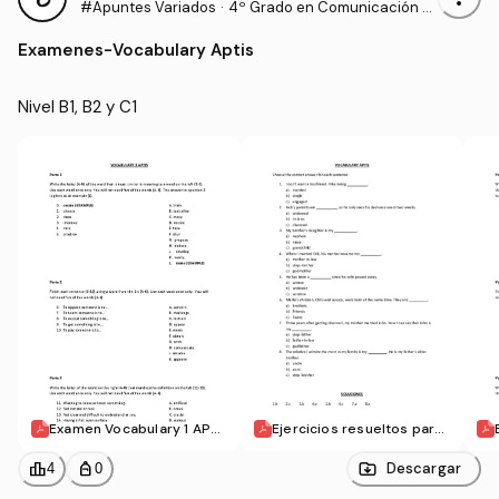
#Apuntes Variados
·
4º Grado en Comunicación A
udiovisual (US)
Examenes
-
Vocabulary Aptis
Nivel B1, B2 y C1
Examen Vocabulary 1 APTI
Ejercicios resueltos para
S.pdf
practicar Vocabulary APTI
S.pdf
leaderboard
personal_bag
Descargar
4
0