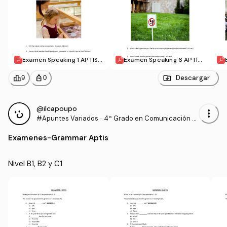
Examen Speaking 1 APTIS.
Examen Speaking 6 APTIS.
pdf
pdf
leaderboard
personal_bag
Descargar
9
0
@ilcapoupo
more_vert
#Apuntes Variados
·
4º Grado en Comunicación A
udiovisual (US)
Examenes
-
Grammar Aptis
Nivel B1, B2 y C1