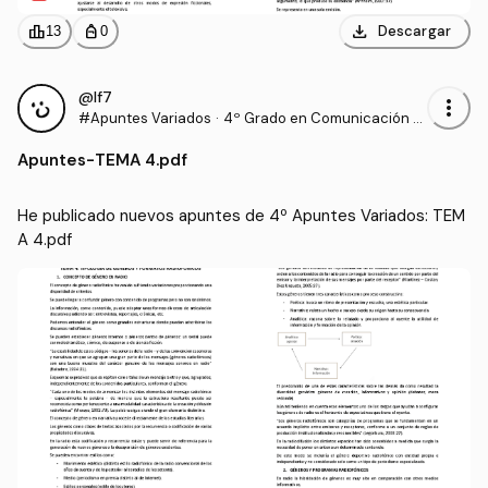
download
leaderboard
personal_bag
Descargar
13
0
@lf7
more_vert
#Apuntes Variados
·
4º Grado en Comunicación A
udiovisual (US)
Apuntes
-
TEMA 4.pdf
He publicado nuevos apuntes de 4º Apuntes Variados: TEM
A 4.pdf