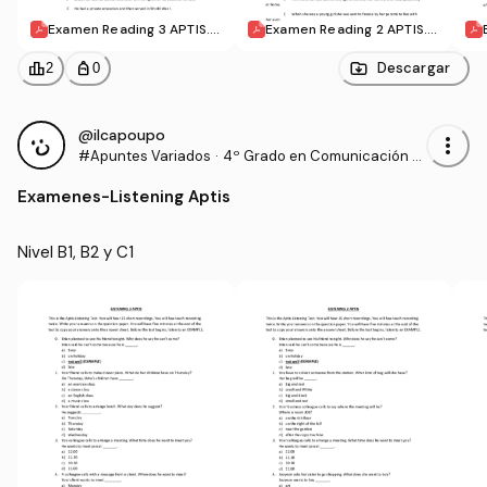
Examen Reading 3 APTIS.p
Examen Reading 2 APTIS.p
df
df
leaderboard
personal_bag
Descargar
2
0
@ilcapoupo
more_vert
#Apuntes Variados
·
4º Grado en Comunicación A
udiovisual (US)
Examenes
-
Listening Aptis
Nivel B1, B2 y C1