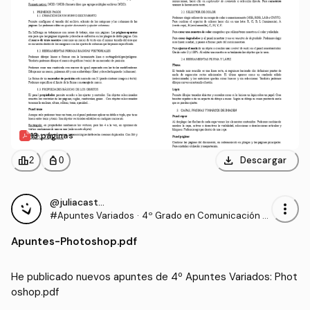
13 páginas
download
leaderboard
personal_bag
Descargar
2
0
@juliacastillo
more_vert
#Apuntes Variados
·
4º Grado en Comunicación A
udiovisual (US)
Apuntes
-
Photoshop.pdf
He publicado nuevos apuntes de 4º Apuntes Variados: Phot
oshop.pdf