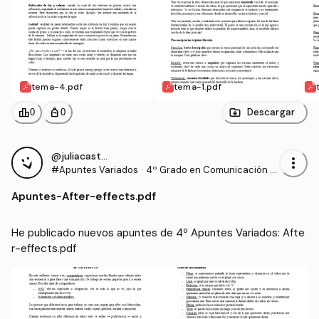
tema-4.pdf
tema-1.pdf
leaderboard
personal_bag
Descargar
0
0
@juliacastillo
more_vert
#Apuntes Variados
·
4º Grado en Comunicación A
udiovisual (US)
Apuntes
-
After-effects.pdf
He publicado nuevos apuntes de 4º Apuntes Variados: Afte
r-effects.pdf