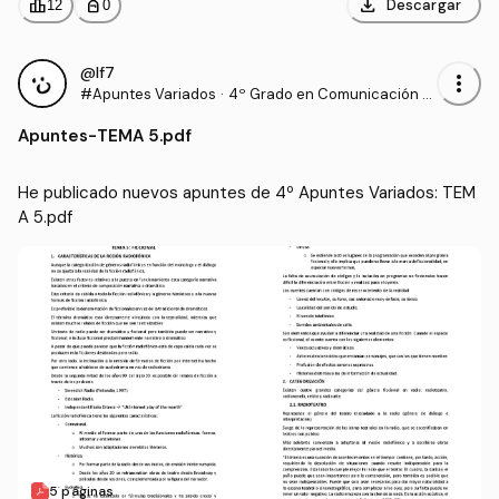
download
leaderboard
personal_bag
Descargar
12
0
@lf7
more_vert
#Apuntes Variados
·
4º Grado en Comunicación A
udiovisual (US)
Apuntes
-
TEMA 5.pdf
He publicado nuevos apuntes de 4º Apuntes Variados: TEM
A 5.pdf
5 páginas