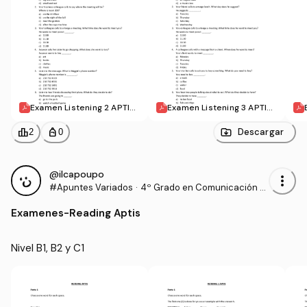
Examen Listening 2 APTIS.
Examen Listening 3 APTIS.
pdf
pdf
leaderboard
personal_bag
Descargar
2
0
@ilcapoupo
more_vert
#Apuntes Variados
·
4º Grado en Comunicación A
udiovisual (US)
Examenes
-
Reading Aptis
Nivel B1, B2 y C1