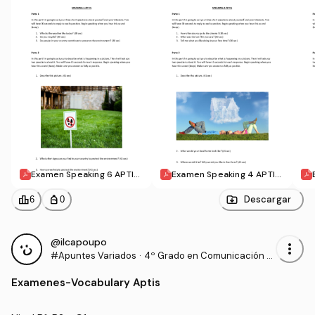
Examen Speaking 6 APTIS.
Examen Speaking 4 APTIS.
pdf
pdf
leaderboard
personal_bag
Descargar
6
0
@ilcapoupo
more_vert
#Apuntes Variados
·
4º Grado en Comunicación A
udiovisual (US)
Examenes
-
Vocabulary Aptis