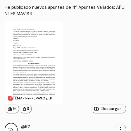
He publicado nuevos apuntes de 4º Apuntes Variados: APU
NTES MAVIS II
TEMA-1-Y-REPASO.pdf
leaderboard
personal_bag
Descargar
16
0
@lf7
more_vert