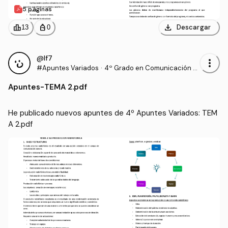
5 páginas
download
leaderboard
personal_bag
Descargar
13
0
@lf7
more_vert
#Apuntes Variados
·
4º Grado en Comunicación A
udiovisual (US)
Apuntes
-
TEMA 2.pdf
He publicado nuevos apuntes de 4º Apuntes Variados: TEM
A 2.pdf