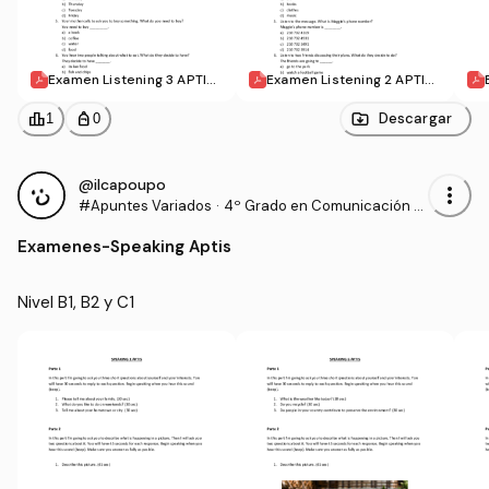
Examen Listening 3 APTIS.
Examen Listening 2 APTIS.
pdf
pdf
leaderboard
personal_bag
Descargar
1
0
@ilcapoupo
more_vert
#Apuntes Variados
·
4º Grado en Comunicación A
udiovisual (US)
Examenes
-
Speaking Aptis
Nivel B1, B2 y C1