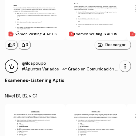
Examen Writing 4 APTIS.p
Examen Writing 6 APTIS.p
df
df
leaderboard
personal_bag
Descargar
3
0
@ilcapoupo
more_vert
#Apuntes Variados
·
4º Grado en Comunicación A
udiovisual (US)
Examenes
-
Listening Aptis
Nivel B1, B2 y C1