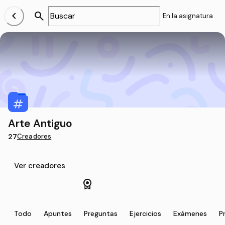
chevron_left
search
En la asignatura
Arte Antiguo
27
Creadores
Ver creadores
license
Todo
Apuntes
Preguntas
Ejercicios
Exámenes
P