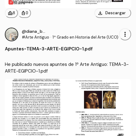
10 páginas
download
leaderboard
personal_bag
Descargar
8
0
@diana_bcr
more_vert
#Arte Antiguo
·
1º Grado en Historia del Arte (UCO)
Apuntes
-
TEMA-3-ARTE-EGIPCIO-1.pdf
He publicado nuevos apuntes de 1º Arte Antiguo: TEMA-3-
ARTE-EGIPCIO-1.pdf