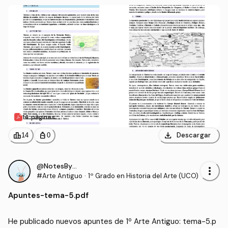
14 páginas
download
leaderboard
personal_bag
Descargar
14
0
@NotesByRS22
more_vert
#Arte Antiguo
·
1º Grado en Historia del Arte (UCO)
Apuntes
-
tema-5.pdf
He publicado nuevos apuntes de 1º Arte Antiguo: tema-5.p