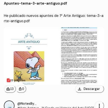
Apuntes
-
tema-3-arte-antiguo.pdf
He publicado nuevos apuntes de 1º Arte Antiguo: tema-3-a
rte-antiguo.pdf
13 páginas
download
leaderboard
personal_bag
Descargar
13
0
@NotesByRS22
more_vert