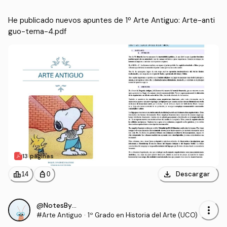
He publicado nuevos apuntes de 1º Arte Antiguo: Arte-anti
guo-tema-4.pdf
13 páginas
download
leaderboard
personal_bag
Descargar
14
0
@NotesByRS22
more_vert
#Arte Antiguo
·
1º Grado en Historia del Arte (UCO)