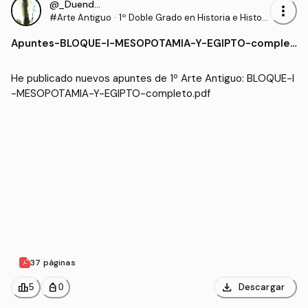
@_Duende_
more_vert
#Arte Antiguo
·
1º Doble Grado en Historia e Histori
a del Arte (UCO)
Apuntes
-
BLOQUE-I-MESOPOTAMIA-Y-EGIPTO-complet
o.pdf
He publicado nuevos apuntes de 1º Arte Antiguo: BLOQUE-I
-MESOPOTAMIA-Y-EGIPTO-completo.pdf
37 páginas
download
leaderboard
personal_bag
Descargar
5
0