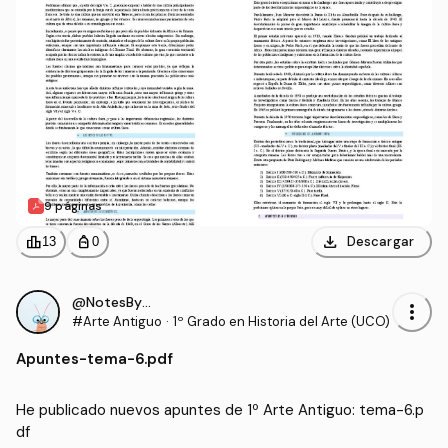
9 páginas
download
leaderboard
personal_bag
Descargar
13
0
@NotesByRS22
more_vert
#Arte Antiguo
·
1º Grado en Historia del Arte (UCO)
Apuntes
-
tema-6.pdf
He publicado nuevos apuntes de 1º Arte Antiguo: tema-6.p
df