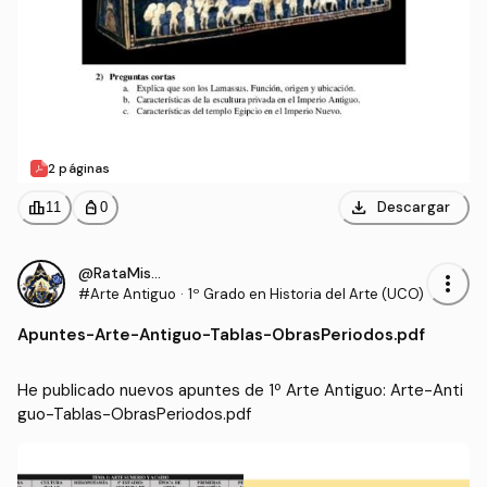
2 páginas
download
leaderboard
personal_bag
Descargar
11
0
@RataMiserable
more_vert
#Arte Antiguo
·
1º Grado en Historia del Arte (UCO)
Apuntes
-
Arte-Antiguo-Tablas-ObrasPeriodos.pdf
He publicado nuevos apuntes de 1º Arte Antiguo: Arte-Anti
guo-Tablas-ObrasPeriodos.pdf