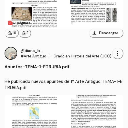
12 páginas
download
leaderboard
personal_bag
Descargar
10
2
@diana_bcr
more_vert
#Arte Antiguo
·
1º Grado en Historia del Arte (UCO)
Apuntes
-
TEMA-1-ETRURIA.pdf
He publicado nuevos apuntes de 1º Arte Antiguo: TEMA-1-E
TRURIA.pdf