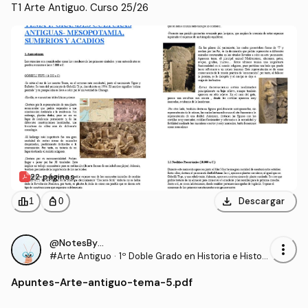
T1 Arte Antiguo. Curso 25/26
22 páginas
download
leaderboard
personal_bag
Descargar
1
0
@NotesByRS22
more_vert
#Arte Antiguo
·
1º Doble Grado en Historia e Histori
a del Arte (UCO)
Apuntes
-
Arte-antiguo-tema-5.pdf