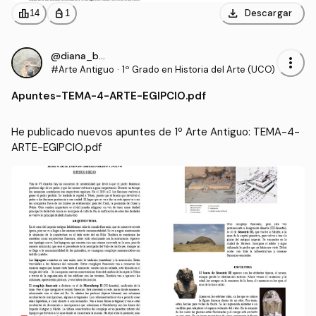
download
leaderboard
personal_bag
Descargar
14
1
@diana_bcr
more_vert
#Arte Antiguo
·
1º Grado en Historia del Arte (UCO)
Apuntes
-
TEMA-4-ARTE-EGIPCIO.pdf
He publicado nuevos apuntes de 1º Arte Antiguo: TEMA-4-
ARTE-EGIPCIO.pdf