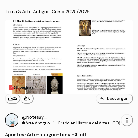
Tema 3 Arte Antiguo. Curso 2025/2026
29 páginas
download
leaderboard
personal_bag
Descargar
22
0
@NotesByRS22
more_vert
#Arte Antiguo
·
1º Grado en Historia del Arte (UCO)
Apuntes
-
Arte-antiguo-tema-4.pdf