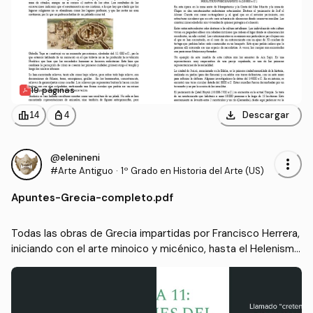
19 páginas
download
leaderboard
personal_bag
Descargar
14
4
@elenineni
more_vert
#Arte Antiguo
·
1º Grado en Historia del Arte (US)
Apuntes
-
Grecia-completo.pdf
Todas las obras de Grecia impartidas por Francisco Herrera, 
iniciando con el arte minoico y micénico, hasta el Helenism
o. 