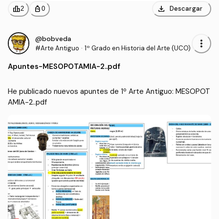
download
leaderboard
personal_bag
Descargar
2
0
@bobveda
more_vert
#Arte Antiguo
·
1º Grado en Historia del Arte (UCO)
Apuntes
-
MESOPOTAMIA-2..pdf
He publicado nuevos apuntes de 1º Arte Antiguo: MESOPOT
AMIA-2..pdf