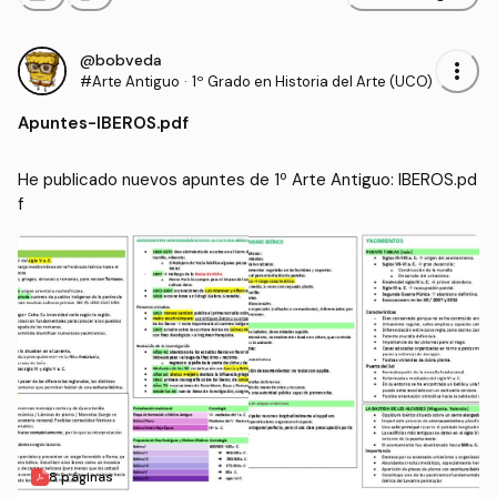
@bobveda
more_vert
#Arte Antiguo
·
1º Grado en Historia del Arte (UCO)
Apuntes
-
IBEROS.pdf
He publicado nuevos apuntes de 1º Arte Antiguo: IBEROS.pd
f
8 páginas