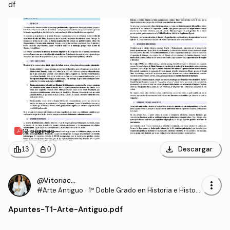
df
12 páginas
download
leaderboard
personal_bag
Descargar
13
0
@Vitoriacoronada
more_vert
#Arte Antiguo
·
1º Doble Grado en Historia e Histori
a del Arte (UCO)
Apuntes
-
T1-Arte-Antiguo.pdf