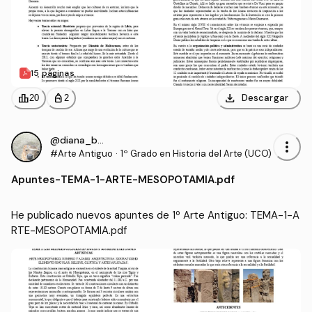
15 páginas
download
leaderboard
personal_bag
Descargar
20
2
@diana_bcr
more_vert
#Arte Antiguo
·
1º Grado en Historia del Arte (UCO)
Apuntes
-
TEMA-1-ARTE-MESOPOTAMIA.pdf
He publicado nuevos apuntes de 1º Arte Antiguo: TEMA-1-A
RTE-MESOPOTAMIA.pdf