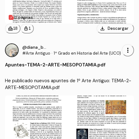
12 páginas
download
leaderboard
personal_bag
Descargar
18
1
@diana_bcr
more_vert
#Arte Antiguo
·
1º Grado en Historia del Arte (UCO)
Apuntes
-
TEMA-2-ARTE-MESOPOTAMIA.pdf
He publicado nuevos apuntes de 1º Arte Antiguo: TEMA-2-
ARTE-MESOPOTAMIA.pdf