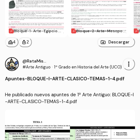
Bloque-1-Arte-Egipcio.pd
Bloque-2-Arte-Mesopot
f
amico.pdf
leaderboard
personal_bag
Descargar
4
2
@RataMiserable
more_vert
#Arte Antiguo
·
1º Grado en Historia del Arte (UCO)
Apuntes
-
BLOQUE-I-ARTE-CLASICO-TEMAS-1-4.pdf
He publicado nuevos apuntes de 1º Arte Antiguo: BLOQUE-I
-ARTE-CLASICO-TEMAS-1-4.pdf