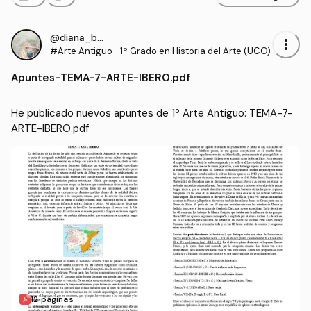
@diana_bcr
more_vert
#Arte Antiguo
·
1º Grado en Historia del Arte (UCO)
Apuntes
-
TEMA-7-ARTE-IBERO.pdf
He publicado nuevos apuntes de 1º Arte Antiguo: TEMA-7-
ARTE-IBERO.pdf
12 páginas