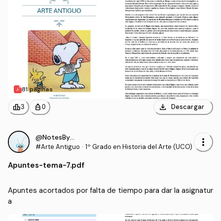
81 páginas
download
leaderboard
personal_bag
Descargar
3
0
@NotesByRS22
more_vert
#Arte Antiguo
·
1º Grado en Historia del Arte (UCO)
Apuntes
-
tema-7.pdf
Apuntes acortados por falta de tiempo para dar la asignatur
a