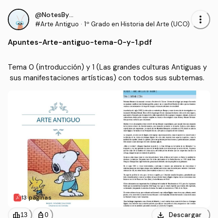
@NotesByRS22
more_vert
#Arte Antiguo
·
1º Grado en Historia del Arte (UCO)
Apuntes
-
Arte-antiguo-tema-0-y-1.pdf
Tema 0 (introducción) y 1 (Las grandes culturas Antiguas y
 sus manifestaciones artísticas) con todos sus subtemas.
13 páginas
download
leaderboard
personal_bag
Descargar
13
0