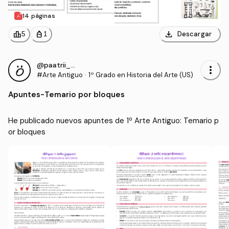
14 páginas
download
leaderboard
personal_bag
Descargar
5
1
@paatrii_3033
more_vert
#Arte Antiguo
·
1º Grado en Historia del Arte (US)
Apuntes
-
Temario por bloques
He publicado nuevos apuntes de 1º Arte Antiguo: Temario p
or bloques