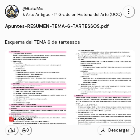
@RataMiserable
more_vert
#Arte Antiguo
·
1º Grado en Historia del Arte (UCO)
Apuntes
-
RESUMEN-TEMA-6-TARTESSOS.pdf
Esquema del TEMA 6 de tartessos
4 páginas
download
leaderboard
personal_bag
Descargar
1
0