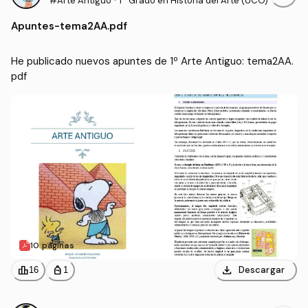
#Arte Antiguo
·
1º Grado en Historia del Arte (UCO)
Apuntes
-
tema2AA.pdf
He publicado nuevos apuntes de 1º Arte Antiguo: tema2AA.
pdf
10 páginas
download
leaderboard
personal_bag
Descargar
16
1