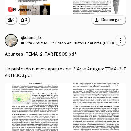
16 páginas
download
leaderboard
personal_bag
Descargar
9
0
@diana_bcr
more_vert
#Arte Antiguo
·
1º Grado en Historia del Arte (UCO)
Apuntes
-
TEMA-2-TARTESOS.pdf
He publicado nuevos apuntes de 1º Arte Antiguo: TEMA-2-T
ARTESOS.pdf