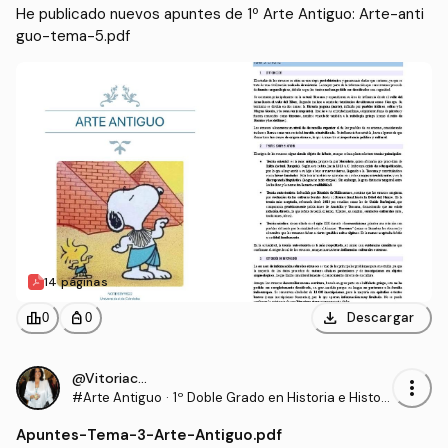
He publicado nuevos apuntes de 1º Arte Antiguo: Arte-anti
guo-tema-5.pdf
14 páginas
download
leaderboard
personal_bag
Descargar
0
0
@Vitoriacoronada
more_vert
#Arte Antiguo
·
1º Doble Grado en Historia e Histori
a del Arte (UCO)
Apuntes
-
Tema-3-Arte-Antiguo.pdf