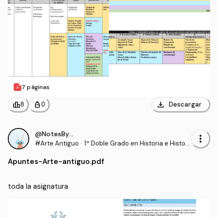
7 páginas
download
leaderboard
personal_bag
Descargar
8
0
@NotesByRS22
more_vert
#Arte Antiguo
·
1º Doble Grado en Historia e Histori
a del Arte (UCO)
Apuntes
-
Arte-antiguo.pdf
toda la asignatura