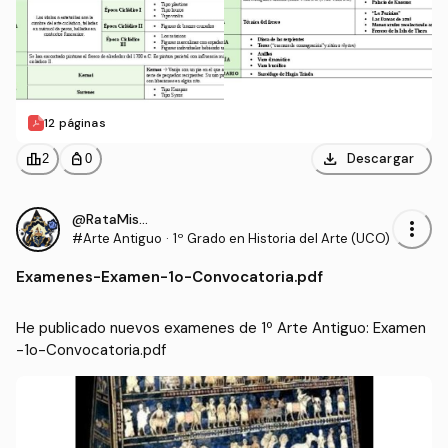
12 páginas
download
leaderboard
personal_bag
Descargar
2
0
@RataMiserable
more_vert
#Arte Antiguo
·
1º Grado en Historia del Arte (UCO)
Examenes
-
Examen-1o-Convocatoria.pdf
He publicado nuevos examenes de 1º Arte Antiguo: Examen
-1o-Convocatoria.pdf