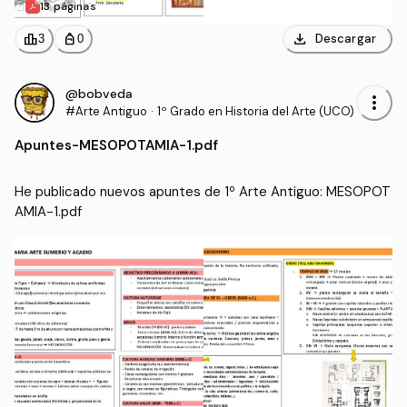
13 páginas
download
leaderboard
personal_bag
Descargar
3
0
@bobveda
more_vert
#Arte Antiguo
·
1º Grado en Historia del Arte (UCO)
Apuntes
-
MESOPOTAMIA-1.pdf
He publicado nuevos apuntes de 1º Arte Antiguo: MESOPOT
AMIA-1.pdf