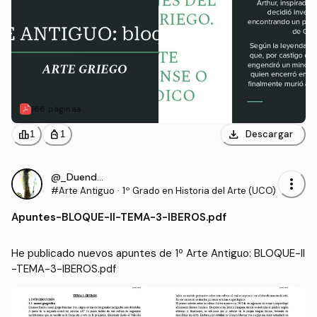
166 páginas
download
leaderboard
personal_bag
Descargar
1
1
@_Duende_
more_vert
#Arte Antiguo
·
1º Grado en Historia del Arte (UCO)
Apuntes
-
BLOQUE-II-TEMA-3-IBEROS.pdf
He publicado nuevos apuntes de 1º Arte Antiguo: BLOQUE-II
-TEMA-3-IBEROS.pdf