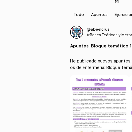
Todo
Apuntes
Ejercicio
@abeelcruz
#Bases Teóricas y Metod
ados de Enfermería
Apuntes
-
Bloque temático 1
y disciplina científ
He publicado nuevos apuntes 
os de Enfermería: Bloque temá
n y disciplina científica