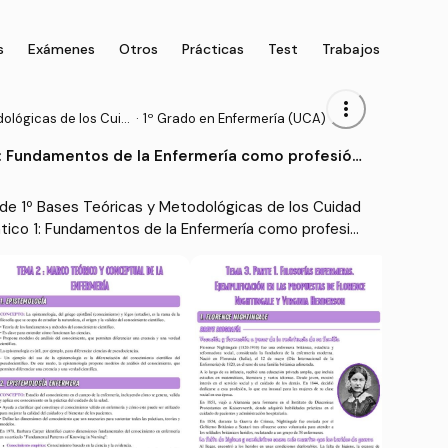
s
Exámenes
Otros
Prácticas
Test
Trabajos
more_vert
ológicas de los Cuid
·
1º Grado en Enfermería (UCA)
: Fundamentos de la Enfermería como profesión
ica
de 1º Bases Teóricas y Metodológicas de los Cuidad
tico 1: Fundamentos de la Enfermería como profesió