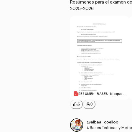
Resúmenes para el examen de
2025-2026
RESUMEN-BASES-bloque-
3.pdf
leaderboard
personal_bag
6
0
@albaa_coelloo
#Bases Teóricas y Metod