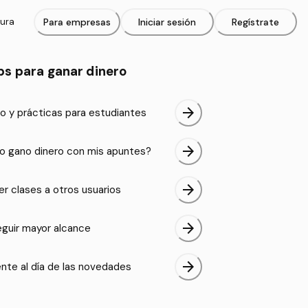
tura
Para empresas
Iniciar sesión
Regístrate
ps para ganar dinero
arrow_forward
o y prácticas para estudiantes
arrow_forward
 gano dinero con mis apuntes?
arrow_forward
er clases a otros usuarios
arrow_forward
guir mayor alcance
arrow_forward
nte al día de las novedades