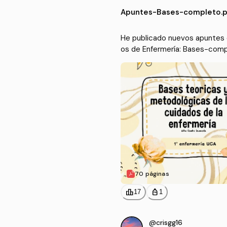
ados de Enfermería
Apuntes
-
Bases-completo.p
He publicado nuevos apuntes 
os de Enfermería: Bases-comp
70 páginas
leaderboard
personal_bag
17
1
@crisgg16