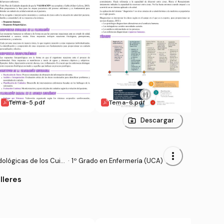
Tema-5.pdf
Tema-6.pdf
Tema
Descargar
more_vert
ológicas de los Cuid
·
1º Grado en Enfermería (UCA)
lleres