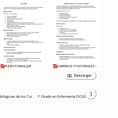
FLEBOTOMIA.pdf
CAMBIOS-POSTURALES-D
ADMI
EL-PACIENTE-ENCAMADO.
ERAL
pdf
A-IN
Descargar
more_vert
ológicas de los Cuid
·
1º Grado en Enfermería (UCA)