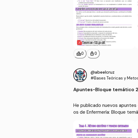
Tema-13.pdf
leaderboard
personal_bag
0
0
@abeelcruz
#Bases Teóricas y Metod
ados de Enfermería
Apuntes
-
Bloque temático 2
He publicado nuevos apuntes 
os de Enfermería: Bloque temá