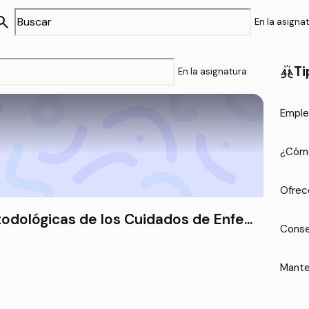
arch
En la asigna
Ti
cheer
En la asignatura
Emple
¿Cómo
Ofrec
odológicas de los Cuidados de Enfer
Conse
Mante