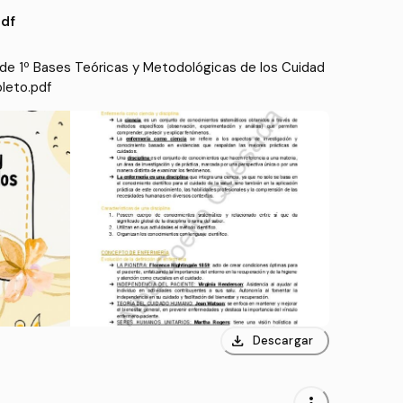
df
de 1º Bases Teóricas y Metodológicas de los Cuidad
leto.pdf
download
Descargar