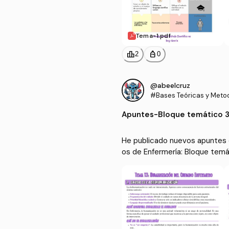
Tema-1.pdf
leaderboard
personal_bag
2
0
@abeelcruz
#Bases Teóricas y Metod
ados de Enfermería
Apuntes
-
Bloque temático 3
y basados en la e
He publicado nuevos apuntes 
os de Enfermería: Bloque temá
a y basados en la evidencia