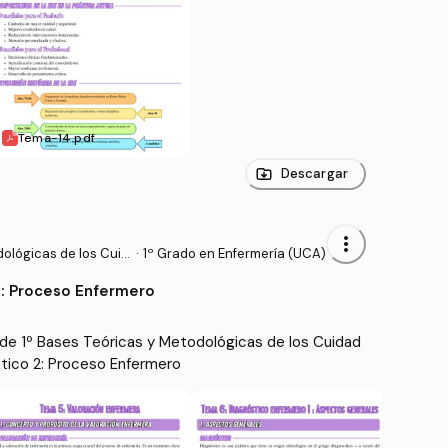
Tema-14.pdf
Descargar
more_vert
ológicas de los Cuid
·
1º Grado en Enfermería (UCA)
: Proceso Enfermero
de 1º Bases Teóricas y Metodológicas de los Cuidad
tico 2: Proceso Enfermero