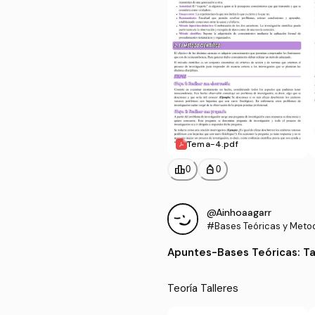
Tema-4.pdf
leaderboard
personal_bag
0
0
@Ainhoaagarr
#Bases Teóricas y Metod
ados de Enfermería
Apuntes
-
Bases Teóricas: Ta
Teoría Talleres 