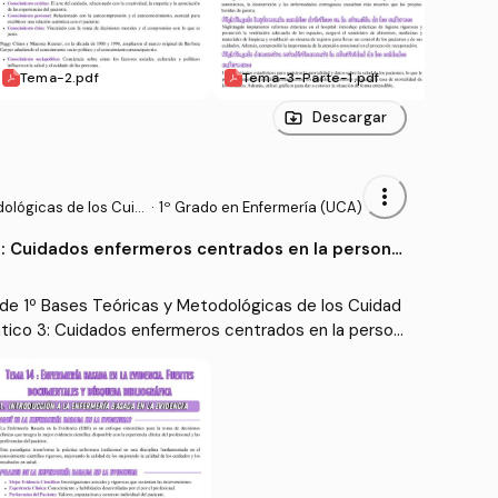
Tema-2.pdf
Tema-3-Parte-1.pdf
Tema
Descargar
more_vert
ológicas de los Cuid
·
1º Grado en Enfermería (UCA)
: Cuidados enfermeros centrados en la persona
videncia
de 1º Bases Teóricas y Metodológicas de los Cuidad
tico 3: Cuidados enfermeros centrados en la person