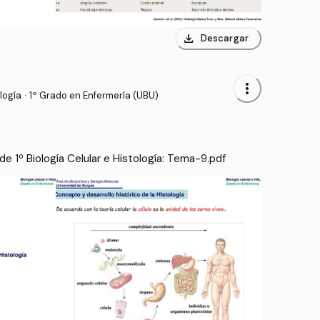
download
Descargar
more_vert
logía
·
1º Grado en Enfermería (UBU)
e 1º Biología Celular e Histología: Tema-9.pdf