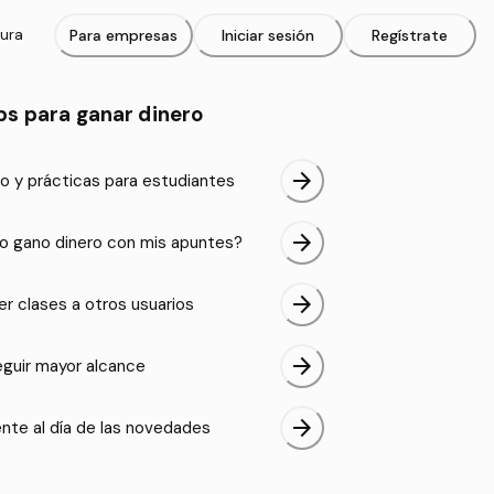
tura
Para empresas
Iniciar sesión
Regístrate
ps para ganar dinero
arrow_forward
o y prácticas para estudiantes
arrow_forward
 gano dinero con mis apuntes?
arrow_forward
er clases a otros usuarios
arrow_forward
guir mayor alcance
arrow_forward
nte al día de las novedades