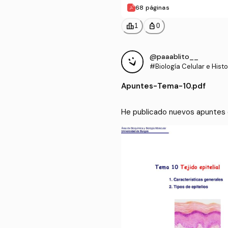
68 páginas
leaderboard
personal_bag
1
0
@paaablito__
#Biología Celular e Histo
Apuntes
-
Tema-10.pdf
He publicado nuevos apuntes de