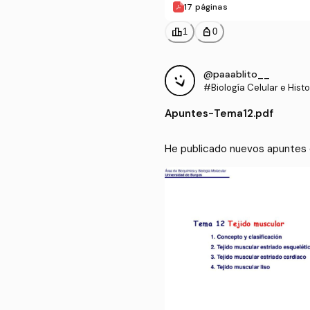
17 páginas
leaderboard
personal_bag
1
0
@paaablito__
#Biología Celular e Histo
Apuntes
-
Tema12.pdf
He publicado nuevos apuntes de