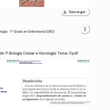
download
Descargar
more_vert
logía
·
1º Grado en Enfermería (UBU)
 1º Biología Celular e Histología: Tema-11.pdf