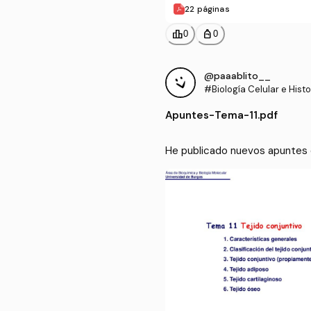
22 páginas
leaderboard
personal_bag
0
0
@paaablito__
#Biología Celular e Histo
Apuntes
-
Tema-11.pdf
He publicado nuevos apuntes de