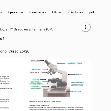
as
Ejercicios
Exámenes
Otros
Prácticas
publication
more_vert
logía
·
1º Grado en Enfermería (UM)
df
orio. Curso 25/26