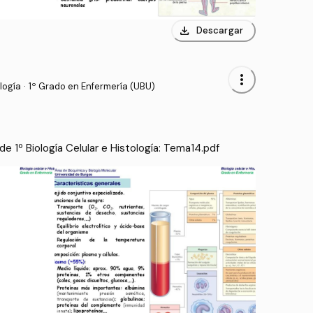
download
Descargar
more_vert
logía
·
1º Grado en Enfermería (UBU)
 1º Biología Celular e Histología: Tema14.pdf