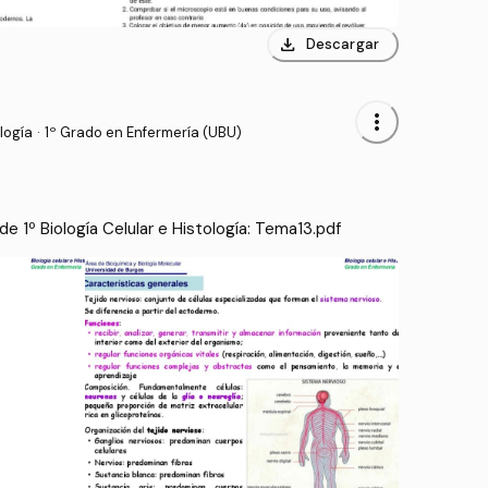
download
Descargar
more_vert
logía
·
1º Grado en Enfermería (UBU)
 1º Biología Celular e Histología: Tema13.pdf