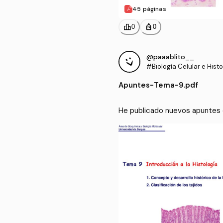
45 páginas
leaderboard
personal_bag
0
0
@paaablito__
#Biología Celular e Histo
Apuntes
-
Tema-9.pdf
He publicado nuevos apuntes d