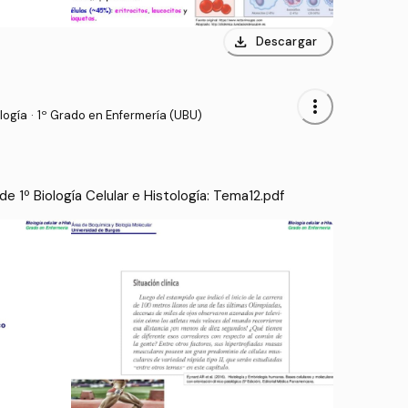
download
Descargar
more_vert
logía
·
1º Grado en Enfermería (UBU)
 1º Biología Celular e Histología: Tema12.pdf