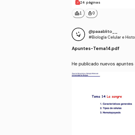
24 páginas
leaderboard
personal_bag
1
0
@paaablito__
#Biología Celular e Histo
Apuntes
-
Tema14.pdf
He publicado nuevos apuntes de