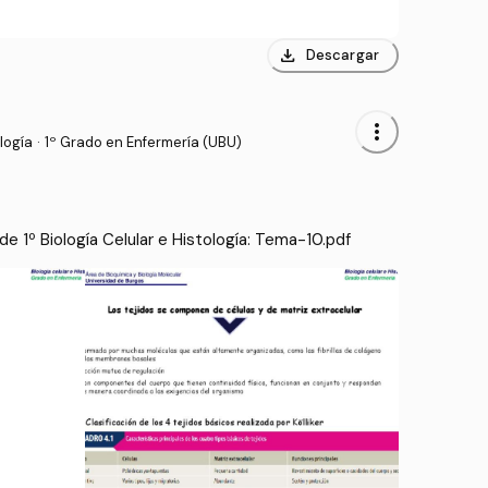
download
Descargar
more_vert
logía
·
1º Grado en Enfermería (UBU)
 1º Biología Celular e Histología: Tema-10.pdf