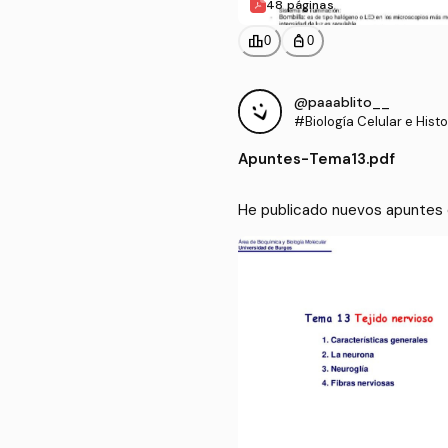
48 páginas
leaderboard
personal_bag
0
0
@paaablito__
#Biología Celular e Histo
Apuntes
-
Tema13.pdf
He publicado nuevos apuntes de