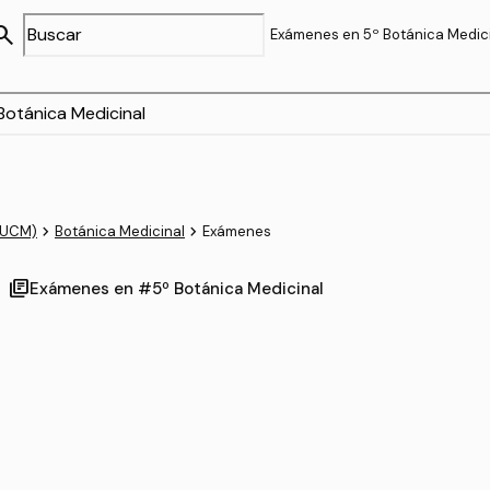
arch
Exámenes en 5º Botánica Medic
navigate_next
navigate_next
(UCM)
Botánica Medicinal
Exámenes
library_books
Exámenes en #5º Botánica Medicinal