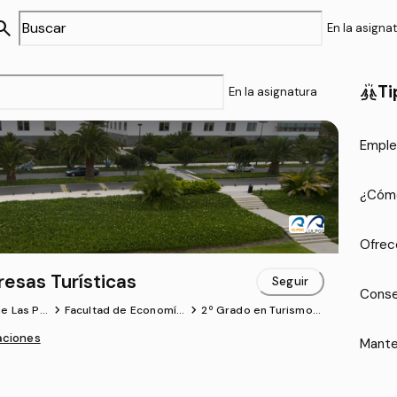
arch
En la asigna
Ti
cheer
En la asignatura
Emple
¿Cómo
Ofrec
esas Turísticas
Seguir
Conse
chevron_forward
chevron_forward
e Las Pal
Facultad de Economía,
2º Grado en Turismo
Canaria
Empresa y Turismo
(ULPGC)
aciones
Mante