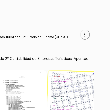
more_vert
as Turísticas
·
2º Grado en Turismo (ULPGC)
de 2º Contabilidad de Empresas Turísticas: Apuntee