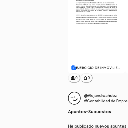
EJERCICIO DE INMOVILIZA
DO 2 (1).docx
leaderboard
personal_bag
0
0
@Alejandraahdez
#Contabilidad de Empres
Apuntes
-
Supuestos
He publicado nuevos apuntes 