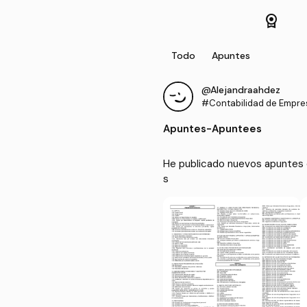
license
Todo
Apuntes
@Alejandraahdez
#Contabilidad de Empres
Apuntes
-
Apuntees
He publicado nuevos apuntes 
s