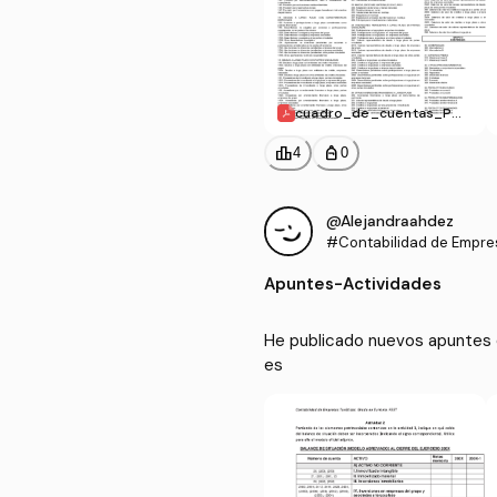
cuadro_de_cuentas_PG
C07.pdf
leaderboard
personal_bag
4
0
@Alejandraahdez
#Contabilidad de Empres
Apuntes
-
Actividades
He publicado nuevos apuntes d
es