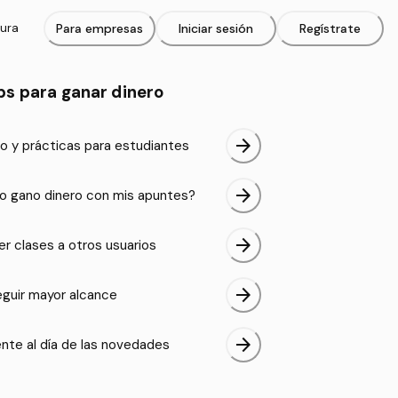
tura
Para empresas
Iniciar sesión
Regístrate
ps para ganar dinero
arrow_forward
o y prácticas para estudiantes
arrow_forward
 gano dinero con mis apuntes?
arrow_forward
er clases a otros usuarios
arrow_forward
guir mayor alcance
arrow_forward
nte al día de las novedades