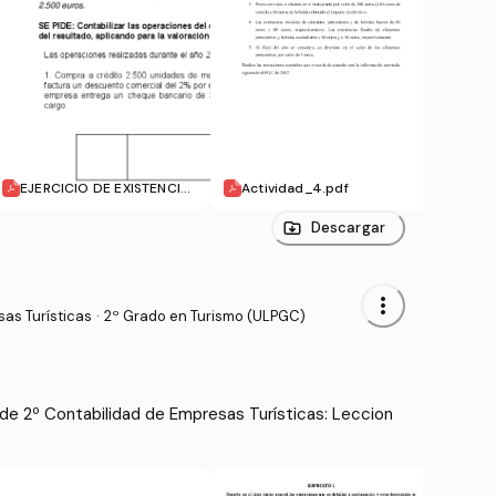
EJERCICIO DE EXISTENCIA
Actividad_4.pdf
Acti
S PARA ALUMNOS TURISMO
[Modo de compatibilida
Descargar
d].pdf
more_vert
as Turísticas
·
2º Grado en Turismo (ULPGC)
de 2º Contabilidad de Empresas Turísticas: Leccion