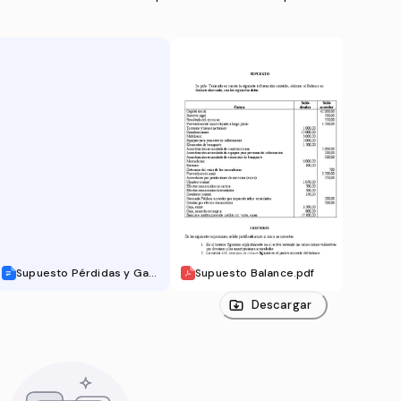
Supuesto Pérdidas y Gan
Supuesto Balance.pdf
Exis
ancias enunciado (1).doc
Descargar