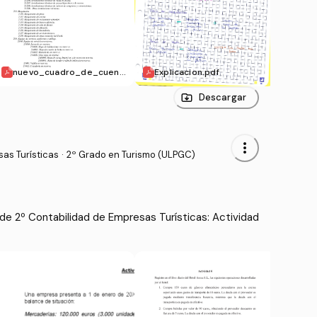
nuevo_cuadro_de_cuent
Explicacion.pdf
Dife
as.pdf
f
Descargar
more_vert
as Turísticas
·
2º Grado en Turismo (ULPGC)
e 2º Contabilidad de Empresas Turísticas: Actividad