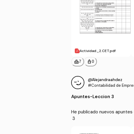
Actividad_2.CET.pdf
leaderboard
personal_bag
7
0
@Alejandraahdez
#Contabilidad de Empres
Apuntes
-
Leccion 3
He publicado nuevos apuntes 
 3