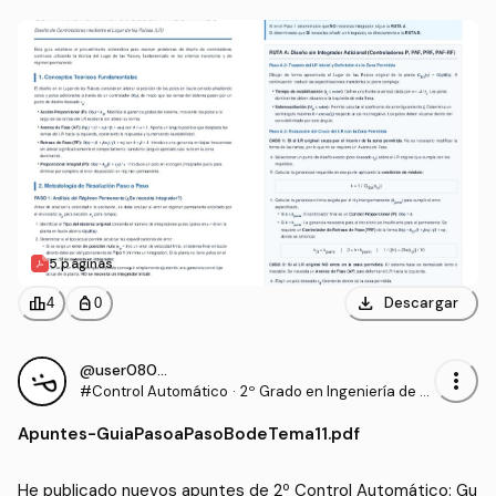
5 páginas
download
leaderboard
personal_bag
Descargar
4
0
@user080406
more_vert
#Control Automático
·
2º Grado en Ingeniería de T
ecnologías Industriales (UP
Apuntes
-
GuiaPasoaPasoBodeTema11.pdf
NA)
He publicado nuevos apuntes de 2º Control Automático: Gu