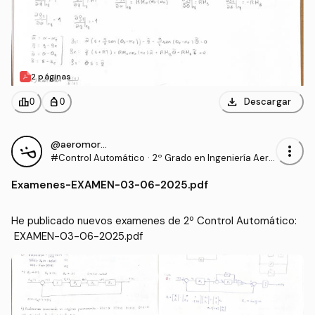
2 páginas
download
leaderboard
personal_bag
Descargar
0
0
@aeromorisca
more_vert
#Control Automático
·
2º Grado en Ingeniería Aero
espacial (US)
Examenes
-
EXAMEN-03-06-2025.pdf
He publicado nuevos examenes de 2º Control Automático:
 EXAMEN-03-06-2025.pdf