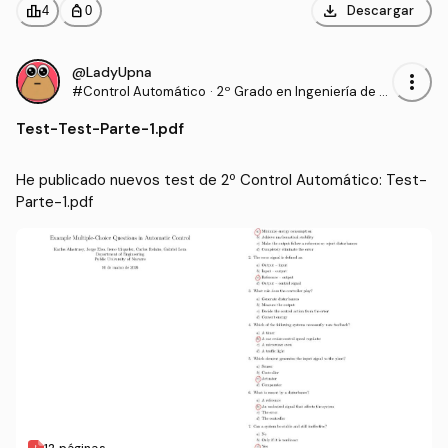
download
leaderboard
personal_bag
Descargar
4
0
@LadyUpna
more_vert
#Control Automático
·
2º Grado en Ingeniería de T
ecnologías Industriales (UP
Test
-
Test-Parte-1.pdf
NA)
He publicado nuevos test de 2º Control Automático: Test-
Parte-1.pdf
12 páginas