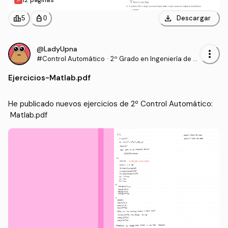
download
leaderboard
personal_bag
Descargar
5
0
@LadyUpna
more_vert
#Control Automático
·
2º Grado en Ingeniería de T
ecnologías Industriales (UP
Ejercicios
-
Matlab.pdf
NA)
He publicado nuevos ejercicios de 2º Control Automático:
 Matlab.pdf