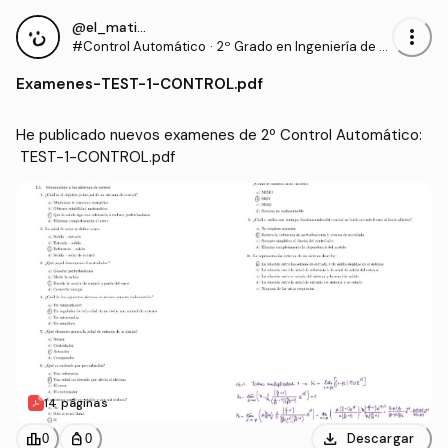
@el_mati28
more_vert
#Control Automático
·
2º Grado en Ingeniería de T
ecnologías Industriales (UP
Examenes
-
TEST-1-CONTROL.pdf
NA)
He publicado nuevos examenes de 2º Control Automático:
 TEST-1-CONTROL.pdf
14 páginas
download
leaderboard
personal_bag
Descargar
0
0