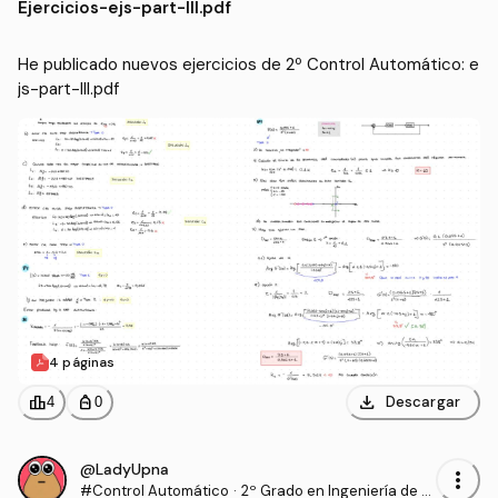
Ejercicios
-
ejs-part-lll.pdf
NA)
He publicado nuevos ejercicios de 2º Control Automático: e
js-part-lll.pdf
4 páginas
download
leaderboard
personal_bag
Descargar
4
0
@LadyUpna
more_vert
#Control Automático
·
2º Grado en Ingeniería de T