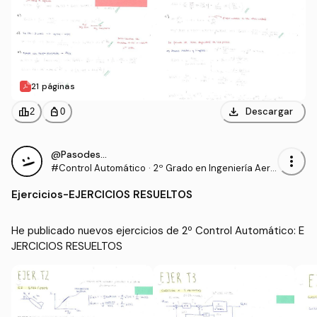
21 páginas
download
leaderboard
personal_bag
Descargar
2
0
@Pasodestudiar
more_vert
#Control Automático
·
2º Grado en Ingeniería Aero
espacial (US)
Ejercicios
-
EJERCICIOS RESUELTOS
He publicado nuevos ejercicios de 2º Control Automático: E
JERCICIOS RESUELTOS