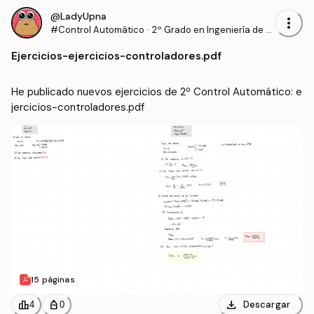
@LadyUpna
more_vert
#Control Automático
·
2º Grado en Ingeniería de T
ecnologías Industriales (UP
Ejercicios
-
ejercicios-controladores.pdf
NA)
He publicado nuevos ejercicios de 2º Control Automático: e
jercicios-controladores.pdf
15 páginas
download
leaderboard
personal_bag
Descargar
4
0