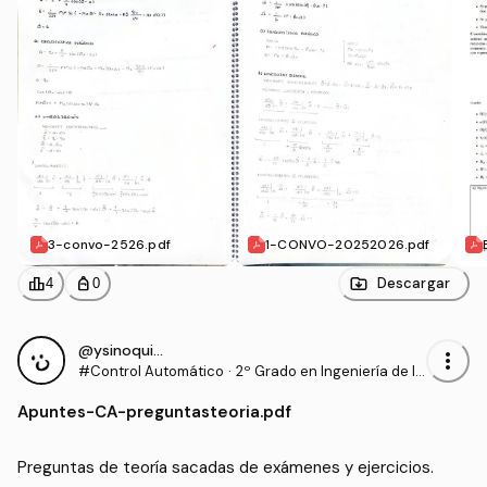
3-convo-2526.pdf
1-CONVO-20252026.pdf
leaderboard
personal_bag
Descargar
4
0
@ysinoquiero
more_vert
#Control Automático
·
2º Grado en Ingeniería de la
Salud (US)
Apuntes
-
CA-preguntasteoria.pdf
Preguntas de teoría sacadas de exámenes y ejercicios.