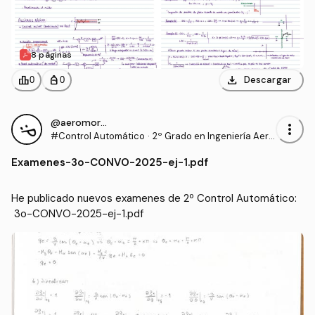
8 páginas
download
leaderboard
personal_bag
Descargar
0
0
@aeromorisca
more_vert
#Control Automático
·
2º Grado en Ingeniería Aero
espacial (US)
Examenes
-
3o-CONVO-2025-ej-1.pdf
He publicado nuevos examenes de 2º Control Automático:
 3o-CONVO-2025-ej-1.pdf