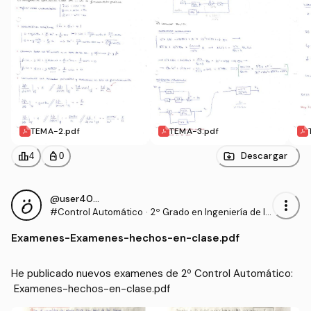
TEMA-2.pdf
TEMA-3.pdf
leaderboard
personal_bag
Descargar
4
0
@user40462
more_vert
#Control Automático
·
2º Grado en Ingeniería de la
s Tecnologías de Telecomun
Examenes
-
Examenes-hechos-en-clase.pdf
icación (US)
He publicado nuevos examenes de 2º Control Automático:
 Examenes-hechos-en-clase.pdf