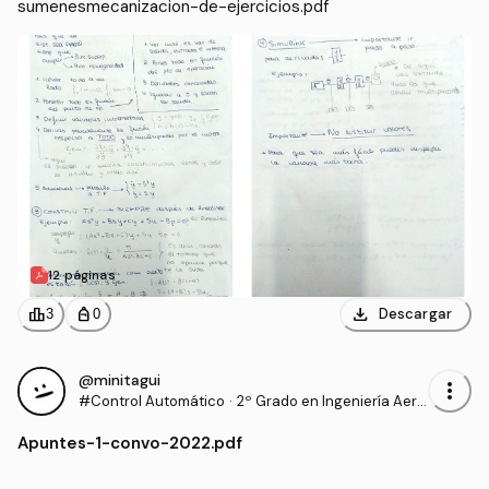
sumenesmecanizacion-de-ejercicios.pdf
12 páginas
download
leaderboard
personal_bag
Descargar
3
0
@minitagui
more_vert
#Control Automático
·
2º Grado en Ingeniería Aero
espacial (US)
Apuntes
-
1-convo-2022.pdf