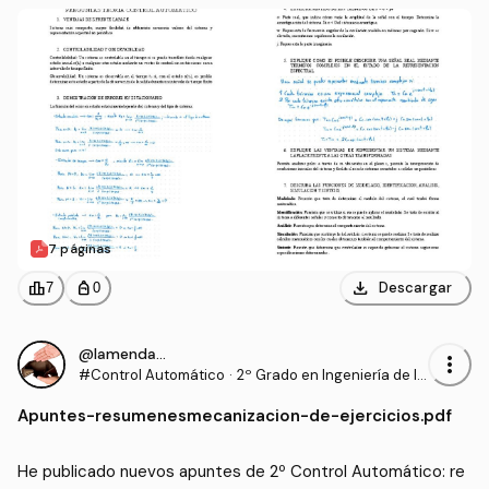
7 páginas
download
leaderboard
personal_bag
Descargar
7
0
@lamendaaaa
more_vert
#Control Automático
·
2º Grado en Ingeniería de la
s Tecnologías de Telecomun
Apuntes
-
resumenesmecanizacion-de-ejercicios.pdf
icación (US)
He publicado nuevos apuntes de 2º Control Automático: re