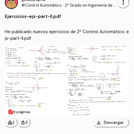
more_vert
#Control Automático
·
2º Grado en Ingeniería de T
ecnologías Industriales (UP
Ejercicios
-
ejs-part-ll.pdf
NA)
He publicado nuevos ejercicios de 2º Control Automático: e
js-part-ll.pdf
9 páginas
download
leaderboard
personal_bag
Descargar
1
0