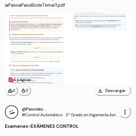
iaPasoaPasoBodeTema11.pdf
4 páginas
download
leaderboard
personal_bag
Descargar
4
0
@Pasodestudiar
more_vert
#Control Automático
·
2º Grado en Ingeniería Aero
espacial (US)
Examenes
-
EXÁMENES CONTROL