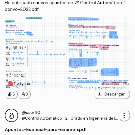
He publicado nuevos apuntes de 2º Control Automático: 1-
convo-2022.pdf
7 páginas
download
leaderboard
personal_bag
Descargar
6
0
@user40462
more_vert
#Control Automático
·
2º Grado en Ingeniería de la
s Tecnologías de Telecomun
Apuntes
-
Esencial-para-examen.pdf
icación (US)