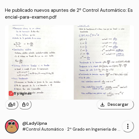
He publicado nuevos apuntes de 2º Control Automático: Es
encial-para-examen.pdf
8 páginas
download
leaderboard
personal_bag
Descargar
8
0
@LadyUpna
more_vert
#Control Automático
·
2º Grado en Ingeniería de T
ecnologías Industriales (UP