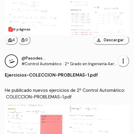
9 páginas
download
leaderboard
personal_bag
Descargar
4
0
@Pasodestudiar
more_vert
#Control Automático
·
2º Grado en Ingeniería Aero
espacial (US)
Ejercicios
-
COLECCION-PROBLEMAS-1.pdf
He publicado nuevos ejercicios de 2º Control Automático:
 COLECCION-PROBLEMAS-1.pdf