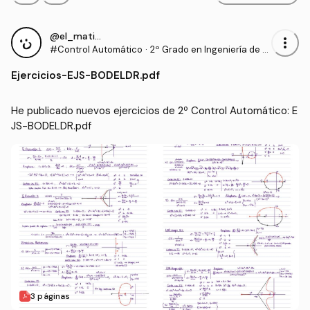
@el_mati28
more_vert
#Control Automático
·
2º Grado en Ingeniería de T
ecnologías Industriales (UP
Ejercicios
-
EJS-BODELDR.pdf
NA)
He publicado nuevos ejercicios de 2º Control Automático: E
JS-BODELDR.pdf
3 páginas