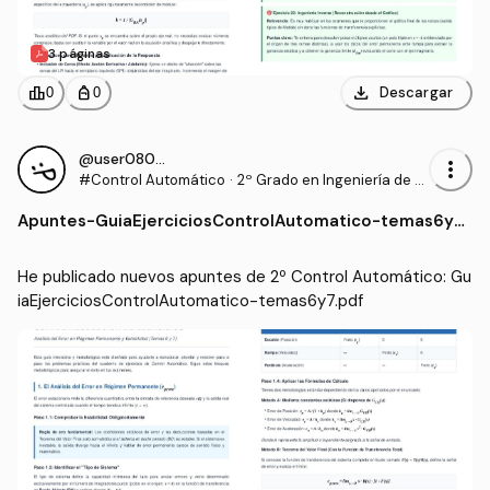
3 páginas
download
leaderboard
personal_bag
Descargar
0
0
@user080406
more_vert
#Control Automático
·
2º Grado en Ingeniería de T
ecnologías Industriales (UP
Apuntes
-
GuiaEjerciciosControlAutomatico-temas6y7.
NA)
pdf
He publicado nuevos apuntes de 2º Control Automático: Gu
iaEjerciciosControlAutomatico-temas6y7.pdf