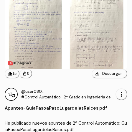
31 páginas
download
leaderboard
personal_bag
Descargar
15
0
@user080406
more_vert
#Control Automático
·
2º Grado en Ingeniería de T
ecnologías Industriales (UP
Apuntes
-
GuiaPasoaPasoLugardelasRaices.pdf
NA)
He publicado nuevos apuntes de 2º Control Automático: Gu
iaPasoaPasoLugardelasRaices.pdf