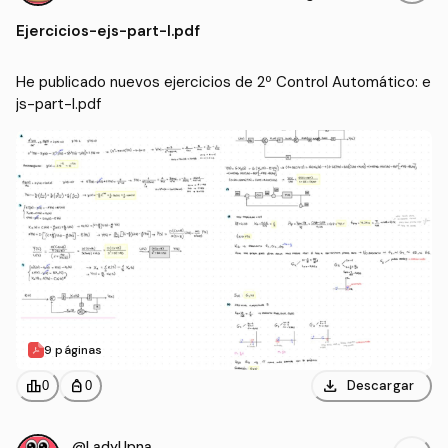
ecnologías Industriales (UP
Ejercicios
-
ejs-part-l.pdf
NA)
He publicado nuevos ejercicios de 2º Control Automático: e
js-part-l.pdf
9 páginas
download
leaderboard
personal_bag
Descargar
0
0
@LadyUpna