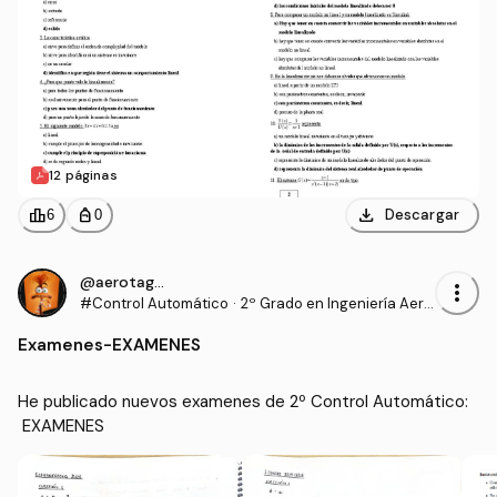
12 páginas
download
leaderboard
personal_bag
Descargar
6
0
@aerotaguilla
more_vert
#Control Automático
·
2º Grado en Ingeniería Aero
espacial (US)
Examenes
-
EXAMENES
He publicado nuevos examenes de 2º Control Automático:
 EXAMENES