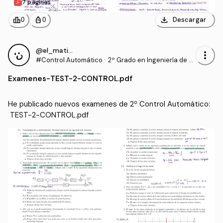
7 páginas
download
leaderboard
personal_bag
Descargar
0
0
@el_mati28
more_vert
#Control Automático
·
2º Grado en Ingeniería de T
ecnologías Industriales (UP
Examenes
-
TEST-2-CONTROL.pdf
NA)
He publicado nuevos examenes de 2º Control Automático:
 TEST-2-CONTROL.pdf