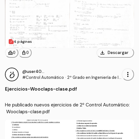
4 páginas
download
leaderboard
personal_bag
Descargar
0
0
@user40462
more_vert
#Control Automático
·
2º Grado en Ingeniería de la
s Tecnologías de Telecomun
Ejercicios
-
Wooclaps-clase.pdf
icación (US)
He publicado nuevos ejercicios de 2º Control Automático:
 Wooclaps-clase.pdf