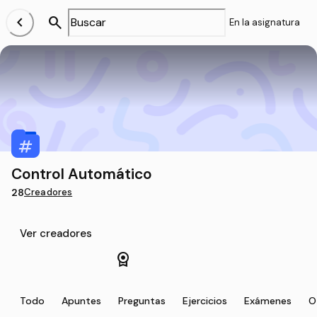
chevron_left
search
En la asignatura
Control Automático
28
Creadores
Ver creadores
license
Todo
Apuntes
Preguntas
Ejercicios
Exámenes
O