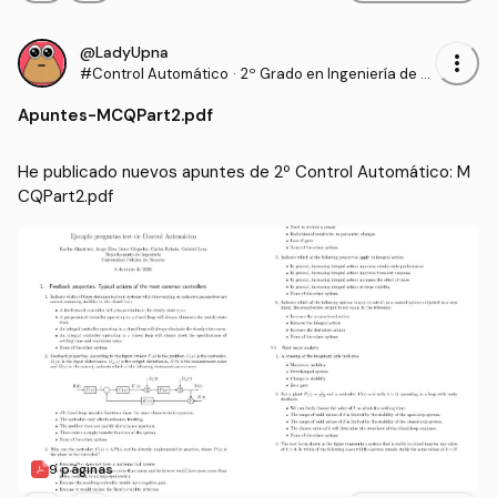
@LadyUpna
more_vert
#Control Automático
·
2º Grado en Ingeniería de T
ecnologías Industriales (UP
Apuntes
-
MCQPart2.pdf
NA)
He publicado nuevos apuntes de 2º Control Automático: M
CQPart2.pdf
9 páginas