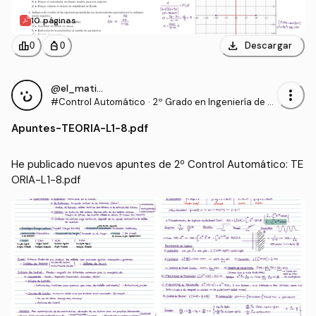
10 páginas
download
leaderboard
personal_bag
Descargar
0
0
@el_mati28
more_vert
#Control Automático
·
2º Grado en Ingeniería de T
ecnologías Industriales (UP
Apuntes
-
TEORIA-L1-8.pdf
NA)
He publicado nuevos apuntes de 2º Control Automático: TE
ORIA-L1-8.pdf