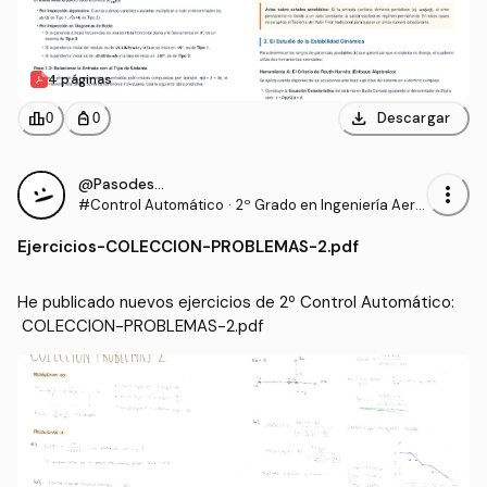
4 páginas
download
leaderboard
personal_bag
Descargar
0
0
@Pasodestudiar
more_vert
#Control Automático
·
2º Grado en Ingeniería Aero
espacial (US)
Ejercicios
-
COLECCION-PROBLEMAS-2.pdf
He publicado nuevos ejercicios de 2º Control Automático:
 COLECCION-PROBLEMAS-2.pdf