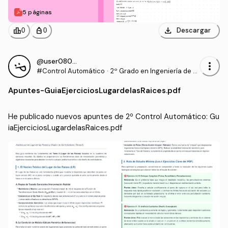
5 páginas
download
leaderboard
personal_bag
Descargar
0
0
@user080406
more_vert
#Control Automático
·
2º Grado en Ingeniería de T
ecnologías Industriales (UP
Apuntes
-
GuiaEjerciciosLugardelasRaices.pdf
NA)
He publicado nuevos apuntes de 2º Control Automático: Gu
iaEjerciciosLugardelasRaices.pdf