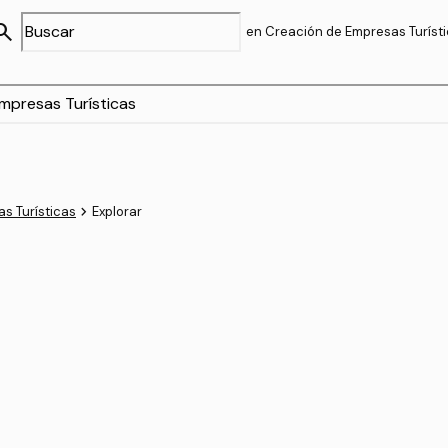
arch
en Creación de Empresas Turíst
navigate_next
s Turísticas
Explorar