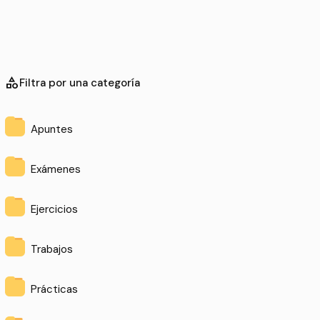
category
Filtra por una categoría
Apuntes
Exámenes
Ejercicios
Trabajos
Prácticas