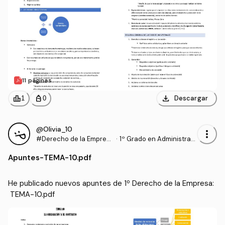
11 páginas
download
leaderboard
personal_bag
Descargar
1
0
@Olivia_10
more_vert
#Derecho de la Empres
·
1º Grado en Administraci
a
ón y Dirección de Empre
Apuntes
-
TEMA-10.pdf
sas (UPV)
He publicado nuevos apuntes de 1º Derecho de la Empresa:
 TEMA-10.pdf