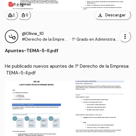
8 páginas
download
leaderboard
personal_bag
Descargar
1
0
@Olivia_10
more_vert
#Derecho de la Empres
·
1º Grado en Administraci
a
ón y Dirección de Empre
Apuntes
-
TEMA-5-II.pdf
sas (UPV)
He publicado nuevos apuntes de 1º Derecho de la Empresa:
 TEMA-5-II.pdf