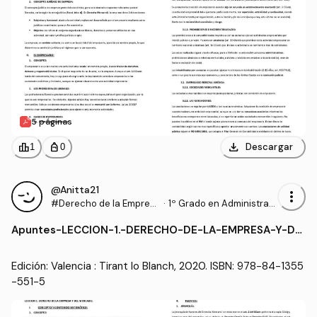
5 páginas
download
leaderboard
personal_bag
Descargar
1
0
@Anitta21
more_vert
#Derecho de la Empres
·
1º Grado en Administraci
a
ón y Dirección de Empre
Apuntes
-
LECCION-1.-DERECHO-DE-LA-EMPRESA-Y-DE
sas (UA)
L-MERCADO.pdf
Edición: Valencia : Tirant lo Blanch, 2020. ISBN: 978-84-1355
-551-5