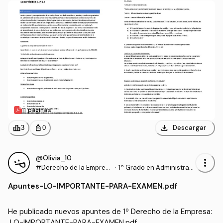
11 páginas
download
leaderboard
personal_bag
Descargar
3
0
@Olivia_10
more_vert
#Derecho de la Empres
·
1º Grado en Administraci
a
ón y Dirección de Empre
Apuntes
-
LO-IMPORTANTE-PARA-EXAMEN.pdf
sas (UPV)
He publicado nuevos apuntes de 1º Derecho de la Empresa:
 LO-IMPORTANTE-PARA-EXAMEN.pdf