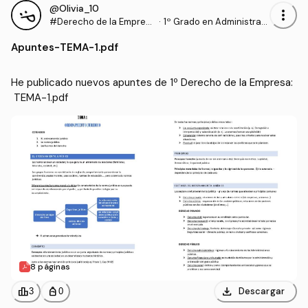
@Olivia_10
more_vert
#Derecho de la Empres
·
1º Grado en Administraci
a
ón y Dirección de Empre
Apuntes
-
TEMA-1.pdf
sas (UPV)
He publicado nuevos apuntes de 1º Derecho de la Empresa:
 TEMA-1.pdf
8 páginas
download
leaderboard
personal_bag
Descargar
3
0