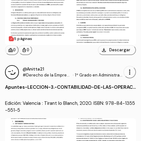
5 páginas
download
leaderboard
personal_bag
Descargar
0
0
@Anitta21
more_vert
#Derecho de la Empres
·
1º Grado en Administraci
a
ón y Dirección de Empre
Apuntes
-
LECCION-3.-CONTABILIDAD-DE-LAS-OPERACI
sas (UA)
ONES-MERCANTILES.pdf
Edición: Valencia : Tirant lo Blanch, 2020. ISBN: 978-84-1355
-551-5