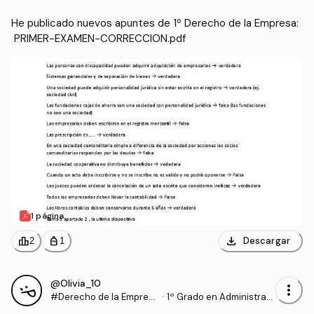
He publicado nuevos apuntes de 1º Derecho de la Empresa:
 PRIMER-EXAMEN-CORRECCION.pdf
1 página
download
leaderboard
personal_bag
Descargar
2
1
@Olivia_10
more_vert
#Derecho de la Empres
·
1º Grado en Administraci
a
ón y Dirección de Empre