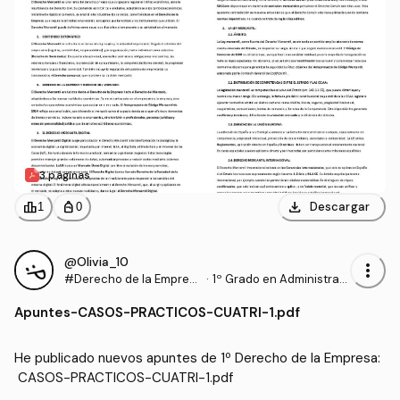
3 páginas
download
leaderboard
personal_bag
Descargar
1
0
@Olivia_10
more_vert
#Derecho de la Empres
·
1º Grado en Administraci
a
ón y Dirección de Empre
Apuntes
-
CASOS-PRACTICOS-CUATRI-1.pdf
sas (UPV)
He publicado nuevos apuntes de 1º Derecho de la Empresa:
 CASOS-PRACTICOS-CUATRI-1.pdf