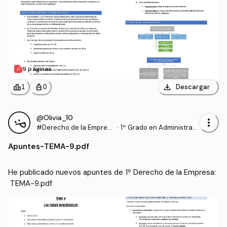
9 páginas
download
leaderboard
personal_bag
Descargar
1
0
@Olivia_10
more_vert
#Derecho de la Empres
·
1º Grado en Administraci
a
ón y Dirección de Empre
Apuntes
-
TEMA-9.pdf
sas (UPV)
He publicado nuevos apuntes de 1º Derecho de la Empresa:
 TEMA-9.pdf