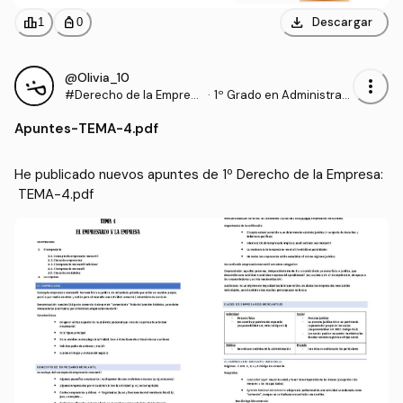
download
leaderboard
personal_bag
Descargar
1
0
@Olivia_10
more_vert
#Derecho de la Empres
·
1º Grado en Administraci
a
ón y Dirección de Empre
Apuntes
-
TEMA-4.pdf
sas (UPV)
He publicado nuevos apuntes de 1º Derecho de la Empresa:
 TEMA-4.pdf