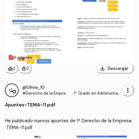
11 páginas
download
leaderboard
personal_bag
Descargar
1
0
@Olivia_10
more_vert
#Derecho de la Empres
·
1º Grado en Administraci
a
ón y Dirección de Empre
Apuntes
-
TEMA-11.pdf
sas (UPV)
He publicado nuevos apuntes de 1º Derecho de la Empresa:
 TEMA-11.pdf