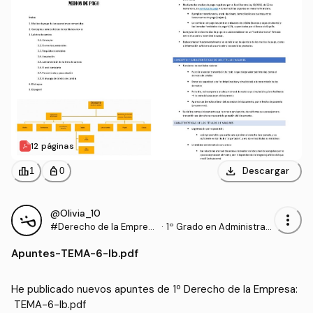
12 páginas
download
leaderboard
personal_bag
Descargar
1
0
@Olivia_10
more_vert
#Derecho de la Empres
·
1º Grado en Administraci
a
ón y Dirección de Empre
Apuntes
-
TEMA-6-Ib.pdf
sas (UPV)
He publicado nuevos apuntes de 1º Derecho de la Empresa:
 TEMA-6-Ib.pdf