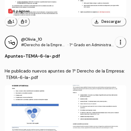
6 páginas
download
leaderboard
personal_bag
Descargar
1
0
@Olivia_10
more_vert
#Derecho de la Empres
·
1º Grado en Administraci
a
ón y Dirección de Empre
Apuntes
-
TEMA-6-Ia-.pdf
sas (UPV)
He publicado nuevos apuntes de 1º Derecho de la Empresa:
 TEMA-6-Ia-.pdf