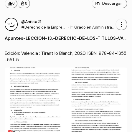
L.pdf
leaderboard
personal_bag
Descargar
0
0
@Anitta21
more_vert
#Derecho de la Empres
·
1º Grado en Administraci
a
ón y Dirección de Empre
Apuntes
-
LECCION-13.-DERECHO-DE-LOS-TITULOS-VAL
sas (UA)
ORES.pdf
Edición: Valencia : Tirant lo Blanch, 2020. ISBN: 978-84-1355
-551-5