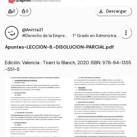
3 páginas
download
leaderboard
personal_bag
Descargar
0
0
@Anitta21
more_vert
#Derecho de la Empres
·
1º Grado en Administraci
a
ón y Dirección de Empre
Apuntes
-
LECCION-8.-DISOLUCION-PARCIAL.pdf
sas (UA)
Edición: Valencia : Tirant lo Blanch, 2020. ISBN: 978-84-1355
-551-5