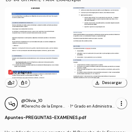
10 páginas
download
leaderboard
personal_bag
Descargar
2
0
@Olivia_10
more_vert
#Derecho de la Empres
·
1º Grado en Administraci
a
ón y Dirección de Empre
Apuntes
-
PREGUNTAS-EXAMENES.pdf
sas (UPV)