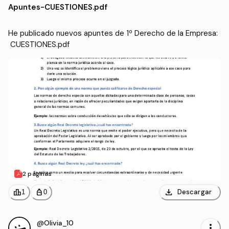
Apuntes
-
CUESTIONES.pdf
sas (UPV)
He publicado nuevos apuntes de 1º Derecho de la Empresa:
 CUESTIONES.pdf
2 páginas
download
leaderboard
personal_bag
Descargar
1
0
@Olivia_10
more_vert