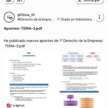
download
leaderboard
personal_bag
Descargar
2
0
@Olivia_10
more_vert
#Derecho de la Empres
·
1º Grado en Administraci
a
ón y Dirección de Empre
Apuntes
-
TEMA-3.pdf
sas (UPV)
He publicado nuevos apuntes de 1º Derecho de la Empresa:
 TEMA-3.pdf
7 páginas