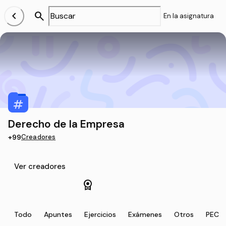
chevron_left
search
En la asignatura
Derecho de la Empresa
+99
Creadores
Ver creadores
license
Todo
Apuntes
Ejercicios
Exámenes
Otros
PEC