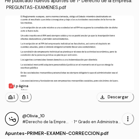
He publicado nuevos apuntes de 1º Derecho de la Empresa:
 PREGUNTAS-EXAMENES.pdf
1 página
download
leaderboard
personal_bag
Descargar
1
1
@Olivia_10
more_vert
#Derecho de la Empres
·
1º Grado en Administraci
a
ón y Dirección de Empre
Apuntes
-
PRIMER-EXAMEN-CORRECCION.pdf
sas (UPV)