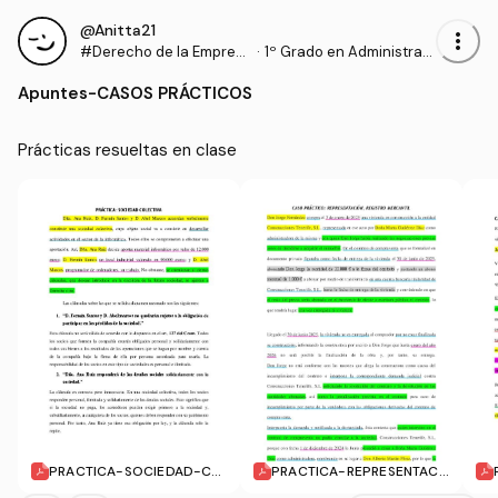
@Anitta21
more_vert
#Derecho de la Empres
·
1º Grado en Administraci
a
ón y Dirección de Empre
Apuntes
-
CASOS PRÁCTICOS
sas (UA)
Prácticas resueltas en clase 
PRACTICA-SOCIEDAD-CO
PRACTICA-REPRESENTACI
LECTIVA.pdf
ON-REGISTRO-MERCANTI