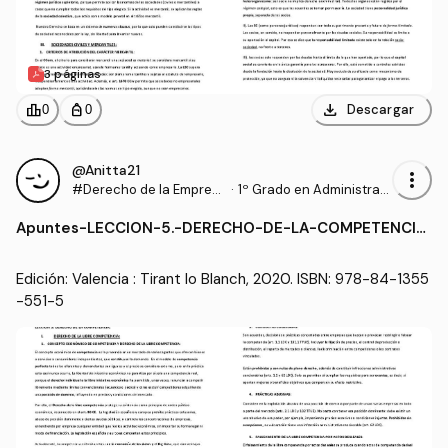
3 páginas
download
leaderboard
personal_bag
Descargar
0
0
@Anitta21
more_vert
#Derecho de la Empres
·
1º Grado en Administraci
a
ón y Dirección de Empre
Apuntes
-
LECCION-5.-DERECHO-DE-LA-COMPETENCIA.
sas (UA)
pdf
Edición: Valencia : Tirant lo Blanch, 2020. ISBN: 978-84-1355
-551-5