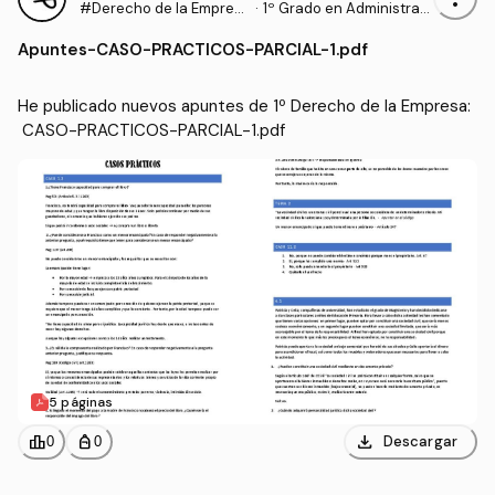
#Derecho de la Empres
·
1º Grado en Administraci
a
ón y Dirección de Empre
Apuntes
-
CASO-PRACTICOS-PARCIAL-1.pdf
sas (UPV)
He publicado nuevos apuntes de 1º Derecho de la Empresa:
 CASO-PRACTICOS-PARCIAL-1.pdf
5 páginas
download
leaderboard
personal_bag
Descargar
0
0