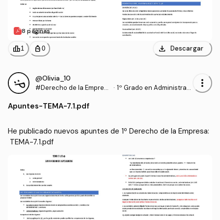
8 páginas
download
leaderboard
personal_bag
Descargar
1
0
@Olivia_10
more_vert
#Derecho de la Empres
·
1º Grado en Administraci
a
ón y Dirección de Empre
Apuntes
-
TEMA-7.1.pdf
sas (UPV)
He publicado nuevos apuntes de 1º Derecho de la Empresa:
 TEMA-7.1.pdf