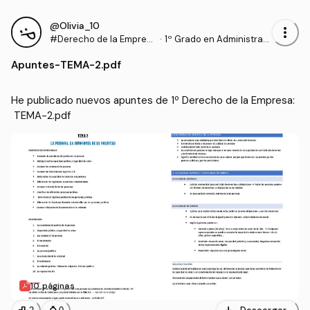
@Olivia_10
more_vert
#Derecho de la Empres
·
1º Grado en Administraci
a
ón y Dirección de Empre
Apuntes
-
TEMA-2.pdf
sas (UPV)
He publicado nuevos apuntes de 1º Derecho de la Empresa:
 TEMA-2.pdf
10 páginas