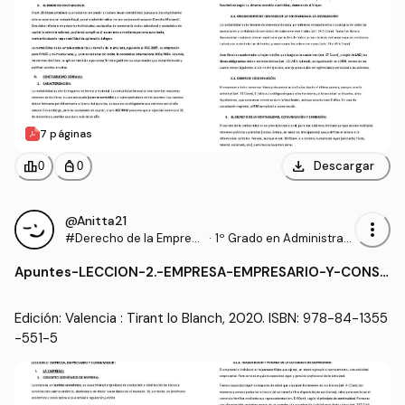
7 páginas
download
leaderboard
personal_bag
Descargar
0
0
@Anitta21
more_vert
#Derecho de la Empres
·
1º Grado en Administraci
a
ón y Dirección de Empre
Apuntes
-
LECCION-2.-EMPRESA-EMPRESARIO-Y-CONSU
sas (UA)
MIDOR.pdf
Edición: Valencia : Tirant lo Blanch, 2020. ISBN: 978-84-1355
-551-5