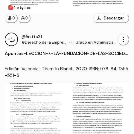
4 páginas
download
leaderboard
personal_bag
Descargar
0
0
@Anitta21
more_vert
#Derecho de la Empres
·
1º Grado en Administraci
a
ón y Dirección de Empre
Apuntes
-
LECCION-7.-LA-FUNDACION-DE-LAS-SOCIEDA
sas (UA)
DES.pdf
Edición: Valencia : Tirant lo Blanch, 2020. ISBN: 978-84-1355
-551-5