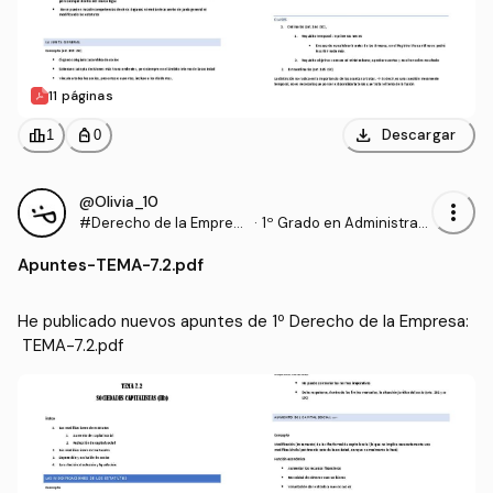
11 páginas
download
leaderboard
personal_bag
Descargar
1
0
@Olivia_10
more_vert
#Derecho de la Empres
·
1º Grado en Administraci
a
ón y Dirección de Empre
Apuntes
-
TEMA-7.2.pdf
sas (UPV)
He publicado nuevos apuntes de 1º Derecho de la Empresa:
 TEMA-7.2.pdf