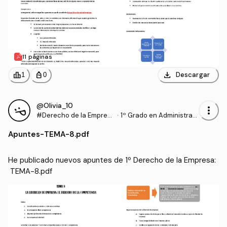
11 páginas
download
leaderboard
personal_bag
Descargar
1
0
@Olivia_10
more_vert
#Derecho de la Empres
·
1º Grado en Administraci
a
ón y Dirección de Empre
Apuntes
-
TEMA-8.pdf
sas (UPV)
He publicado nuevos apuntes de 1º Derecho de la Empresa:
 TEMA-8.pdf