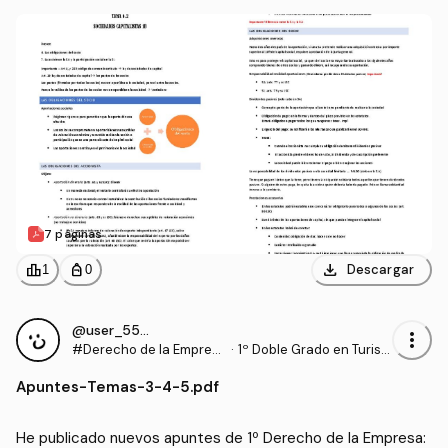
7 páginas
download
leaderboard
personal_bag
Descargar
1
0
@user_5581652
more_vert
#Derecho de la Empres
·
1º Doble Grado en Turism
a
o y Administración y Dire
Apuntes
-
Temas-3-4-5.pdf
cción de Empresas (UA)
He publicado nuevos apuntes de 1º Derecho de la Empresa: