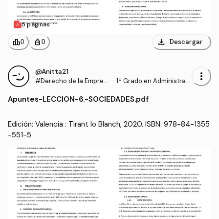
5 páginas
download
leaderboard
personal_bag
Descargar
0
0
@Anitta21
more_vert
#Derecho de la Empres
·
1º Grado en Administraci
a
ón y Dirección de Empre
Apuntes
-
LECCION-6.-SOCIEDADES.pdf
sas (UA)
Edición: Valencia : Tirant lo Blanch, 2020. ISBN: 978-84-1355
-551-5