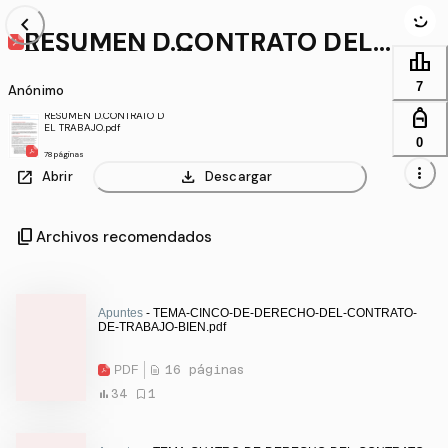
chevron_left
RESUMEN D.CONTRATO DEL
TRABAJO.pdf
leaderboard
7
Anónimo
personal_bag
RESUMEN D.CONTRATO D
EL TRABAJO.pdf
0
78 páginas
more_vert
open_in_new
download
Abrir
Descargar
content_copy
Archivos recomendados
Apuntes
- TEMA-CINCO-DE-DERECHO-DEL-CONTRATO-
DE-TRABAJO-BIEN.pdf
PDF
16 páginas
34
1