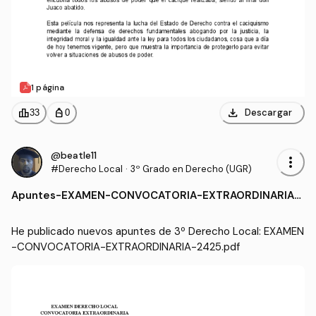
1 página
download
leaderboard
personal_bag
Descargar
33
0
@beatle11
more_vert
#Derecho Local
·
3º Grado en Derecho (UGR)
Apuntes
-
EXAMEN-CONVOCATORIA-EXTRAORDINARIA-
2425.pdf
He publicado nuevos apuntes de 3º Derecho Local: EXAMEN
-CONVOCATORIA-EXTRAORDINARIA-2425.pdf