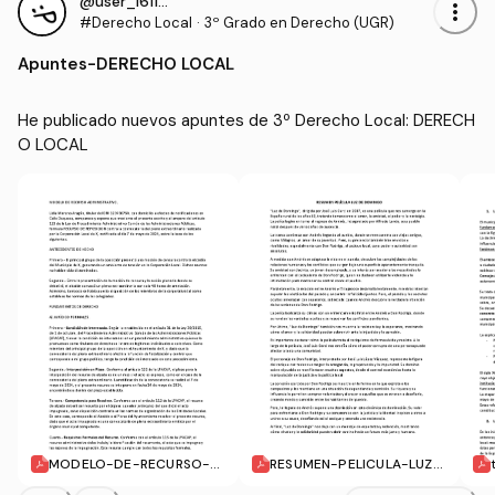
@user_1611390
more_vert
#Derecho Local
·
3º Grado en Derecho (UGR)
Apuntes
-
DERECHO LOCAL
He publicado nuevos apuntes de 3º Derecho Local: DERECH
O LOCAL
MODELO-DE-RECURSO-A
RESUMEN-PELICULA-LUZ-
DMINISTRATIVO.pdf
DE-DOMINGO.pdf