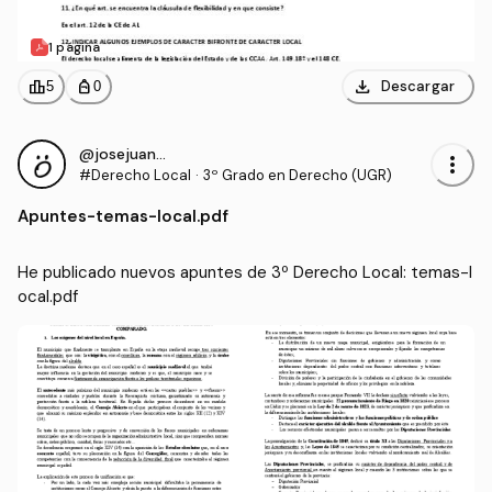
1 página
download
leaderboard
personal_bag
Descargar
5
0
@josejuan12
more_vert
#Derecho Local
·
3º Grado en Derecho (UGR)
Apuntes
-
temas-local.pdf
He publicado nuevos apuntes de 3º Derecho Local: temas-l
ocal.pdf