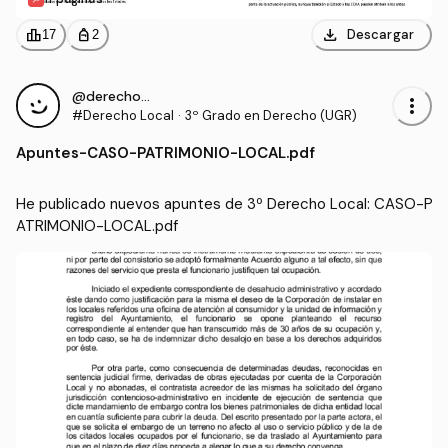
download
leaderboard
personal_bag
Descargar
17
2
@derecho_cp
more_vert
#Derecho Local
·
3º Grado en Derecho (UGR)
Apuntes
-
CASO-PATRIMONIO-LOCAL.pdf
He publicado nuevos apuntes de 3º Derecho Local: CASO-P
ATRIMONIO-LOCAL.pdf