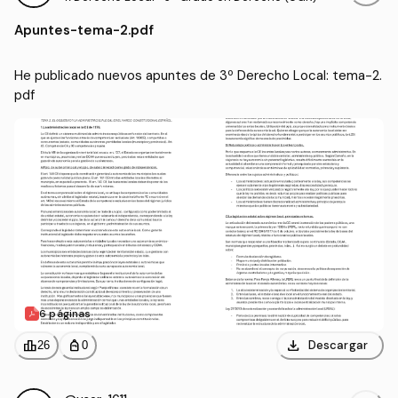
Apuntes
-
tema-2.pdf
He publicado nuevos apuntes de 3º Derecho Local: tema-2.
pdf
6 páginas
download
leaderboard
personal_bag
Descargar
26
0