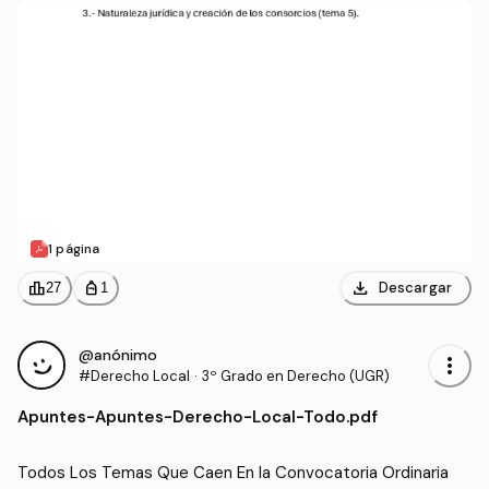
1 página
download
leaderboard
personal_bag
Descargar
27
1
@anónimo
more_vert
#Derecho Local
·
3º Grado en Derecho (UGR)
Apuntes
-
Apuntes-Derecho-Local-Todo.pdf
Todos Los Temas Que Caen En la Convocatoria Ordinaria