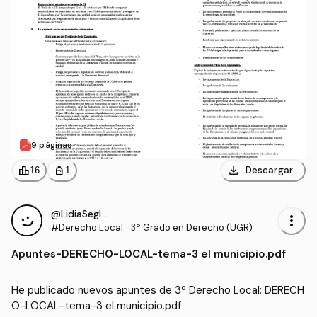
9 páginas
download
leaderboard
personal_bag
Descargar
16
1
@LidiaSeglar
more_vert
#Derecho Local
·
3º Grado en Derecho (UGR)
Apuntes
-
DERECHO-LOCAL-tema-3 el municipio.pdf
He publicado nuevos apuntes de 3º Derecho Local: DERECH
O-LOCAL-tema-3 el municipio.pdf