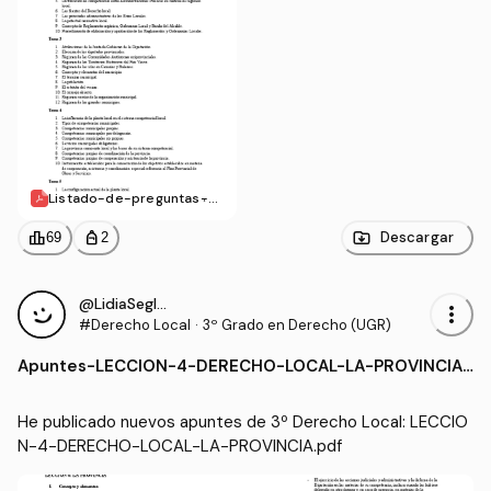
Listado-de-preguntas-d
esarrollo.pdf
leaderboard
personal_bag
Descargar
69
2
@LidiaSeglar
more_vert
#Derecho Local
·
3º Grado en Derecho (UGR)
Apuntes
-
LECCION-4-DERECHO-LOCAL-LA-PROVINCIA.
pdf
He publicado nuevos apuntes de 3º Derecho Local: LECCIO
N-4-DERECHO-LOCAL-LA-PROVINCIA.pdf