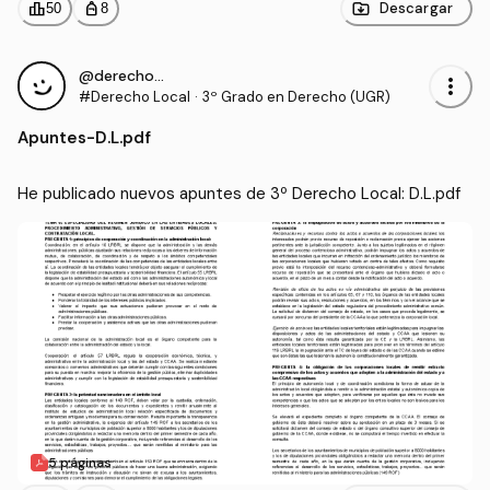
leaderboard
personal_bag
Descargar
50
8
@derecho_cp
more_vert
#Derecho Local
·
3º Grado en Derecho (UGR)
Apuntes
-
D.L.pdf
He publicado nuevos apuntes de 3º Derecho Local: D.L.pdf
5 páginas