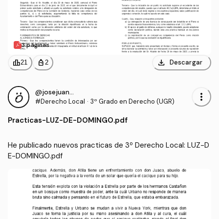
3 páginas
download
leaderboard
personal_bag
Descargar
21
2
@josejuan12
more_vert
#Derecho Local
·
3º Grado en Derecho (UGR)
Practicas
-
LUZ-DE-DOMINGO.pdf
He publicado nuevos practicas de 3º Derecho Local: LUZ-D
E-DOMINGO.pdf