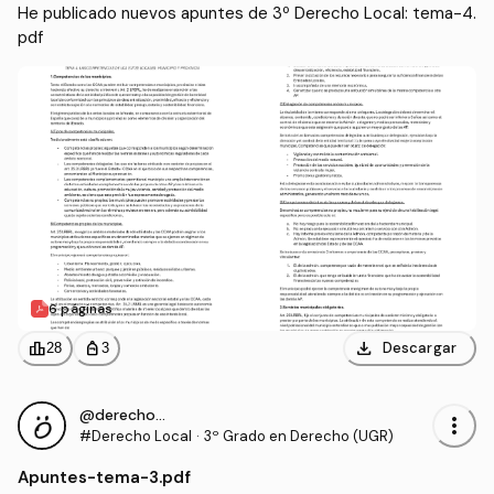
He publicado nuevos apuntes de 3º Derecho Local: tema-4.
pdf
6 páginas
download
leaderboard
personal_bag
Descargar
28
3
@derecho_2003
more_vert
#Derecho Local
·
3º Grado en Derecho (UGR)
Apuntes
-
tema-3.pdf