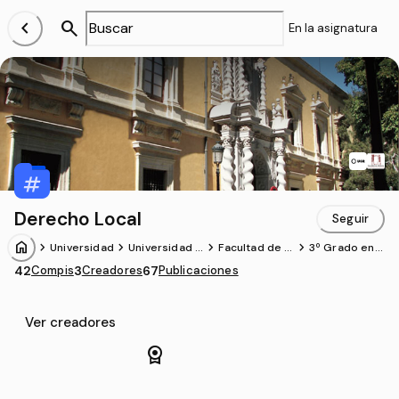
chevron_left
search
En la asignatura
Derecho Local
Seguir
home
chevron_forward
chevron_forward
chevron_forward
chevron_forward
Universidad
Universidad d
Facultad de D
3º Grado en
e Granada
erecho
Derecho (UG
42
Compis
3
Creadores
67
Publicaciones
R)
Ver creadores
license