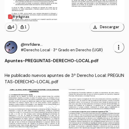
8 páginas
download
leaderboard
personal_bag
Descargar
4
1
@mrfderecho
more_vert
#Derecho Local
·
3º Grado en Derecho (UGR)
Apuntes
-
PREGUNTAS-DERECHO-LOCAL.pdf
He publicado nuevos apuntes de 3º Derecho Local: PREGUN
TAS-DERECHO-LOCAL.pdf