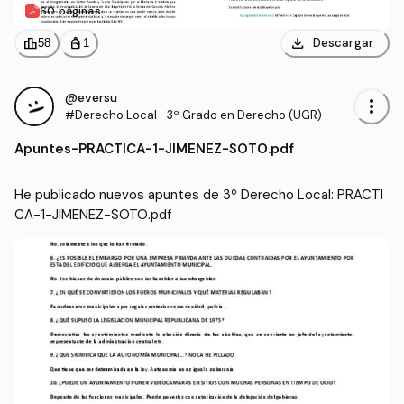
60 páginas
download
leaderboard
personal_bag
Descargar
58
1
@eversu
more_vert
#Derecho Local
·
3º Grado en Derecho (UGR)
Apuntes
-
PRACTICA-1-JIMENEZ-SOTO.pdf
He publicado nuevos apuntes de 3º Derecho Local: PRACTI
CA-1-JIMENEZ-SOTO.pdf