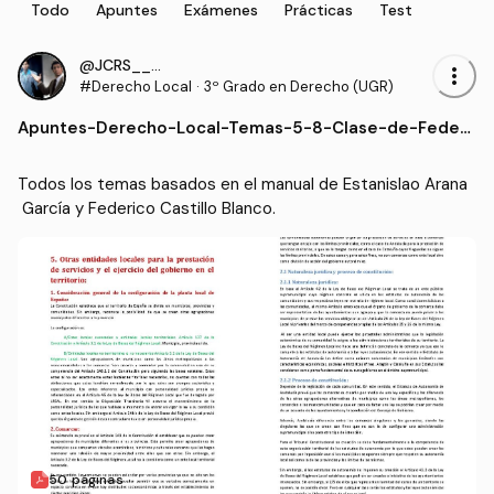
Todo
Apuntes
Exámenes
Prácticas
Test
@JCRS____31
more_vert
#Derecho Local
·
3º Grado en Derecho (UGR)
Apuntes
-
Derecho-Local-Temas-5-8-Clase-de-Federi
co-Castillo-Blanco-basados-en-el-manual-d
e-Estanislao-Arana-Garcia-y-Federico-Casti
Todos los temas basados en el manual de Estanislao Arana
llo-Blanco.pdf
 García y Federico Castillo Blanco.
50 páginas