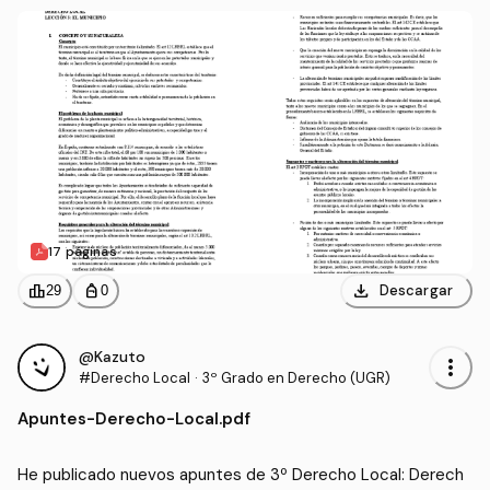
17 páginas
download
leaderboard
personal_bag
Descargar
29
0
@Kazuto
more_vert
#Derecho Local
·
3º Grado en Derecho (UGR)
Apuntes
-
Derecho-Local.pdf
He publicado nuevos apuntes de 3º Derecho Local: Derech