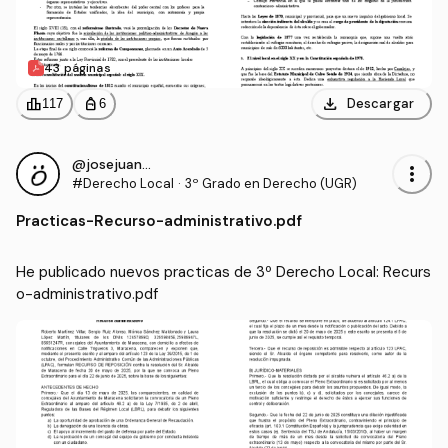
43 páginas
download
leaderboard
personal_bag
Descargar
117
6
@josejuan12
more_vert
#Derecho Local
·
3º Grado en Derecho (UGR)
Practicas
-
Recurso-administrativo.pdf
He publicado nuevos practicas de 3º Derecho Local: Recurs
o-administrativo.pdf