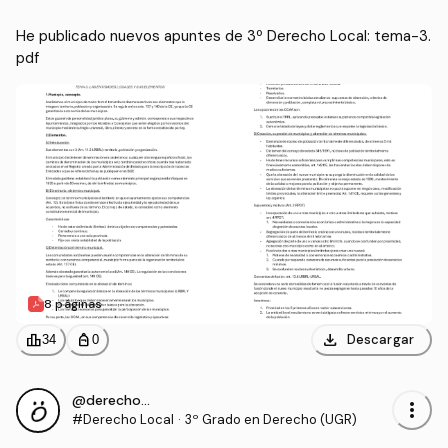
He publicado nuevos apuntes de 3º Derecho Local: tema-3.
pdf
8 páginas
download
leaderboard
personal_bag
Descargar
34
0
@derecho_2003
more_vert
#Derecho Local
·
3º Grado en Derecho (UGR)