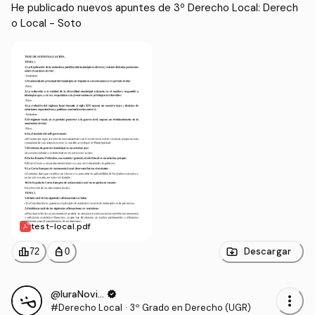
He publicado nuevos apuntes de 3º Derecho Local: Derech
o Local - Soto
test-local.pdf
leaderboard
personal_bag
Descargar
72
0
@IuraNovitCuria1
verified
more_vert
#Derecho Local
·
3º Grado en Derecho (UGR)