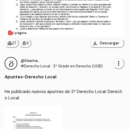
1 página
download
leaderboard
personal_bag
Descargar
27
0
@Username19
more_vert
#Derecho Local
·
3º Grado en Derecho (UGR)
Apuntes
-
Derecho Local
He publicado nuevos apuntes de 3º Derecho Local: Derech
o Local