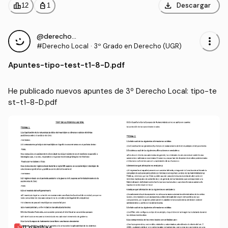
download
leaderboard
personal_bag
Descargar
12
1
@derecho_cp
more_vert
#Derecho Local
·
3º Grado en Derecho (UGR)
Apuntes
-
tipo-test-t1-8-D.pdf
He publicado nuevos apuntes de 3º Derecho Local: tipo-te
st-t1-8-D.pdf
11 páginas