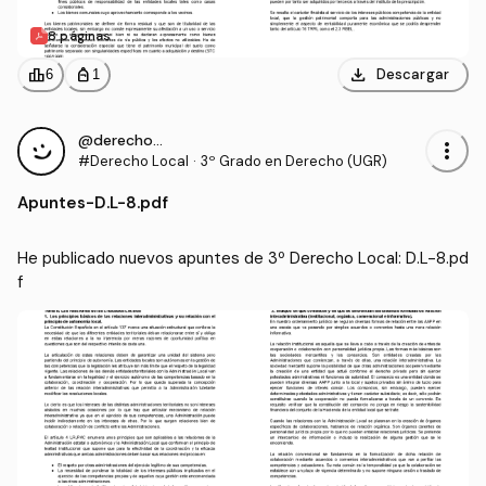
8 páginas
download
leaderboard
personal_bag
Descargar
6
1
@derecho_cp
more_vert
#Derecho Local
·
3º Grado en Derecho (UGR)
Apuntes
-
D.L-8.pdf
He publicado nuevos apuntes de 3º Derecho Local: D.L-8.pd
f