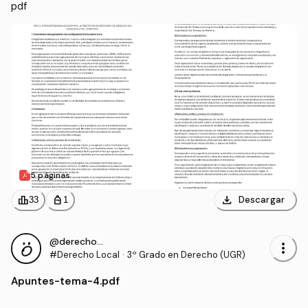
pdf
5 páginas
download
leaderboard
personal_bag
Descargar
33
1
@derecho_2003
more_vert
#Derecho Local
·
3º Grado en Derecho (UGR)
Apuntes
-
tema-4.pdf