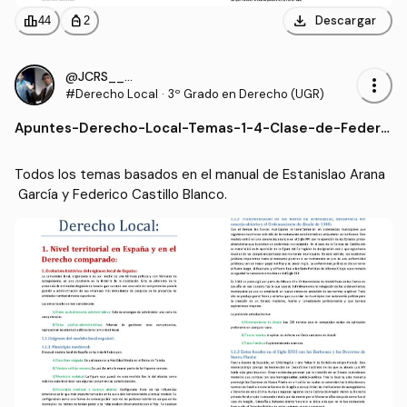
download
leaderboard
personal_bag
Descargar
44
2
@JCRS____31
more_vert
#Derecho Local
·
3º Grado en Derecho (UGR)
Apuntes
-
Derecho-Local-Temas-1-4-Clase-de-Federi
co-Castillo-Blanco-basados-en-el-manual-d
e-Estanislao-Arana-Garcia-y-Federico-Casti
Todos los temas basados en el manual de Estanislao Arana
llo-Blanco.pdf
 García y Federico Castillo Blanco.