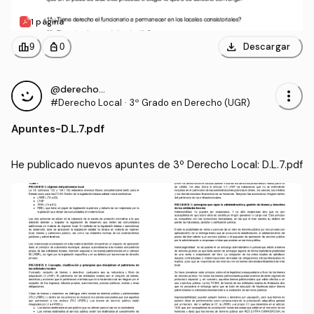
1 página
download
leaderboard
personal_bag
Descargar
9
0
@derecho_cp
more_vert
#Derecho Local
·
3º Grado en Derecho (UGR)
Apuntes
-
D.L.7.pdf
He publicado nuevos apuntes de 3º Derecho Local: D.L.7.pdf