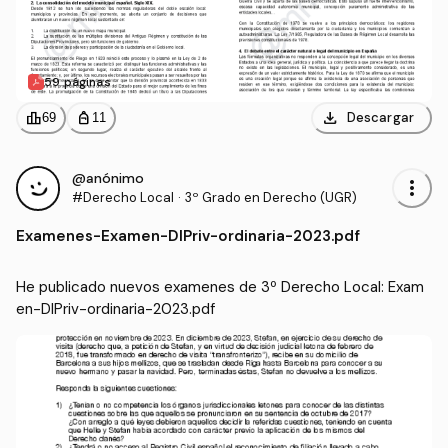
59 páginas
download
leaderboard
personal_bag
Descargar
69
11
@anónimo
more_vert
#Derecho Local
·
3º Grado en Derecho (UGR)
Examenes
-
Examen-DIPriv-ordinaria-2023.pdf
He publicado nuevos examenes de 3º Derecho Local: Exam
en-DIPriv-ordinaria-2023.pdf