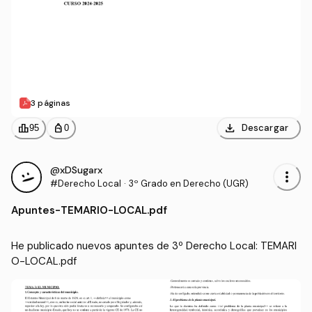
3 páginas
download
leaderboard
personal_bag
Descargar
95
0
@xDSugarx
more_vert
#Derecho Local
·
3º Grado en Derecho (UGR)
Apuntes
-
TEMARIO-LOCAL.pdf
He publicado nuevos apuntes de 3º Derecho Local: TEMARI
O-LOCAL.pdf