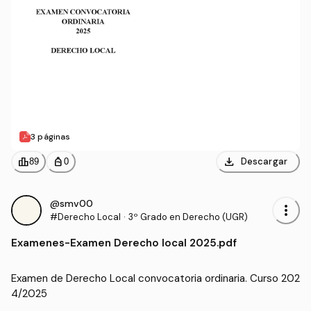
3 páginas
download
leaderboard
personal_bag
Descargar
89
0
@smv00
more_vert
#Derecho Local
·
3º Grado en Derecho (UGR)
Examenes
-
Examen Derecho local 2025.pdf
Examen de Derecho Local convocatoria ordinaria. Curso 202
4/2025