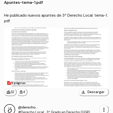
Apuntes
-
tema-1.pdf
He publicado nuevos apuntes de 3º Derecho Local: tema-1.
pdf
5 páginas
download
leaderboard
personal_bag
Descargar
32
4
@derecho_2003
more_vert
#Derecho Local
·
3º Grado en Derecho (UGR)