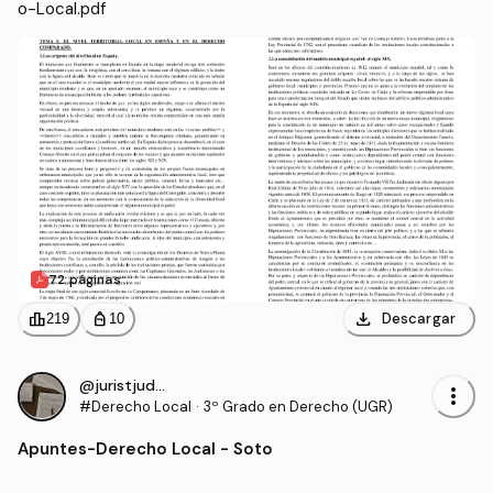
o-Local.pdf
72 páginas
download
leaderboard
personal_bag
Descargar
219
10
@juristjudgee
more_vert
#Derecho Local
·
3º Grado en Derecho (UGR)
Apuntes
-
Derecho Local - Soto