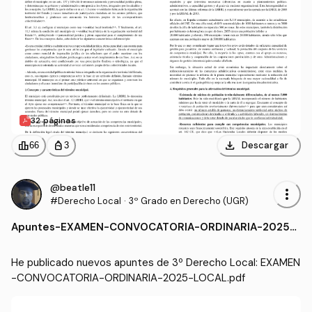
32 páginas
download
leaderboard
personal_bag
Descargar
66
3
@beatle11
more_vert
#Derecho Local
·
3º Grado en Derecho (UGR)
Apuntes
-
EXAMEN-CONVOCATORIA-ORDINARIA-2025-L
OCAL.pdf
He publicado nuevos apuntes de 3º Derecho Local: EXAMEN
-CONVOCATORIA-ORDINARIA-2025-LOCAL.pdf