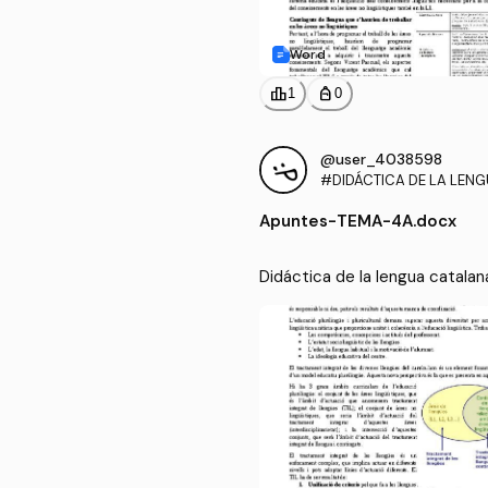
Word
leaderboard
personal_bag
1
0
@user_4038598
#DIDÁCTICA DE LA LEN
A PARA LA EDUCACIÓN P
Apuntes
-
TEMA-4A.docx
Didáctica de la lengua catalan