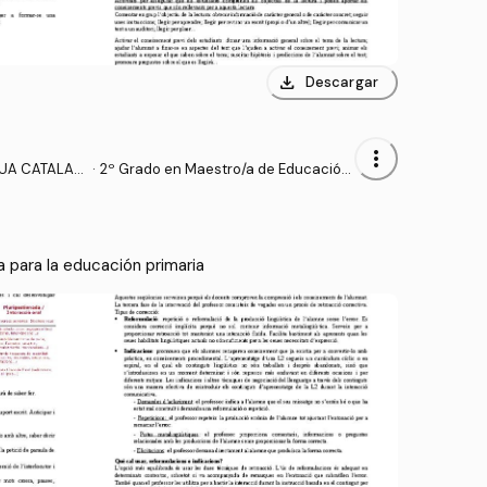
download
Descargar
more_vert
GUA CATALAN
·
2º Grado en Maestro/a de Educación
RIMARIA
Primaria (UA)
a para la educación primaria