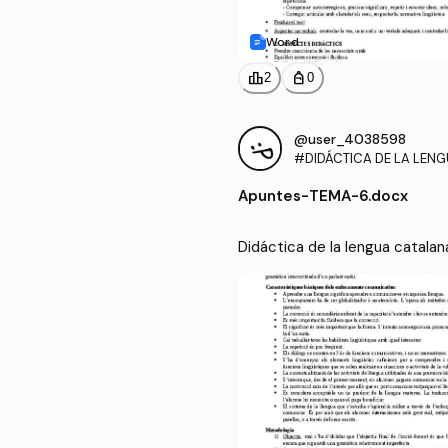
Word
leaderboard
personal_bag
2
0
@user_4038598
#DIDÁCTICA DE LA LEN
A PARA LA EDUCACIÓN P
Apuntes
-
TEMA-6.docx
Didáctica de la lengua catalan