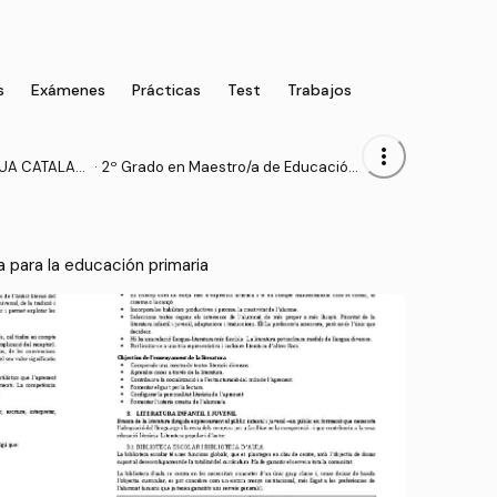
s
Exámenes
Prácticas
Test
Trabajos
more_vert
GUA CATALAN
·
2º Grado en Maestro/a de Educación
RIMARIA
Primaria (UA)
a para la educación primaria