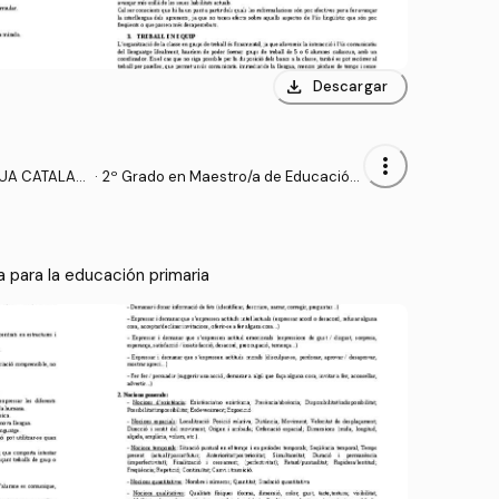
download
Descargar
more_vert
GUA CATALAN
·
2º Grado en Maestro/a de Educación
RIMARIA
Primaria (UA)
a para la educación primaria