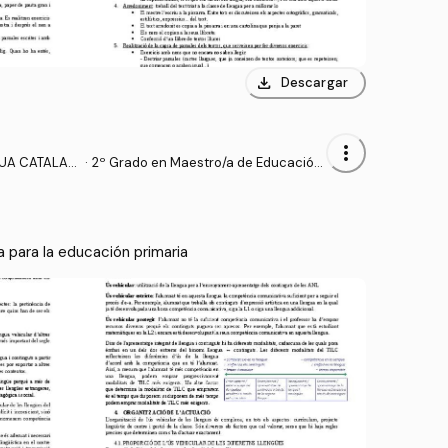
download
Descargar
more_vert
GUA CATALAN
·
2º Grado en Maestro/a de Educación
RIMARIA
Primaria (UA)
a para la educación primaria