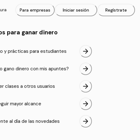
tura
Para empresas
Iniciar sesión
Regístrate
ps para ganar dinero
arrow_forward
o y prácticas para estudiantes
arrow_forward
 gano dinero con mis apuntes?
arrow_forward
er clases a otros usuarios
arrow_forward
guir mayor alcance
arrow_forward
nte al día de las novedades