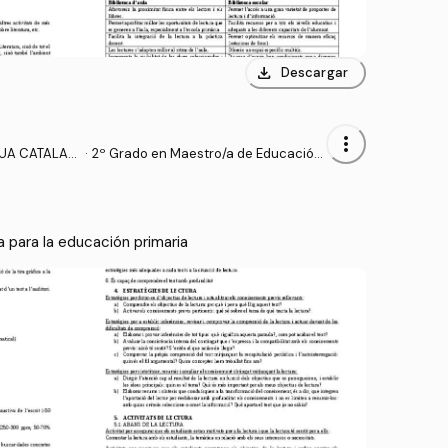
download
Descargar
more_vert
GUA CATALAN
·
2º Grado en Maestro/a de Educación
RIMARIA
Primaria (UA)
a para la educación primaria