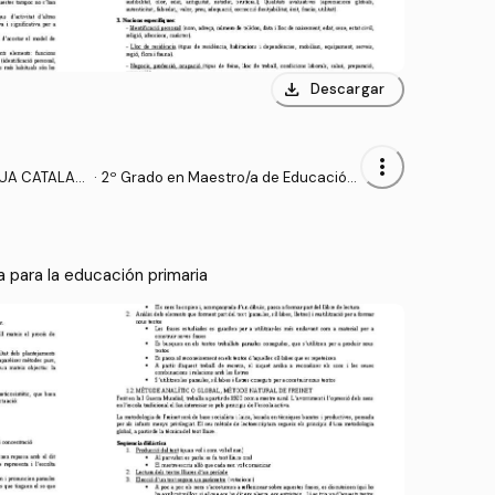
download
Descargar
more_vert
GUA CATALAN
·
2º Grado en Maestro/a de Educación
RIMARIA
Primaria (UA)
a para la educación primaria