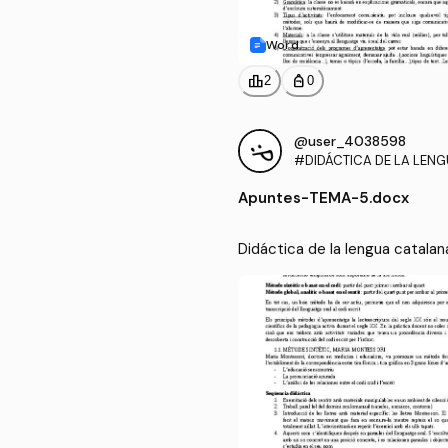
Word
leaderboard
personal_bag
2
0
@user_4038598
#DIDÁCTICA DE LA LEN
A PARA LA EDUCACIÓN P
Apuntes
-
TEMA-5.docx
Didáctica de la lengua catalan