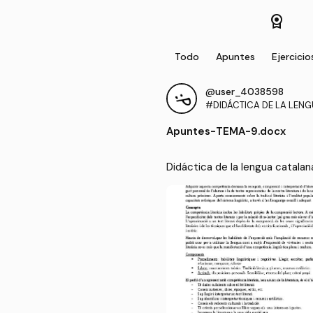
license
Todo
Apuntes
Ejercicio
@user_4038598
#DIDÁCTICA DE LA LEN
A PARA LA EDUCACIÓN P
Apuntes
-
TEMA-9.docx
Didáctica de la lengua catalan