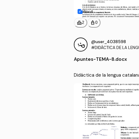
Word
leaderboard
personal_bag
2
0
@user_4038598
#DIDÁCTICA DE LA LEN
A PARA LA EDUCACIÓN P
Apuntes
-
TEMA-8.docx
Didáctica de la lengua catalan