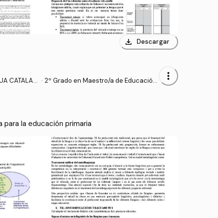
download
Descargar
more_vert
GUA CATALAN
·
2º Grado en Maestro/a de Educación
RIMARIA
Primaria (UA)
a para la educación primaria