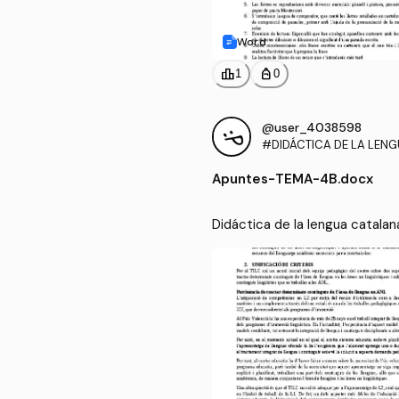
Word
leaderboard
personal_bag
1
0
@user_4038598
#DIDÁCTICA DE LA LEN
A PARA LA EDUCACIÓN P
Apuntes
-
TEMA-4B.docx
Didáctica de la lengua catalan