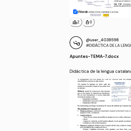
Word
leaderboard
personal_bag
2
0
@user_4038598
#DIDÁCTICA DE LA LEN
A PARA LA EDUCACIÓN P
Apuntes
-
TEMA-7.docx
Didáctica de la lengua catalan