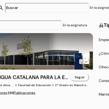
arch
En la asigna
Ti
cheer
En la asignatura
Emple
¿Cómo
Ofrec
ENGUA CATALANA PARA LA ED
Seguir
Conse
chevron_forward
chevron_forward
e Alicant
Facultad de Educación
2º Grado en Maestro/
a de Educación Primari
ores
295
Publicaciones
a (UA)
Mante