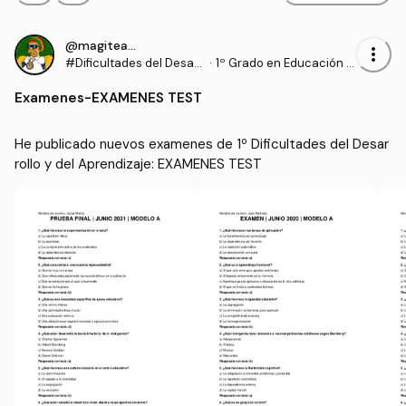
@magiteacher
more_vert
#Dificultades del Desarr
·
1º Grado en Educación P
ollo y del Aprendizaje
rimaria (US)
Examenes
-
EXAMENES TEST
He publicado nuevos examenes de 1º Dificultades del Desar
rollo y del Aprendizaje: EXAMENES TEST