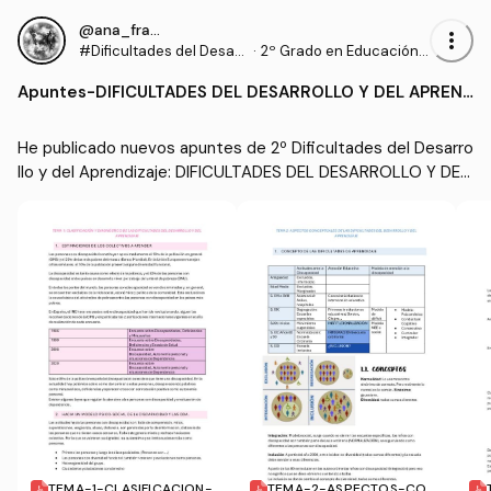
@ana_francolz
more_vert
#Dificultades del Desarr
·
2º Grado en Educación P
ollo y del Aprendizaje
rimaria (US)
Apuntes
-
DIFICULTADES DEL DESARROLLO Y DEL APREN
DIZAJE
He publicado nuevos apuntes de 2º Dificultades del Desarro
llo y del Aprendizaje: DIFICULTADES DEL DESARROLLO Y DEL
 APRENDIZAJE
TEMA-1-CLASIFICACION-Y
TEMA-2-ASPECTOS-CON