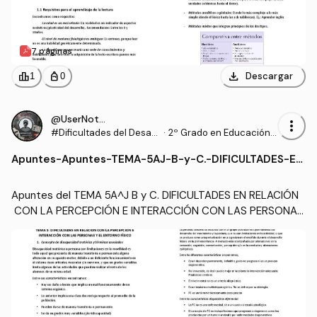
7 páginas
download
leaderboard
personal_bag
Descargar
1
0
@UserNotFound9_
more_vert
#Dificultades del Desarr
·
2º Grado en Educación P
ollo y del Aprendizaje
rimaria (US)
Apuntes
-
Apuntes-TEMA-5AJ-B-y-C.-DIFICULTADES-EN
-RELACION-CON-LA-PERCEPCION-E-INTERAC
CION-CON-LAS-PERSONAS-Y-EL-ENTORNO-F
Apuntes del TEMA 5A^J B y C. DIFICULTADES EN RELACIÓN
ISICO.pdf
 CON LA PERCEPCIÓN E INTERACCIÓN CON LAS PERSONAS 
Y EL ENTORNO FÍSICO de Xandra Candau Rojas listos para d
escargar y estudiar si quieres un buen sobresaliente ;)