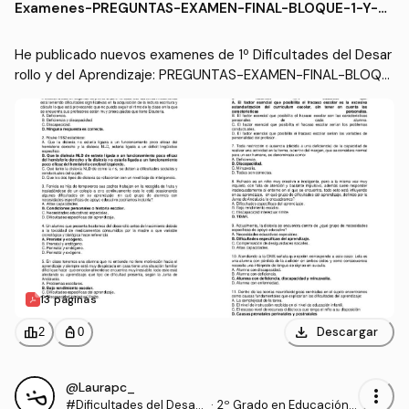
Examenes
-
PREGUNTAS-EXAMEN-FINAL-BLOQUE-1-Y-2.
pdf
He publicado nuevos examenes de 1º Dificultades del Desar
rollo y del Aprendizaje: PREGUNTAS-EXAMEN-FINAL-BLOQU
E-1-Y-2.pdf
13 páginas
download
leaderboard
personal_bag
Descargar
2
0
@Laurapc_
more_vert
#Dificultades del Desarr
·
2º Grado en Educación I