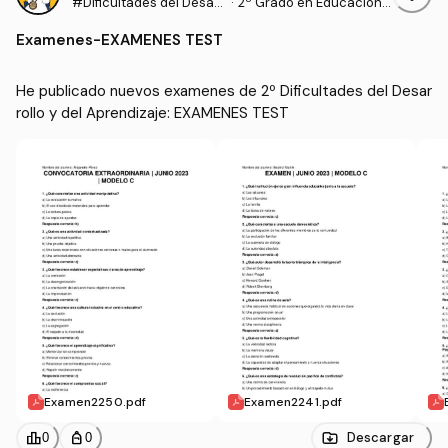
#Dificultades del Desarr
·
2º Grado en Educación P
ollo y del Aprendizaje
rimaria (US)
Examenes
-
EXAMENES TEST
He publicado nuevos examenes de 2º Dificultades del Desar
rollo y del Aprendizaje: EXAMENES TEST
Examen2250.pdf
Examen2241.pdf
leaderboard
personal_bag
Descargar
0
0