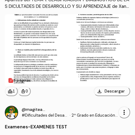
S DICULTADES DE DESARROLLO Y SU APRENDIZAJE de Xand
ra Candau Rojas listos para descargar y estudiar si quieres u
n buen sobresaliente ;)
5 páginas
download
leaderboard
personal_bag
Descargar
1
0
@magiteacher
more_vert
#Dificultades del Desarr
·
2º Grado en Educación I
ollo y del Aprendizaje
nfantil (US)
Examenes
-
EXAMENES TEST