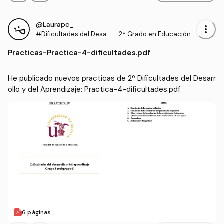
@Laurapc_
more_vert
#Dificultades del Desarr
·
2º Grado en Educación I
ollo y del Aprendizaje
nfantil (US)
Practicas
-
Practica-4-dificultades.pdf
He publicado nuevos practicas de 2º Dificultades del Desarr
ollo y del Aprendizaje: Practica-4-dificultades.pdf
6 páginas