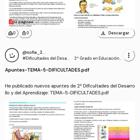
12 páginas
download
leaderboard
personal_bag
Descargar
0
0
@sofia_2006
more_vert
#Dificultades del Desarr
·
2º Grado en Educación P
ollo y del Aprendizaje
rimaria (US)
Apuntes
-
TEMA-5-DIFICULTADES.pdf
He publicado nuevos apuntes de 2º Dificultades del Desarro
llo y del Aprendizaje: TEMA-5-DIFICULTADES.pdf