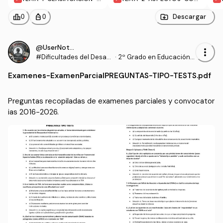
-DIAGNOSTICO-DE-LAS-
CEPTUALES-DE-LAS-DIFIC
DIFICULTADES.pdf
ULTADES-EN-EL-APRENDIZ
leaderboard
personal_bag
Descargar
0
0
AJE.pdf
@UserNotFound9_
more_vert
#Dificultades del Desarr
·
2º Grado en Educación P
ollo y del Aprendizaje
rimaria (US)
Examenes
-
ExamenParcialPREGUNTAS-TIPO-TESTS.pdf
Preguntas recopiladas de examenes parciales y convocator
ias 2016-2026.