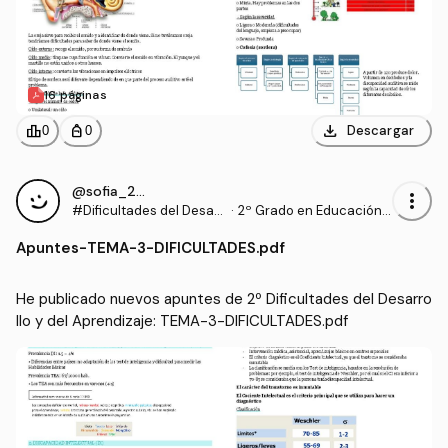
16 páginas
download
leaderboard
personal_bag
Descargar
0
0
@sofia_2006
more_vert
#Dificultades del Desarr
·
2º Grado en Educación P
ollo y del Aprendizaje
rimaria (US)
Apuntes
-
TEMA-3-DIFICULTADES.pdf
He publicado nuevos apuntes de 2º Dificultades del Desarro
llo y del Aprendizaje: TEMA-3-DIFICULTADES.pdf