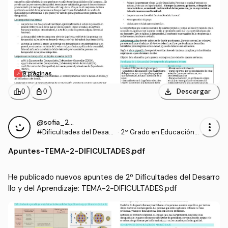
9 páginas
download
leaderboard
personal_bag
Descargar
0
0
@sofia_2006
more_vert
#Dificultades del Desarr
·
2º Grado en Educación P
ollo y del Aprendizaje
rimaria (US)
Apuntes
-
TEMA-2-DIFICULTADES.pdf
He publicado nuevos apuntes de 2º Dificultades del Desarro
llo y del Aprendizaje: TEMA-2-DIFICULTADES.pdf