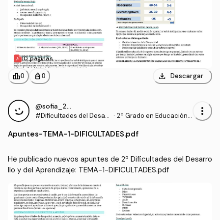
10 páginas
download
leaderboard
personal_bag
Descargar
0
0
@sofia_2006
more_vert
#Dificultades del Desarr
·
2º Grado en Educación P
ollo y del Aprendizaje
rimaria (US)
Apuntes
-
TEMA-1-DIFICULTADES.pdf
He publicado nuevos apuntes de 2º Dificultades del Desarro
llo y del Aprendizaje: TEMA-1-DIFICULTADES.pdf