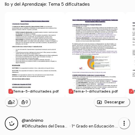
llo y del Aprendizaje: Tema 5 dificultades
Tema-5-dificultades.pdf
Tema-1-dificultades.pdf
leaderboard
personal_bag
Descargar
2
0
@anónimo
more_vert
#Dificultades del Desarr
·
1º Grado en Educación P
ollo y del Aprendizaje
rimaria (US)