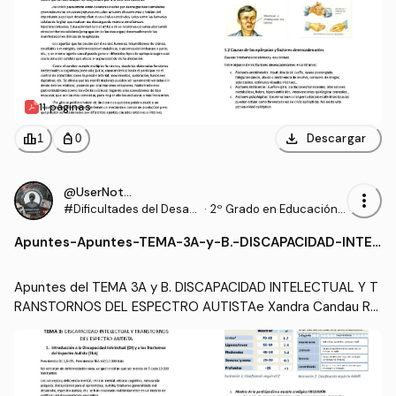
11 páginas
download
leaderboard
personal_bag
Descargar
1
0
@UserNotFound9_
more_vert
#Dificultades del Desarr
·
2º Grado en Educación P
ollo y del Aprendizaje
rimaria (US)
Apuntes
-
Apuntes-TEMA-3A-y-B.-DISCAPACIDAD-INTEL
ECTUAL-Y-TRANSTORNOS-DEL-ESPECTRO-A
UTISTA.pdf
Apuntes del TEMA 3A y B. DISCAPACIDAD INTELECTUAL Y T
RANSTORNOS DEL ESPECTRO AUTISTAe Xandra Candau Roj
as listos para descargar y estudiar si quieres un buen sobre
saliente ;)