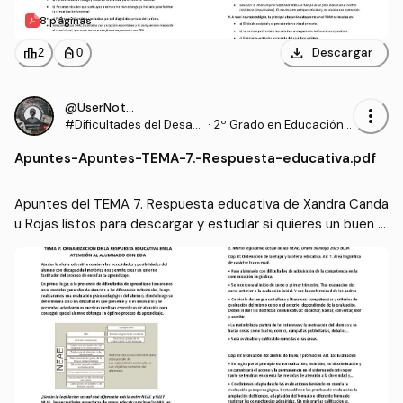
8 páginas
download
leaderboard
personal_bag
Descargar
2
0
@UserNotFound9_
more_vert
#Dificultades del Desarr
·
2º Grado en Educación P
ollo y del Aprendizaje
rimaria (US)
Apuntes
-
Apuntes-TEMA-7.-Respuesta-educativa.pdf
Apuntes del TEMA 7. Respuesta educativa de Xandra Canda
u Rojas listos para descargar y estudiar si quieres un buen s
obresaliente ;)