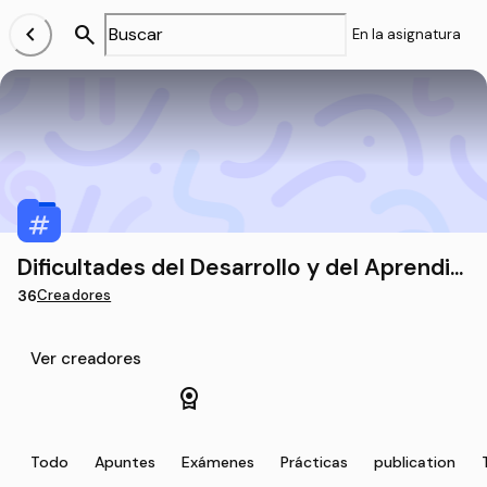
chevron_left
search
En la asignatura
Dificultades del Desarrollo y del Aprendiz
aje
36
Creadores
Ver creadores
license
Todo
Apuntes
Exámenes
Prácticas
publication