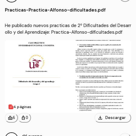
ollo y del Aprendizaje
nfantil (US)
Practicas
-
Practica-Alfonso-dificultades.pdf
He publicado nuevos practicas de 2º Dificultades del Desarr
ollo y del Aprendizaje: Practica-Alfonso-dificultades.pdf
4 páginas
download
leaderboard
personal_bag
Descargar
6
0