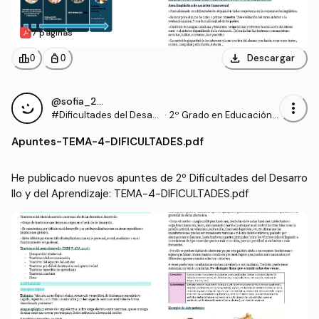
7 páginas
download
leaderboard
personal_bag
Descargar
0
0
@sofia_2006
more_vert
#Dificultades del Desarr
·
2º Grado en Educación P
ollo y del Aprendizaje
rimaria (US)
Apuntes
-
TEMA-4-DIFICULTADES.pdf
He publicado nuevos apuntes de 2º Dificultades del Desarro
llo y del Aprendizaje: TEMA-4-DIFICULTADES.pdf