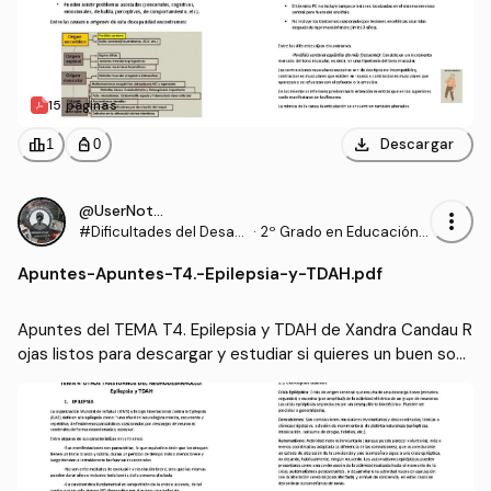
15 páginas
download
leaderboard
personal_bag
Descargar
1
0
@UserNotFound9_
more_vert
#Dificultades del Desarr
·
2º Grado en Educación P
ollo y del Aprendizaje
rimaria (US)
Apuntes
-
Apuntes-T4.-Epilepsia-y-TDAH.pdf
Apuntes del TEMA T4. Epilepsia y TDAH de Xandra Candau R
ojas listos para descargar y estudiar si quieres un buen sobr
esaliente ;)