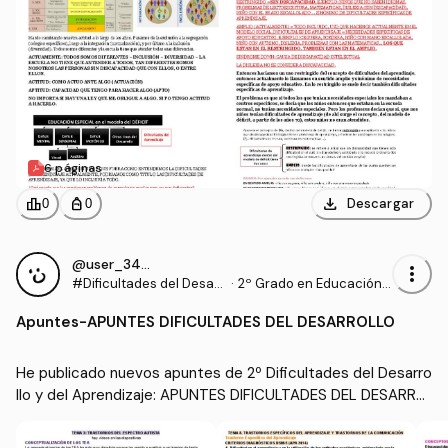
6 páginas
download
leaderboard
personal_bag
Descargar
0
0
@user_3453358
more_vert
#Dificultades del Desarr
·
2º Grado en Educación P
ollo y del Aprendizaje
rimaria (US)
Apuntes
-
APUNTES DIFICULTADES DEL DESARROLLO
He publicado nuevos apuntes de 2º Dificultades del Desarro
llo y del Aprendizaje: APUNTES DIFICULTADES DEL DESARRO
LLO