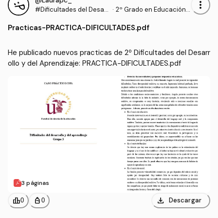
@Laurapc_
more_vert
#Dificultades del Desarr
·
2º Grado en Educación I
ollo y del Aprendizaje
nfantil (US)
Practicas
-
PRACTICA-DIFICULTADES.pdf
He publicado nuevos practicas de 2º Dificultades del Desarr
ollo y del Aprendizaje: PRACTICA-DIFICULTADES.pdf
3 páginas
download
leaderboard
personal_bag
Descargar
0
0