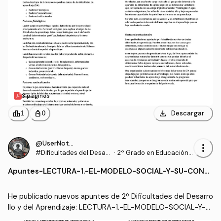
3 páginas
download
leaderboard
personal_bag
Descargar
1
0
@UserNotFound9_
more_vert
#Dificultades del Desarr
·
2º Grado en Educación P
ollo y del Aprendizaje
rimaria (US)
Apuntes
-
LECTURA-1.-EL-MODELO-SOCIAL-Y-SU-CONE
XION-CON-LOS-DERECHOS-HUMANOS.pdf
He publicado nuevos apuntes de 2º Dificultades del Desarro
llo y del Aprendizaje: LECTURA-1.-EL-MODELO-SOCIAL-Y-S
U-CONEXION-CON-LOS-DERECHOS-HUMANOS.pdf