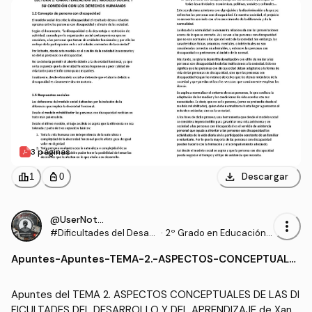
3 páginas
download
leaderboard
personal_bag
Descargar
1
0
@UserNotFound9_
more_vert
#Dificultades del Desarr
·
2º Grado en Educación P
ollo y del Aprendizaje
rimaria (US)
Apuntes
-
Apuntes-TEMA-2.-ASPECTOS-CONCEPTUALE
S-DE-LAS-DIFICULTADES-DEL-DESARROLLO-Y
-DEL-APRENDIZAJE.pdf
Apuntes del TEMA 2. ASPECTOS CONCEPTUALES DE LAS DI
FICULTADES DEL DESARROLLO Y DEL APRENDIZAJE de Xand