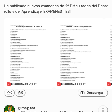
He publicado nuevos examenes de 2º Dificultades del Desar
rollo y del Aprendizaje: EXAMENES TEST
Examen2350.pdf
Examen2341.pdf
leaderboard
personal_bag
Descargar
0
0
@magiteacher
more_vert