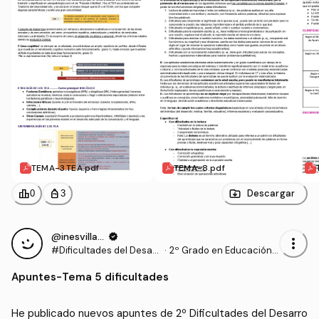
TEMA-3.TEA.pdf
TEMA-8.pdf
leaderboard
personal_bag
Descargar
0
3
@inesvillanueva_
verified
more_vert
#Dificultades del Desarr
·
2º Grado en Educación P
ollo y del Aprendizaje
rimaria (US)
Apuntes
-
Tema 5 dificultades
He publicado nuevos apuntes de 2º Dificultades del Desarro