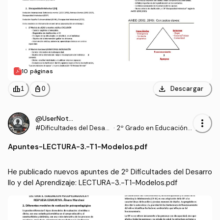
10 páginas
download
leaderboard
personal_bag
Descargar
1
0
@UserNotFound9_
more_vert
#Dificultades del Desarr
·
2º Grado en Educación P
ollo y del Aprendizaje
rimaria (US)
Apuntes
-
LECTURA-3.-T1-Modelos.pdf
He publicado nuevos apuntes de 2º Dificultades del Desarro
llo y del Aprendizaje: LECTURA-3.-T1-Modelos.pdf