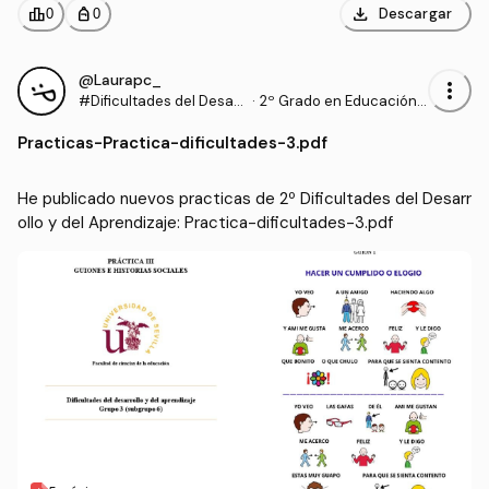
download
leaderboard
personal_bag
Descargar
0
0
@Laurapc_
more_vert
#Dificultades del Desarr
·
2º Grado en Educación I
ollo y del Aprendizaje
nfantil (US)
Practicas
-
Practica-dificultades-3.pdf
He publicado nuevos practicas de 2º Dificultades del Desarr
ollo y del Aprendizaje: Practica-dificultades-3.pdf