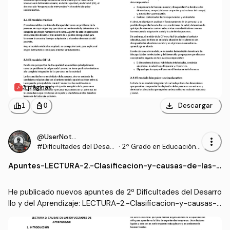
3 páginas
download
leaderboard
personal_bag
Descargar
1
0
@UserNotFound9_
more_vert
#Dificultades del Desarr
·
2º Grado en Educación P
ollo y del Aprendizaje
rimaria (US)
Apuntes
-
LECTURA-2.-Clasificacion-y-causas-de-las-D
A.pdf
He publicado nuevos apuntes de 2º Dificultades del Desarro
llo y del Aprendizaje: LECTURA-2.-Clasificacion-y-causas-d
e-las-DA.pdf