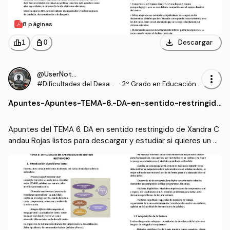
8 páginas
download
leaderboard
personal_bag
Descargar
1
0
@UserNotFound9_
more_vert
#Dificultades del Desarr
·
2º Grado en Educación P
ollo y del Aprendizaje
rimaria (US)
Apuntes
-
Apuntes-TEMA-6.-DA-en-sentido-restringid
o.pdf
Apuntes del TEMA 6. DA en sentido restringido de Xandra C
andau Rojas listos para descargar y estudiar si quieres un bu
en sobresaliente ;)