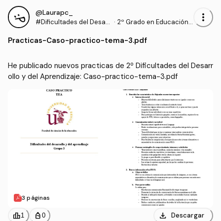
@Laurapc_
more_vert
#Dificultades del Desarr
·
2º Grado en Educación I
ollo y del Aprendizaje
nfantil (US)
Practicas
-
Caso-practico-tema-3.pdf
He publicado nuevos practicas de 2º Dificultades del Desarr
ollo y del Aprendizaje: Caso-practico-tema-3.pdf
3 páginas
download
leaderboard
personal_bag
Descargar
1
0