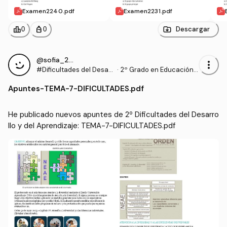
Examen2240.pdf
Examen2231.pdf
leaderboard
personal_bag
Descargar
0
0
@sofia_2006
more_vert
#Dificultades del Desarr
·
2º Grado en Educación P
ollo y del Aprendizaje
rimaria (US)
Apuntes
-
TEMA-7-DIFICULTADES.pdf
He publicado nuevos apuntes de 2º Dificultades del Desarro
llo y del Aprendizaje: TEMA-7-DIFICULTADES.pdf