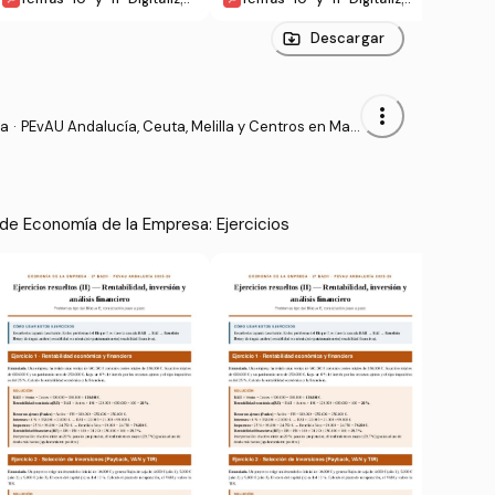
ion-e-innovacion-en-los
ion-e-innovacion-en-los
ad.p
-modelos-de-negocioge
-modelos-de-negocioge
Descargar
stion.pdf
stion.pdf
more_vert
sa
·
PEvAU Andalucía, Ceuta, Melilla y Centros en Mar
ruecos - Prueba de Acceso a la Universidad
de Economía de la Empresa: Ejercicios