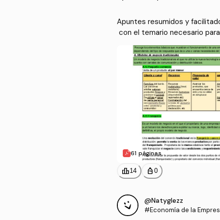
Apuntes resumidos y facilitado
 con el temario necesario par
 de la comunidad de Andalucía
61 páginas
leaderboard
personal_bag
14
0
@Natyglezz
#Economía de la Empre