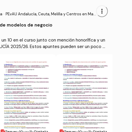
more_vert
sa
·
PEvAU Andalucía, Ceuta, Melilla y Centros en Mar
ruecos - Prueba de Acceso a la Universidad
 de modelos de negocio
n 10 en el curso junto con mención honorífica y un
LUCÍA 2025/26. Estos apuntes pueden ser un poco m
n bachillerato, pero también sirven para la uni especi
Temas-10-y-11-Digitalizac
Temas-10-y-11-Digitalizac
TEMA