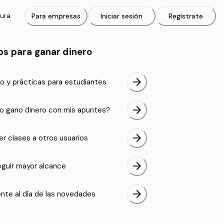
tura
Para empresas
Iniciar sesión
Regístrate
ps para ganar dinero
arrow_forward
o y prácticas para estudiantes
arrow_forward
 gano dinero con mis apuntes?
arrow_forward
er clases a otros usuarios
arrow_forward
guir mayor alcance
arrow_forward
nte al día de las novedades