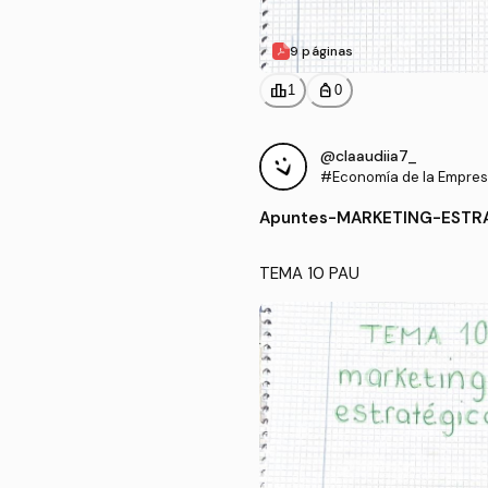
9 páginas
leaderboard
personal_bag
1
0
@claaudiia7_
#Economía de la Empre
Apuntes
-
MARKETING-ESTRA
TEMA 10 PAU