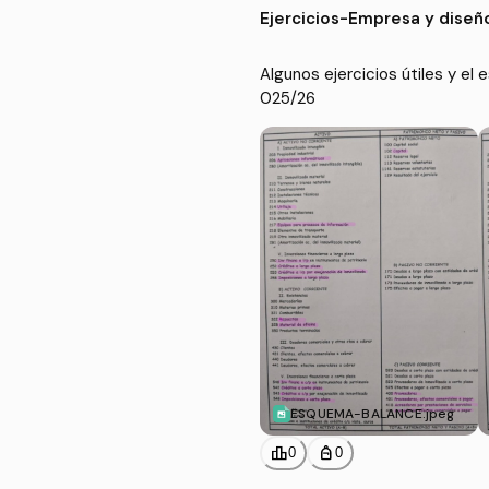
Ejercicios
-
Empresa y diseñ
Algunos ejercicios útiles y e
ESQUEMA-BALANCE.jpeg
leaderboard
personal_bag
0
0