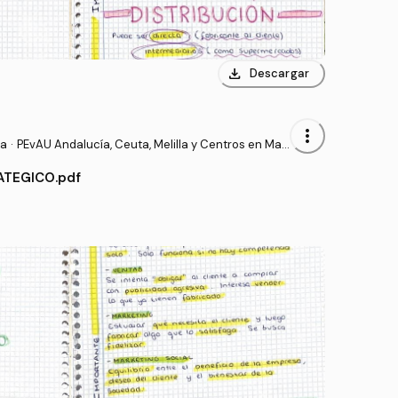
download
Descargar
more_vert
sa
·
PEvAU Andalucía, Ceuta, Melilla y Centros en Mar
ruecos - Prueba de Acceso a la Universidad
TEGICO.pdf