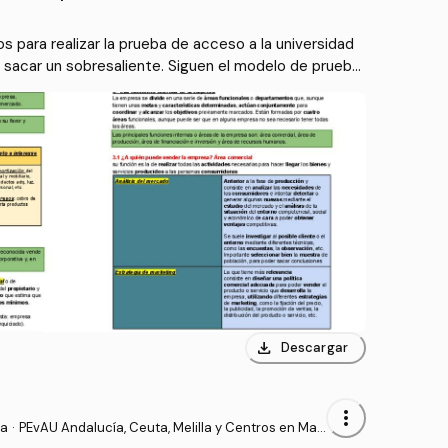
s para realizar la prueba de acceso a la universidad
a sacar un sobresaliente. Siguen el modelo de prueba
 en el 2026.
download
Descargar
more_vert
sa
·
PEvAU Andalucía, Ceuta, Melilla y Centros en Mar
ruecos - Prueba de Acceso a la Universidad