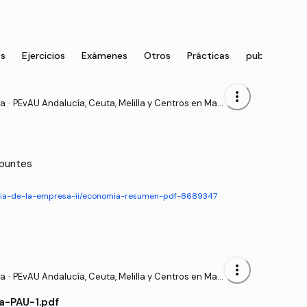
as
Ejercicios
Exámenes
Otros
Prácticas
publication
more_vert
sa
·
PEvAU Andalucía, Ceuta, Melilla y Centros en Mar
ruecos - Prueba de Acceso a la Universidad
apuntes
mia-de-la-empresa-ii/economia-resumen-pdf-8689347
more_vert
sa
·
PEvAU Andalucía, Ceuta, Melilla y Centros en Mar
ruecos - Prueba de Acceso a la Universidad
-PAU-1.pdf