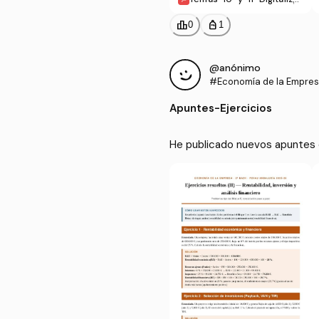
ion-e-innovacion-en-los
-modelos-de-negocioge
leaderboard
personal_bag
0
1
stion.pdf
@anónimo
#Economía de la Empre
Apuntes
-
Ejercicios
He publicado nuevos apuntes 