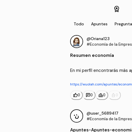
license
Todo
Apuntes
Pregunt
@Oriana123
#Economía de la Empre
Resumen economía
En mi perfil encontrarás más 
https://wuolah.com/apuntes/econo
thumb_up
chat
leaderboard
personal_bag
0
0
0
0
@user_5689417
#Economía de la Empre
Apuntes
-
Apuntes-economia