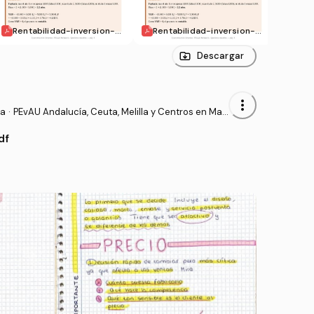
Rentabilidad-inversion-y
Rentabilidad-inversion-y
Ejerc
-analisis-Ejercicios.pdf
-analisis-Ejercicios.pdf
Descargar
more_vert
sa
·
PEvAU Andalucía, Ceuta, Melilla y Centros en Mar
ruecos - Prueba de Acceso a la Universidad
df