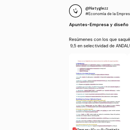
@Natyglezz
#Economía de la Empre
Apuntes
-
Empresa y diseño
Resúmenes con los que saqué u
 9,5 en selectividad de ANDA
ás profundos de lo que piden e
almente el tema
Temas-10-y-11-Digitalizac