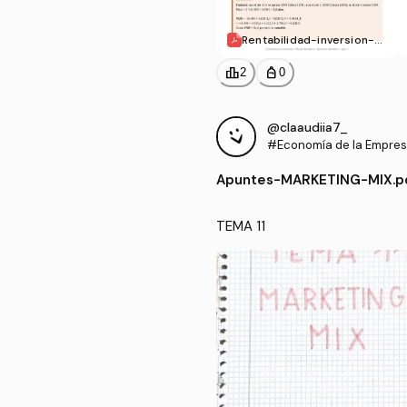
Rentabilidad-inversion-y
-analisis-Ejercicios.pdf
leaderboard
personal_bag
2
0
@claaudiia7_
#Economía de la Empre
Apuntes
-
MARKETING-MIX.p
TEMA 11 