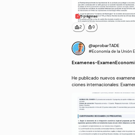
5 páginas
leaderboard
personal_bag
2
0
@aprobarTADE
#Economía de la Unión E
as instituciones interna
Examenes
-
ExamenEconomi
He publicado nuevos examenes 
ciones internacionales: Exa