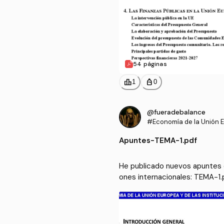
54 páginas
leaderboard
personal_bag
1
0
@fueradebalance
#Economía de la Unión E
as instituciones interna
Apuntes
-
TEMA-1.pdf
He publicado nuevos apuntes d
ones internacionales: TEMA-1.