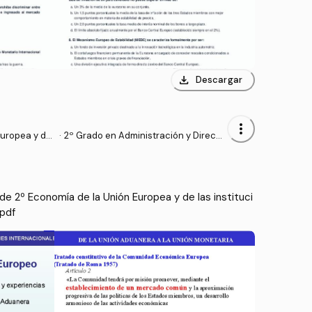
download
Descargar
more_vert
uropea y de l
·
2º Grado en Administración y Direcci
cionales
ón de Empresas (UV)
e 2º Economía de la Unión Europea y de las instituci
.pdf