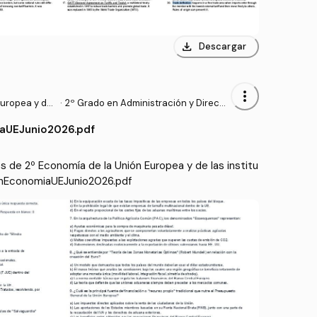
download
Descargar
more_vert
uropea y de l
·
2º Grado en Administración y Direcci
cionales
ón de Empresas (UV)
aUEJunio2026.pdf
de 2º Economía de la Unión Europea y de las institu
enEconomiaUEJunio2026.pdf