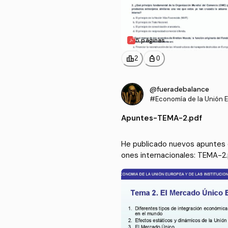
5 páginas
leaderboard
personal_bag
2
0
@fueradebalance
#Economía de la Unión E
as instituciones interna
Apuntes
-
TEMA-2.pdf
He publicado nuevos apuntes d
ones internacionales: TEMA-2