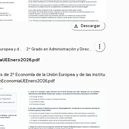
download
Descargar
more_vert
uropea y de l
·
2º Grado en Administración y Direcci
cionales
ón de Empresas (UV)
aUEEnero2026.pdf
de 2º Economía de la Unión Europea y de las institu
menEconomiaUEEnero2026.pdf