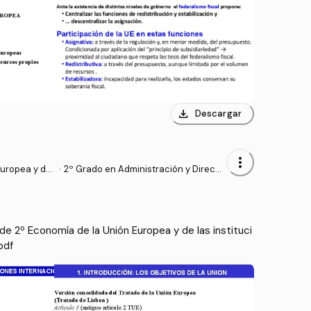
download
Descargar
more_vert
uropea y de l
·
2º Grado en Administración y Direcci
cionales
ón de Empresas (UV)
e 2º Economía de la Unión Europea y de las instituci
pdf