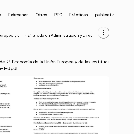
s
Exámenes
Otros
PEC
Prácticas
publication
Test
more_vert
uropea y de l
·
2º Grado en Administración y Direcci
cionales
ón de Empresas (UV)
e 2º Economía de la Unión Europea y de las instituci
a-1-6.pdf