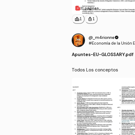
21 páginas
leaderboard
personal_bag
1
1
@_m4rionne
verified
#Economía de la Unión E
as instituciones interna
Apuntes
-
EU-GLOSSARY.pdf
Todos Los conceptos