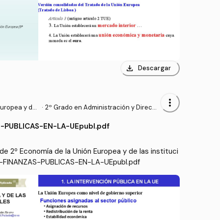
download
Descargar
more_vert
uropea y de l
·
2º Grado en Administración y Direcci
cionales
ón de Empresas (UV)
-PUBLICAS-EN-LA-UEpubl.pdf
e 2º Economía de la Unión Europea y de las instituci
-4-FINANZAS-PUBLICAS-EN-LA-UEpubl.pdf