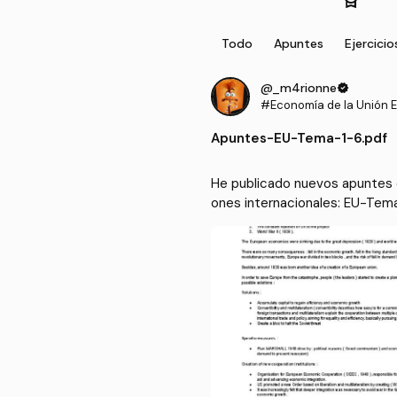
Todo
Apuntes
Ejercicio
@_m4rionne
verified
#Economía de la Unión E
as instituciones interna
Apuntes
-
EU-Tema-1-6.pdf
He publicado nuevos apuntes d
ones internacionales: EU-Tem