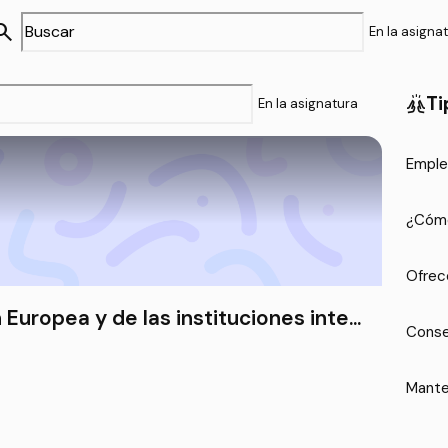
arch
En la asigna
Ti
cheer
En la asignatura
Emple
¿Cómo
Ofrec
Europea y de las instituciones inter
Conse
Mante