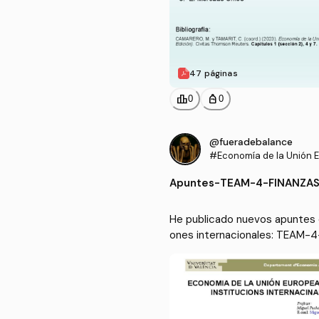
47 páginas
leaderboard
personal_bag
0
0
@fueradebalance
#Economía de la Unión E
as instituciones interna
Apuntes
-
TEAM-4-FINANZAS
He publicado nuevos apuntes d
ones internacionales: TEAM