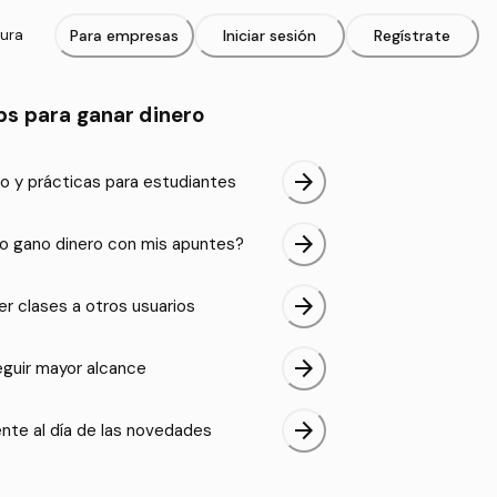
tura
Para empresas
Iniciar sesión
Regístrate
ps para ganar dinero
arrow_forward
o y prácticas para estudiantes
arrow_forward
 gano dinero con mis apuntes?
arrow_forward
er clases a otros usuarios
arrow_forward
guir mayor alcance
arrow_forward
nte al día de las novedades