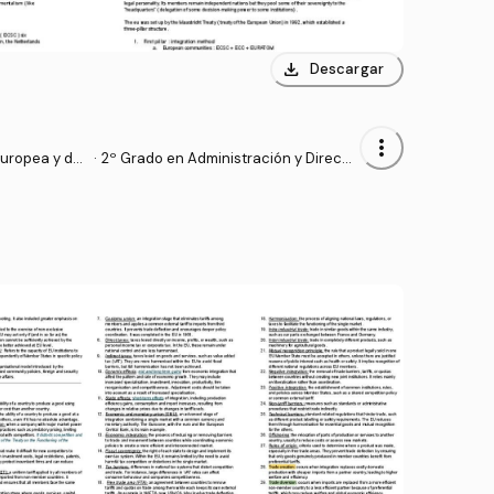
download
Descargar
more_vert
uropea y de l
·
2º Grado en Administración y Direcci
cionales
ón de Empresas (UV)