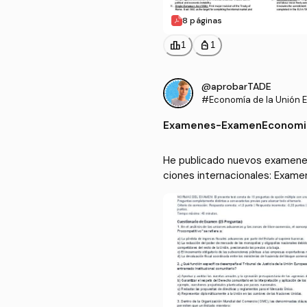
8 páginas
leaderboard
personal_bag
1
1
@aprobarTADE
#Economía de la Unión E
as instituciones interna
Examenes
-
ExamenEconomi
He publicado nuevos examenes 
ciones internacionales: Exam