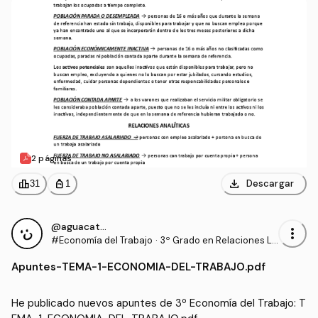
2 páginas
download
leaderboard
personal_bag
Descargar
31
1
@aguacate9898
more_vert
#Economía del Trabajo
·
3º Grado en Relaciones La
borales y Recursos Human
Apuntes
-
TEMA-1-ECONOMIA-DEL-TRABAJO.pdf
os (UCO)
He publicado nuevos apuntes de 3º Economía del Trabajo: T