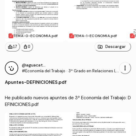
TEMA-0-ECONOMIA.pdf
TEMA-1-ECONOMIA.pdf
leaderboard
personal_bag
Descargar
17
0
@aguacate9898
more_vert
#Economía del Trabajo
·
3º Grado en Relaciones La
borales y Recursos Human
Apuntes
-
DEFINICIONES.pdf
os (UCO)
He publicado nuevos apuntes de 3º Economía del Trabajo: D
EFINICIONES.pdf