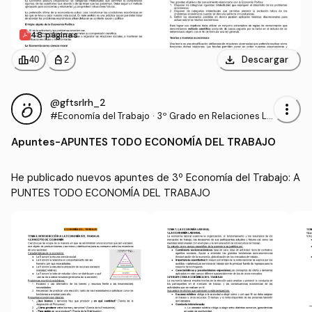
48 páginas
download
leaderboard
personal_bag
Descargar
40
2
@gftsrlrh_2
more_vert
#Economía del Trabajo
·
3º Grado en Relaciones La
borales y Recursos Human
Apuntes
-
APUNTES TODO ECONOMÍA DEL TRABAJO
os (UCO)
He publicado nuevos apuntes de 3º Economía del Trabajo: A
PUNTES TODO ECONOMÍA DEL TRABAJO