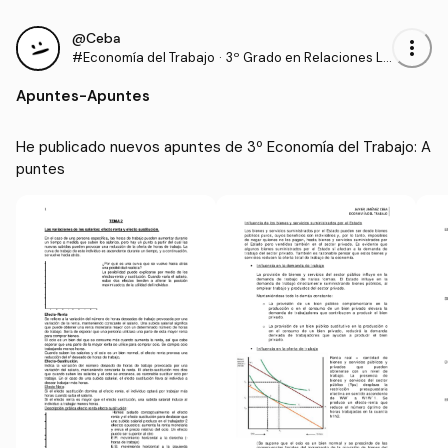
@Ceba
more_vert
#Economía del Trabajo
·
3º Grado en Relaciones La
borales y Recursos Human
Apuntes
-
Apuntes
os (UCO)
He publicado nuevos apuntes de 3º Economía del Trabajo: A
puntes