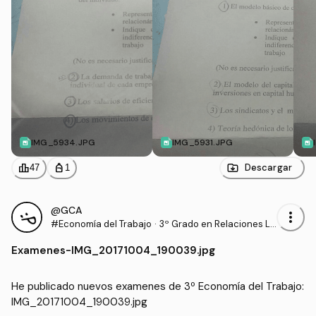
IMG_5934.JPG
IMG_5931.JPG
leaderboard
personal_bag
Descargar
47
1
@GCA
more_vert
#Economía del Trabajo
·
3º Grado en Relaciones La
borales y Recursos Human
Examenes
-
IMG_20171004_190039.jpg
os (UCO)
He publicado nuevos examenes de 3º Economía del Trabajo: 
IMG_20171004_190039.jpg