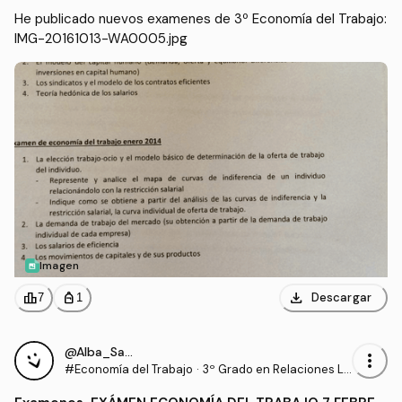
He publicado nuevos examenes de 3º Economía del Trabajo: 
IMG-20161013-WA0005.jpg
Imagen
download
leaderboard
personal_bag
Descargar
7
1
@Alba_Sanchez
more_vert
#Economía del Trabajo
·
3º Grado en Relaciones La
borales y Recursos Human