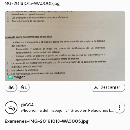
MG-20161013-WA0005.jpg
Imagen
download
leaderboard
personal_bag
Descargar
6
1
@GCA
more_vert
#Economía del Trabajo
·
3º Grado en Relaciones La
borales y Recursos Human
Examenes
-
IMG-20161013-WA0005.jpg
os (UCO)