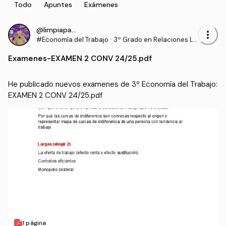
Todo
Apuntes
Exámenes
@limpiaparabrisa
more_vert
#Economía del Trabajo
·
3º Grado en Relaciones La
borales y Recursos Human
Examenes
-
EXAMEN 2 CONV 24/25.pdf
os (UCO)
He publicado nuevos examenes de 3º Economía del Trabajo: 
EXAMEN 2 CONV 24/25.pdf
1 página