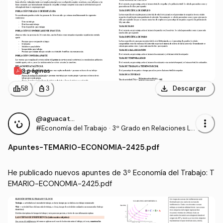
3 páginas
download
leaderboard
personal_bag
Descargar
58
3
@aguacate9898
more_vert
#Economía del Trabajo
·
3º Grado en Relaciones La
borales y Recursos Human
Apuntes
-
TEMARIO-ECONOMIA-2425.pdf
os (UCO)
He publicado nuevos apuntes de 3º Economía del Trabajo: T
EMARIO-ECONOMIA-2425.pdf