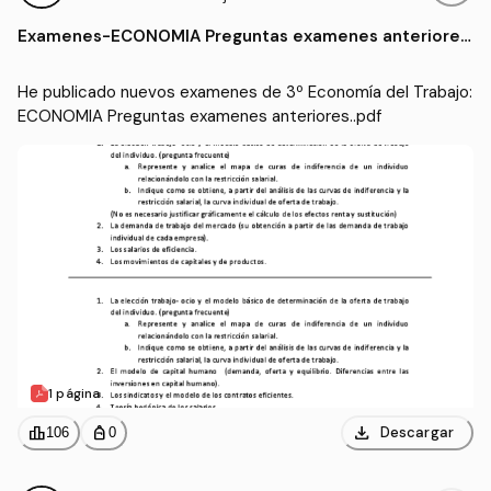
borales y Recursos Human
Examenes
-
ECONOMIA Preguntas examenes anteriore
os (UCO)
s..pdf
He publicado nuevos examenes de 3º Economía del Trabajo: 
ECONOMIA Preguntas examenes anteriores..pdf
1 página
download
leaderboard
personal_bag
Descargar
106
0