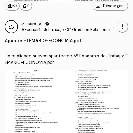
download
leaderboard
personal_bag
Descargar
69
0
@Laura_Vallejo_
verified
more_vert
#Economía del Trabajo
·
3º Grado en Relaciones La
borales y Recursos Human
Apuntes
-
TEMARIO-ECONOMIA.pdf
os (UCO)
He publicado nuevos apuntes de 3º Economía del Trabajo: T
EMARIO-ECONOMIA.pdf