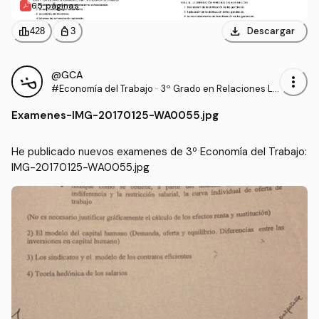
65 páginas
download
leaderboard
personal_bag
Descargar
428
3
@GCA
more_vert
#Economía del Trabajo
·
3º Grado en Relaciones La
borales y Recursos Human
Examenes
-
IMG-20170125-WA0055.jpg
os (UCO)
He publicado nuevos examenes de 3º Economía del Trabajo: 
IMG-20170125-WA0055.jpg