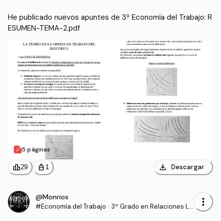
He publicado nuevos apuntes de 3º Economía del Trabajo: R
ESUMEN-TEMA-2.pdf
5 páginas
download
leaderboard
personal_bag
Descargar
29
1
@Monrios
more_vert
#Economía del Trabajo
·
3º Grado en Relaciones La
borales y Recursos Human