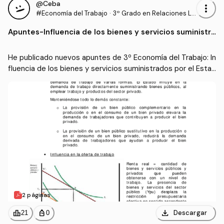
@Ceba
more_vert
#Economía del Trabajo
·
3º Grado en Relaciones La
borales y Recursos Human
Apuntes
-
Influencia de los bienes y servicios suministra
os (UCO)
dos por el Estado.pdf
He publicado nuevos apuntes de 3º Economía del Trabajo: In
fluencia de los bienes y servicios suministrados por el Estad
o.pdf
2 páginas
download
leaderboard
personal_bag
Descargar
21
0