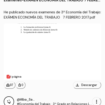
Examenes
-
EXÁMEN ECONOMÍA DEL TRABAJO 7 FEBRER
os (UCO)
O 2017.pdf
He publicado nuevos examenes de 3º Economía del Trabajo: 
EXÁMEN ECONOMÍA DEL TRABAJO   7 FEBRERO 2017.pdf
1 página
download
leaderboard
personal_bag
Descargar
97
0
@Alba_Sanchez
more_vert
#Economía del Trabajo
·
3º Grado en Relaciones La