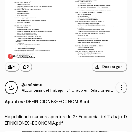
66 páginas
download
leaderboard
personal_bag
Descargar
39
2
@anónimo
more_vert
#Economía del Trabajo
·
3º Grado en Relaciones La
borales y Recursos Human
Apuntes
-
DEFINICIONES-ECONOMIA.pdf
os (UCO)
He publicado nuevos apuntes de 3º Economía del Trabajo: D
EFINICIONES-ECONOMIA.pdf