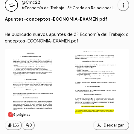
@Cmc22
more_vert
#Economía del Trabajo
·
3º Grado en Relaciones La
borales y Recursos Human
Apuntes
-
conceptos-ECONOMIA-EXAMEN.pdf
os (UCO)
He publicado nuevos apuntes de 3º Economía del Trabajo: c
onceptos-ECONOMIA-EXAMEN.pdf
9 páginas
download
leaderboard
personal_bag
Descargar
166
0