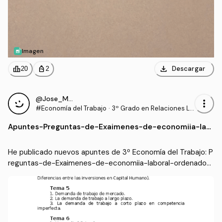
Imagen
download
leaderboard
personal_bag
Descargar
20
2
@Jose_Maria_Marquez_Gabella
more_vert
#Economía del Trabajo
·
3º Grado en Relaciones La
borales y Recursos Human
Apuntes
-
Preguntas-de-Exaimenes-de-economiia-lab
os (UCO)
oral-ordenado-por-temas-1.docx
He publicado nuevos apuntes de 3º Economía del Trabajo: P
reguntas-de-Exaimenes-de-economiia-laboral-ordenado-
por-temas-1.docx