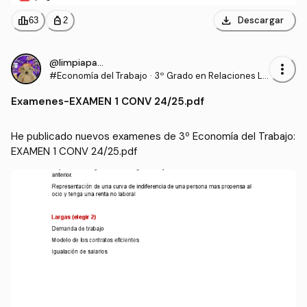
download
leaderboard
personal_bag
Descargar
63
2
@limpiaparabrisa
more_vert
#Economía del Trabajo
·
3º Grado en Relaciones La
borales y Recursos Human
Examenes
-
EXAMEN 1 CONV 24/25.pdf
os (UCO)
He publicado nuevos examenes de 3º Economía del Trabajo: 
EXAMEN 1 CONV 24/25.pdf