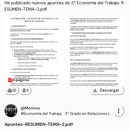
He publicado nuevos apuntes de 3º Economía del Trabajo: R
ESUMEN-TEMA-3.pdf
5 páginas
download
leaderboard
personal_bag
Descargar
16
0
@Monrios
more_vert
#Economía del Trabajo
·
3º Grado en Relaciones La
borales y Recursos Human
Apuntes
-
RESUMEN-TEMA-2.pdf
os (UCO)