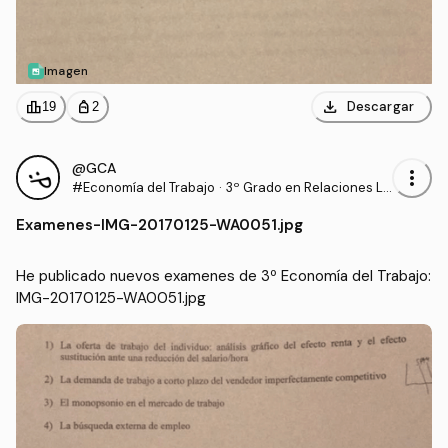
Imagen
download
leaderboard
personal_bag
Descargar
19
2
@GCA
more_vert
#Economía del Trabajo
·
3º Grado en Relaciones La
borales y Recursos Human
Examenes
-
IMG-20170125-WA0051.jpg
os (UCO)
He publicado nuevos examenes de 3º Economía del Trabajo: 
IMG-20170125-WA0051.jpg