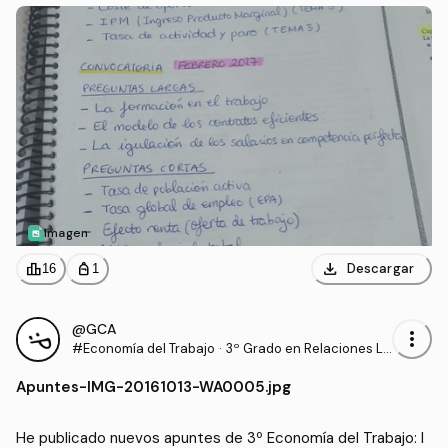
Imagen
download
leaderboard
personal_bag
Descargar
16
1
@GCA
more_vert
#Economía del Trabajo
·
3º Grado en Relaciones La
borales y Recursos Human
Apuntes
-
IMG-20161013-WA0005.jpg
os (UCO)
He publicado nuevos apuntes de 3º Economía del Trabajo: I