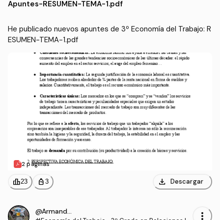
Apuntes
-
RESUMEN-TEMA-1.pdf
os (UCO)
He publicado nuevos apuntes de 3º Economía del Trabajo: R
ESUMEN-TEMA-1.pdf
2 páginas
download
leaderboard
personal_bag
Descargar
23
3
@ArmandoJaleo
more_vert