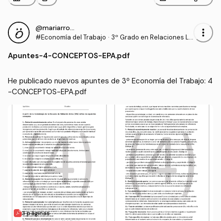
@mariarromero
more_vert
#Economía del Trabajo
·
3º Grado en Relaciones La
borales y Recursos Human
Apuntes
-
4-CONCEPTOS-EPA.pdf
os (UCO)
He publicado nuevos apuntes de 3º Economía del Trabajo: 4
-CONCEPTOS-EPA.pdf
3 páginas