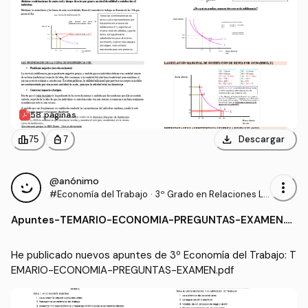
58 páginas
download
leaderboard
personal_bag
Descargar
75
7
@anónimo
more_vert
#Economía del Trabajo
·
3º Grado en Relaciones La
borales y Recursos Human
Apuntes
-
TEMARIO-ECONOMIA-PREGUNTAS-EXAMEN.p
os (UCO)
df
He publicado nuevos apuntes de 3º Economía del Trabajo: T
EMARIO-ECONOMIA-PREGUNTAS-EXAMEN.pdf