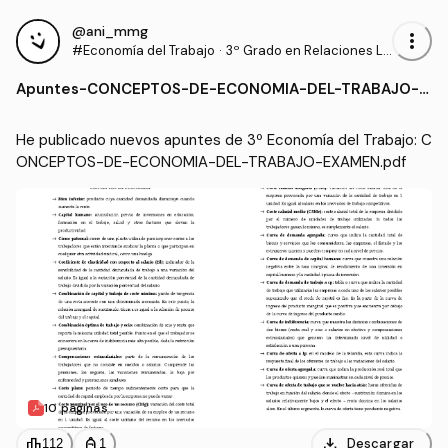
@ani_mmg
more_vert
#Economía del Trabajo
·
3º Grado en Relaciones La
borales y Recursos Human
Apuntes
-
CONCEPTOS-DE-ECONOMIA-DEL-TRABAJO-E
os (UCO)
XAMEN.pdf
He publicado nuevos apuntes de 3º Economía del Trabajo: C
ONCEPTOS-DE-ECONOMIA-DEL-TRABAJO-EXAMEN.pdf
10 páginas
download
leaderboard
personal_bag
Descargar
112
1