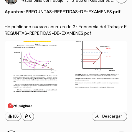
#Economía del Trabajo
·
3º Grado en Relaciones La
borales y Recursos Human
Apuntes
-
PREGUNTAS-REPETIDAS-DE-EXAMENES.pdf
os (UCO)
He publicado nuevos apuntes de 3º Economía del Trabajo: P
REGUNTAS-REPETIDAS-DE-EXAMENES.pdf
26 páginas
download
leaderboard
personal_bag
Descargar
106
6