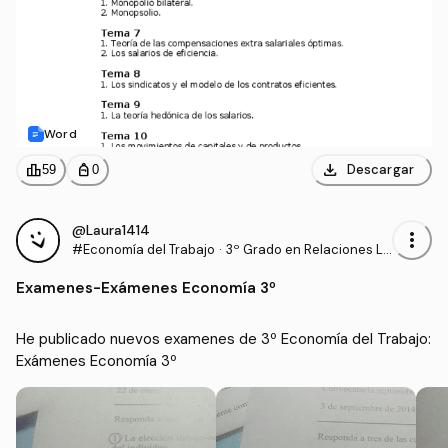
Word
download
leaderboard
personal_bag
Descargar
59
0
@Laura1414
more_vert
#Economía del Trabajo
·
3º Grado en Relaciones La
borales y Recursos Human
Examenes
-
Exámenes Economía 3º
os (UCO)
He publicado nuevos examenes de 3º Economía del Trabajo: 
Exámenes Economía 3º 