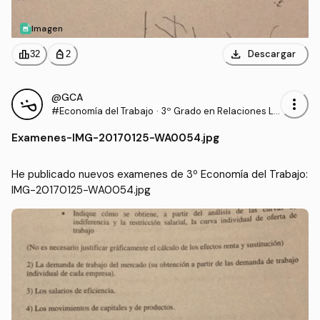
Imagen
download
leaderboard
personal_bag
Descargar
32
2
@GCA
more_vert
#Economía del Trabajo
·
3º Grado en Relaciones La
borales y Recursos Human
Examenes
-
IMG-20170125-WA0054.jpg
os (UCO)
He publicado nuevos examenes de 3º Economía del Trabajo: 
IMG-20170125-WA0054.jpg