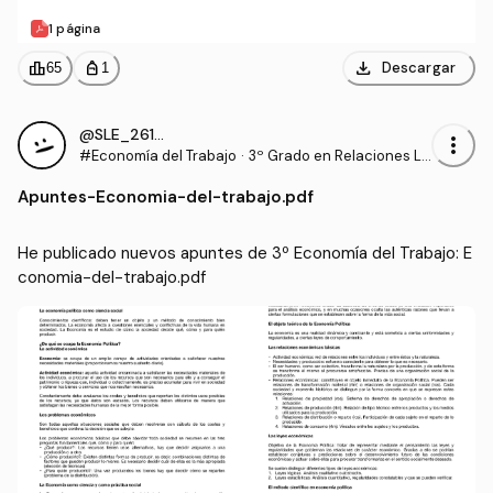
1 página
download
leaderboard
personal_bag
Descargar
65
1
@SLE_26112022
more_vert
#Economía del Trabajo
·
3º Grado en Relaciones La
borales y Recursos Human
Apuntes
-
Economia-del-trabajo.pdf
os (UCO)
He publicado nuevos apuntes de 3º Economía del Trabajo: E
conomia-del-trabajo.pdf