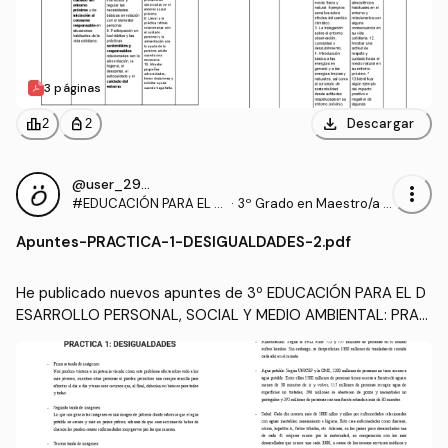
3 páginas
download
leaderboard
personal_bag
Descargar
2
2
@user_2935509
more_vert
#EDUCACIÓN PARA EL D
·
3º Grado en Maestro/a d
ESARROLLO PERSONAL,
e Educación Infantil (UA)
Apuntes
-
PRACTICA-1-DESIGUALDADES-2.pdf
SOCIAL Y MEDIO AMBIEN
TAL
He publicado nuevos apuntes de 3º EDUCACIÓN PARA EL D
ESARROLLO PERSONAL, SOCIAL Y MEDIO AMBIENTAL: PRAC
TICA-1-DESIGUALDADES-2.pdf