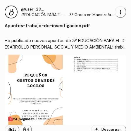
@user_2935509
more_vert
#EDUCACIÓN PARA EL D
·
3º Grado en Maestro/a d
ESARROLLO PERSONAL,
e Educación Infantil (UA)
Apuntes
-
trabajo-de-investigacion.pdf
SOCIAL Y MEDIO AMBIEN
TAL
He publicado nuevos apuntes de 3º EDUCACIÓN PARA EL D
ESARROLLO PERSONAL, SOCIAL Y MEDIO AMBIENTAL: trabaj
o-de-investigacion.pdf
24 páginas
download
leaderboard
personal_bag
Descargar
13
4