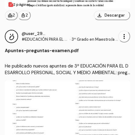
2 páginas
download
leaderboard
personal_bag
Descargar
2
2
@user_2935509
more_vert
#EDUCACIÓN PARA EL D
·
3º Grado en Maestro/a d
ESARROLLO PERSONAL,
e Educación Infantil (UA)
Apuntes
-
preguntas-examen.pdf
SOCIAL Y MEDIO AMBIEN
TAL
He publicado nuevos apuntes de 3º EDUCACIÓN PARA EL D
ESARROLLO PERSONAL, SOCIAL Y MEDIO AMBIENTAL: pregu
ntas-examen.pdf