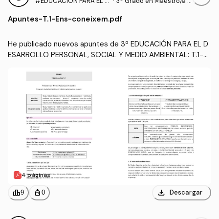
#EDUCACIÓN PARA EL D
·
3º Grado en Maestro/a d
ESARROLLO PERSONAL,
e Educación Infantil (UA)
Apuntes
-
T.1-Ens-coneixem.pdf
SOCIAL Y MEDIO AMBIEN
TAL
He publicado nuevos apuntes de 3º EDUCACIÓN PARA EL D
ESARROLLO PERSONAL, SOCIAL Y MEDIO AMBIENTAL: T.1-En
s-coneixem.pdf
4 páginas
download
leaderboard
personal_bag
Descargar
9
0