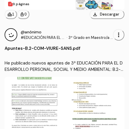
9 páginas
download
leaderboard
personal_bag
Descargar
1
0
@anónimo
more_vert
#EDUCACIÓN PARA EL D
·
3º Grado en Maestro/a d
ESARROLLO PERSONAL,
e Educación Infantil (UA)
Apuntes
-
B.2-COM-VIURE-SANS.pdf
SOCIAL Y MEDIO AMBIEN
TAL
He publicado nuevos apuntes de 3º EDUCACIÓN PARA EL D
ESARROLLO PERSONAL, SOCIAL Y MEDIO AMBIENTAL: B.2-C
OM-VIURE-SANS.pdf