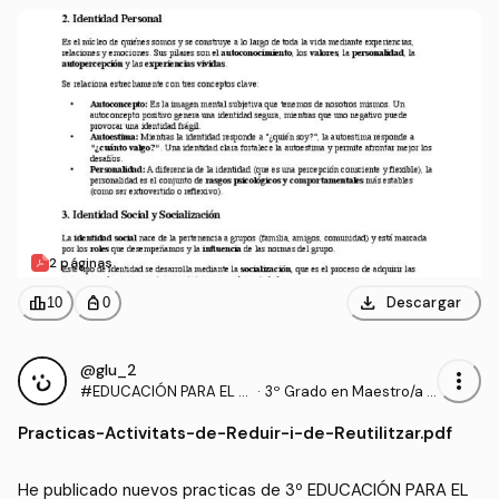
-0.pdf
2 páginas
download
leaderboard
personal_bag
Descargar
10
0
@glu_2
more_vert
#EDUCACIÓN PARA EL D
·
3º Grado en Maestro/a d
ESARROLLO PERSONAL,
e Educación Infantil (UA)
Practicas
-
Activitats-de-Reduir-i-de-Reutilitzar.pdf
SOCIAL Y MEDIO AMBIEN
TAL
He publicado nuevos practicas de 3º EDUCACIÓN PARA EL