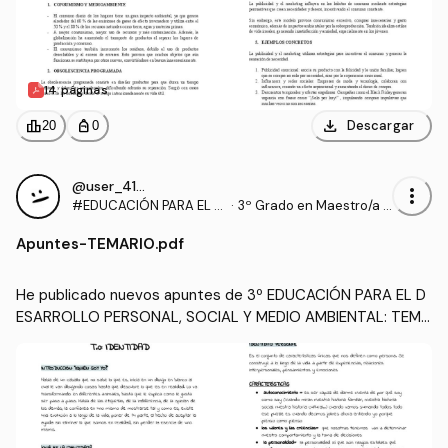
14 páginas
download
leaderboard
personal_bag
Descargar
20
0
@user_4179555
more_vert
#EDUCACIÓN PARA EL D
·
3º Grado en Maestro/a d
ESARROLLO PERSONAL,
e Educación Infantil (UA)
Apuntes
-
TEMARIO.pdf
SOCIAL Y MEDIO AMBIEN
TAL
He publicado nuevos apuntes de 3º EDUCACIÓN PARA EL D
ESARROLLO PERSONAL, SOCIAL Y MEDIO AMBIENTAL: TEMA
RIO.pdf