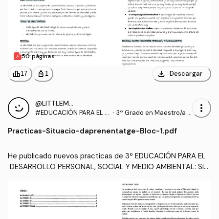
50 páginas
download
leaderboard
personal_bag
Descargar
17
1
@LITTLEMERY
more_vert
#EDUCACIÓN PARA EL D
·
3º Grado en Maestro/a d
ESARROLLO PERSONAL,
e Educación Infantil (UA)
Practicas
-
Situacio-daprenentatge-Bloc-1.pdf
SOCIAL Y MEDIO AMBIEN
TAL
He publicado nuevos practicas de 3º EDUCACIÓN PARA EL
 DESARROLLO PERSONAL, SOCIAL Y MEDIO AMBIENTAL: Situ
acio-daprenentatge-Bloc-1.pdf