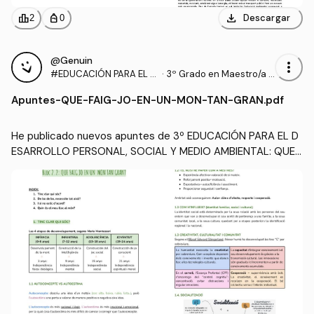
download
leaderboard
personal_bag
Descargar
2
0
@Genuin
more_vert
#EDUCACIÓN PARA EL D
·
3º Grado en Maestro/a d
ESARROLLO PERSONAL,
e Educación Infantil (UA)
Apuntes
-
QUE-FAIG-JO-EN-UN-MON-TAN-GRAN.pdf
SOCIAL Y MEDIO AMBIEN
TAL
He publicado nuevos apuntes de 3º EDUCACIÓN PARA EL D
ESARROLLO PERSONAL, SOCIAL Y MEDIO AMBIENTAL: QUE-
FAIG-JO-EN-UN-MON-TAN-GRAN.pdf