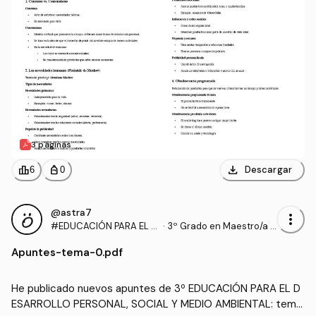
3 páginas
download
leaderboard
personal_bag
Descargar
6
0
@astra7
more_vert
#EDUCACIÓN PARA EL D
·
3º Grado en Maestro/a d
ESARROLLO PERSONAL,
e Educación Infantil (UA)
Apuntes
-
tema-0.pdf
SOCIAL Y MEDIO AMBIEN
TAL
He publicado nuevos apuntes de 3º EDUCACIÓN PARA EL D
ESARROLLO PERSONAL, SOCIAL Y MEDIO AMBIENTAL: tema