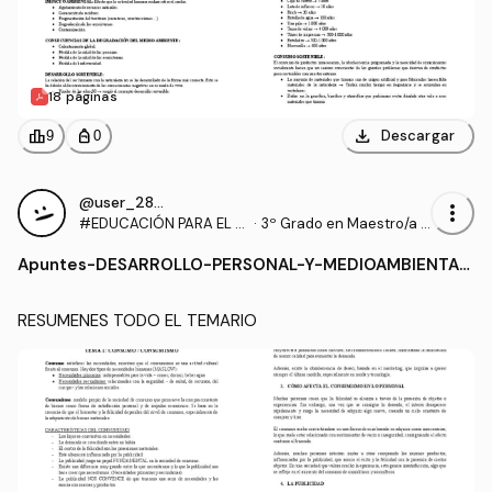
18 páginas
download
leaderboard
personal_bag
Descargar
9
0
@user_2883071
more_vert
#EDUCACIÓN PARA EL D
·
3º Grado en Maestro/a d
ESARROLLO PERSONAL,
e Educación Infantil (UA)
Apuntes
-
DESARROLLO-PERSONAL-Y-MEDIOAMBIENTAL.
SOCIAL Y MEDIO AMBIEN
pdf
TAL
RESUMENES TODO EL TEMARIO