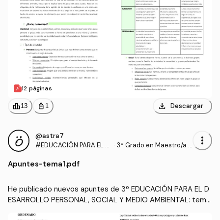
12 páginas
download
leaderboard
personal_bag
Descargar
13
1
@astra7
more_vert
#EDUCACIÓN PARA EL D
·
3º Grado en Maestro/a d
ESARROLLO PERSONAL,
e Educación Infantil (UA)
Apuntes
-
tema1.pdf
SOCIAL Y MEDIO AMBIEN
TAL
He publicado nuevos apuntes de 3º EDUCACIÓN PARA EL D
ESARROLLO PERSONAL, SOCIAL Y MEDIO AMBIENTAL: tema
1.pdf