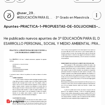
@user_2935509
more_vert
#EDUCACIÓN PARA EL D
·
3º Grado en Maestro/a d
ESARROLLO PERSONAL,
e Educación Infantil (UA)
Apuntes
-
PRACTICA-1-PROPUESTAS-DE-SOLUCIONES-A
SOCIAL Y MEDIO AMBIEN
-LOS-PROBLEMAS-AMBIENTALES.pdf
TAL
He publicado nuevos apuntes de 3º EDUCACIÓN PARA EL D
ESARROLLO PERSONAL, SOCIAL Y MEDIO AMBIENTAL: PRAC
TICA-1-PROPUESTAS-DE-SOLUCIONES-A-LOS-PROBLEMA
S-AMBIENTALES.pdf
4 páginas