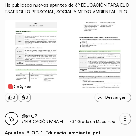
He publicado nuevos apuntes de 3º EDUCACIÓN PARA EL D
ESARROLLO PERSONAL, SOCIAL Y MEDIO AMBIENTAL: BLOC
-2-Educacio-per-a-la-salut.pdf
9 páginas
download
leaderboard
personal_bag
Descargar
8
0
@glu_2
more_vert
#EDUCACIÓN PARA EL D
·
3º Grado en Maestro/a d
ESARROLLO PERSONAL,
e Educación Infantil (UA)
Apuntes
-
BLOC-1-Educacio-ambiental.pdf
SOCIAL Y MEDIO AMBIEN