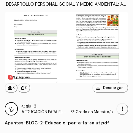
 DESARROLLO PERSONAL, SOCIAL Y MEDIO AMBIENTAL: Act
ivitats-de-Reduir-i-de-Reutilitzar.pdf
3 páginas
download
leaderboard
personal_bag
Descargar
8
0
@glu_2
more_vert
#EDUCACIÓN PARA EL D
·
3º Grado en Maestro/a d
ESARROLLO PERSONAL,
e Educación Infantil (UA)
Apuntes
-
BLOC-2-Educacio-per-a-la-salut.pdf
SOCIAL Y MEDIO AMBIEN
TAL