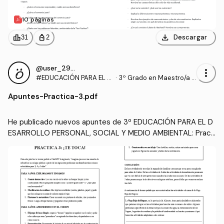
10 páginas
download
leaderboard
personal_bag
Descargar
31
2
@user_2935509
more_vert
#EDUCACIÓN PARA EL D
·
3º Grado en Maestro/a d
ESARROLLO PERSONAL,
e Educación Infantil (UA)
Apuntes
-
Practica-3.pdf
SOCIAL Y MEDIO AMBIEN
TAL
He publicado nuevos apuntes de 3º EDUCACIÓN PARA EL D
ESARROLLO PERSONAL, SOCIAL Y MEDIO AMBIENTAL: Practi
ca-3.pdf