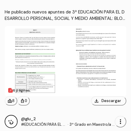
TAL
He publicado nuevos apuntes de 3º EDUCACIÓN PARA EL D
ESARROLLO PERSONAL, SOCIAL Y MEDIO AMBIENTAL: BLOC
-1-Educacio-ambiental.pdf
6 páginas
download
leaderboard
personal_bag
Descargar
8
0
@glu_2
more_vert
#EDUCACIÓN PARA EL D
·
3º Grado en Maestro/a d
ESARROLLO PERSONAL,
e Educación Infantil (UA)