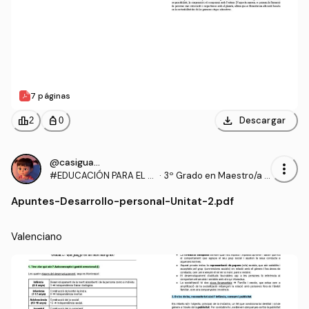
7 páginas
download
leaderboard
personal_bag
Descargar
2
0
@casiguapa
more_vert
#EDUCACIÓN PARA EL D
·
3º Grado en Maestro/a d
ESARROLLO PERSONAL,
e Educación Infantil (UA)
Apuntes
-
Desarrollo-personal-Unitat-2.pdf
SOCIAL Y MEDIO AMBIEN
TAL
Valenciano