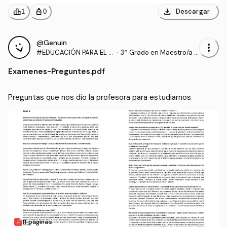
download
leaderboard
personal_bag
Descargar
1
0
@Genuin
more_vert
#EDUCACIÓN PARA EL D
·
3º Grado en Maestro/a d
ESARROLLO PERSONAL,
e Educación Infantil (UA)
Examenes
-
Preguntes.pdf
SOCIAL Y MEDIO AMBIEN
TAL
Preguntas que nos dio la profesora para estudiarnos
11 páginas