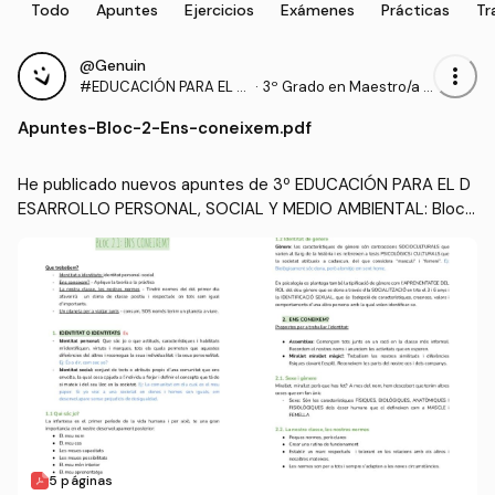
Todo
Apuntes
Ejercicios
Exámenes
Prácticas
Tr
@Genuin
more_vert
#EDUCACIÓN PARA EL D
·
3º Grado en Maestro/a d
ESARROLLO PERSONAL,
e Educación Infantil (UA)
Apuntes
-
Bloc-2-Ens-coneixem.pdf
SOCIAL Y MEDIO AMBIEN
TAL
He publicado nuevos apuntes de 3º EDUCACIÓN PARA EL D
ESARROLLO PERSONAL, SOCIAL Y MEDIO AMBIENTAL: Bloc-
2-Ens-coneixem.pdf
5 páginas