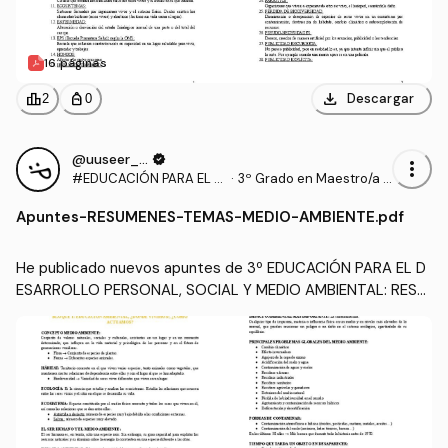
16 páginas
download
leaderboard
personal_bag
Descargar
2
0
@uuseer_2005
verified
more_vert
#EDUCACIÓN PARA EL D
·
3º Grado en Maestro/a d
ESARROLLO PERSONAL,
e Educación Infantil (UA)
Apuntes
-
RESUMENES-TEMAS-MEDIO-AMBIENTE.pdf
SOCIAL Y MEDIO AMBIEN
TAL
He publicado nuevos apuntes de 3º EDUCACIÓN PARA EL D
ESARROLLO PERSONAL, SOCIAL Y MEDIO AMBIENTAL: RESU
MENES-TEMAS-MEDIO-AMBIENTE.pdf