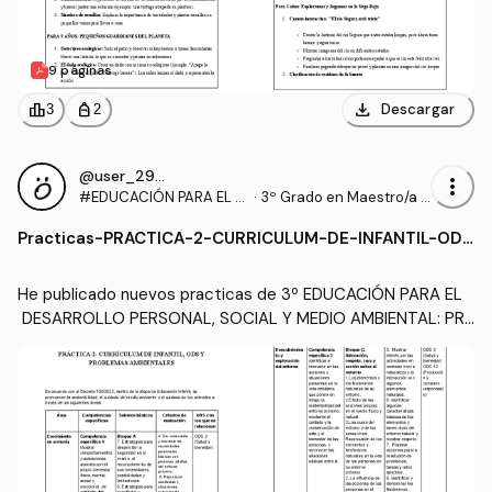
9 páginas
download
leaderboard
personal_bag
Descargar
3
2
@user_2935509
more_vert
#EDUCACIÓN PARA EL D
·
3º Grado en Maestro/a d
ESARROLLO PERSONAL,
e Educación Infantil (UA)
Practicas
-
PRACTICA-2-CURRICULUM-DE-INFANTIL-ODS
SOCIAL Y MEDIO AMBIEN
-Y-PROBLEMAS-AMBIENTALES.pdf
TAL
He publicado nuevos practicas de 3º EDUCACIÓN PARA EL
 DESARROLLO PERSONAL, SOCIAL Y MEDIO AMBIENTAL: PRA
CTICA-2-CURRICULUM-DE-INFANTIL-ODS-Y-PROBLEMAS-
AMBIENTALES.pdf