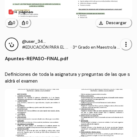
14 páginas
download
leaderboard
personal_bag
Descargar
0
0
@user_3461758
more_vert
#EDUCACIÓN PARA EL D
·
3º Grado en Maestro/a d
ESARROLLO PERSONAL,
e Educación Infantil (UA)
Apuntes
-
REPASO-FINAL.pdf
SOCIAL Y MEDIO AMBIEN
TAL
Definiciones de toda la asignatura y preguntas de las que s
aldrá el examen