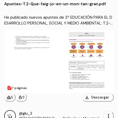
Apuntes
-
T.2-Que-faig-jo-en-un-mon-tan-gran.pdf
SOCIAL Y MEDIO AMBIEN
TAL
He publicado nuevos apuntes de 3º EDUCACIÓN PARA EL D
ESARROLLO PERSONAL, SOCIAL Y MEDIO AMBIENTAL: T.2-Q
ue-faig-jo-en-un-mon-tan-gran.pdf
7 páginas
download
leaderboard
personal_bag
Descargar
5
0
@glu_2
more_vert