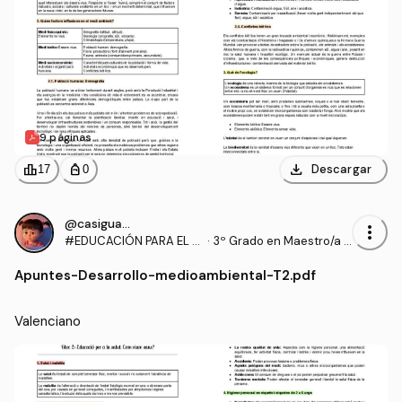
9 páginas
download
leaderboard
personal_bag
Descargar
17
0
@casiguapa
more_vert
#EDUCACIÓN PARA EL D
·
3º Grado en Maestro/a d
ESARROLLO PERSONAL,
e Educación Infantil (UA)
Apuntes
-
Desarrollo-medioambiental-T2.pdf
SOCIAL Y MEDIO AMBIEN
TAL
Valenciano