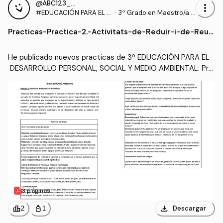
@ABC123_Apuntes
more_vert
#EDUCACIÓN PARA EL D
·
3º Grado en Maestro/a d
ESARROLLO PERSONAL,
e Educación Infantil (UA)
Practicas
-
Practica-2.-Activitats-de-Reduir-i-de-Reuti
SOCIAL Y MEDIO AMBIEN
litzar.pdf
TAL
He publicado nuevos practicas de 3º EDUCACIÓN PARA EL
 DESARROLLO PERSONAL, SOCIAL Y MEDIO AMBIENTAL: Pra
ctica-2.-Activitats-de-Reduir-i-de-Reutilitzar.pdf
3 páginas
download
leaderboard
personal_bag
Descargar
2
1