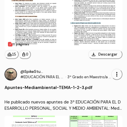
11 páginas
download
leaderboard
personal_bag
Descargar
15
0
@SpikeStudy
more_vert
#EDUCACIÓN PARA EL D
·
3º Grado en Maestro/a d
ESARROLLO PERSONAL,
e Educación Infantil (UA)
Apuntes
-
Mediambiental-TEMA-1-2-3.pdf
SOCIAL Y MEDIO AMBIEN
TAL
He publicado nuevos apuntes de 3º EDUCACIÓN PARA EL D
ESARROLLO PERSONAL, SOCIAL Y MEDIO AMBIENTAL: Media
mbiental-TEMA-1-2-3.pdf