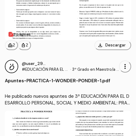
3 páginas
download
leaderboard
personal_bag
Descargar
2
2
@user_2935509
more_vert
#EDUCACIÓN PARA EL D
·
3º Grado en Maestro/a d
ESARROLLO PERSONAL,
e Educación Infantil (UA)
Apuntes
-
PRACTICA-1-WONDER-PONDER-1.pdf
SOCIAL Y MEDIO AMBIEN
TAL
He publicado nuevos apuntes de 3º EDUCACIÓN PARA EL D
ESARROLLO PERSONAL, SOCIAL Y MEDIO AMBIENTAL: PRAC
TICA-1-WONDER-PONDER-1.pdf