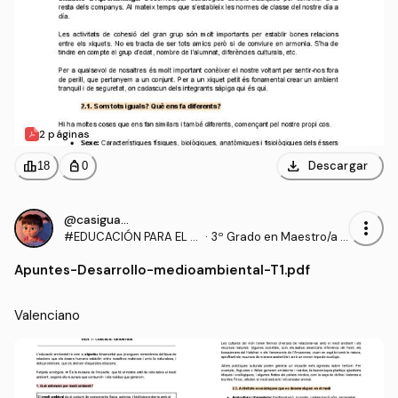
2 páginas
download
leaderboard
personal_bag
Descargar
18
0
@casiguapa
more_vert
#EDUCACIÓN PARA EL D
·
3º Grado en Maestro/a d
ESARROLLO PERSONAL,
e Educación Infantil (UA)
Apuntes
-
Desarrollo-medioambiental-T1.pdf
SOCIAL Y MEDIO AMBIEN
TAL
Valenciano