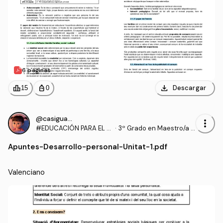
6 páginas
download
leaderboard
personal_bag
Descargar
15
0
@casiguapa
more_vert
#EDUCACIÓN PARA EL D
·
3º Grado en Maestro/a d
ESARROLLO PERSONAL,
e Educación Infantil (UA)
Apuntes
-
Desarrollo-personal-Unitat-1.pdf
SOCIAL Y MEDIO AMBIEN
TAL
Valenciano