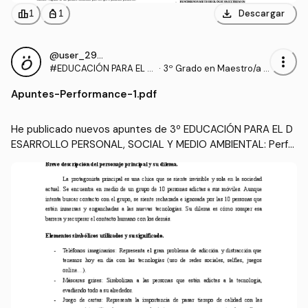
download
leaderboard
personal_bag
Descargar
1
1
@user_2935509
more_vert
#EDUCACIÓN PARA EL D
·
3º Grado en Maestro/a d
ESARROLLO PERSONAL,
e Educación Infantil (UA)
Apuntes
-
Performance-1.pdf
SOCIAL Y MEDIO AMBIEN
TAL
He publicado nuevos apuntes de 3º EDUCACIÓN PARA EL D
ESARROLLO PERSONAL, SOCIAL Y MEDIO AMBIENTAL: Perfo
rmance-1.pdf