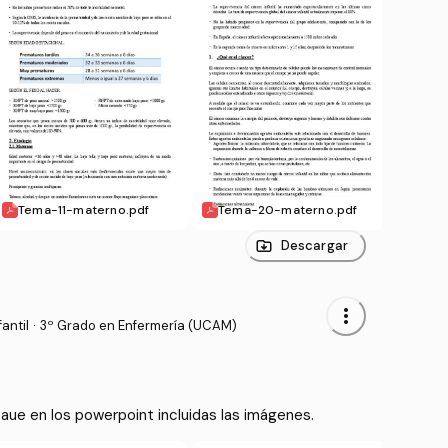
Tema-11-materno.pdf
Tema-20-materno.pdf
Tema
Descargar
more_vert
antil
·
3º Grado en Enfermería (UCAM)
Aparece la misma infromaicon aue en los powerpoint incluidas las imágenes. 