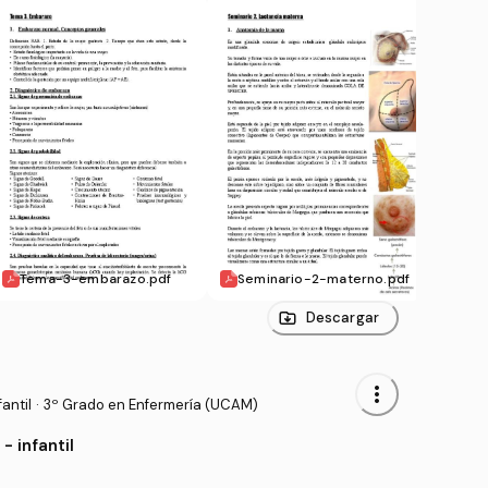
Tema-3-embarazo.pdf
Seminario-2-materno.pdf
Tema
Descargar
more_vert
antil
·
3º Grado en Enfermería (UCAM)
- infantil