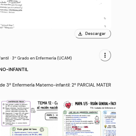
download
Descargar
more_vert
antil
·
3º Grado en Enfermería (UCAM)
NO-INFANTIL
de 3º Enfermería Materno-infantil: 2º PARCIAL MATER