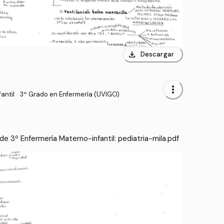
download
Descargar
more_vert
antil
·
3º Grado en Enfermería (UVIGO)
e 3º Enfermería Materno-infantil: pediatria-mila.pdf