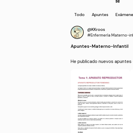
Todo
Apuntes
Exámene
@KKroos
#Enfermería Materno-inf
Apuntes
-
Materno-Infantil
He publicado nuevos apuntes d