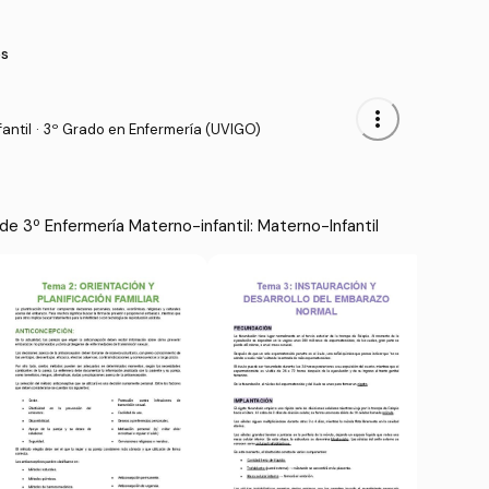
s
more_vert
antil
·
3º Grado en Enfermería (UVIGO)
e 3º Enfermería Materno-infantil: Materno-Infantil