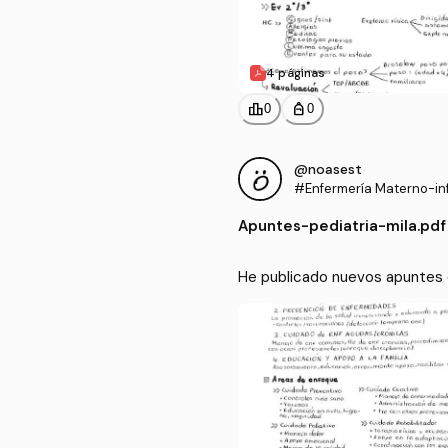
4 páginas
leaderboard
personal_bag
0
0
@noasest
#Enfermería Materno-inf
Apuntes
-
pediatria-mila.pdf
He publicado nuevos apuntes d