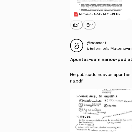
Tema-1-APARATO-REPRO
DUCTOR-FEMENINO-Y-MA
SCULINO.pdf
leaderboard
personal_bag
1
0
@noasest
#Enfermería Materno-inf
Apuntes
-
seminarios-pediat
He publicado nuevos apuntes d
ria.pdf