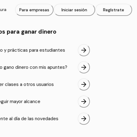
tura
Para empresas
Iniciar sesión
Regístrate
ps para ganar dinero
arrow_forward
o y prácticas para estudiantes
arrow_forward
 gano dinero con mis apuntes?
arrow_forward
er clases a otros usuarios
arrow_forward
guir mayor alcance
arrow_forward
nte al día de las novedades