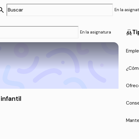
arch
En la asigna
Ti
cheer
En la asignatura
Emple
¿Cómo
Ofrec
nfantil
Conse
Mante