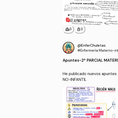
21 páginas
leaderboard
personal_bag
0
0
@EnferChuletas
#Enfermería Materno-inf
Apuntes
-
2º PARCIAL MATER
He publicado nuevos apuntes 
NO-INFANTIL