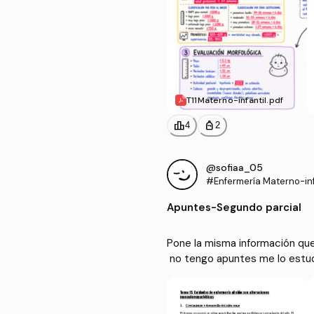
T11Materno-infantil.pdf
leaderboard
personal_bag
4
2
@sofiaa_05
#Enfermería Materno-inf
Apuntes
-
Segundo parcial
Pone la misma información que
 no tengo apuntes me lo estud