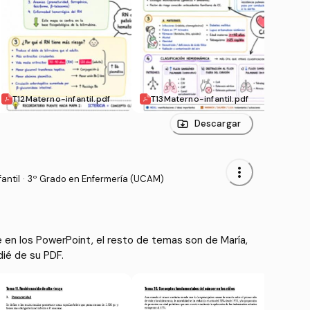
T12Materno-infantil.pdf
T13Materno-infantil.pdf
T14M
Descargar
more_vert
antil
·
3º Grado en Enfermería (UCAM)
 en los PowerPoint, el resto de temas son de María,
ié de su PDF.