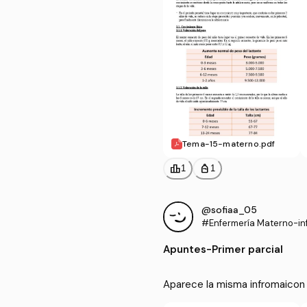
Tema-15-materno.pdf
leaderboard
personal_bag
1
1
@sofiaa_05
#Enfermería Materno-inf
Apuntes
-
Primer parcial