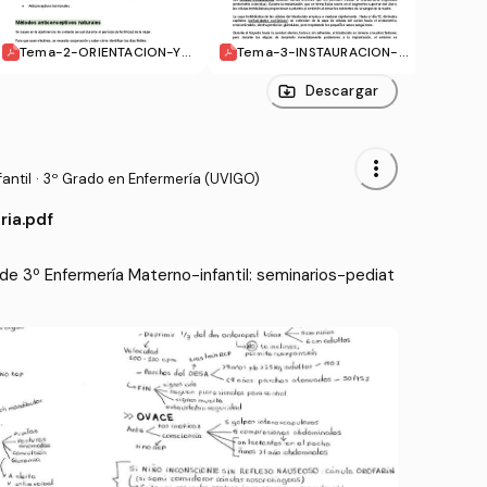
Tema-2-ORIENTACION-Y-
Tema-3-INSTAURACION-Y
Tem
PLANIFICACION-FAMILIAR.
-DESARROLLO-DEL-EMBA
E-EM
pdf
RAZO-NORMAL.pdf
Descargar
more_vert
antil
·
3º Grado en Enfermería (UVIGO)
ria.pdf
e 3º Enfermería Materno-infantil: seminarios-pediat