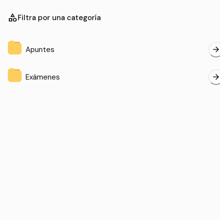
category
Filtra por una categoría
arrow_forwar
Apuntes
arrow_forwar
Exámenes