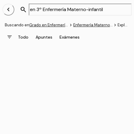
chevron_left
search
navigate_next
navigate_next
Buscando en
Grado en Enfermería (UDC)
Enfermería Materno-infantil
Explorar
filter_list
Todo
Apuntes
Exámenes