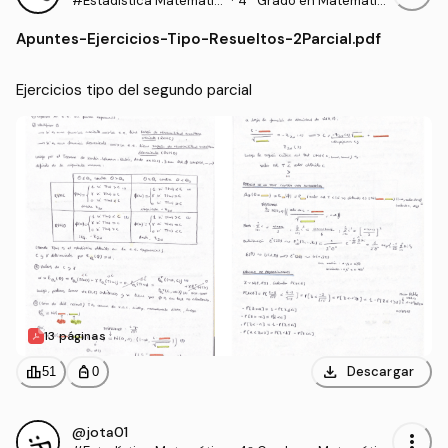
#Estadística Matemátic
·
4º Grado en Matemátic
a
as (UEX)
Apuntes
-
Ejercicios-Tipo-Resueltos-2Parcial.pdf
Ejercicios tipo del segundo parcial
13 páginas
download
leaderboard
personal_bag
Descargar
51
0
@jota01
more_vert