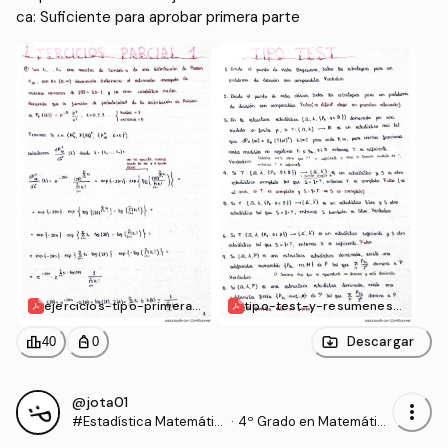
ca: Suficiente para aprobar primera parte
ejercicios-tipo-primera-
tipo-test-y-resumenes.
parte.pdf
pdf
leaderboard
personal_bag
Descargar
40
0
@jota01
more_vert
#Estadística Matemátic
·
4º Grado en Matemátic
a
as (UEX)