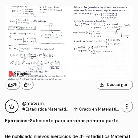
9 páginas
download
leaderboard
personal_bag
Descargar
28
0
@matesmates
more_vert
#Estadística Matemátic
·
4º Grado en Matemátic
a
as (UEX)
Ejercicios
-
Suficiente para aprobar primera parte
He publicado nuevos ejercicios de 4º Estadística Matemáti