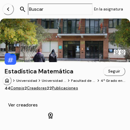
chevron_left
search
En la asignatura
Estadística Matemática
Seguir
home
chevron_forward
chevron_forward
chevron_forward
chevron_forward
Universidad
Universidad d
Facultad de C
4º Grado en
e Extremadur
iencias
Matemáticas
44
Compis
2
Creadores
22
Publicaciones
a
(UEX)
Ver creadores
license