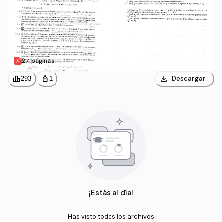
27 páginas
download
leaderboard
personal_bag
Descargar
293
1
¡Estás al día!
Has visto todos los archivos