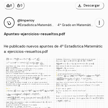
download
leaderboard
personal_bag
Descargar
8
0
@Imperioy
more_vert
#Estadística Matemátic
·
4º Grado en Matemátic
a
as (UEX)
Apuntes
-
ejercicios-resueltos.pdf
He publicado nuevos apuntes de 4º Estadística Matemátic
a: ejercicios-resueltos.pdf