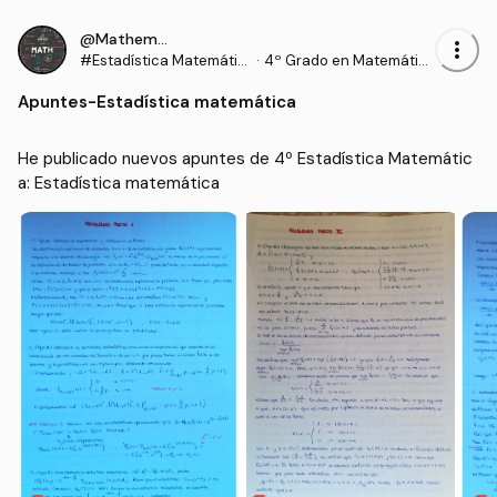
@Mathematician
more_vert
#Estadística Matemátic
·
4º Grado en Matemátic
a
as (UEX)
Apuntes
-
Estadística matemática
He publicado nuevos apuntes de 4º Estadística Matemátic
a: Estadística matemática