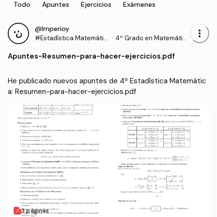
Todo
Apuntes
Ejercicios
Exámenes
@Imperioy
more_vert
#Estadística Matemátic
·
4º Grado en Matemátic
a
as (UEX)
Apuntes
-
Resumen-para-hacer-ejercicios.pdf
He publicado nuevos apuntes de 4º Estadística Matemátic
a: Resumen-para-hacer-ejercicios.pdf
3 páginas