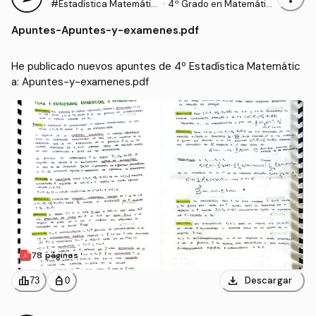
#Estadística Matemátic
·
4º Grado en Matemátic
a
as (UEX)
Apuntes
-
Apuntes-y-examenes.pdf
He publicado nuevos apuntes de 4º Estadística Matemátic
a: Apuntes-y-examenes.pdf
78 páginas
download
leaderboard
personal_bag
Descargar
73
0