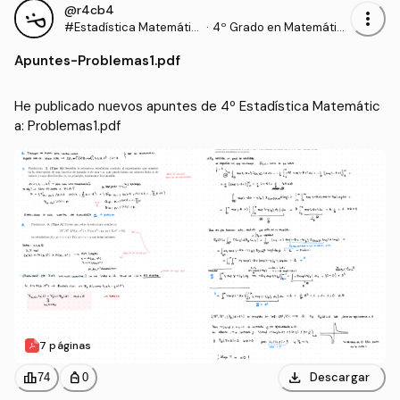
@r4cb4
more_vert
#Estadística Matemátic
·
4º Grado en Matemátic
a
as (UEX)
Apuntes
-
Problemas1.pdf
He publicado nuevos apuntes de 4º Estadística Matemátic
a: Problemas1.pdf
7 páginas
download
leaderboard
personal_bag
Descargar
74
0