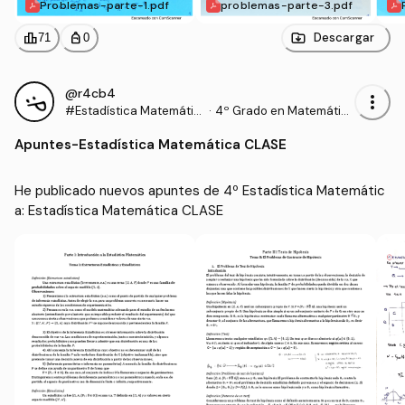
Problemas-parte-1.pdf
problemas-parte-3.pdf
leaderboard
personal_bag
Descargar
71
0
@r4cb4
more_vert
#Estadística Matemátic
·
4º Grado en Matemátic
a
as (UEX)
Apuntes
-
Estadística Matemática CLASE
He publicado nuevos apuntes de 4º Estadística Matemátic
a: Estadística Matemática CLASE