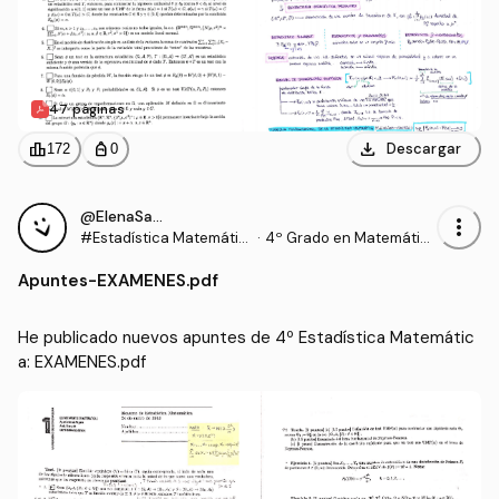
47 páginas
download
leaderboard
personal_bag
Descargar
172
0
@ElenaSanchez
more_vert
#Estadística Matemátic
·
4º Grado en Matemátic
a
as (UEX)
Apuntes
-
EXAMENES.pdf
He publicado nuevos apuntes de 4º Estadística Matemátic
a: EXAMENES.pdf