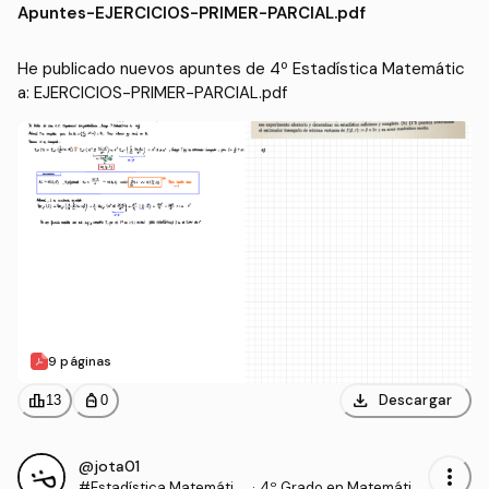
Apuntes
-
EJERCICIOS-PRIMER-PARCIAL.pdf
He publicado nuevos apuntes de 4º Estadística Matemátic
a: EJERCICIOS-PRIMER-PARCIAL.pdf
9 páginas
download
leaderboard
personal_bag
Descargar
13
0
@jota01
more_vert
#Estadística Matemátic
·
4º Grado en Matemátic