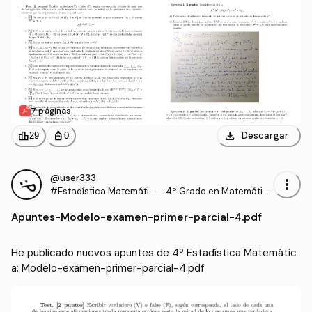
7 páginas
download
leaderboard
personal_bag
Descargar
29
0
@user333
more_vert
#Estadística Matemátic
·
4º Grado en Matemátic
a
as (UEX)
Apuntes
-
Modelo-examen-primer-parcial-4.pdf
He publicado nuevos apuntes de 4º Estadística Matemátic
a: Modelo-examen-primer-parcial-4.pdf