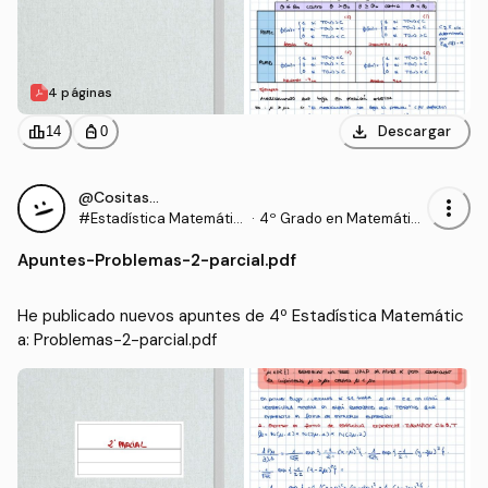
4 páginas
download
leaderboard
personal_bag
Descargar
14
0
@Cositas__
more_vert
#Estadística Matemátic
·
4º Grado en Matemátic
a
as (UEX)
Apuntes
-
Problemas-2-parcial.pdf
He publicado nuevos apuntes de 4º Estadística Matemátic
a: Problemas-2-parcial.pdf