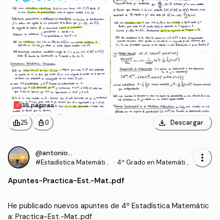
38 páginas
download
leaderboard
personal_bag
Descargar
25
0
@antonioohr_
more_vert
#Estadística Matemátic
·
4º Grado en Matemátic
a
as (UEX)
Apuntes
-
Practica-Est.-Mat..pdf
He publicado nuevos apuntes de 4º Estadística Matemátic
a: Practica-Est.-Mat..pdf