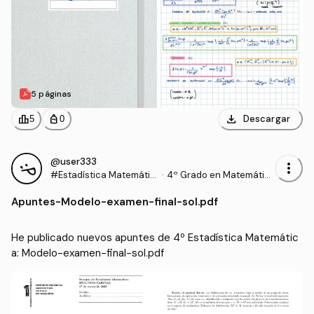
5 páginas
download
leaderboard
personal_bag
Descargar
5
0
@user333
more_vert
#Estadística Matemátic
·
4º Grado en Matemátic
a
as (UEX)
Apuntes
-
Modelo-examen-final-sol.pdf
He publicado nuevos apuntes de 4º Estadística Matemátic
a: Modelo-examen-final-sol.pdf