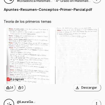
#Estadística Matemátic
·
4º Grado en Matemátic
a
as (UEX)
Apuntes
-
Resumen-Conceptos-Primer-Parcial.pdf
Teoria de los primeros temas 
6 páginas
download
leaderboard
personal_bag
Descargar
14
0
@LauraGarcia29
more_vert