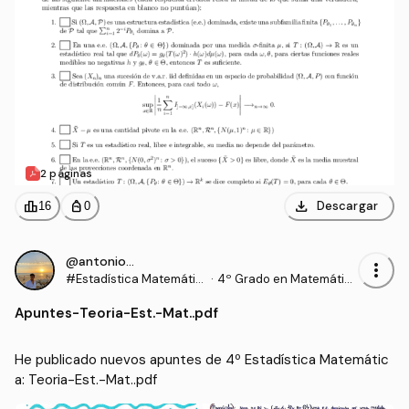
2 páginas
download
leaderboard
personal_bag
Descargar
16
0
@antonioohr_
more_vert
#Estadística Matemátic
·
4º Grado en Matemátic
a
as (UEX)
Apuntes
-
Teoria-Est.-Mat..pdf
He publicado nuevos apuntes de 4º Estadística Matemátic
a: Teoria-Est.-Mat..pdf