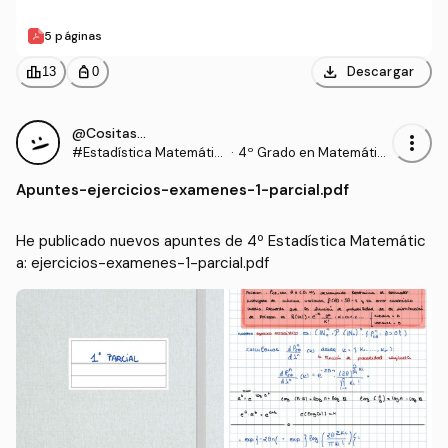
5 páginas
download
leaderboard
personal_bag
Descargar
13
0
@Cositas__
more_vert
#Estadística Matemátic
·
4º Grado en Matemátic
a
as (UEX)
Apuntes
-
ejercicios-examenes-1-parcial.pdf
He publicado nuevos apuntes de 4º Estadística Matemátic
a: ejercicios-examenes-1-parcial.pdf