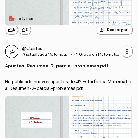
41 páginas
download
leaderboard
personal_bag
Descargar
5
0
@Cositas__
more_vert
#Estadística Matemátic
·
4º Grado en Matemátic
a
as (UEX)
Apuntes
-
Resumen-2-parcial-problemas.pdf
He publicado nuevos apuntes de 4º Estadística Matemátic
a: Resumen-2-parcial-problemas.pdf