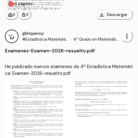
13 páginas
download
leaderboard
personal_bag
Descargar
5
0
@Imperioy
more_vert
#Estadística Matemátic
·
4º Grado en Matemátic
a
as (UEX)
Examenes
-
Examen-2026-resuelto.pdf
He publicado nuevos examenes de 4º Estadística Matemáti
ca: Examen-2026-resuelto.pdf