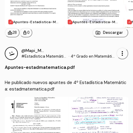
Apuntes-Estadistica-Mat
Apuntes-Estadistica-Mat
ematica-P1.pdf
ematica-P2.pdf
leaderboard
personal_bag
Descargar
28
0
@Mapi_Moscatel
more_vert
#Estadística Matemátic
·
4º Grado en Matemátic
a
as (UEX)
Apuntes
-
estadmatematica.pdf
He publicado nuevos apuntes de 4º Estadística Matemátic
a: estadmatematica.pdf