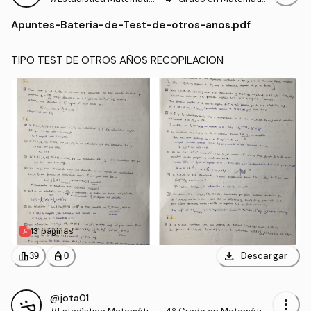
a
as (UEX)
Apuntes
-
Bateria-de-Test-de-otros-anos.pdf
TIPO TEST DE OTROS AÑOS RECOPILACION
13 páginas
download
leaderboard
personal_bag
Descargar
39
0
@jota01
more_vert