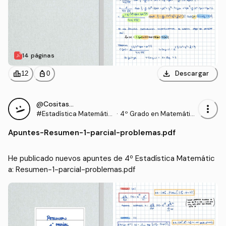
14 páginas
download
leaderboard
personal_bag
Descargar
12
0
@Cositas__
more_vert
#Estadística Matemátic
·
4º Grado en Matemátic
a
as (UEX)
Apuntes
-
Resumen-1-parcial-problemas.pdf
He publicado nuevos apuntes de 4º Estadística Matemátic
a: Resumen-1-parcial-problemas.pdf