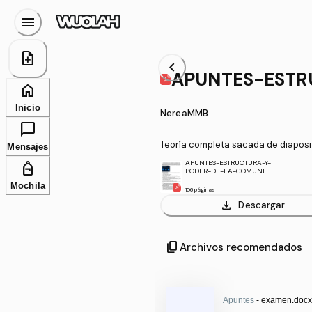
menu
note_add
chevron_left
APUNTES-ESTR
home
Inicio
NereaMMB
chat_bubble
Teoría completa sacada de diaposi
Mensajes
APUNTES-ESTRUCTURA-Y-
personal_bag
PODER-DE-LA-COMUNIC
ACION.pdf
Mochila
106 páginas
download
Descargar
content_copy
Archivos recomendados
Apuntes
- examen.docx