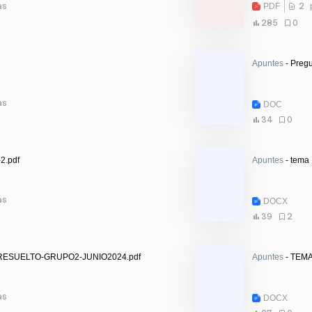
as
PDF
2 
285
0
Apuntes
- Preg
as
DOC
34
0
-2.pdf
Apuntes
- tema 
as
DOCX
39
2
RESUELTO-GRUPO2-JUNIO2024.pdf
Apuntes
- TEMA
as
DOCX