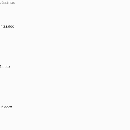
páginas
untas.doc
1.docx
 6.docx