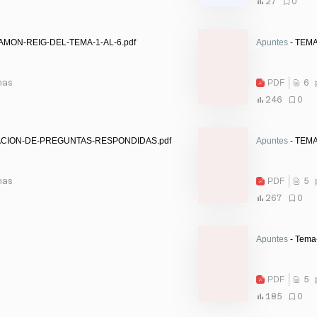
27
0
MON-REIG-DEL-TEMA-1-AL-6.pdf
Apuntes
- TEMA
nas
PDF
6 
246
0
ACION-DE-PREGUNTAS-RESPONDIDAS.pdf
Apuntes
- TEMA
nas
PDF
5 
267
0
Apuntes
- Tema
PDF
5 
185
0