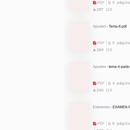
PDF
5 págin
297
0
Apuntes
- Tema-6.pdf
PDF
5 págin
269
0
Apuntes
- tema-4-parte
PDF
4 págin
240
0
Exámenes
- EXAMEN-
PDF
6 págin