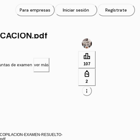
Para empresas
Iniciar sesión
Regístrate
CACION.pdf
leaderboard
107
guntas de examen
ver más
personal_bag
2
more_vert
ECOPILACION-EXAMEN-RESUELTO-
pdf