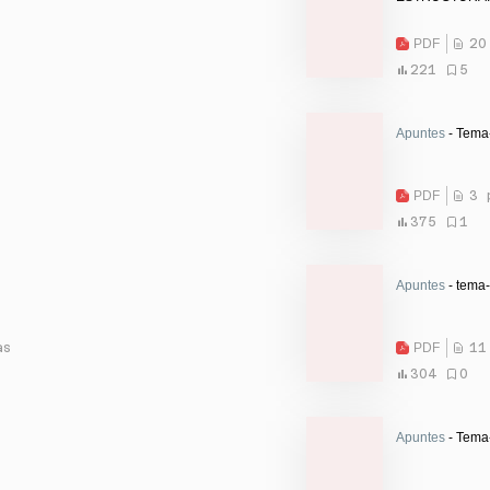
PDF
20
221
5
Apuntes
- Tema
PDF
3 
375
1
Apuntes
- tema-
as
PDF
11
304
0
Apuntes
- Tema