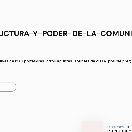
UCTURA-Y-PODER-DE-LA-COMUNI
tivas de los 2 profesores+otros apuntes+apuntes de clase+posible pre
Exámenes
- R
ESTRUCTURA.