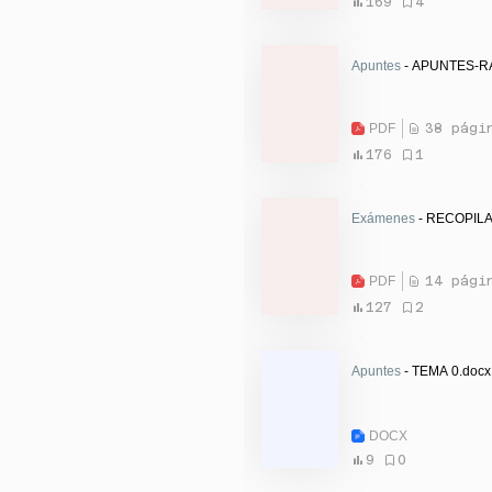
169
4
Apuntes
- APUNTES-RA
PDF
38 pági
176
1
Exámenes
- RECOPIL
PDF
14 pági
127
2
Apuntes
- TEMA 0.docx
DOCX
9
0