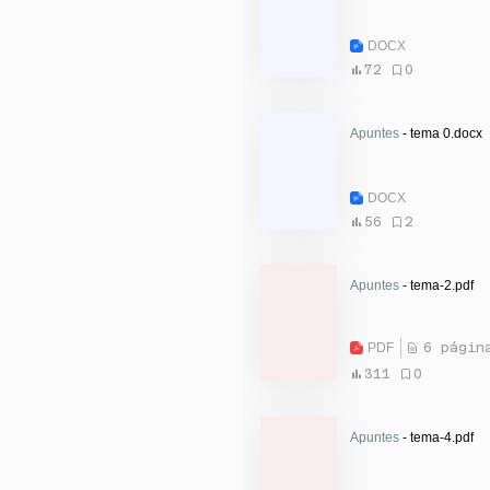
DOCX
72
0
Apuntes
- tema 0.docx
DOCX
56
2
Apuntes
- tema-2.pdf
PDF
6 págin
311
0
Apuntes
- tema-4.pdf