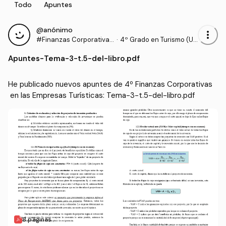
Todo
Apuntes
@anónimo
more_vert
#Finanzas Corporativas
·
4º Grado en Turismo (UL
en las Empresas Turístic
PGC)
Apuntes
-
Tema-3-t.5-del-libro.pdf
as
He publicado nuevos apuntes de 4º Finanzas Corporativas
 en las Empresas Turísticas: Tema-3-t.5-del-libro.pdf
8 páginas