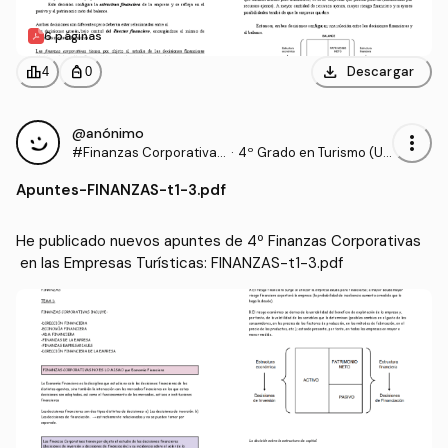
6 páginas
download
leaderboard
personal_bag
Descargar
4
0
@anónimo
more_vert
#Finanzas Corporativas
·
4º Grado en Turismo (UL
en las Empresas Turístic
PGC)
Apuntes
-
FINANZAS-t1-3.pdf
as
He publicado nuevos apuntes de 4º Finanzas Corporativas
 en las Empresas Turísticas: FINANZAS-t1-3.pdf