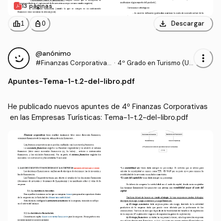
13 páginas
download
leaderboard
personal_bag
Descargar
1
0
@anónimo
more_vert
#Finanzas Corporativas
·
4º Grado en Turismo (UL
en las Empresas Turístic
PGC)
Apuntes
-
Tema-1-t.2-del-libro.pdf
as
He publicado nuevos apuntes de 4º Finanzas Corporativas
 en las Empresas Turísticas: Tema-1-t.2-del-libro.pdf