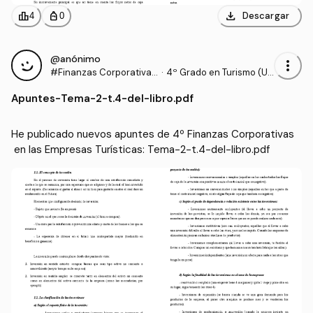
download
leaderboard
personal_bag
Descargar
4
0
@anónimo
more_vert
#Finanzas Corporativas
·
4º Grado en Turismo (UL
en las Empresas Turístic
PGC)
Apuntes
-
Tema-2-t.4-del-libro.pdf
as
He publicado nuevos apuntes de 4º Finanzas Corporativas
 en las Empresas Turísticas: Tema-2-t.4-del-libro.pdf