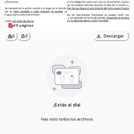
48 páginas
download
leaderboard
personal_bag
Descargar
6
0
¡Estás al día!
Has visto todos los archivos