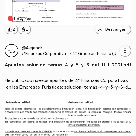
6 páginas
download
leaderboard
personal_bag
Descargar
2
1
@Alejandraahdez
more_vert
#Finanzas Corporativas
·
4º Grado en Turismo (UL
en las Empresas Turístic
PGC)
Apuntes
-
solucion-temas-4-y-5-y-6-del-11-1-2021.pdf
as
He publicado nuevos apuntes de 4º Finanzas Corporativas
 en las Empresas Turísticas: solucion-temas-4-y-5-y-6-de
l-11-1-2021.pdf