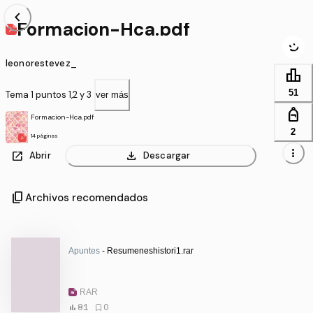
chevron_left
Formacion-Hca.pdf
leonorestevez_
leaderboard
51
Tema 1 puntos 1,2 y 3
ver más
personal_bag
Formacion-Hca.pdf
2
14 páginas
more_vert
open_in_new
download
Abrir
Descargar
content_copy
Archivos recomendados
Apuntes
- Resumeneshistori1.rar
RAR
81
0