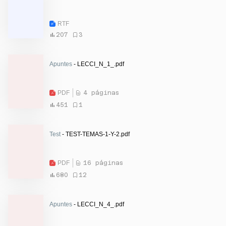
RTF
207
3
Apuntes
- LECCI_N_1_.pdf
PDF
4 páginas
451
1
Test
- TEST-TEMAS-1-Y-2.pdf
PDF
16 páginas
680
12
Apuntes
- LECCI_N_4_.pdf