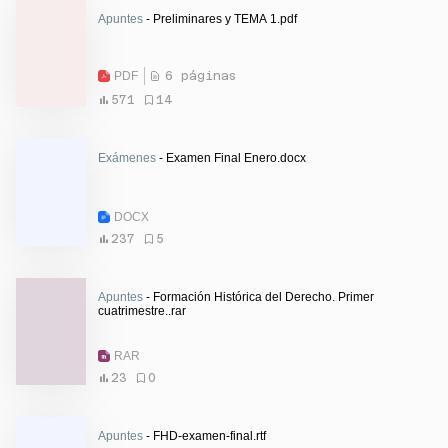
Apuntes
- Preliminares y TEMA 1.pdf
PDF
6 páginas
571
14
Exámenes
- Examen Final Enero.docx
DOCX
237
5
Apuntes
- Formación Histórica del Derecho. Primer
cuatrimestre..rar
RAR
23
0
Apuntes
- FHD-examen-final.rtf