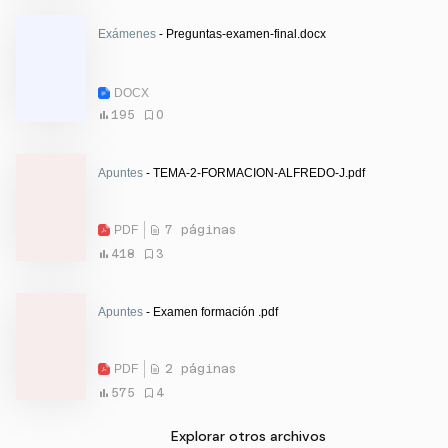
Exámenes
- Preguntas-examen-final.docx
DOCX
195
0
Apuntes
- TEMA-2-FORMACION-ALFREDO-J.pdf
PDF
7 páginas
418
3
Apuntes
- Examen formación .pdf
PDF
2 páginas
575
4
Explorar otros archivos