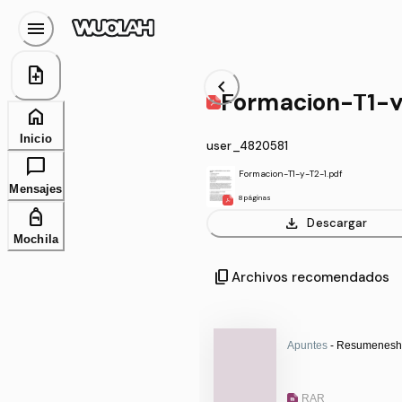
menu
note_add
chevron_left
Formacion-T1-y
home
Inicio
user_4820581
chat_bubble
Formacion-T1-y-T2-1.pdf
Mensajes
8 páginas
personal_bag
download
Descargar
Mochila
content_copy
Archivos recomendados
Apuntes
- Resumeneshis
RAR