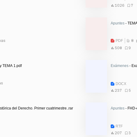
1026
7
Apuntes
- TEMA
nas
PDF
8 
508
9
 y TEMA 1.pdf
Exámenes
- Ex
as
DOCX
237
5
tórica del Derecho. Primer cuatrimestre..rar
Apuntes
- FHD-e
RTF
207
3