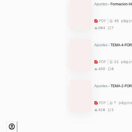
Apuntes
- Formacion-Hi
PDF
46 pági
684
7
Apuntes
- TEMA-4-FO
PDF
13 pági
499
8
Apuntes
- TEMA-2-FO
PDF
7 págin
418
3
account_circle