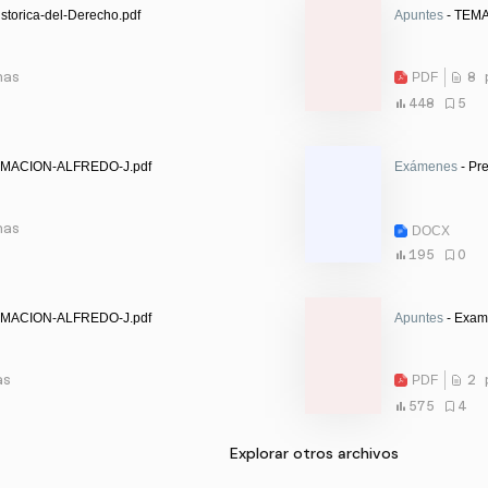
storica-del-Derecho.pdf
Apuntes
- TEM
nas
PDF
8 
448
5
RMACION-ALFREDO-J.pdf
Exámenes
- Pr
nas
DOCX
195
0
RMACION-ALFREDO-J.pdf
Apuntes
- Exam
as
PDF
2 
575
4
Explorar otros archivos