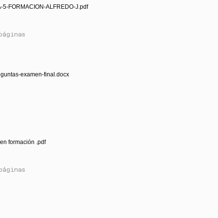
A-5-FORMACION-ALFREDO-J.pdf
páginas
eguntas-examen-final.docx
en formación .pdf
páginas