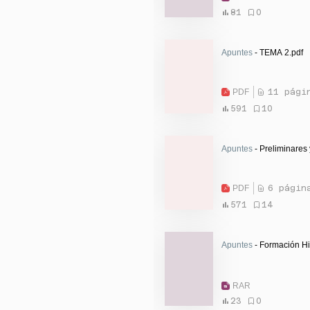
81
0
Apuntes
- TEMA 2.pdf
PDF
11 pági
591
10
Apuntes
- Preliminares
PDF
6 págin
571
14
Apuntes
- Formación His
RAR
23
0