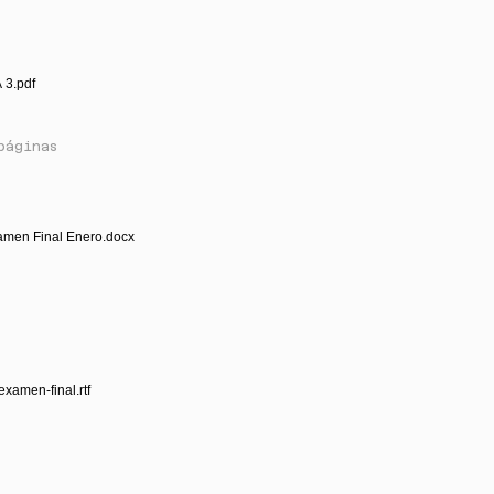
 3.pdf
páginas
amen Final Enero.docx
xamen-final.rtf