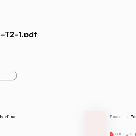
-T2-1.pdf
tori1.rar
Exámenes
- Ex
PDF
3 