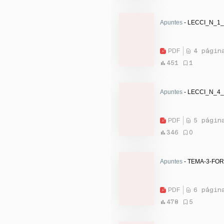
Apuntes
- LECCI_N_1_
PDF
4 págin
451
1
Apuntes
- LECCI_N_4_
PDF
5 págin
346
0
Apuntes
- TEMA-3-FO
PDF
6 págin
478
5