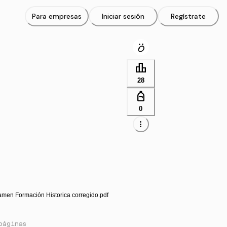
Para empresas
Iniciar sesión
Regístrate
leaderboard
28
personal_bag
0
more_vert
amen Formación Historica corregido.pdf
páginas