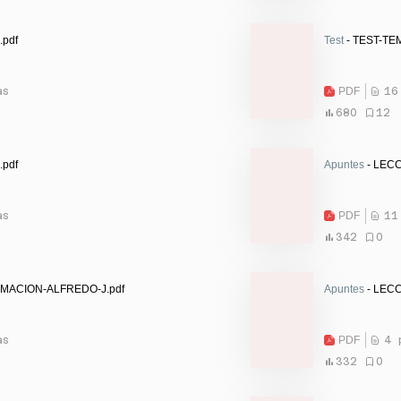
.pdf
Test
- TEST-TEM
as
PDF
16
680
12
.pdf
Apuntes
- LECC
as
PDF
11
342
0
RMACION-ALFREDO-J.pdf
Apuntes
- LECC
as
PDF
4 
332
0