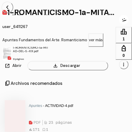
chevron_left
1-ROMANTICISMO-1a-MITAD
-DEL-S.-XIX.pdf
user_6411267
leaderboard
1
Apuntes Fundamentos del Arte. Romanticismo
ver más
personal_bag
1-ROMANTICISMO-1a-MIT
AD-DEL-S.-XIX.pdf
0
12 páginas
more_vert
open_in_new
download
Abrir
Descargar
content_copy
Archivos recomendados
Apuntes
- ACTIVIDAD-4.pdf
PDF
23 páginas
171
1