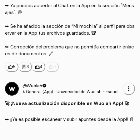
➥ Ya puedes acceder al Chat en la App en la sección "Mens
ajes". 💭​

➥ Se ha añadido la sección de “Mi mochila” al perfil para obs
ervar en la App tus archivos guardados. 🎒​

➥ Corrección del problema que no permitía compartir enlac
es de documentos. 🔗​

thumb_up
chat
leaderboard
personal_bag
5
3
4
0
Fecha de Release: 29/01/2024 - Versión: 25.4.9
@Wuolah
verified
more_vert
#General (App)
·
Universidad de Wuolah - Escuela
de Wuolah - Wuolah Update
🚀​ ¡Nueva actualización disponible en Wuolah App! 🚀​
➥ ¡¡Ya es posible escanear y subir apuntes desde la App!! 📄​
