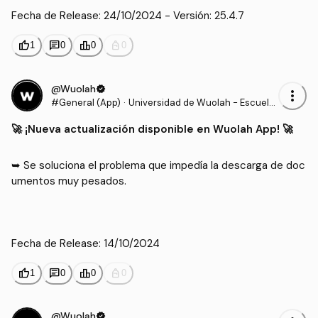
Fecha de Release: 24/10/2024 - Versión: 25.4.7
thumb_up
chat
leaderboard
personal_bag
1
0
0
0
@Wuolah
verified
more_vert
#General (App)
·
Universidad de Wuolah - Escuela
de Wuolah - Wuolah Update
🚀​ ¡Nueva actualización disponible en Wuolah App! 🚀​
➥ Se soluciona el problema que impedía la descarga de doc
umentos muy pesados.

Fecha de Release: 14/10/2024
thumb_up
chat
leaderboard
personal_bag
1
0
0
0
@Wuolah
verified