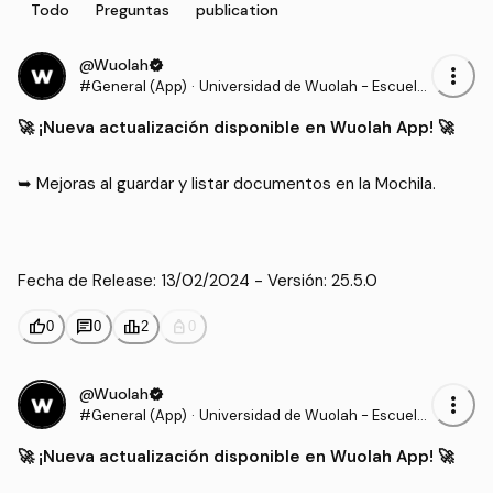
Todo
Preguntas
publication
@Wuolah
verified
more_vert
#General (App)
·
Universidad de Wuolah - Escuela
de Wuolah - Wuolah Update
🚀​ ¡Nueva actualización disponible en Wuolah App! 🚀​
➥ Mejoras al guardar y listar documentos en la Mochila. 

Fecha de Release: 13/02/2024 - Versión: 25.5.0
thumb_up
chat
leaderboard
personal_bag
0
0
2
0
@Wuolah
verified
more_vert
#General (App)
·
Universidad de Wuolah - Escuela
de Wuolah - Wuolah Update
🚀​ ¡Nueva actualización disponible en Wuolah App! 🚀​