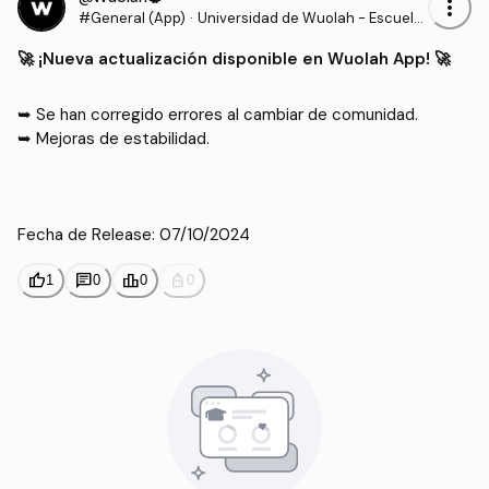
more_vert
#General (App)
·
Universidad de Wuolah - Escuela
de Wuolah - Wuolah Update
🚀​ ¡Nueva actualización disponible en Wuolah App! 🚀​
➥ Se han corregido errores al cambiar de comunidad.

➥ Mejoras de estabilidad.

Fecha de Release: 07/10/2024
thumb_up
chat
leaderboard
personal_bag
1
0
0
0