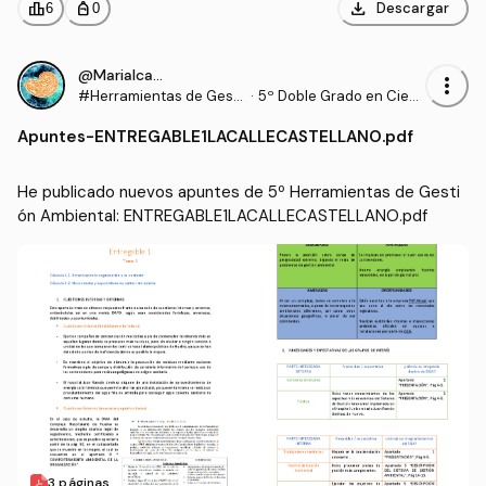
download
leaderboard
personal_bag
Descargar
6
0
@Marialcastel
more_vert
#Herramientas de Gesti
·
5º Doble Grado en Cien
ón Ambiental
cias del Mar y Ciencias
Apuntes
-
ENTREGABLE1LACALLECASTELLANO.pdf
Ambientales (UCA)
He publicado nuevos apuntes de 5º Herramientas de Gesti
ón Ambiental: ENTREGABLE1LACALLECASTELLANO.pdf
3 páginas