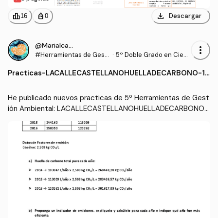
download
leaderboard
personal_bag
Descargar
16
0
@Marialcastel
more_vert
#Herramientas de Gesti
·
5º Doble Grado en Cien
ón Ambiental
cias del Mar y Ciencias
Practicas
-
LACALLECASTELLANOHUELLADECARBONO-1.
Ambientales (UCA)
pdf
He publicado nuevos practicas de 5º Herramientas de Gest
ión Ambiental: LACALLECASTELLANOHUELLADECARBONO-
1.pdf