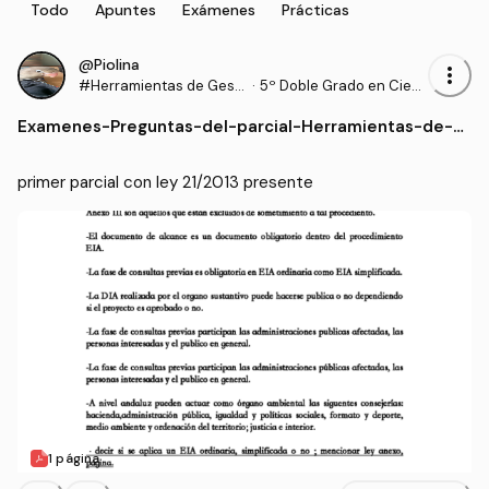
Todo
Apuntes
Exámenes
Prácticas
@Piolina
more_vert
#Herramientas de Gesti
·
5º Doble Grado en Cien
ón Ambiental
cias del Mar y Ciencias
Examenes
-
Preguntas-del-parcial-Herramientas-de-g
Ambientales (UCA)
estion-ambiental1..pdf
primer parcial con ley 21/2013 presente
1 página