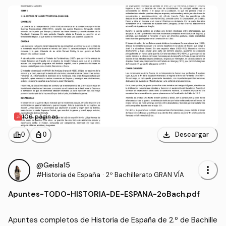
sarrollo y consecuencias, lo que facilita su comprensión y e
studio.

Son resúmenes elaborados por mí y revisados y corregidos
 por mi profesor 
106 páginas
download
leaderboard
personal_bag
Descargar
0
0
@Geisla15
more_vert
#Historia de España
·
2º Bachillerato GRAN VÍA
Apuntes
-
TODO-HISTORIA-DE-ESPANA-2oBach.pdf
Apuntes completos de Historia de España de 2.º de Bachille