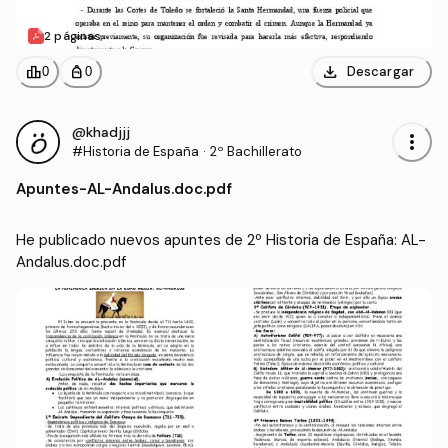
2 páginas
download
leaderboard
personal_bag
Descargar
0
0
@khadjjj
more_vert
#Historia de España
·
2º Bachillerato
Apuntes
-
AL-Andalus.doc.pdf
He publicado nuevos apuntes de 2º Historia de España: AL-
Andalus.doc.pdf