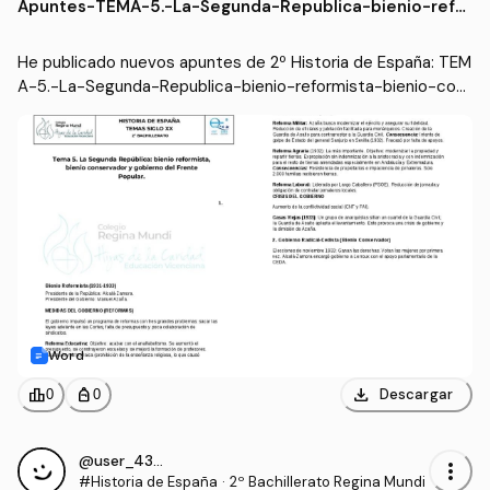
Apuntes
-
TEMA-5.-La-Segunda-Republica-bienio-refor
mista-bienio-conservador-y-gobierno-del-F
rente-Popular.docx
He publicado nuevos apuntes de 2º Historia de España: TEM
A-5.-La-Segunda-Republica-bienio-reformista-bienio-con
servador-y-gobierno-del-Frente-Popular.docx
Word
download
leaderboard
personal_bag
Descargar
0
0
@user_4337977
more_vert
#Historia de España
·
2º Bachillerato Regina Mundi