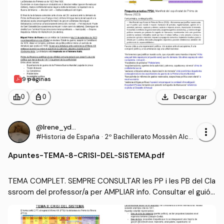
9 páginas
download
leaderboard
personal_bag
Descargar
0
0
@Irene_ydf8
more_vert
#Historia de España
·
2º Bachillerato Mossèn Alcov
er
Apuntes
-
TEMA-8-CRISI-DEL-SISTEMA.pdf
TEMA COMPLET. SEMPRE CONSULTAR les PP i les PB del Cla
ssroom del professor/a per AMPLIAR info. Consultar el guió
 de les PT per estudiar el MÉS ESSENCIAL.