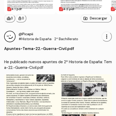
4.1.pdf
4.2.pdf
leaderboard
personal_bag
Descargar
0
0
@Picapii
more_vert
#Historia de España
·
2º Bachillerato
Apuntes
-
Tema-22.-Guerra-Civil.pdf
He publicado nuevos apuntes de 2º Historia de España: Tem
a-22.-Guerra-Civil.pdf