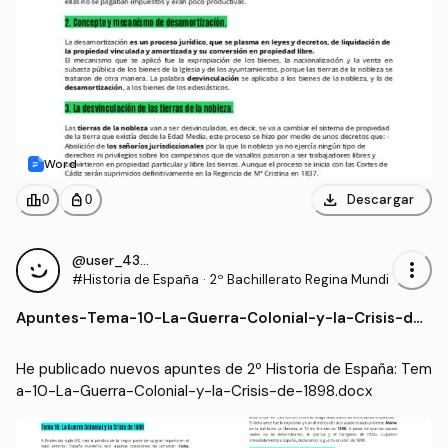
Word
download
leaderboard
personal_bag
Descargar
0
0
@user_4337977
more_vert
#Historia de España
·
2º Bachillerato Regina Mundi
Apuntes
-
Tema-10-La-Guerra-Colonial-y-la-Crisis-de-
1898.docx
He publicado nuevos apuntes de 2º Historia de España: Tem
a-10-La-Guerra-Colonial-y-la-Crisis-de-1898.docx