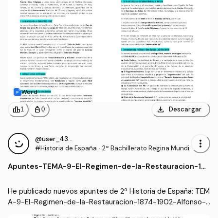
Word
download
leaderboard
personal_bag
Descargar
1
0
@user_4337977
more_vert
#Historia de España
·
2º Bachillerato Regina Mundi
Apuntes
-
TEMA-9-El-Regimen-de-la-Restauracion-187
4-1902-Alfonso-XII-y-la-Regencia.docx
He publicado nuevos apuntes de 2º Historia de España: TEM
A-9-El-Regimen-de-la-Restauracion-1874-1902-Alfonso-X
II-y-la-Regencia.docx