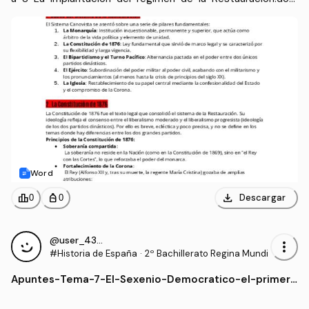
x
Word
download
leaderboard
personal_bag
Descargar
0
0
@user_4337977
more_vert
#Historia de España
·
2º Bachillerato Regina Mundi
Apuntes
-
Tema-7-El-Sexenio-Democratico-el-primer-
ensayo-republicano-y-su-fracaso-1873-187
4.docx