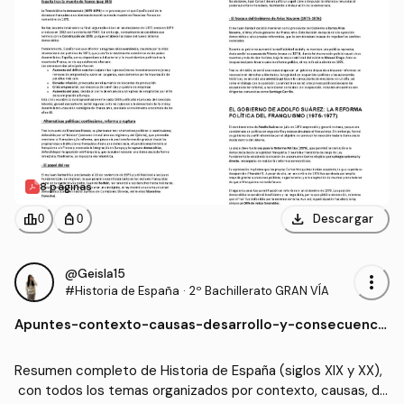
8 páginas
download
leaderboard
personal_bag
Descargar
0
0
@Geisla15
more_vert
#Historia de España
·
2º Bachillerato GRAN VÍA
Apuntes
-
contexto-causas-desarrollo-y-consecuencia
s-HISTORIA-DE-ESPANA-2oBach.pdf
Resumen completo de Historia de España (siglos XIX y XX),
 con todos los temas organizados por contexto, causas, de