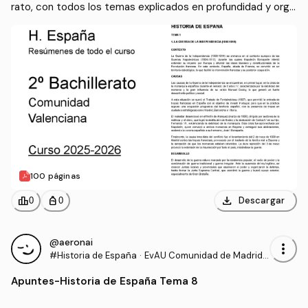
rato, con todos los temas explicados en profundidad y orga
nizados de forma clara para facilitar el estudio. Incluyen el te
mario completo trabajado durante el curso, con resúmenes
 y teoría de cada t
100 páginas
download
leaderboard
personal_bag
Descargar
0
0
@aeronai
more_vert
#Historia de España
·
EvAU Comunidad de Madrid -
Prueba de Acceso a la Univer
Apuntes
-
Historia de España Tema 8
sidad