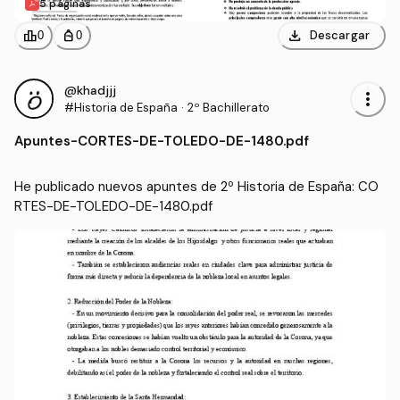
5 páginas
download
leaderboard
personal_bag
Descargar
0
0
@khadjjj
more_vert
#Historia de España
·
2º Bachillerato
Apuntes
-
CORTES-DE-TOLEDO-DE-1480.pdf
He publicado nuevos apuntes de 2º Historia de España: CO
RTES-DE-TOLEDO-DE-1480.pdf