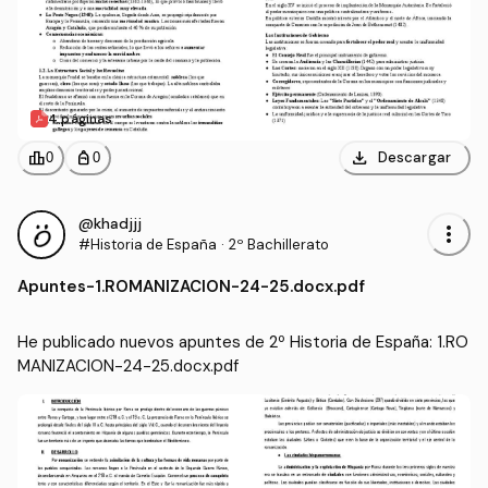
4 páginas
download
leaderboard
personal_bag
Descargar
0
0
@khadjjj
more_vert
#Historia de España
·
2º Bachillerato
Apuntes
-
1.ROMANIZACION-24-25.docx.pdf
He publicado nuevos apuntes de 2º Historia de España: 1.RO
MANIZACION-24-25.docx.pdf