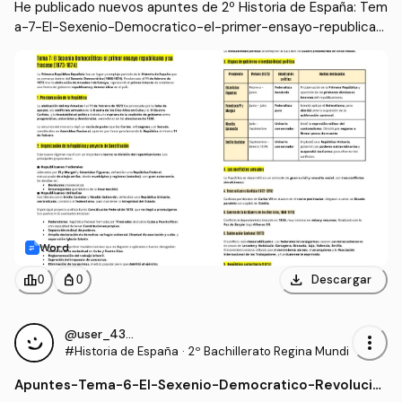
He publicado nuevos apuntes de 2º Historia de España: Tem
a-7-El-Sexenio-Democratico-el-primer-ensayo-republican
o-y-su-fracaso-1873-1874.docx
Word
download
leaderboard
personal_bag
Descargar
0
0
@user_4337977
more_vert
#Historia de España
·
2º Bachillerato Regina Mundi
Apuntes
-
Tema-6-El-Sexenio-Democratico-Revolucio