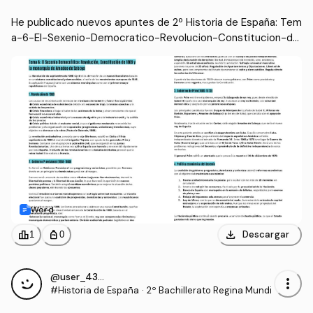
n-Constitucion-de-1869.docx
He publicado nuevos apuntes de 2º Historia de España: Tem
a-6-El-Sexenio-Democratico-Revolucion-Constitucion-de
-1869.docx
Word
download
leaderboard
personal_bag
Descargar
1
0
@user_4337977
more_vert
#Historia de España
·
2º Bachillerato Regina Mundi