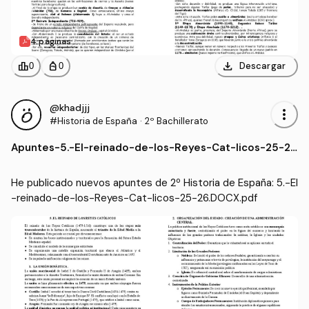
4 páginas
download
leaderboard
personal_bag
Descargar
0
0
@khadjjj
more_vert
#Historia de España
·
2º Bachillerato
Apuntes
-
5.-El-reinado-de-los-Reyes-Cat-licos-25-2
6.DOCX.pdf
He publicado nuevos apuntes de 2º Historia de España: 5.-El
-reinado-de-los-Reyes-Cat-licos-25-26.DOCX.pdf