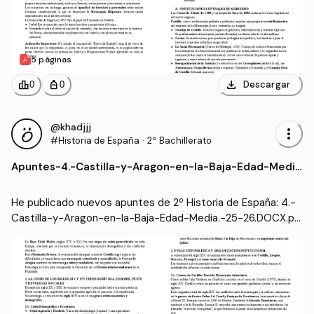
5 páginas
download
leaderboard
personal_bag
Descargar
0
0
@khadjjj
more_vert
#Historia de España
·
2º Bachillerato
Apuntes
-
4.-Castilla-y-Aragon-en-la-Baja-Edad-Medi
a.-25-26.DOCX.pdf
He publicado nuevos apuntes de 2º Historia de España: 4.-
Castilla-y-Aragon-en-la-Baja-Edad-Media.-25-26.DOCX.pd
f