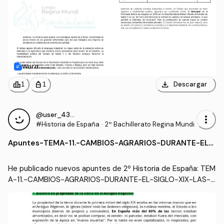
Word
download
leaderboard
personal_bag
Descargar
1
1
@user_4337977
more_vert
#Historia de España
·
2º Bachillerato Regina Mundi
Apuntes
-
TEMA-11.-CAMBIOS-AGRARIOS-DURANTE-EL-
SIGLO-XIX-LAS-DESAMORTIZACIONES.docx
He publicado nuevos apuntes de 2º Historia de España: TEM
A-11.-CAMBIOS-AGRARIOS-DURANTE-EL-SIGLO-XIX-LAS-D
ESAMORTIZACIONES.docx