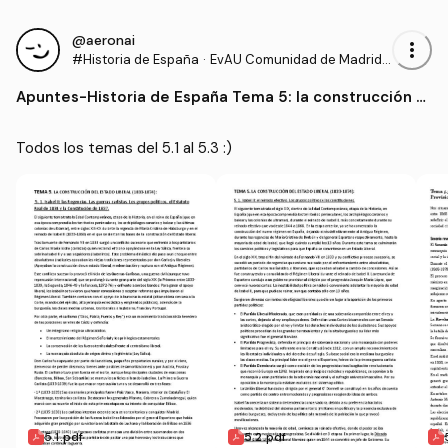
@aeronai
more_vert
#Historia de España
·
EvAU Comunidad de Madrid -
Prueba de Acceso a la Univer
Apuntes
-
Historia de España Tema 5: la construcción d
sidad
el estado liberal
Todos los temas del 5.1 al 5.3 :)
5.1.pdf
5.2.pdf