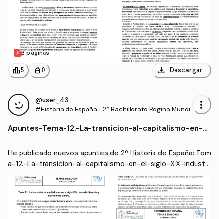
3 páginas
download
leaderboard
personal_bag
Descargar
5
0
@user_4337977
more_vert
#Historia de España
·
2º Bachillerato Regina Mundi
Apuntes
-
Tema-12.-La-transicion-al-capitalismo-en-el
-siglo-XIX-industrializacion-y-movimiento-o
brero.docx
He publicado nuevos apuntes de 2º Historia de España: Tem
a-12.-La-transicion-al-capitalismo-en-el-siglo-XIX-industri
alizacion-y-movimiento-obrero.docx