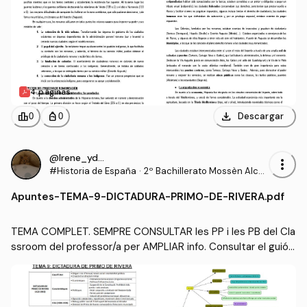
4 páginas
download
leaderboard
personal_bag
Descargar
0
0
@Irene_ydf8
more_vert
#Historia de España
·
2º Bachillerato Mossèn Alcov
er
Apuntes
-
TEMA-9-DICTADURA-PRIMO-DE-RIVERA.pdf
TEMA COMPLET. SEMPRE CONSULTAR les PP i les PB del Cla
ssroom del professor/a per AMPLIAR info. Consultar el guió
 de les PT per estudiar el MÉS ESSENCIAL.