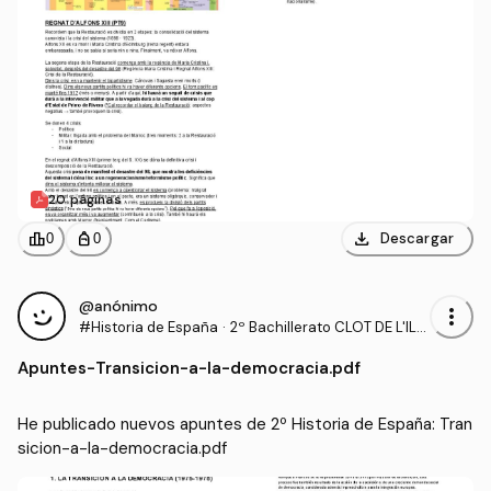
20 páginas
download
leaderboard
personal_bag
Descargar
0
0
@anónimo
more_vert
#Historia de España
·
2º Bachillerato CLOT DE L'ILL
OT
Apuntes
-
Transicion-a-la-democracia.pdf
He publicado nuevos apuntes de 2º Historia de España: Tran
sicion-a-la-democracia.pdf