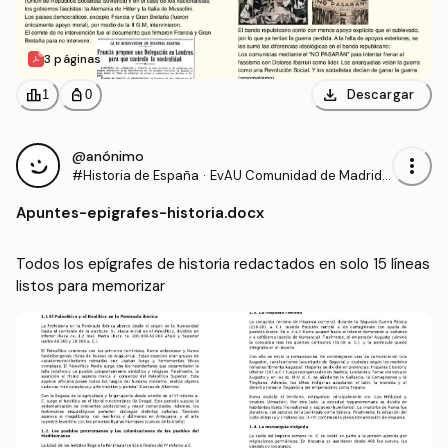
3 páginas
download
leaderboard
personal_bag
Descargar
1
0
@anónimo
more_vert
#Historia de España
·
EvAU Comunidad de Madrid -
Prueba de Acceso a la Univer
Apuntes
-
epigrafes-historia.docx
sidad
Todos los epígrafes de historia redactados en solo 15 líneas 
listos para memorizar