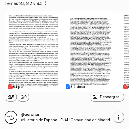
Temas 8.1, 8.2 y 8.3 :)
8.1.pdf
8.2.docx
leaderboard
personal_bag
Descargar
5
0
@aeronai
more_vert
#Historia de España
·
EvAU Comunidad de Madrid -
Prueba de Acceso a la Univer