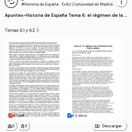
more_vert
#Historia de España
·
EvAU Comunidad de Madrid -
Prueba de Acceso a la Univer
Apuntes
-
Historia de España Tema 6: el régimen de la R
sidad
estauración
Temas 6.1 y 6.2 :)
6.1.pdf
6.2.docx
leaderboard
personal_bag
Descargar
0
0