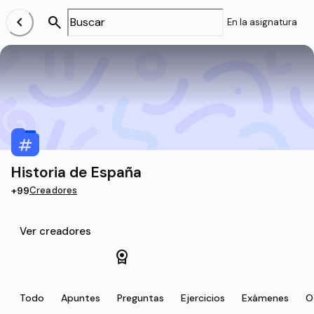
chevron_left
search
En la asignatura
Historia de España
+99
Creadores
Ver creadores
license
Todo
Apuntes
Preguntas
Ejercicios
Exámenes
O