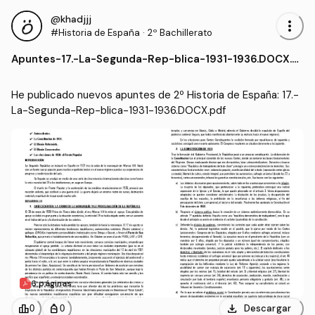
@khadjjj
more_vert
#Historia de España
·
2º Bachillerato
Apuntes
-
17.-La-Segunda-Rep-blica-1931-1936.DOCX.p
df
He publicado nuevos apuntes de 2º Historia de España: 17.-
La-Segunda-Rep-blica-1931-1936.DOCX.pdf
6 páginas
download
leaderboard
personal_bag
Descargar
0
0