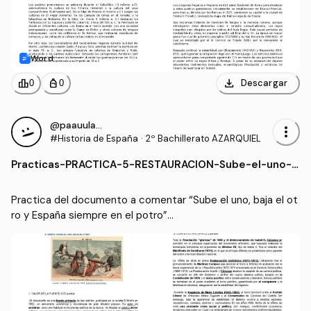
Word
download
leaderboard
personal_bag
Descargar
0
0
@paauulaamaartin
more_vert
#Historia de España
·
2º Bachillerato AZARQUIEL
Practicas
-
PRACTICA-5-RESTAURACION-Sube-el-uno-b
aja-el-otro-y-Espana-siempre-en-el-potro.
pdf
Practica del documento a comentar “Sube el uno, baja el ot
ro y España siempre en el potro”

Perfectamente resumida( tengo un 10 en historia de españ
a de bachillerato y un 9,5 en la PAU)