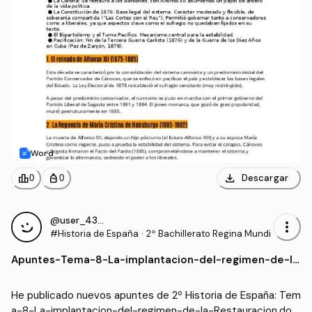
Word
download
leaderboard
personal_bag
Descargar
0
0
@user_4337977
more_vert
#Historia de España
·
2º Bachillerato Regina Mundi
Apuntes
-
Tema-8-La-implantacion-del-regimen-de-la
-Restauracion.docx
He publicado nuevos apuntes de 2º Historia de España: Tem
a-8-La-implantacion-del-regimen-de-la-Restauracion.doc