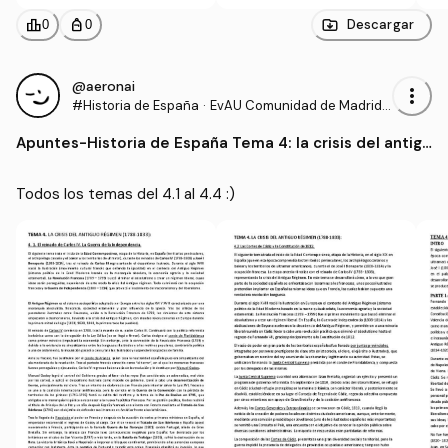
leaderboard
personal_bag
Descargar
0
0
@aeronai
more_vert
#Historia de España
·
EvAU Comunidad de Madrid -
Prueba de Acceso a la Univer
Apuntes
-
Historia de España Tema 4: la crisis del antigu
sidad
o régimen
Todos los temas del 4.1 al 4.4 :)