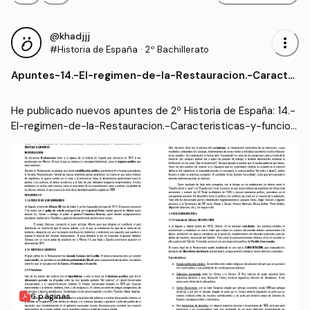
@khadjjj
more_vert
#Historia de España
·
2º Bachillerato
Apuntes
-
14.-El-regimen-de-la-Restauracion.-Caracter
isticas-y-funcionamiento-del-sistema-cano
vista.DOCX.pdf
He publicado nuevos apuntes de 2º Historia de España: 14.-
El-regimen-de-la-Restauracion.-Caracteristicas-y-funcion
amiento-del-sistema-canovista.DOCX.pdf
6 páginas