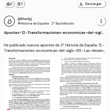
download
leaderboard
personal_bag
Descargar
0
0
@khadjjj
more_vert
#Historia de España
·
2º Bachillerato
Apuntes
-
12.-Transformaciones-economicas-del-siglo-
XIX.-Las-desamortizaciones.DOCX.pdf
He publicado nuevos apuntes de 2º Historia de España: 12.-
Transformaciones-economicas-del-siglo-XIX.-Las-desamo
rtizaciones.DOCX.pdf