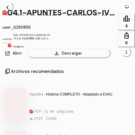
chevron_left
04.1-APUNTES-CARLOS-IV-
Y-LA-GUERRA-DE-LA-INDE
leaderboard
PENDENCIA.pdf
4
user_6260856
personal_bag
04.1-APUNTES-CARLOS-IV
-Y-LA-GUERRA-DE-LA-IN
DEPENDENCIA.pdf
0
9 páginas
more_vert
open_in_new
download
Abrir
Descargar
content_copy
Archivos recomendados
Apuntes
- Historia COMPLETO - Adaptado a EVAU
PDF
44 páginas
1797
696