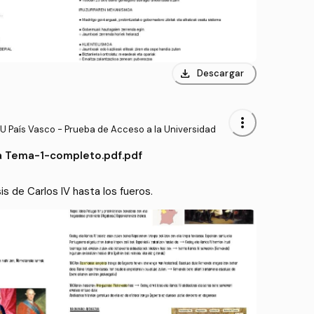
download
Descargar
more_vert
U País Vasco - Prueba de Acceso a la Universidad
a Tema-1-completo.pdf.pdf
Tema 1 completo desde la crisis de Carlos lV hasta los fueros. 