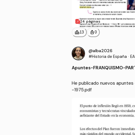
24 páginas
leaderboard
personal_bag
13
0
@alba2026
#Historia de España
·
EA
Apuntes
-
FRANQUISMO-PART
He publicado nuevos apuntes
-1975.pdf