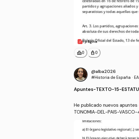
1 página
leaderboard
personal_bag
0
0
@alba2026
#Historia de España
·
EA
Apuntes
-
TEXTO-15-ESTATU
df
He publicado nuevos apuntes
TONOMIA-DEL-PAIS-VASCO-4