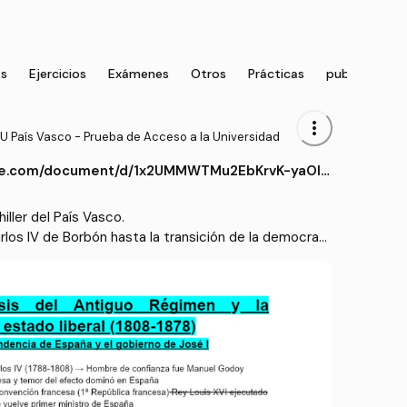
as
Ejercicios
Exámenes
Otros
Prácticas
publication
more_vert
U País Vasco - Prueba de Acceso a la Universidad
gle.com/document/d/1x2UMMWTMu2EbKrvK-yaOln
XLJK5s/edit
ller del País Vasco.

rlos IV de Borbón hasta la transición de la democraci
z.

men y la construcción del estado liberal, Restauració