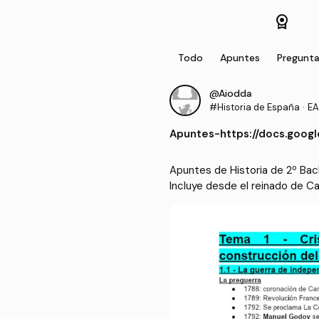
license
Todo
Apuntes
Pregunt
@Aiodda
#Historia de España
·
EA
Apuntes
-
https://docs.goo
odgOLZkhKMaFH0r
Apuntes de Historia de 2º Bachi
Incluye desde el reinado de Ca
a y el gobierno de Adolfo Suáre
Temas: Crisis del Antiguo Régi
n B