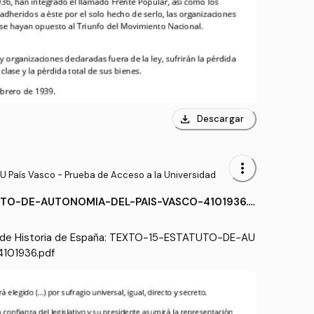
download
Descargar
more_vert
U País Vasco - Prueba de Acceso a la Universidad
TO-DE-AUTONOMIA-DEL-PAIS-VASCO-4101936.p
 de Historia de España: TEXTO-15-ESTATUTO-DE-AU
101936.pdf