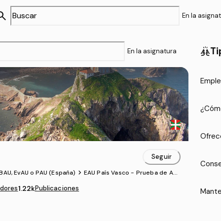
arch
En la asigna
Ti
cheer
En la asignatura
Emple
¿Cómo
Ofrec
Seguir
Conse
chevron_forward
BAU, EvAU o PAU (España)
EAU País Vasco - Prueba de Acc
eso a la Universidad
dores
1.22k
Publicaciones
Mante