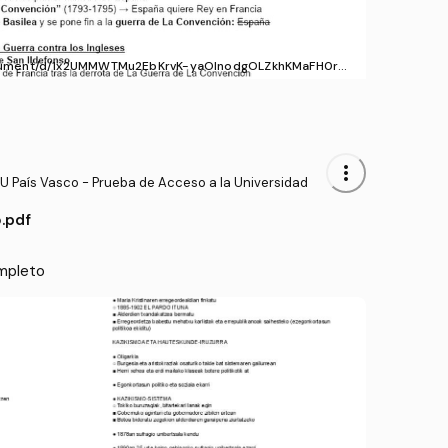
ocument/d/1x2UMMWTMu2EbKrvK-yaOlnodgOLZkhKMaFH0rXL
more_vert
U País Vasco - Prueba de Acceso a la Universidad
.pdf
mpleto