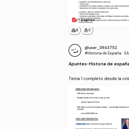
17 páginas
leaderboard
personal_bag
8
0
@user_3943752
#Historia de España
·
EA
Apuntes
-
Historia de españ