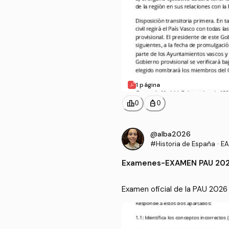
1 página
leaderboard
personal_bag
0
0
@alba2026
#Historia de España
·
EA
Examenes
-
EXAMEN PAU 202