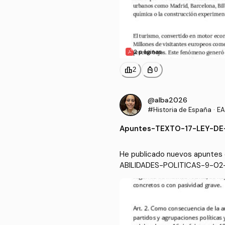
2 páginas
leaderboard
personal_bag
2
0
@alba2026
#Historia de España
·
EA
Apuntes
-
TEXTO-17-LEY-DE
He publicado nuevos apuntes
ABILIDADES-POLITICAS-9-02-