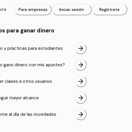
tura
Para empresas
Iniciar sesión
Regístrate
ps para ganar dinero
arrow_forward
o y prácticas para estudiantes
arrow_forward
 gano dinero con mis apuntes?
arrow_forward
er clases a otros usuarios
arrow_forward
guir mayor alcance
arrow_forward
nte al día de las novedades