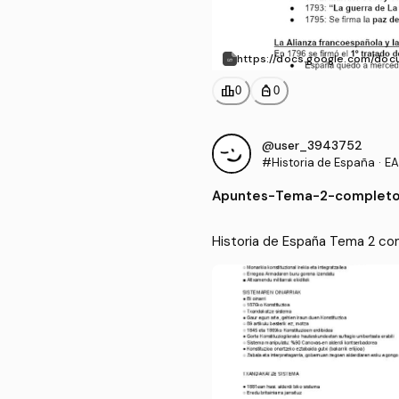
https://docs.google.com/d
JK5s/edit?usp=drive_link
leaderboard
personal_bag
0
0
@user_3943752
#Historia de España
·
EA
Apuntes
-
Tema-2-completo
Historia de España Tema 2 co