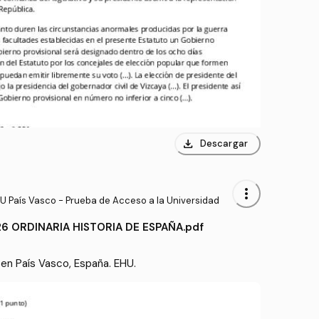
download
Descargar
more_vert
U País Vasco - Prueba de Acceso a la Universidad
6 ORDINARIA HISTORIA DE ESPAÑA.pdf
Examen oficial de la PAU 2026 en País Vasco, España. EHU. 