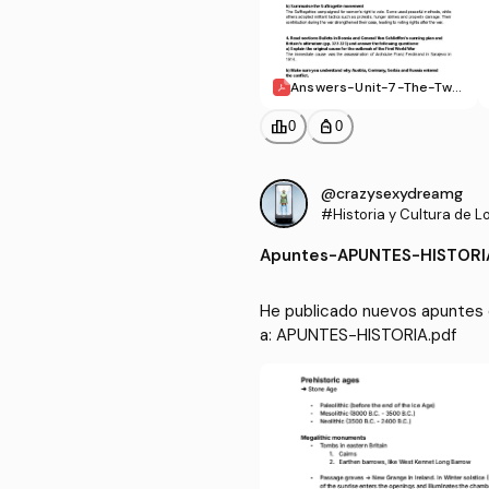
Answers-Unit-7-The-Twe
ntieth-Century-in-Britain
-and-Ireland.pdf
leaderboard
personal_bag
0
0
@crazysexydreamg
#Historia y Cultura de L
Habla Inglesa
Apuntes
-
APUNTES-HISTORI
He publicado nuevos apuntes de
a: APUNTES-HISTORIA.pdf