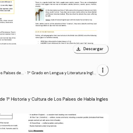
download
Descargar
more_vert
os Países de
·
1º Grado en Lengua y Literatura Ingle
sas (USC)
 1º Historia y Cultura de Los Países de Habla Ingles