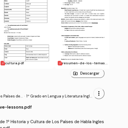
cultura.pdf
resumen-de-los-temas.
preg
pdf
f
Descargar
more_vert
os Países de
·
1º Grado en Lengua y Literatura Ingle
sas (USC)
ive-lessons.pdf
 1º Historia y Cultura de Los Países de Habla Ingles
s.pdf