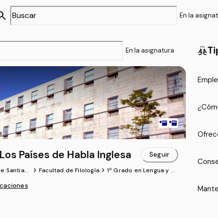
arch
En la asigna
Ti
cheer
En la asignatura
Emple
¿Cómo
Ofrec
 Los Países de Habla Inglesa
Seguir
Conse
chevron_forward
chevron_forward
de Santiag
Facultad de Filología
1º Grado en Lengua y Lit
tela
eratura Inglesas (USC)
icaciones
Mante