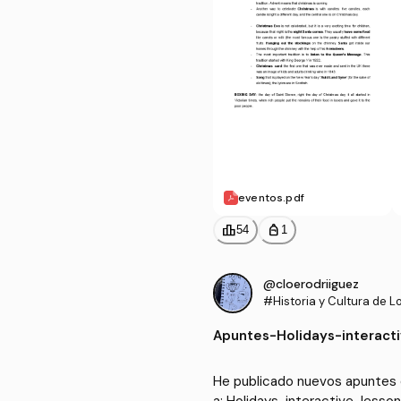
eventos.pdf
leaderboard
personal_bag
54
1
@cloerodriiguez
#Historia y Cultura de L
Habla Inglesa
Apuntes
-
Holidays-interact
He publicado nuevos apuntes de
a: Holidays-interactive-lesson