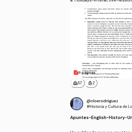
9 páginas
leaderboard
personal_bag
57
2
@cloerodriiguez
#Historia y Cultura de L
Habla Inglesa
Apuntes
-
English-History-Un