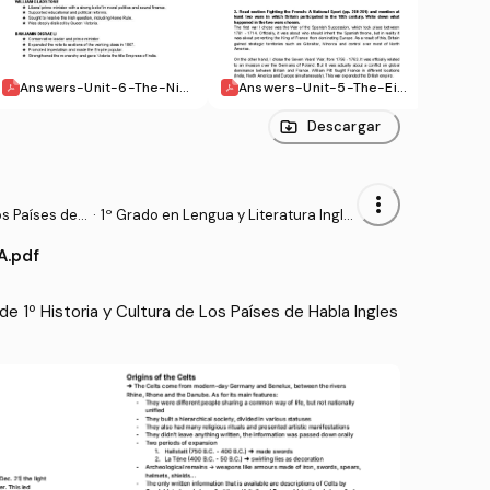
Answers-Unit-6-The-Nin
Answers-Unit-5-The-Eig
Answ
eteenth-Century-and-Th
hteenth-Century.pdf
aiss
e-British-Empire.pdf
Descargar
more_vert
os Países de
·
1º Grado en Lengua y Literatura Ingle
sas (USC)
A.pdf
 1º Historia y Cultura de Los Países de Habla Ingles