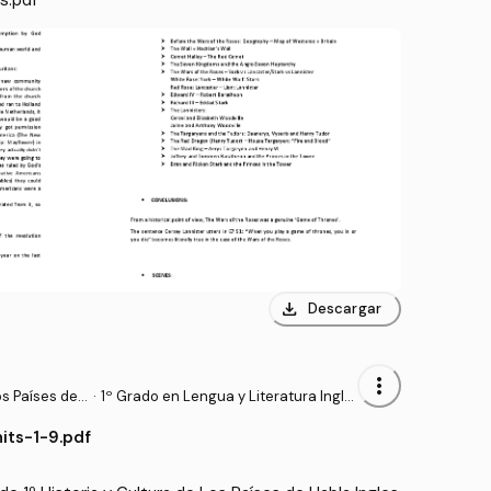
download
Descargar
more_vert
os Países de
·
1º Grado en Lengua y Literatura Ingle
sas (USC)
its-1-9.pdf