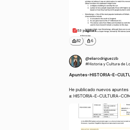
53 páginas
leaderboard
personal_bag
82
6
@eliarodriguezzb
#Historia y Cultura de L
Habla Inglesa
Apuntes
-
HISTORIA-E-CULT
He publicado nuevos apuntes de
a: HISTORIA-E-CULTURA-COM