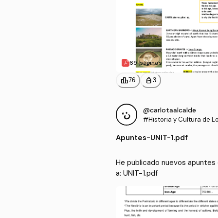
69 páginas
leaderboard
personal_bag
76
3
@carlotaalcalde
#Historia y Cultura de L
Habla Inglesa
Apuntes
-
UNIT-1.pdf
He publicado nuevos apuntes de
a: UNIT-1.pdf