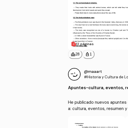
12 páginas
leaderboard
personal_bag
28
1
@maaart
#Historia y Cultura de L
Habla Inglesa
Apuntes
-
cultura, eventos,
He publicado nuevos apuntes de
a: cultura, eventos, resumen 