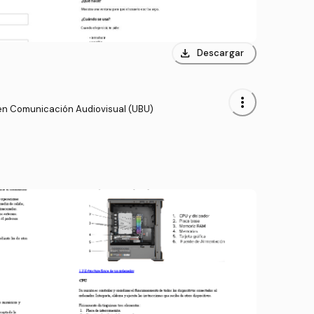
download
Descargar
more_vert
en Comunicación Audiovisual (UBU)