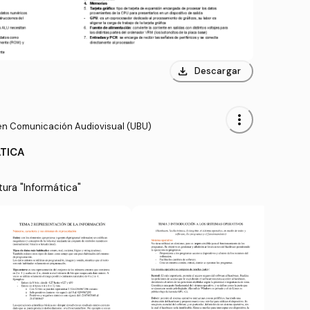
download
Descargar
more_vert
en Comunicación Audiovisual (UBU)
TICA
ura "Informática"