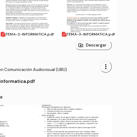
TEMA-2-INFORMATICA.pdf
TEMA-3-INFORMATICA.pdf
TEMA
Descargar
more_vert
en Comunicación Audiovisual (UBU)
nformatica.pdf
ca