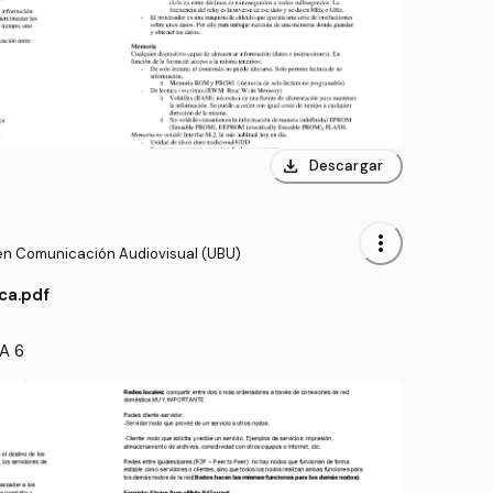
download
Descargar
more_vert
en Comunicación Audiovisual (UBU)
ca.pdf
APUNTES INFORMATICA- TEMA 6 