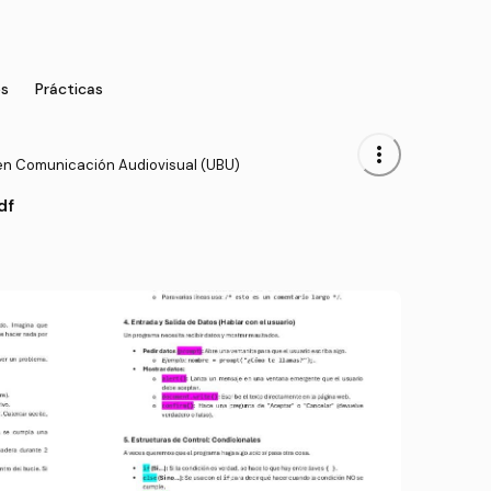
s
Prácticas
more_vert
en Comunicación Audiovisual (UBU)
df