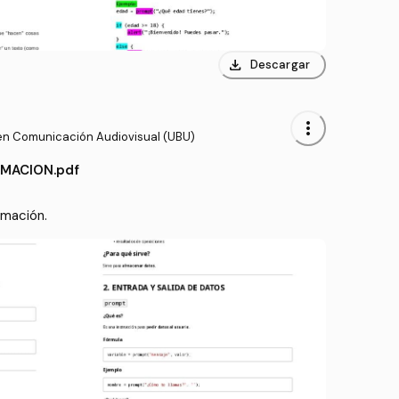
download
Descargar
more_vert
en Comunicación Audiovisual (UBU)
MACION.pdf
Apuntes completos de programación. 