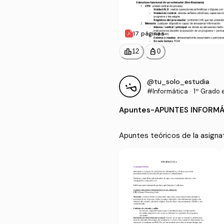
17 páginas
leaderboard
personal_bag
12
0
@tu_solo_estudia
#Informática
·
1º Grado 
Apuntes
-
APUNTES INFORMÁ
Apuntes teóricos de la asignat