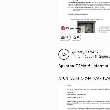
35 páginas
leaderboard
personal_bag
11
0
@user_3971487
#Informática
·
1º Grado 
Apuntes
-
TEMA-6-Informati