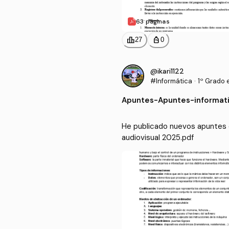
63 páginas
leaderboard
personal_bag
27
0
@ikari1122
#Informática
·
1º Grado 
Apuntes
-
Apuntes-informati
He publicado nuevos apuntes d
audiovisual 2025.pdf