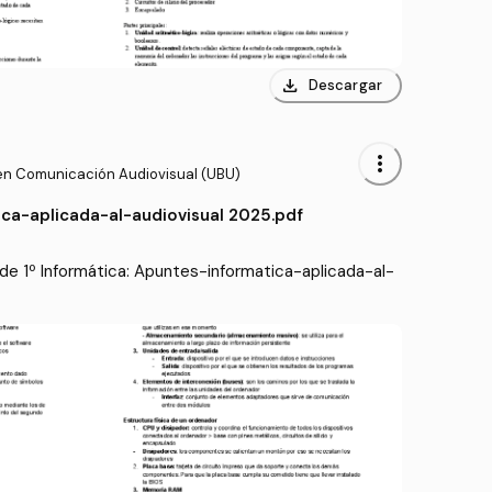
download
Descargar
more_vert
en Comunicación Audiovisual (UBU)
ca-aplicada-al-audiovisual 2025.pdf
e 1º Informática: Apuntes-informatica-aplicada-al-