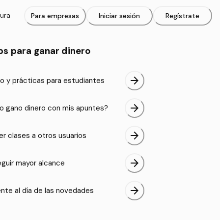
tura
Para empresas
Iniciar sesión
Regístrate
ps para ganar dinero
arrow_forward
o y prácticas para estudiantes
arrow_forward
 gano dinero con mis apuntes?
arrow_forward
er clases a otros usuarios
arrow_forward
guir mayor alcance
arrow_forward
nte al día de las novedades