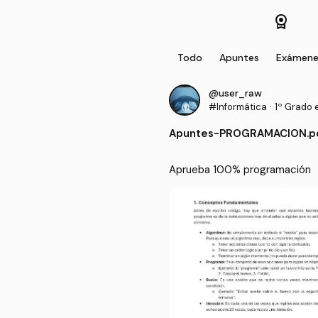
license
Todo
Apuntes
Exámene
@user_raw
#Informática
·
1º Grado 
Apuntes
-
PROGRAMACION.p
Aprueba 100% programación