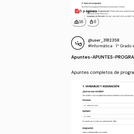
5 páginas
leaderboard
personal_bag
16
0
@user_3182358
#Informática
·
1º Grado 
Apuntes
-
APUNTES-PROGRA