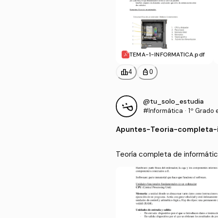
TEMA-1-INFORMATICA.pdf
leaderboard
personal_bag
4
0
@tu_solo_estudia
#Informática
·
1º Grado 
Apuntes
-
Teoria-completa-i
Teoría completa de informáti