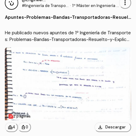
more_vert
#Ingeniería de Transpor
·
1º Máster en Ingeniería I
tes
ndustrial (UC3M)
Apuntes
-
Problemas-Bandas-Transportadoras-Resuelt
o-y-Explicado.pdf
He publicado nuevos apuntes de 1º Ingeniería de Transporte
s: Problemas-Bandas-Transportadoras-Resuelto-y-Explica
do.pdf
2 páginas
download
leaderboard
personal_bag
Descargar
4
0