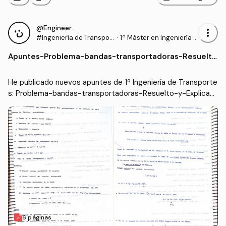
@Engineer95
more_vert
#Ingeniería de Transpor
·
1º Máster en Ingeniería I
tes
ndustrial (UC3M)
Apuntes
-
Problema-bandas-transportadoras-Resuelto
-y-Explicado.pdf
He publicado nuevos apuntes de 1º Ingeniería de Transporte
s: Problema-bandas-transportadoras-Resuelto-y-Explicad
o.pdf
6 páginas