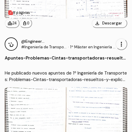
8 páginas
download
leaderboard
personal_bag
Descargar
24
0
@Engineer95
more_vert
#Ingeniería de Transpor
·
1º Máster en Ingeniería I
tes
ndustrial (UC3M)
Apuntes
-
Problemas-Cintas-transportadoras-resuelto
s-y-explicados.pdf
He publicado nuevos apuntes de 1º Ingeniería de Transporte
s: Problemas-Cintas-transportadoras-resueltos-y-explica
dos.pdf