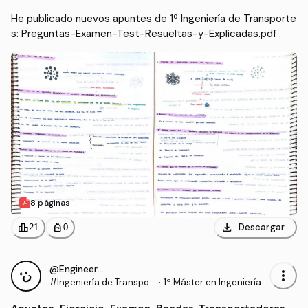
He publicado nuevos apuntes de 1º Ingeniería de Transporte
s: Preguntas-Examen-Test-Resueltas-y-Explicadas.pdf
8 páginas
download
leaderboard
personal_bag
Descargar
21
0
@Engineer95
more_vert
#Ingeniería de Transpor
·
1º Máster en Ingeniería I
tes
ndustrial (UC3M)