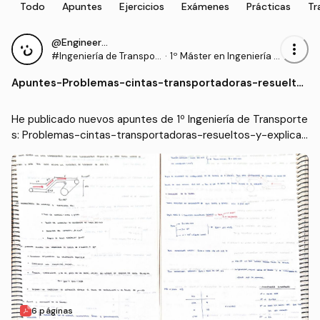
Todo
Apuntes
Ejercicios
Exámenes
Prácticas
Tr
@Engineer95
more_vert
#Ingeniería de Transpor
·
1º Máster en Ingeniería I
tes
ndustrial (UC3M)
Apuntes
-
Problemas-cintas-transportadoras-resuelto
s-y-explicados.pdf
He publicado nuevos apuntes de 1º Ingeniería de Transporte
s: Problemas-cintas-transportadoras-resueltos-y-explicad
os.pdf
6 páginas