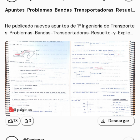
tes
ndustrial (UC3M)
Apuntes
-
Problemas-Bandas-Transportadoras-Resuelt
o-y-Explicado.pdf
He publicado nuevos apuntes de 1º Ingeniería de Transporte
s: Problemas-Bandas-Transportadoras-Resuelto-y-Explica
do.pdf
6 páginas
download
leaderboard
personal_bag
Descargar
13
0
@Engineer95