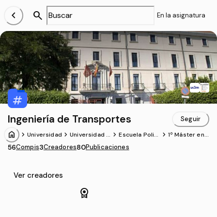
chevron_left
search
En la asignatura
Ingeniería de Transportes
Seguir
home
chevron_forward
chevron_forward
chevron_forward
chevron_forward
Universidad
Universidad C
Escuela Polit
1º Máster en I
arlos III de Ma
écnica Superi
ngeniería Ind
56
Compis
3
Creadores
80
Publicaciones
drid
or. Campus d
ustrial (UC3
e Leganés
M)
Ver creadores
license