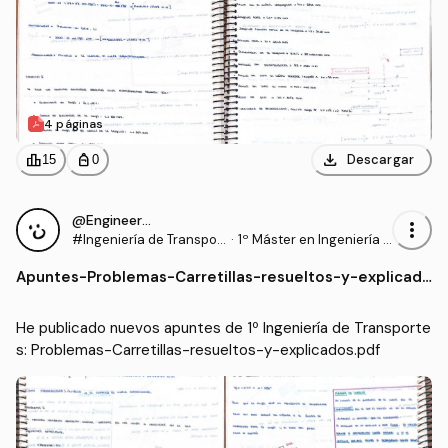
4 páginas
download
leaderboard
personal_bag
Descargar
15
0
@Engineer95
more_vert
#Ingeniería de Transpor
·
1º Máster en Ingeniería I
tes
ndustrial (UC3M)
Apuntes
-
Problemas-Carretillas-resueltos-y-explicado
s.pdf
He publicado nuevos apuntes de 1º Ingeniería de Transporte
s: Problemas-Carretillas-resueltos-y-explicados.pdf