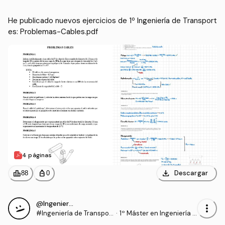
He publicado nuevos ejercicios de 1º Ingeniería de Transport
es: Problemas-Cables.pdf
4 páginas
download
leaderboard
personal_bag
Descargar
88
0
@Ingeniero_NBA
more_vert
#Ingeniería de Transpor
·
1º Máster en Ingeniería I
tes
ndustrial (UC3M)