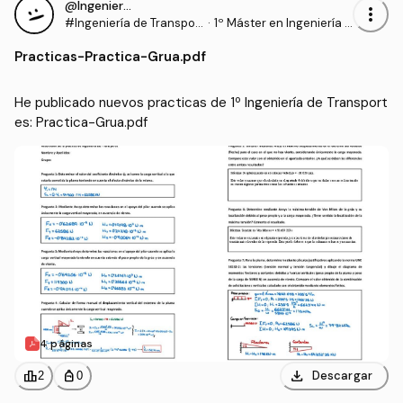
@Ingeniero_NBA
more_vert
#Ingeniería de Transpor
·
1º Máster en Ingeniería I
tes
ndustrial (UC3M)
Practicas
-
Practica-Grua.pdf
He publicado nuevos practicas de 1º Ingeniería de Transport
es: Practica-Grua.pdf
4 páginas
download
leaderboard
personal_bag
Descargar
2
0