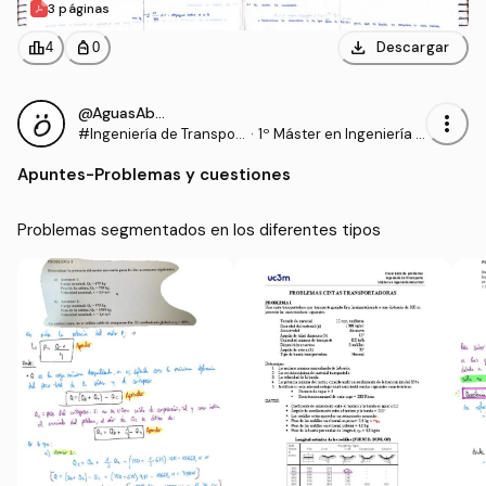
3 páginas
download
leaderboard
personal_bag
Descargar
4
0
@AguasAbajo
more_vert
#Ingeniería de Transpor
·
1º Máster en Ingeniería I
tes
ndustrial (UC3M)
Apuntes
-
Problemas y cuestiones
Problemas segmentados en los diferentes tipos