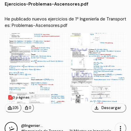
Ejercicios
-
Problemas-Ascensores.pdf
He publicado nuevos ejercicios de 1º Ingeniería de Transport
es: Problemas-Ascensores.pdf
3 páginas
download
leaderboard
personal_bag
Descargar
105
0
@Ingeniero_NBA
more_vert