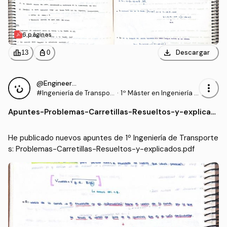
6 páginas
download
leaderboard
personal_bag
Descargar
13
0
@Engineer95
more_vert
#Ingeniería de Transpor
·
1º Máster en Ingeniería I
tes
ndustrial (UC3M)
Apuntes
-
Problemas-Carretillas-Resueltos-y-explicad
os.pdf
He publicado nuevos apuntes de 1º Ingeniería de Transporte
s: Problemas-Carretillas-Resueltos-y-explicados.pdf