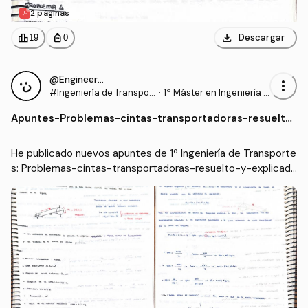
2 páginas
download
leaderboard
personal_bag
Descargar
19
0
@Engineer95
more_vert
#Ingeniería de Transpor
·
1º Máster en Ingeniería I
tes
ndustrial (UC3M)
Apuntes
-
Problemas-cintas-transportadoras-resuelto
-y-explicado.pdf
He publicado nuevos apuntes de 1º Ingeniería de Transporte
s: Problemas-cintas-transportadoras-resuelto-y-explicad
o.pdf