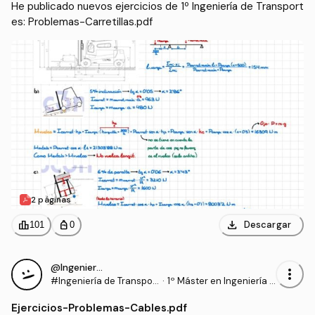
He publicado nuevos ejercicios de 1º Ingeniería de Transport
es: Problemas-Carretillas.pdf
2 páginas
download
leaderboard
personal_bag
Descargar
101
0
@Ingeniero_NBA
more_vert
#Ingeniería de Transpor
·
1º Máster en Ingeniería I
tes
ndustrial (UC3M)
Ejercicios
-
Problemas-Cables.pdf