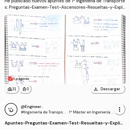
He publicado nuevos apuntes de 1º Ingeniería de Transporte
s: Preguntas-Examen-Test-Ascensores-Resueltas-y-Expli
cadas.pdf
3 páginas
download
leaderboard
personal_bag
Descargar
31
0
@Engineer95
more_vert
#Ingeniería de Transpor
·
1º Máster en Ingeniería I
tes
ndustrial (UC3M)
Apuntes
-
Preguntas-Examen-Test-Resueltas-y-Explic
adas.pdf