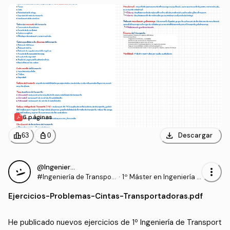
6 páginas
download
leaderboard
personal_bag
Descargar
63
0
@Ingeniero_NBA
more_vert
#Ingeniería de Transpor
·
1º Máster en Ingeniería I
tes
ndustrial (UC3M)
Ejercicios
-
Problemas-Cintas-Transportadoras.pdf
He publicado nuevos ejercicios de 1º Ingeniería de Transport