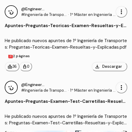
@Engineer95
more_vert
#Ingeniería de Transpor
·
1º Máster en Ingeniería I
tes
ndustrial (UC3M)
Apuntes
-
Preguntas-Teoricas-Examen-Resueltas-y-Ex
plicadas.pdf
He publicado nuevos apuntes de 1º Ingeniería de Transporte
s: Preguntas-Teoricas-Examen-Resueltas-y-Explicadas.pdf
2 páginas
download
leaderboard
personal_bag
Descargar
36
0
@Engineer95
more_vert
#Ingeniería de Transpor
·
1º Máster en Ingeniería I
tes
ndustrial (UC3M)
Apuntes
-
Preguntas-Examen-Test-Carretillas-Resuelt
as-y-Explicadas.pdf
He publicado nuevos apuntes de 1º Ingeniería de Transporte
s: Preguntas-Examen-Test-Carretillas-Resueltas-y-Explica
das.pdf