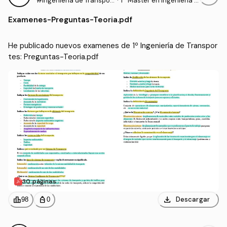
#Ingeniería de Transpor
·
1º Máster en Ingeniería I
tes
ndustrial (UC3M)
Examenes
-
Preguntas-Teoria.pdf
He publicado nuevos examenes de 1º Ingeniería de Transpor
tes: Preguntas-Teoria.pdf
30 páginas
download
leaderboard
personal_bag
Descargar
98
0