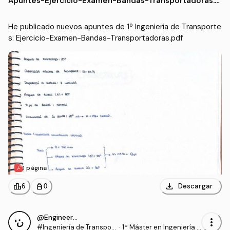
Apuntes
-
Ejercicio-Examen-Bandas-Transportadoras.p
df
He publicado nuevos apuntes de 1º Ingeniería de Transporte
s: Ejercicio-Examen-Bandas-Transportadoras.pdf
1 página
download
leaderboard
personal_bag
Descargar
6
0
@Engineer95
more_vert
#Ingeniería de Transpor
·
1º Máster en Ingeniería I