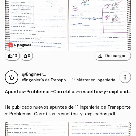
4 páginas
download
leaderboard
personal_bag
Descargar
13
0
@Engineer95
more_vert
#Ingeniería de Transpor
·
1º Máster en Ingeniería I
tes
ndustrial (UC3M)
Apuntes
-
Problemas-Carretillas-resueltos-y-explicado
s.pdf
He publicado nuevos apuntes de 1º Ingeniería de Transporte
s: Problemas-Carretillas-resueltos-y-explicados.pdf