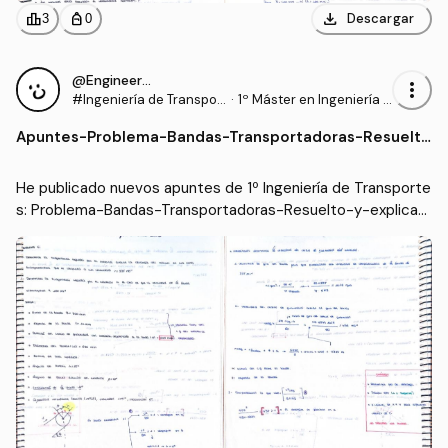
download
leaderboard
personal_bag
Descargar
3
0
@Engineer95
more_vert
#Ingeniería de Transpor
·
1º Máster en Ingeniería I
tes
ndustrial (UC3M)
Apuntes
-
Problema-Bandas-Transportadoras-Resuelto
-y-explicado.pdf
He publicado nuevos apuntes de 1º Ingeniería de Transporte
s: Problema-Bandas-Transportadoras-Resuelto-y-explicad
o.pdf