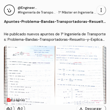
@Engineer95
more_vert
#Ingeniería de Transpor
·
1º Máster en Ingeniería I
tes
ndustrial (UC3M)
Apuntes
-
Problema-Bandas-Transportadoras-Resuelto
-y-Explicado.pdf
He publicado nuevos apuntes de 1º Ingeniería de Transporte
s: Problema-Bandas-Transportadoras-Resuelto-y-Explicad
o.pdf
8 páginas
download
leaderboard
personal_bag
Descargar
3
0