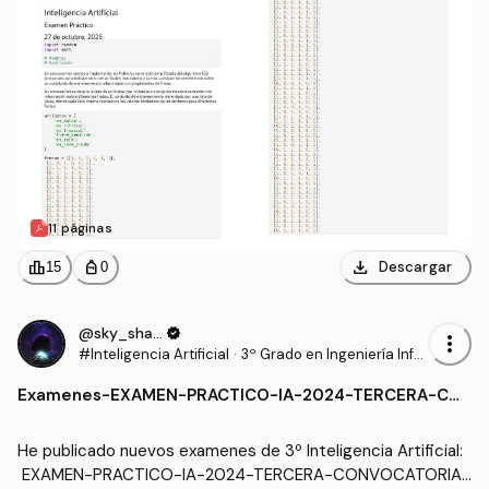
11 páginas
download
leaderboard
personal_bag
Descargar
15
0
@sky_shadow
verified
more_vert
#Inteligencia Artificial
·
3º Grado en Ingeniería Infor
mática - Ingeniería del Soft
Examenes
-
EXAMEN-PRACTICO-IA-2024-TERCERA-CO
ware (US)
NVOCATORIA-k-Medias-RESUELTO.pdf
He publicado nuevos examenes de 3º Inteligencia Artificial:
 EXAMEN-PRACTICO-IA-2024-TERCERA-CONVOCATORIA-