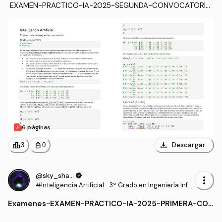
 EXAMEN-PRACTICO-IA-2025-SEGUNDA-CONVOCATORIA
-Clustering-Jerarquico-Aglomerativo-RESUELTO.pdf
6 páginas
download
leaderboard
personal_bag
Descargar
3
0
@sky_shadow
verified
more_vert
#Inteligencia Artificial
·
3º Grado en Ingeniería Infor
mática - Ingeniería del Soft
Examenes
-
EXAMEN-PRACTICO-IA-2025-PRIMERA-CON
ware (US)
VOCATORIA-Algoritmo-Cobertura-RESUELT