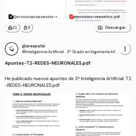
Ejerciciospropuestos-re
ejercicios-resueltos.pdf
sueltos.ipynb
leaderboard
personal_bag
Descargar
11
0
@araapafal
more_vert
#Inteligencia Artificial
·
3º Grado en Ingeniería Infor
mática - Ingeniería del Soft
Apuntes
-
T2-REDES-NEURONALES.pdf
ware (US)
He publicado nuevos apuntes de 3º Inteligencia Artificial: T2
-REDES-NEURONALES.pdf