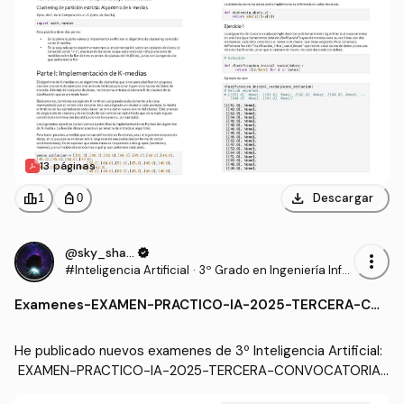
13 páginas
download
leaderboard
personal_bag
Descargar
1
0
@sky_shadow
verified
more_vert
#Inteligencia Artificial
·
3º Grado en Ingeniería Infor
mática - Ingeniería del Soft
Examenes
-
EXAMEN-PRACTICO-IA-2025-TERCERA-CO
ware (US)
NVOCATORIA-ID3-RESUELTO.pdf
He publicado nuevos examenes de 3º Inteligencia Artificial:
 EXAMEN-PRACTICO-IA-2025-TERCERA-CONVOCATORIA-
ID3-RESUELTO.pdf