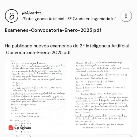
@Alvaritto_hj
more_vert
#Inteligencia Artificial
·
3º Grado en Ingeniería Infor
mática - Ingeniería del Soft
Examenes
-
Convocatoria-Enero-2025.pdf
ware (US)
He publicado nuevos examenes de 3º Inteligencia Artificial:
 Convocatoria-Enero-2025.pdf
6 páginas