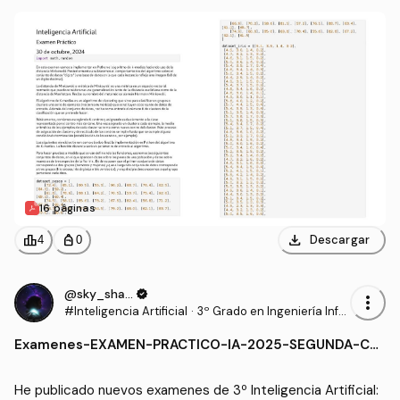
k-Medias-RESUELTO.pdf
16 páginas
download
leaderboard
personal_bag
Descargar
4
0
@sky_shadow
verified
more_vert
#Inteligencia Artificial
·
3º Grado en Ingeniería Infor
mática - Ingeniería del Soft
Examenes
-
EXAMEN-PRACTICO-IA-2025-SEGUNDA-CO
ware (US)
NVOCATORIA-Clustering-Jerarquico-Aglom
erativo-RESUELTO.pdf
He publicado nuevos examenes de 3º Inteligencia Artificial: