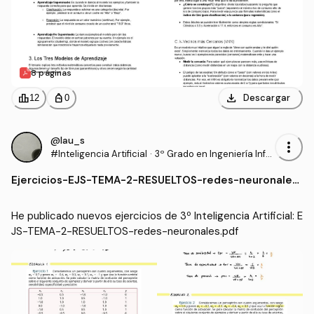
8 páginas
download
leaderboard
personal_bag
Descargar
12
0
@lau_s
more_vert
#Inteligencia Artificial
·
3º Grado en Ingeniería Infor
mática - Ingeniería del Soft
Ejercicios
-
EJS-TEMA-2-RESUELTOS-redes-neuronales.
ware (US)
pdf
He publicado nuevos ejercicios de 3º Inteligencia Artificial: E
JS-TEMA-2-RESUELTOS-redes-neuronales.pdf