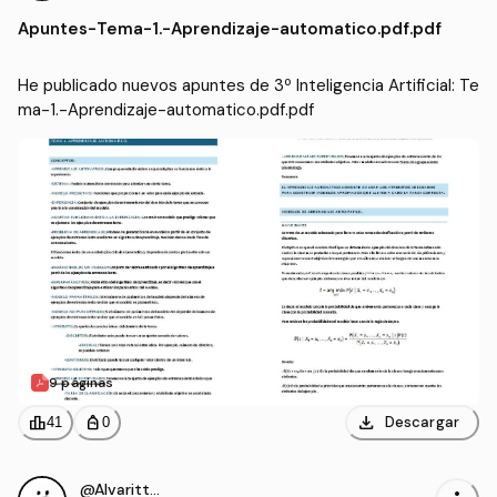
mática - Ingeniería del Soft
Apuntes
-
Tema-1.-Aprendizaje-automatico.pdf.pdf
ware (US)
He publicado nuevos apuntes de 3º Inteligencia Artificial: Te
ma-1.-Aprendizaje-automatico.pdf.pdf
9 páginas
download
leaderboard
personal_bag
Descargar
41
0
@Alvaritto_hj