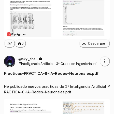
8 páginas
download
leaderboard
personal_bag
Descargar
4
0
@sky_shadow
verified
more_vert
#Inteligencia Artificial
·
3º Grado en Ingeniería Infor
mática - Ingeniería del Soft
Practicas
-
PRACTICA-8-IA-Redes-Neuronales.pdf
ware (US)
He publicado nuevos practicas de 3º Inteligencia Artificial: P
RACTICA-8-IA-Redes-Neuronales.pdf