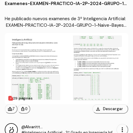
Examenes
-
EXAMEN-PRACTICO-IA-2P-2024-GRUPO-1-
ware (US)
Naive-Bayes-RESUELTO.pdf
He publicado nuevos examenes de 3º Inteligencia Artificial:
 EXAMEN-PRACTICO-IA-2P-2024-GRUPO-1-Naive-Bayes-
RESUELTO.pdf
29 páginas
download
leaderboard
personal_bag
Descargar
7
0
@Alvaritto_hj
more_vert
#Inteligencia Artificial
·
3º Grado en Ingeniería Infor