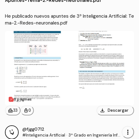
Apuntes
-
Tema-2.-Redes-neuronales.pdf
ware (US)
He publicado nuevos apuntes de 3º Inteligencia Artificial: Te
ma-2.-Redes-neuronales.pdf
8 páginas
download
leaderboard
personal_bag
Descargar
33
0
@fjgg0712
more_vert
#Inteligencia Artificial
·
3º Grado en Ingeniería Infor