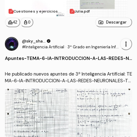
Cuestiones y ejercicios.p
Julia.pdf
df
leaderboard
personal_bag
Descargar
42
0
@sky_shadow
verified
more_vert
#Inteligencia Artificial
·
3º Grado en Ingeniería Infor
mática - Ingeniería del Soft
Apuntes
-
TEMA-6-IA-INTRODUCCION-A-LAS-REDES-NE
ware (US)
URONALES-Teoria-y-Ejercicios.pdf
He publicado nuevos apuntes de 3º Inteligencia Artificial: TE
MA-6-IA-INTRODUCCION-A-LAS-REDES-NEURONALES-Te
oria-y-Ejercicios.pdf