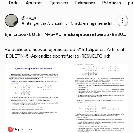
Todo
Apuntes
Ejercicios
Exámenes
Prácticas
pu
@lau_s
more_vert
#Inteligencia Artificial
·
3º Grado en Ingeniería Infor
mática - Ingeniería del Soft
Ejercicios
-
BOLETIN-5-Aprendizajeporrefuerzo-RESUEL
ware (US)
TO.pdf
He publicado nuevos ejercicios de 3º Inteligencia Artificial:
 BOLETIN-5-Aprendizajeporrefuerzo-RESUELTO.pdf
14 páginas