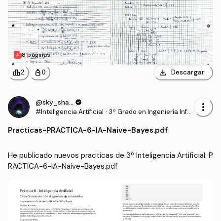
8 páginas
download
leaderboard
personal_bag
Descargar
2
0
@sky_shadow
verified
more_vert
#Inteligencia Artificial
·
3º Grado en Ingeniería Infor
mática - Ingeniería del Soft
Practicas
-
PRACTICA-6-IA-Naive-Bayes.pdf
ware (US)
He publicado nuevos practicas de 3º Inteligencia Artificial: P
RACTICA-6-IA-Naive-Bayes.pdf