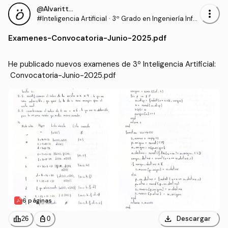
@Alvaritto_hj
more_vert
#Inteligencia Artificial
·
3º Grado en Ingeniería Infor
mática - Ingeniería del Soft
Examenes
-
Convocatoria-Junio-2025.pdf
ware (US)
He publicado nuevos examenes de 3º Inteligencia Artificial:
 Convocatoria-Junio-2025.pdf
6 páginas
download
leaderboard
personal_bag
Descargar
26
0