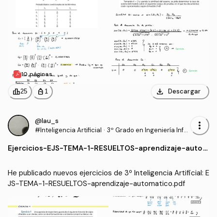
10 páginas
download
leaderboard
personal_bag
Descargar
25
1
@lau_s
more_vert
#Inteligencia Artificial
·
3º Grado en Ingeniería Infor
mática - Ingeniería del Soft
Ejercicios
-
EJS-TEMA-1-RESUELTOS-aprendizaje-auto
ware (US)
matico.pdf
He publicado nuevos ejercicios de 3º Inteligencia Artificial: E
JS-TEMA-1-RESUELTOS-aprendizaje-automatico.pdf