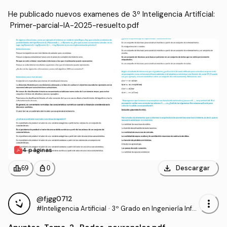
He publicado nuevos examenes de 3º Inteligencia Artificial:
 Primer-parcial-IA-2025-resuelto.pdf
4 páginas
download
leaderboard
personal_bag
Descargar
69
0
@fjgg0712
more_vert
#Inteligencia Artificial
·
3º Grado en Ingeniería Infor
mática - Ingeniería del Soft