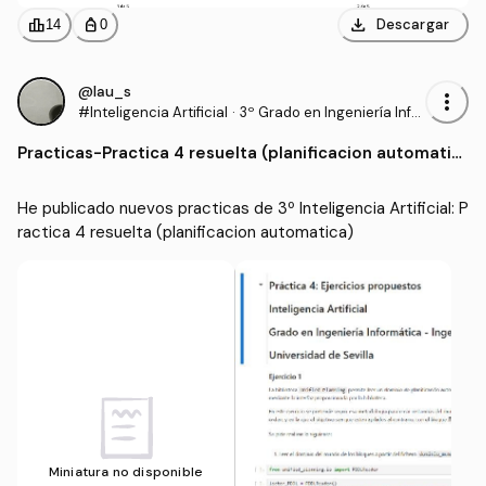
download
leaderboard
personal_bag
Descargar
14
0
@lau_s
more_vert
#Inteligencia Artificial
·
3º Grado en Ingeniería Infor
mática - Ingeniería del Soft
Practicas
-
Practica 4 resuelta (planificacion automatic
ware (US)
a)
He publicado nuevos practicas de 3º Inteligencia Artificial: P
ractica 4 resuelta (planificacion automatica)
Miniatura no disponible