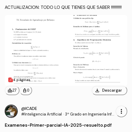
ACTUALIZACION: TODO LO QUE TIENES QUE SABER !!!!!!!!!!!!
4 páginas
download
leaderboard
personal_bag
Descargar
27
0
@ICADE
more_vert
#Inteligencia Artificial
·
3º Grado en Ingeniería Infor
mática - Ingeniería del Soft
Examenes
-
Primer-parcial-IA-2025-resuelto.pdf
ware (US)