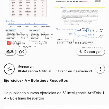
9 páginas
download
leaderboard
personal_bag
Descargar
28
0
@nmartin
more_vert
#Inteligencia Artificial
·
3º Grado en Ingeniería Infor
mática - Ingeniería del Soft
Ejercicios
-
IA - Boletines Resueltos
ware (US)
He publicado nuevos ejercicios de 3º Inteligencia Artificial: I
A - Boletines Resueltos