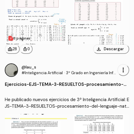
8 páginas
download
leaderboard
personal_bag
Descargar
28
0
@lau_s
more_vert
#Inteligencia Artificial
·
3º Grado en Ingeniería Infor
mática - Ingeniería del Soft
Ejercicios
-
EJS-TEMA-3-RESUELTOS-procesamiento-d
ware (US)
el-lenguaje-natural.pdf
He publicado nuevos ejercicios de 3º Inteligencia Artificial: E
JS-TEMA-3-RESUELTOS-procesamiento-del-lenguaje-natu
ral.pdf