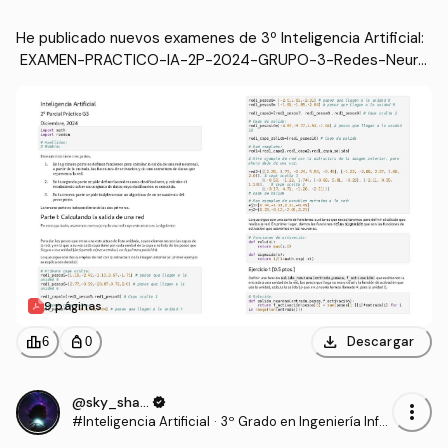
Redes-Neuronales-RESUELTO.pdf
He publicado nuevos examenes de 3º Inteligencia Artificial:
 EXAMEN-PRACTICO-IA-2P-2024-GRUPO-3-Redes-Neuro
nales-RESUELTO.pdf
9 páginas
download
leaderboard
personal_bag
Descargar
6
0
@sky_shadow
verified
more_vert
#Inteligencia Artificial
·
3º Grado en Ingeniería Infor
mática - Ingeniería del Soft