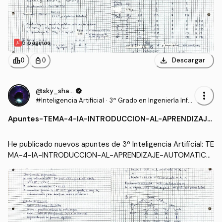
5 páginas
download
leaderboard
personal_bag
Descargar
0
0
@sky_shadow
verified
more_vert
#Inteligencia Artificial
·
3º Grado en Ingeniería Infor
mática - Ingeniería del Soft
Apuntes
-
TEMA-4-IA-INTRODUCCION-AL-APRENDIZAJE
ware (US)
-AUTOMATICO-Teoria-y-Ejercicios.pdf
He publicado nuevos apuntes de 3º Inteligencia Artificial: TE
MA-4-IA-INTRODUCCION-AL-APRENDIZAJE-AUTOMATICO
-Teoria-y-Ejercicios.pdf