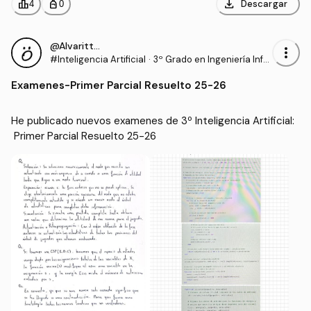
download
leaderboard
personal_bag
Descargar
4
0
@Alvaritto_hj
more_vert
#Inteligencia Artificial
·
3º Grado en Ingeniería Infor
mática - Ingeniería del Soft
Examenes
-
Primer Parcial Resuelto 25-26
ware (US)
He publicado nuevos examenes de 3º Inteligencia Artificial:
 Primer Parcial Resuelto 25-26