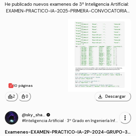
O.pdf
He publicado nuevos examenes de 3º Inteligencia Artificial:
 EXAMEN-PRACTICO-IA-2025-PRIMERA-CONVOCATORIA-
Algoritmo-Cobertura-RESUELTO.pdf
10 páginas
download
leaderboard
personal_bag
Descargar
2
0
@sky_shadow
verified
more_vert
#Inteligencia Artificial
·
3º Grado en Ingeniería Infor
mática - Ingeniería del Soft
Examenes
-
EXAMEN-PRACTICO-IA-2P-2024-GRUPO-3-
ware (US)