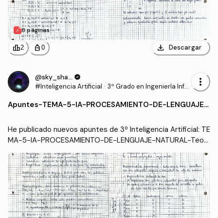
8 páginas
download
leaderboard
personal_bag
Descargar
2
0
@sky_shadow
verified
more_vert
#Inteligencia Artificial
·
3º Grado en Ingeniería Infor
mática - Ingeniería del Soft
Apuntes
-
TEMA-5-IA-PROCESAMIENTO-DE-LENGUAJE-
ware (US)
NATURAL-Teoria-y-Ejercicios.pdf
He publicado nuevos apuntes de 3º Inteligencia Artificial: TE
MA-5-IA-PROCESAMIENTO-DE-LENGUAJE-NATURAL-Teori
a-y-Ejercicios.pdf