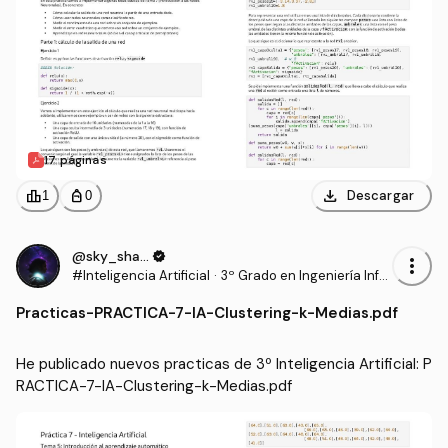
17 páginas
download
leaderboard
personal_bag
Descargar
1
0
@sky_shadow
verified
more_vert
#Inteligencia Artificial
·
3º Grado en Ingeniería Infor
mática - Ingeniería del Soft
Practicas
-
PRACTICA-7-IA-Clustering-k-Medias.pdf
ware (US)
He publicado nuevos practicas de 3º Inteligencia Artificial: P
RACTICA-7-IA-Clustering-k-Medias.pdf