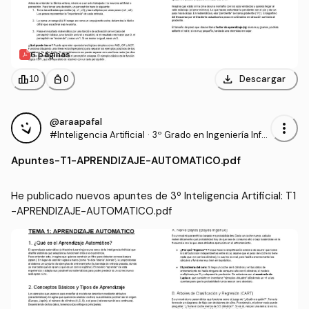
6 páginas
download
leaderboard
personal_bag
Descargar
10
0
@araapafal
more_vert
#Inteligencia Artificial
·
3º Grado en Ingeniería Infor
mática - Ingeniería del Soft
Apuntes
-
T1-APRENDIZAJE-AUTOMATICO.pdf
ware (US)
He publicado nuevos apuntes de 3º Inteligencia Artificial: T1
-APRENDIZAJE-AUTOMATICO.pdf