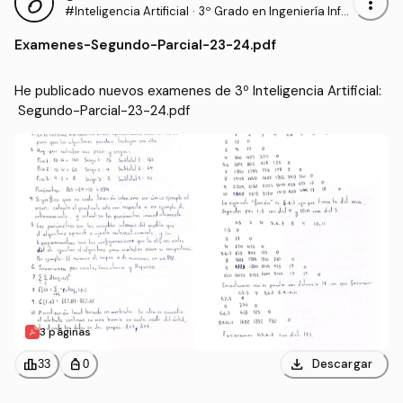
more_vert
#Inteligencia Artificial
·
3º Grado en Ingeniería Infor
mática - Ingeniería del Soft
Examenes
-
Segundo-Parcial-23-24.pdf
ware (US)
He publicado nuevos examenes de 3º Inteligencia Artificial:
 Segundo-Parcial-23-24.pdf
3 páginas
download
leaderboard
personal_bag
Descargar
33
0