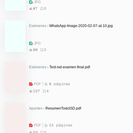
JPG
87
0
Exámenes
- WhatsApp-Image-2020-02-07-at-10.jpg
JPG
88
0
Exámenes
- Test-isd-examen-final.pdf
PDF
8 páginas
167
4
Apuntes
- ResumenTodoISD.pdf
PDF
33 páginas
69
0