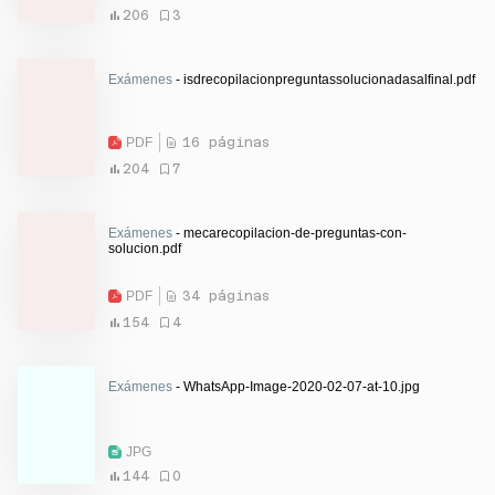
206
3
Exámenes
- isdrecopilacionpreguntassolucionadasalfinal.pdf
PDF
16 páginas
204
7
Exámenes
- mecarecopilacion-de-preguntas-con-
solucion.pdf
PDF
34 páginas
154
4
Exámenes
- WhatsApp-Image-2020-02-07-at-10.jpg
JPG
144
0