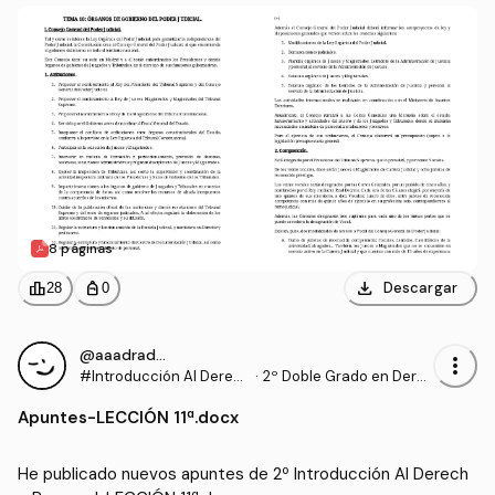
8 páginas
download
leaderboard
personal_bag
Descargar
28
0
@aaadrados
more_vert
#Introducción Al Derec
·
2º Doble Grado en Dere
ho Procesal
cho y Gestión y Administ
Apuntes
-
LECCIÓN 11ª.docx
ración Pública (US)
He publicado nuevos apuntes de 2º Introducción Al Derech