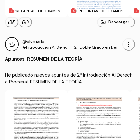
PREGUNTAS-DE-EXAMEN-
PREGUNTAS-DE-EXAMEN-
8.pdf
9.pdf
leaderboard
personal_bag
Descargar
5
0
@elemarle
more_vert
#Introducción Al Derec
·
2º Doble Grado en Dere
ho Procesal
cho y Gestión y Administ
Apuntes
-
RESUMEN DE LA TEORÍA
ración Pública (US)
He publicado nuevos apuntes de 2º Introducción Al Derech
o Procesal: RESUMEN DE LA TEORÍA