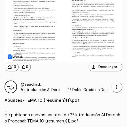
Word
download
leaderboard
personal_bag
Descargar
10
0
@aaadrados
more_vert
#Introducción Al Derec
·
2º Doble Grado en Dere
ho Procesal
cho y Gestión y Administ
Apuntes
-
TEMA 10 (resumen)(1).pdf
ración Pública (US)
He publicado nuevos apuntes de 2º Introducción Al Derech
o Procesal: TEMA 10 (resumen)(1).pdf