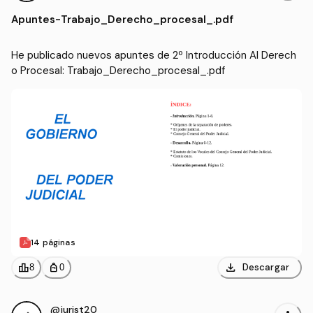
ho Procesal
cho y Gestión y Administ
Apuntes
-
Trabajo_Derecho_procesal_.pdf
ración Pública (US)
He publicado nuevos apuntes de 2º Introducción Al Derech
o Procesal: Trabajo_Derecho_procesal_.pdf
14 páginas
download
leaderboard
personal_bag
Descargar
8
0
@jurist20