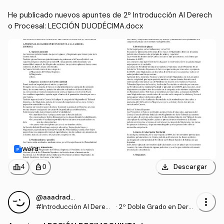
He publicado nuevos apuntes de 2º Introducción Al Derech
o Procesal: LECCIÓN DUODÉCIMA.docx
Word
download
leaderboard
personal_bag
Descargar
4
0
@aaadrados
more_vert
#Introducción Al Derec
·
2º Doble Grado en Dere
ho Procesal
cho y Gestión y Administ