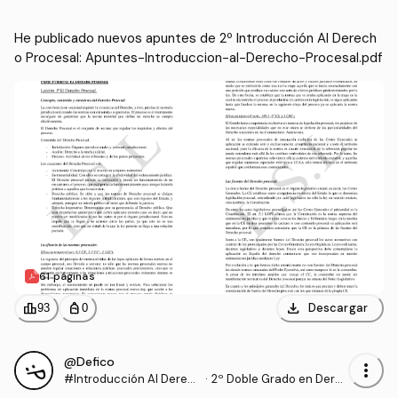
pdf
He publicado nuevos apuntes de 2º Introducción Al Derech
o Procesal: Apuntes-Introduccion-al-Derecho-Procesal.pdf
61 páginas
download
leaderboard
personal_bag
Descargar
93
0
@Defico
more_vert
#Introducción Al Derec
·
2º Doble Grado en Dere
ho Procesal
cho y Gestión y Administ