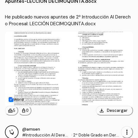
Apuntes
-
LECCIÓN DECIMOQUINTA.docx
ración Pública (US)
He publicado nuevos apuntes de 2º Introducción Al Derech
o Procesal: LECCIÓN DECIMOQUINTA.docx
Word
download
leaderboard
personal_bag
Descargar
5
0
@amsen
more_vert
#Introducción Al Derec
·
2º Doble Grado en Dere