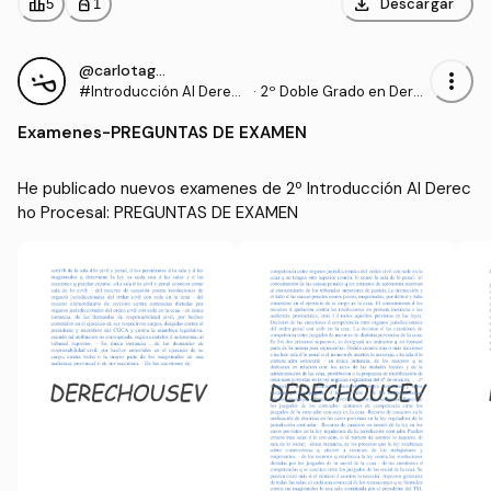
download
leaderboard
personal_bag
Descargar
5
1
@carlotagomez00
more_vert
#Introducción Al Derec
·
2º Doble Grado en Dere
ho Procesal
cho y Gestión y Administ
Examenes
-
PREGUNTAS DE EXAMEN
ración Pública (US)
He publicado nuevos examenes de 2º Introducción Al Derec
ho Procesal: PREGUNTAS DE EXAMEN