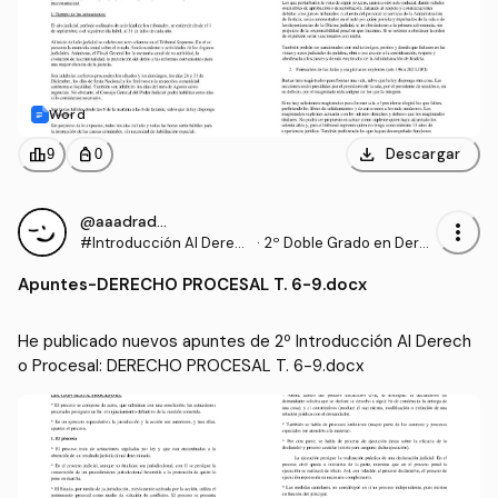
Word
download
leaderboard
personal_bag
Descargar
9
0
@aaadrados
more_vert
#Introducción Al Derec
·
2º Doble Grado en Dere
ho Procesal
cho y Gestión y Administ
Apuntes
-
DERECHO PROCESAL T. 6-9.docx
ración Pública (US)
He publicado nuevos apuntes de 2º Introducción Al Derech
o Procesal: DERECHO PROCESAL T. 6-9.docx