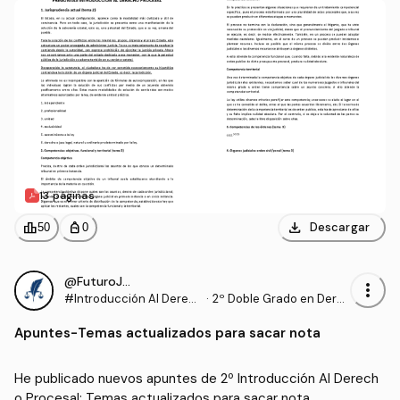
13 páginas
download
leaderboard
personal_bag
Descargar
50
0
@FuturoJurista
more_vert
#Introducción Al Derec
·
2º Doble Grado en Dere
ho Procesal
cho y Gestión y Administ
Apuntes
-
Temas actualizados para sacar nota
ración Pública (US)
He publicado nuevos apuntes de 2º Introducción Al Derech
o Procesal: Temas actualizados para sacar nota