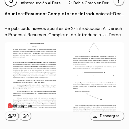
more_vert
#Introducción Al Derec
·
2º Doble Grado en Dere
ho Procesal
cho y Gestión y Administ
Apuntes
-
Resumen-Completo-de-Introduccio-al-Dere
ración Pública (US)
cho-Procesal.pdf
He publicado nuevos apuntes de 2º Introducción Al Derech
o Procesal: Resumen-Completo-de-Introduccio-al-Derech
o-Procesal.pdf
55 páginas
download
leaderboard
personal_bag
Descargar
23
0