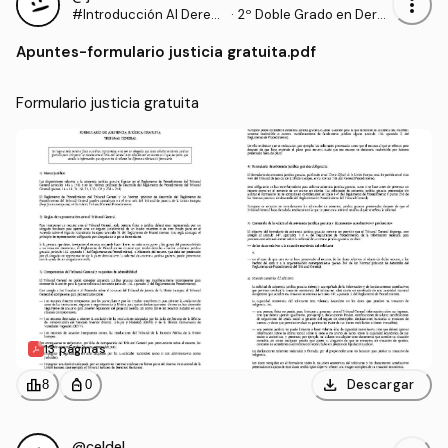
more_vert
#Introducción Al Derec
·
2º Doble Grado en Dere
ho Procesal
cho y Gestión y Administ
Apuntes
-
formulario justicia gratuita.pdf
ración Pública (US)
Formulario justicia gratuita
13 páginas
download
leaderboard
personal_bag
Descargar
8
0
@celdel