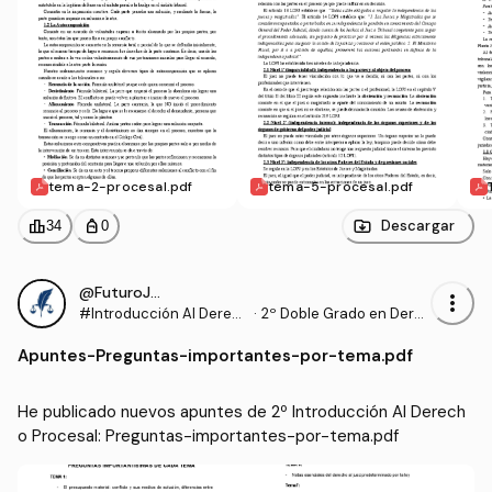
tema-2-procesal.pdf
tema-5-procesal.pdf
leaderboard
personal_bag
Descargar
34
0
@FuturoJurista
more_vert
#Introducción Al Derec
·
2º Doble Grado en Dere
ho Procesal
cho y Gestión y Administ
Apuntes
-
Preguntas-importantes-por-tema.pdf
ración Pública (US)
He publicado nuevos apuntes de 2º Introducción Al Derech
o Procesal: Preguntas-importantes-por-tema.pdf