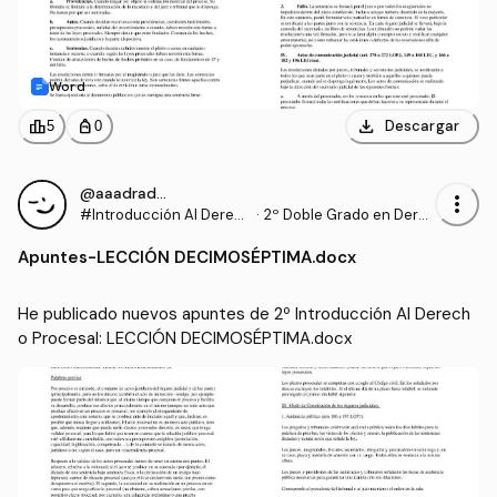
Word
download
leaderboard
personal_bag
Descargar
5
0
@aaadrados
more_vert
#Introducción Al Derec
·
2º Doble Grado en Dere
ho Procesal
cho y Gestión y Administ
Apuntes
-
LECCIÓN DECIMOSÉPTIMA.docx
ración Pública (US)
He publicado nuevos apuntes de 2º Introducción Al Derech
o Procesal: LECCIÓN DECIMOSÉPTIMA.docx