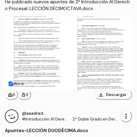
He publicado nuevos apuntes de 2º Introducción Al Derech
o Procesal: LECCIÓN DECIMOCTAVA.docx
Word
download
leaderboard
personal_bag
Descargar
6
0
@aaadrados
more_vert
#Introducción Al Derec
·
2º Doble Grado en Dere
ho Procesal
cho y Gestión y Administ
Apuntes
-
LECCIÓN DUODÉCIMA.docx
ración Pública (US)