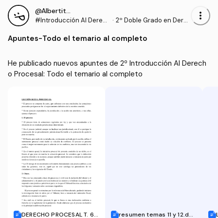
@Albertito150
more_vert
#Introducción Al Derec
·
2º Doble Grado en Dere
ho Procesal
cho y Gestión y Administ
Apuntes
-
Todo el temario al completo
ración Pública (US)
He publicado nuevos apuntes de 2º Introducción Al Derech
o Procesal: Todo el temario al completo
DERECHO PROCESAL T. 6-
resumen temas 11 y 12.doc