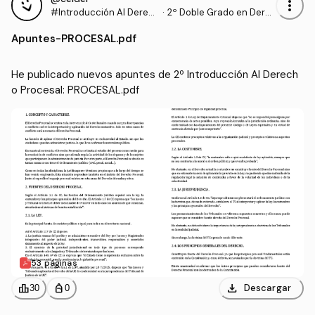
more_vert
#Introducción Al Derec
·
2º Doble Grado en Dere
ho Procesal
cho y Gestión y Administ
Apuntes
-
PROCESAL.pdf
ración Pública (US)
He publicado nuevos apuntes de 2º Introducción Al Derech
o Procesal: PROCESAL.pdf
53 páginas
download
leaderboard
personal_bag
Descargar
30
0