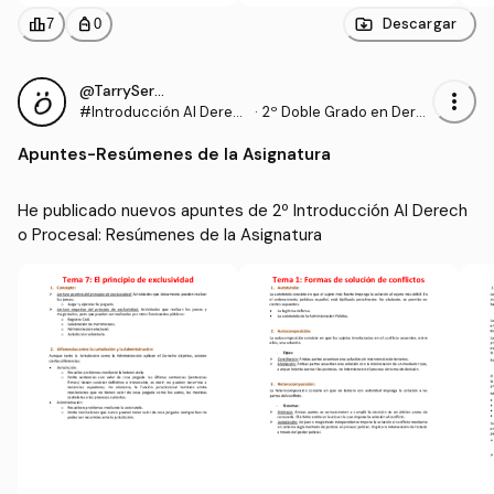
leaderboard
personal_bag
Descargar
7
0
@TarrySergio123
more_vert
#Introducción Al Derec
·
2º Doble Grado en Dere
ho Procesal
cho y Gestión y Administ
Apuntes
-
Resúmenes de la Asignatura
ración Pública (US)
He publicado nuevos apuntes de 2º Introducción Al Derech
o Procesal: Resúmenes de la Asignatura