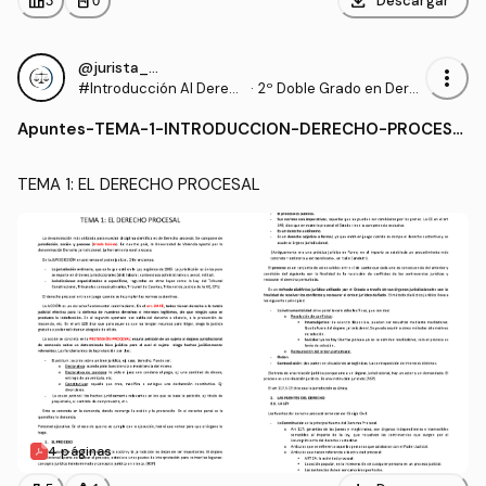
download
leaderboard
personal_bag
Descargar
3
0
@jurista_US
more_vert
#Introducción Al Derec
·
2º Doble Grado en Dere
ho Procesal
cho y Gestión y Administ
Apuntes
-
TEMA-1-INTRODUCCION-DERECHO-PROCESA
ración Pública (US)
L.pdf
TEMA 1: EL DERECHO PROCESAL
4 páginas