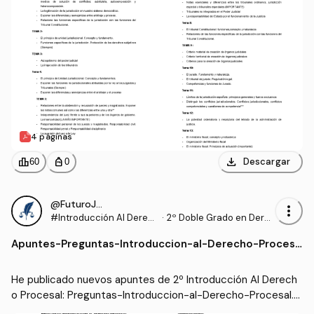
4 páginas
download
leaderboard
personal_bag
Descargar
60
0
@FuturoJurista
more_vert
#Introducción Al Derec
·
2º Doble Grado en Dere
ho Procesal
cho y Gestión y Administ
Apuntes
-
Preguntas-Introduccion-al-Derecho-Procesa
ración Pública (US)
l.pdf
He publicado nuevos apuntes de 2º Introducción Al Derech
o Procesal: Preguntas-Introduccion-al-Derecho-Procesal.p
df