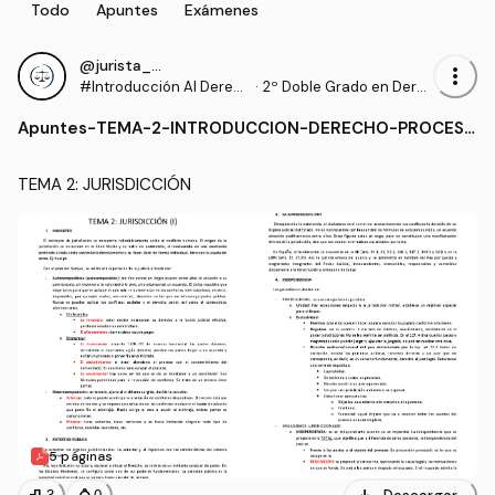
Todo
Apuntes
Exámenes
@jurista_US
more_vert
#Introducción Al Derec
·
2º Doble Grado en Dere
ho Procesal
cho y Gestión y Administ
Apuntes
-
TEMA-2-INTRODUCCION-DERECHO-PROCESA
ración Pública (US)
L.pdf
TEMA 2: JURISDICCIÓN
5 páginas