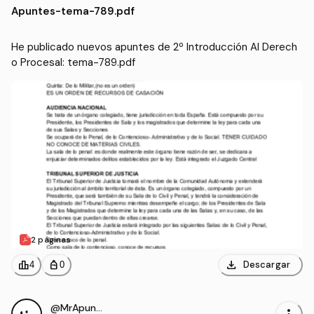
Apuntes
-
tema-789.pdf
ración Pública (US)
He publicado nuevos apuntes de 2º Introducción Al Derech
o Procesal: tema-789.pdf
2 páginas
download
leaderboard
personal_bag
Descargar
4
0
@MrApuntes2