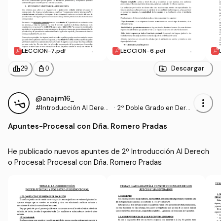
LECCION-7.pdf
LECCION-6.pdf
leaderboard
personal_bag
Descargar
29
0
@anajim16_
more_vert
#Introducción Al Derec
·
2º Doble Grado en Dere
ho Procesal
cho y Gestión y Administ
Apuntes
-
Procesal con Dña. Romero Pradas
ración Pública (US)
He publicado nuevos apuntes de 2º Introducción Al Derech
o Procesal: Procesal con Dña. Romero Pradas