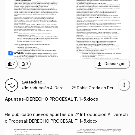
Word
download
leaderboard
personal_bag
Descargar
7
0
@aaadrados
more_vert
#Introducción Al Derec
·
2º Doble Grado en Dere
ho Procesal
cho y Gestión y Administ
Apuntes
-
DERECHO PROCESAL T. 1-5.docx
ración Pública (US)
He publicado nuevos apuntes de 2º Introducción Al Derech
o Procesal: DERECHO PROCESAL T. 1-5.docx