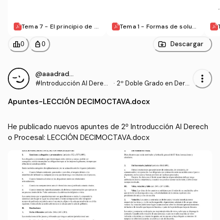
Tema 7 - El principio de e
Tema 1 - Formas de soluci
xclusividad.pdf
ón de conflictos.pdf
leaderboard
personal_bag
Descargar
0
0
@aaadrados
more_vert
#Introducción Al Derec
·
2º Doble Grado en Dere
ho Procesal
cho y Gestión y Administ
Apuntes
-
LECCIÓN DECIMOCTAVA.docx
ración Pública (US)
He publicado nuevos apuntes de 2º Introducción Al Derech
o Procesal: LECCIÓN DECIMOCTAVA.docx