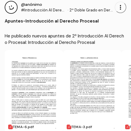
@anónimo
more_vert
#Introducción Al Derec
·
2º Doble Grado en Dere
ho Procesal
cho y Gestión y Administ
Apuntes
-
Introducción al Derecho Procesal
ración Pública (US)
He publicado nuevos apuntes de 2º Introducción Al Derech
o Procesal: Introducción al Derecho Procesal
TEMA-6.pdf
TEMA-3.pdf