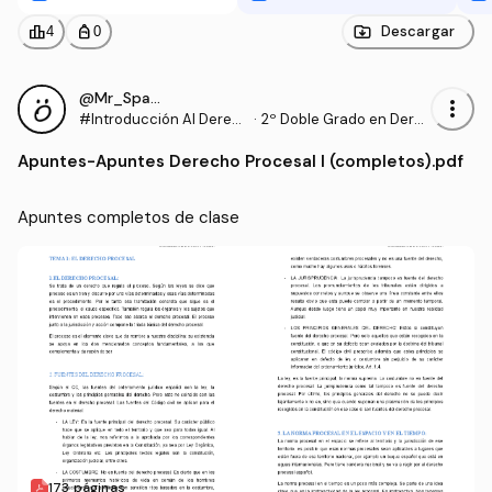
9.docx
x
leaderboard
personal_bag
Descargar
4
0
@Mr_Spaceman
more_vert
#Introducción Al Derec
·
2º Doble Grado en Dere
ho Procesal
cho y Gestión y Administ
Apuntes
-
Apuntes Derecho Procesal I (completos).pdf
ración Pública (US)
Apuntes completos de clase
173 páginas