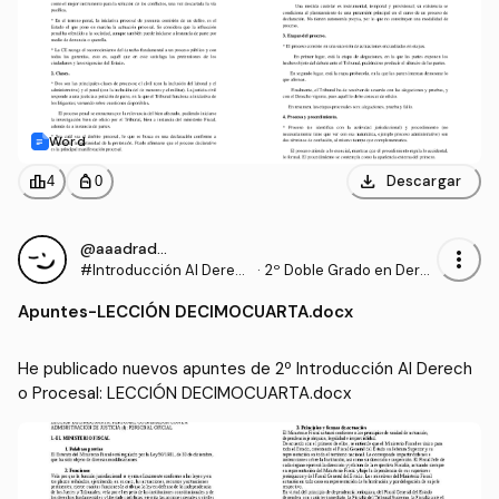
Word
download
leaderboard
personal_bag
Descargar
4
0
@aaadrados
more_vert
#Introducción Al Derec
·
2º Doble Grado en Dere
ho Procesal
cho y Gestión y Administ
Apuntes
-
LECCIÓN DECIMOCUARTA.docx
ración Pública (US)
He publicado nuevos apuntes de 2º Introducción Al Derech
o Procesal: LECCIÓN DECIMOCUARTA.docx