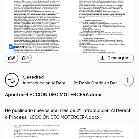
Word
download
leaderboard
personal_bag
Descargar
6
0
@aaadrados
more_vert
#Introducción Al Derec
·
2º Doble Grado en Dere
ho Procesal
cho y Gestión y Administ
Apuntes
-
LECCIÓN DECIMOTERCERA.docx
ración Pública (US)
He publicado nuevos apuntes de 2º Introducción Al Derech
o Procesal: LECCIÓN DECIMOTERCERA.docx