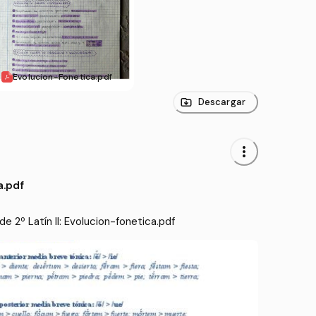
Evolucion-Fonetica.pdf
Descargar
more_vert
a.pdf
 2º Latín II: Evolucion-fonetica.pdf