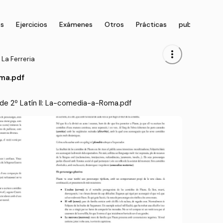
as
Ejercicios
Exámenes
Otros
Prácticas
publication
more_vert
 La Ferreria
ma.pdf
de 2º Latín II: La-comedia-a-Roma.pdf