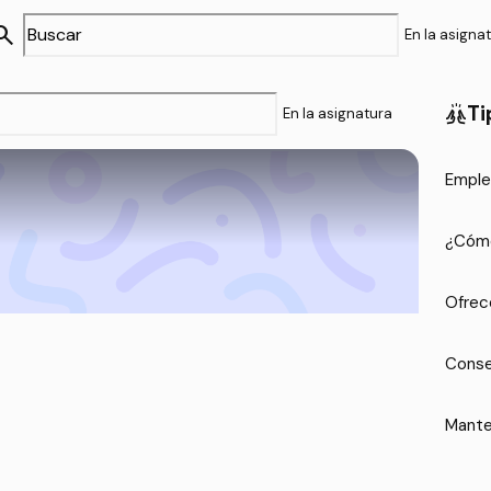
arch
En la asigna
Ti
cheer
En la asignatura
Emple
¿Cómo
Ofrec
Conse
Mante