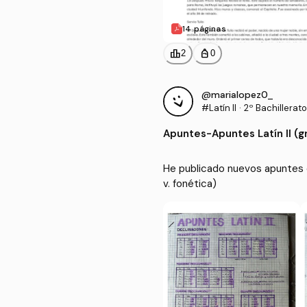
14 páginas
leaderboard
personal_bag
2
0
@marialopez0_
#Latín II
·
2º Bachillerat
Apuntes
-
Apuntes Latín II (g
He publicado nuevos apuntes de 
v. fonética)