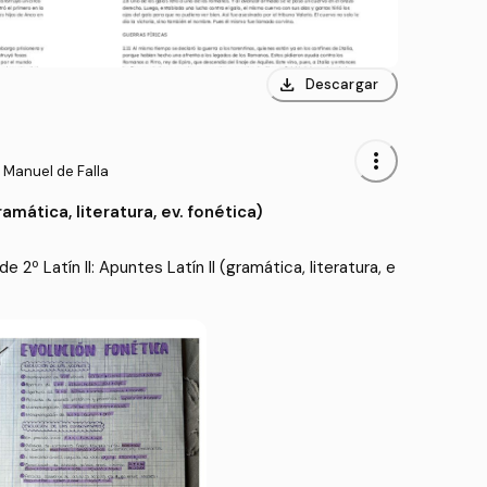
download
Descargar
more_vert
o Manuel de Falla
ramática, literatura, ev. fonética)
2º Latín II: Apuntes Latín II (gramática, literatura, e