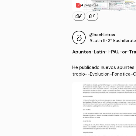
4 páginas
leaderboard
personal_bag
0
0
@bachletras
#Latín II
·
2º Bachillera
Apuntes
-
Latin-I-PAU-or-Tr
Completa.pdf
He publicado nuevos apuntes d
tropio--Evolucion-Fonetica-