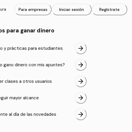
tura
Para empresas
Iniciar sesión
Regístrate
ps para ganar dinero
arrow_forward
o y prácticas para estudiantes
arrow_forward
 gano dinero con mis apuntes?
arrow_forward
er clases a otros usuarios
arrow_forward
guir mayor alcance
arrow_forward
nte al día de las novedades