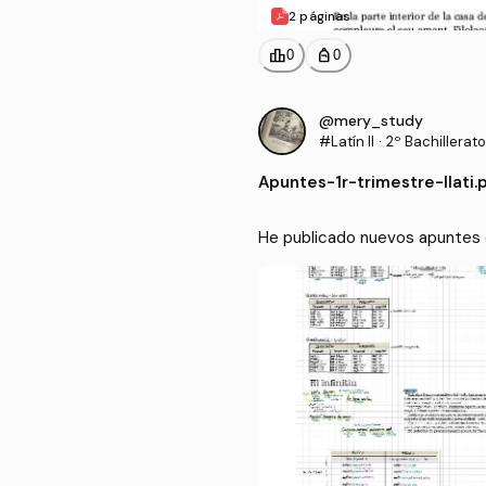
2 páginas
leaderboard
personal_bag
0
0
@mery_study
#Latín II
·
2º Bachillerato
Apuntes
-
1r-trimestre-llati.
He publicado nuevos apuntes de 