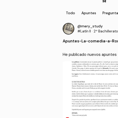
Todo
Apuntes
Pregunt
@mery_study
#Latín II
·
2º Bachillerato
Apuntes
-
La-comedia-a-Ro
He publicado nuevos apuntes 