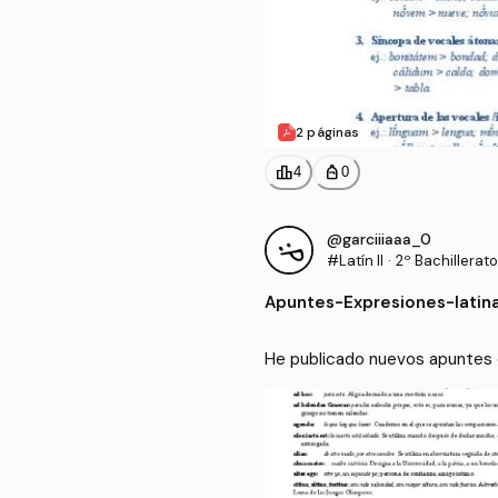
2 páginas
leaderboard
personal_bag
4
0
@garciiiaaa_0
#Latín II
·
2º Bachillerato
Apuntes
-
Expresiones-latin
He publicado nuevos apuntes de