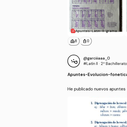
Apuntes-Latin-II-gramati
ca-literatura-ev.-fonetic
a.pdf
leaderboard
personal_bag
8
0
@garciiiaaa_0
#Latín II
·
2º Bachillerato
Apuntes
-
Evolucion-fonetic
He publicado nuevos apuntes de