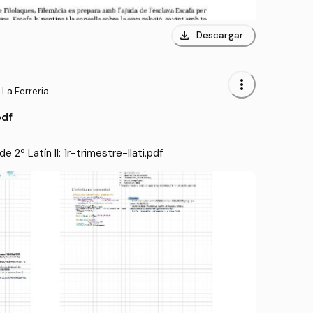
download
Descargar
more_vert
 La Ferreria
pdf
2º Latín II: 1r-trimestre-llati.pdf