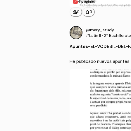
4 páginas
leaderboard
personal_bag
0
0
@mery_study
#Latín II
·
2º Bachillerato
Apuntes
-
EL-VODEBIL-DEL-
He publicado nuevos apuntes 