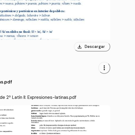
download
Descargar
more_vert
as.pdf
 2º Latín II: Expresiones-latinas.pdf