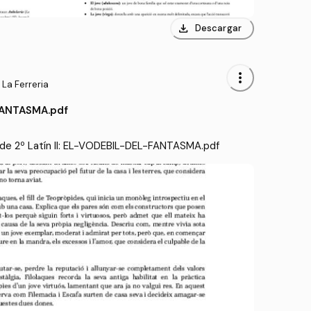
download
Descargar
more_vert
 La Ferreria
FANTASMA.pdf
de 2º Latín II: EL-VODEBIL-DEL-FANTASMA.pdf