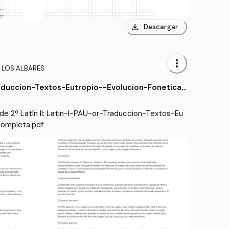
download
Descargar
more_vert
to LOS ALBARES
aduccion-Textos-Eutropio--Evolucion-Fonetica-
e 2º Latín II: Latin-I-PAU-or-Traduccion-Textos-Eu
Completa.pdf