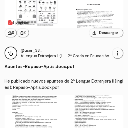
3 páginas
download
leaderboard
personal_bag
Descargar
0
0
@user_3357150
more_vert
#Lengua Extranjera II (In
·
2º Grado en Educación P
glés)
rimaria (UHU)
Apuntes
-
Repaso-Aptis.docx.pdf
He publicado nuevos apuntes de 2º Lengua Extranjera II (Ingl
és): Repaso-Aptis.docx.pdf