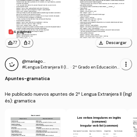
4 páginas
download
leaderboard
personal_bag
Descargar
77
2
@mariagomf_
more_vert
#Lengua Extranjera II (In
·
2º Grado en Educación P
glés)
rimaria (UHU)
Apuntes
-
gramatica
He publicado nuevos apuntes de 2º Lengua Extranjera II (Ingl
és): gramatica