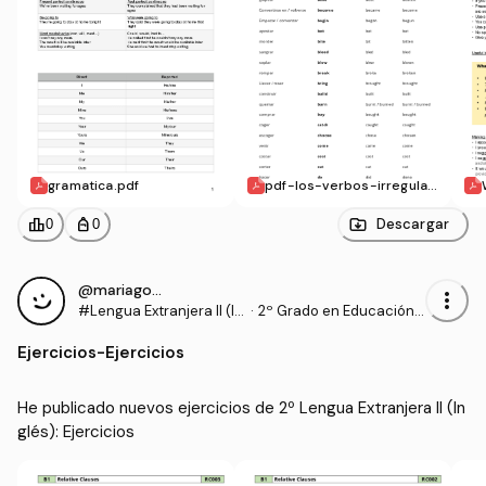
gramatica.pdf
pdf-los-verbos-irregular
es-en-ingles.pdf
leaderboard
personal_bag
Descargar
0
0
@mariagomf_
more_vert
#Lengua Extranjera II (In
·
2º Grado en Educación P
glés)
rimaria (UHU)
Ejercicios
-
Ejercicios
He publicado nuevos ejercicios de 2º Lengua Extranjera II (In
glés): Ejercicios