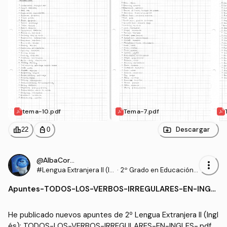
tema-10.pdf
Tema-7.pdf
leaderboard
personal_bag
Descargar
22
0
@AlbaCordero
more_vert
#Lengua Extranjera II (In
·
2º Grado en Educación P
glés)
rimaria (UHU)
Apuntes
-
TODOS-LOS-VERBOS-IRREGULARES-EN-INGL
ES-.pdf
He publicado nuevos apuntes de 2º Lengua Extranjera II (Ingl
és): TODOS-LOS-VERBOS-IRREGULARES-EN-INGLES-.pdf