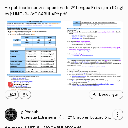
He publicado nuevos apuntes de 2º Lengua Extranjera II (Ingl
és): UNIT-9--VOCABULARY.pdf
5 páginas
download
leaderboard
personal_bag
Descargar
13
0
@Phosub
more_vert
#Lengua Extranjera II (In
·
2º Grado en Educación P
glés)
rimaria (UHU)
Apuntes
-
UNIT-8--VOCABULARY.pdf