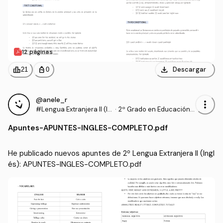
12 páginas
download
leaderboard
personal_bag
Descargar
21
0
@anele_r
more_vert
#Lengua Extranjera II (In
·
2º Grado en Educación P
glés)
rimaria (UHU)
Apuntes
-
APUNTES-INGLES-COMPLETO.pdf
He publicado nuevos apuntes de 2º Lengua Extranjera II (Ingl
és): APUNTES-INGLES-COMPLETO.pdf