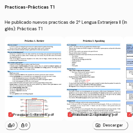
glés)
rimaria (UHU)
Practicas
-
Prácticas T1
He publicado nuevos practicas de 2º Lengua Extranjera II (In
glés): Prácticas T1
Practica-1.-Review.pdf
Practica-2.-Speaking.pdf
leaderboard
personal_bag
Descargar
0
0