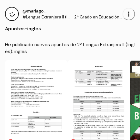
@mariagomf_
more_vert
#Lengua Extranjera II (In
·
2º Grado en Educación P
glés)
rimaria (UHU)
Apuntes
-
ingles
He publicado nuevos apuntes de 2º Lengua Extranjera II (Ingl
és): ingles