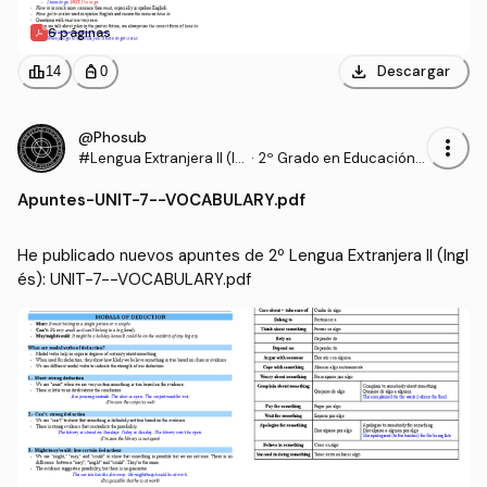
6 páginas
download
leaderboard
personal_bag
Descargar
14
0
@Phosub
more_vert
#Lengua Extranjera II (In
·
2º Grado en Educación P
glés)
rimaria (UHU)
Apuntes
-
UNIT-7--VOCABULARY.pdf
He publicado nuevos apuntes de 2º Lengua Extranjera II (Ingl
és): UNIT-7--VOCABULARY.pdf