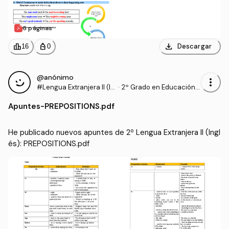
6 páginas
download
leaderboard
personal_bag
Descargar
16
0
@anónimo
more_vert
#Lengua Extranjera II (In
·
2º Grado en Educación P
glés)
rimaria (UHU)
Apuntes
-
PREPOSITIONS.pdf
He publicado nuevos apuntes de 2º Lengua Extranjera II (Ingl
és): PREPOSITIONS.pdf