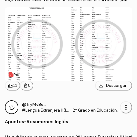
Pdf
download
leaderboard
personal_bag
Descargar
11
0
@TryMyBest
more_vert
#Lengua Extranjera II (In
·
2º Grado en Educación P
glés)
rimaria (UHU)
Apuntes
-
Resumenes Inglés