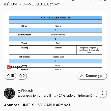
és): UNIT-10--VOCABULARY.pdf
1 página
download
leaderboard
personal_bag
Descargar
15
0
@Phosub
more_vert
#Lengua Extranjera II (In
·
2º Grado en Educación P
glés)
rimaria (UHU)
Apuntes
-
UNIT-9--VOCABULARY.pdf