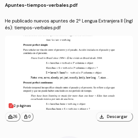
Apuntes
-
tiempos-verbales.pdf
He publicado nuevos apuntes de 2º Lengua Extranjera II (Ingl
és): tiempos-verbales.pdf
2 páginas
download
leaderboard
personal_bag
Descargar
26
0