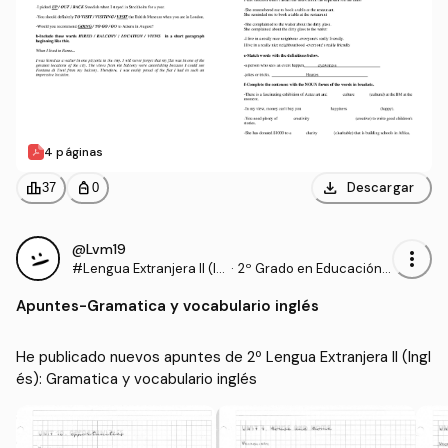
4 páginas
download
leaderboard
personal_bag
Descargar
37
0
@Lvm19
more_vert
#Lengua Extranjera II (In
·
2º Grado en Educación P
glés)
rimaria (UHU)
Apuntes
-
Gramatica y vocabulario inglés
He publicado nuevos apuntes de 2º Lengua Extranjera II (Ingl
és): Gramatica y vocabulario inglés