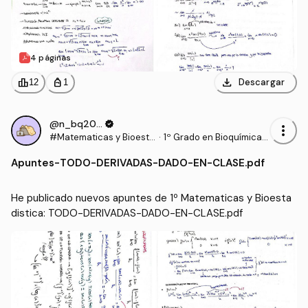
4 páginas
download
leaderboard
personal_bag
Descargar
12
1
@n_bq2006
verified
more_vert
#Matematicas y Bioesta
·
1º Grado en Bioquímica
distica
(UCLM)
Apuntes
-
TODO-DERIVADAS-DADO-EN-CLASE.pdf
He publicado nuevos apuntes de 1º Matematicas y Bioesta
distica: TODO-DERIVADAS-DADO-EN-CLASE.pdf