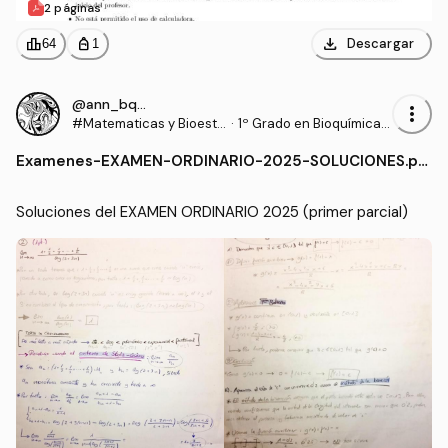
2 páginas
download
leaderboard
personal_bag
Descargar
64
1
@ann_bqq7
more_vert
#Matematicas y Bioesta
·
1º Grado en Bioquímica
distica
(UCLM)
Examenes
-
EXAMEN-ORDINARIO-2025-SOLUCIONES.pd
f
Soluciones del EXAMEN ORDINARIO 2025 (primer parcial)