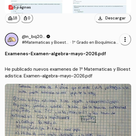
5 páginas
download
leaderboard
personal_bag
Descargar
18
0
@n_bq2006
verified
more_vert
#Matematicas y Bioesta
·
1º Grado en Bioquímica
distica
(UCLM)
Examenes
-
Examen-algebra-mayo-2026.pdf
He publicado nuevos examenes de 1º Matematicas y Bioest
adistica: Examen-algebra-mayo-2026.pdf