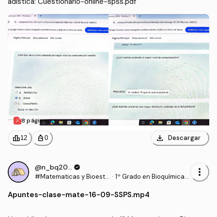
adistica: Cuestionario-online-spss.pdf
8 páginas
download
leaderboard
personal_bag
Descargar
12
0
@n_bq2006
verified
more_vert
#Matematicas y Bioesta
·
1º Grado en Bioquímica
distica
(UCLM)
Apuntes
-
clase-mate-16-09-SSPS.mp4