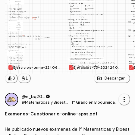
Ejercicios-tema-224062
Ejercicios-73-20242407
6190658.pdf
02164644-1.pdf
leaderboard
personal_bag
Descargar
3
1
@n_bq2006
verified
more_vert
#Matematicas y Bioesta
·
1º Grado en Bioquímica
distica
(UCLM)
Examenes
-
Cuestionario-online-spss.pdf
He publicado nuevos examenes de 1º Matematicas y Bioest