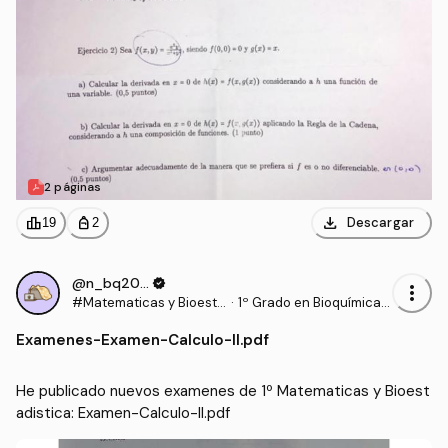
2 páginas
download
leaderboard
personal_bag
Descargar
19
2
@n_bq2006
verified
more_vert
#Matematicas y Bioesta
·
1º Grado en Bioquímica
distica
(UCLM)
Examenes
-
Examen-Calculo-II.pdf
He publicado nuevos examenes de 1º Matematicas y Bioest
adistica: Examen-Calculo-II.pdf