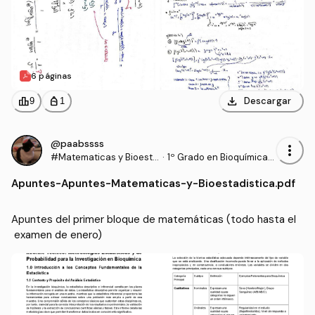
6 páginas
download
leaderboard
personal_bag
Descargar
9
1
@paabssss
more_vert
#Matematicas y Bioesta
·
1º Grado en Bioquímica
distica
(UCLM)
Apuntes
-
Apuntes-Matematicas-y-Bioestadistica.pdf
Apuntes del primer bloque de matemáticas (todo hasta el
 examen de enero)