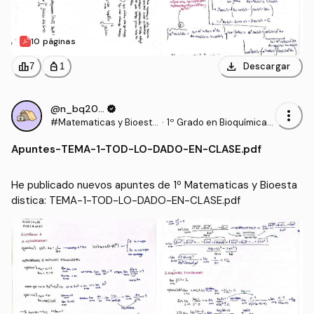
10 páginas
download
leaderboard
personal_bag
Descargar
7
1
@n_bq2006
verified
more_vert
#Matematicas y Bioesta
·
1º Grado en Bioquímica
distica
(UCLM)
Apuntes
-
TEMA-1-TOD-LO-DADO-EN-CLASE.pdf
He publicado nuevos apuntes de 1º Matematicas y Bioesta
distica: TEMA-1-TOD-LO-DADO-EN-CLASE.pdf