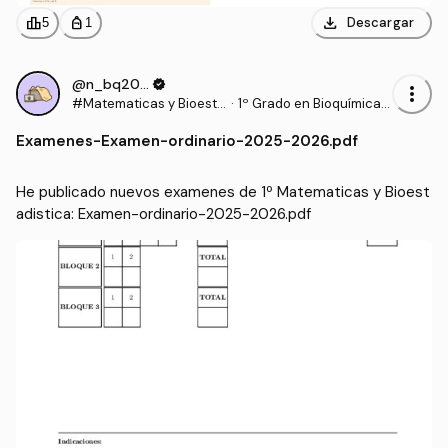
download
leaderboard
personal_bag
Descargar
5
1
@n_bq2006
verified
more_vert
#Matematicas y Bioesta
·
1º Grado en Bioquímica
distica
(UCLM)
Examenes
-
Examen-ordinario-2025-2026.pdf
He publicado nuevos examenes de 1º Matematicas y Bioest
adistica: Examen-ordinario-2025-2026.pdf