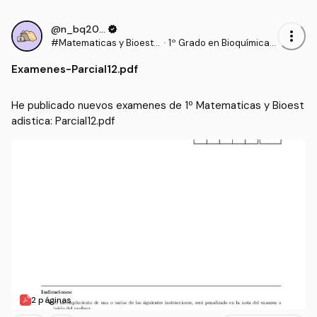
@n_bq2006
verified
more_vert
#Matematicas y Bioesta
·
1º Grado en Bioquímica
distica
(UCLM)
Examenes
-
Parcial12.pdf
He publicado nuevos examenes de 1º Matematicas y Bioest
adistica: Parcial12.pdf
2 páginas