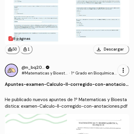
8 páginas
download
leaderboard
personal_bag
Descargar
50
1
@n_bq2006
verified
more_vert
#Matematicas y Bioesta
·
1º Grado en Bioquímica
distica
(UCLM)
Apuntes
-
examen-Calculo-II-corregido-con-anotacion
es.pdf
He publicado nuevos apuntes de 1º Matematicas y Bioesta
distica: examen-Calculo-II-corregido-con-anotaciones.pdf