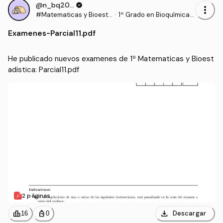
@n_bq2006
verified
more_vert
#Matematicas y Bioesta
·
1º Grado en Bioquímica
distica
(UCLM)
Examenes
-
Parcial11.pdf
He publicado nuevos examenes de 1º Matematicas y Bioest
adistica: Parcial11.pdf
2 páginas
download
leaderboard
personal_bag
Descargar
16
0