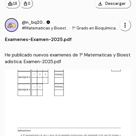
download
leaderboard
personal_bag
Descargar
18
0
@n_bq2006
verified
more_vert
#Matematicas y Bioesta
·
1º Grado en Bioquímica
distica
(UCLM)
Examenes
-
Examen-2025.pdf
He publicado nuevos examenes de 1º Matematicas y Bioest
adistica: Examen-2025.pdf