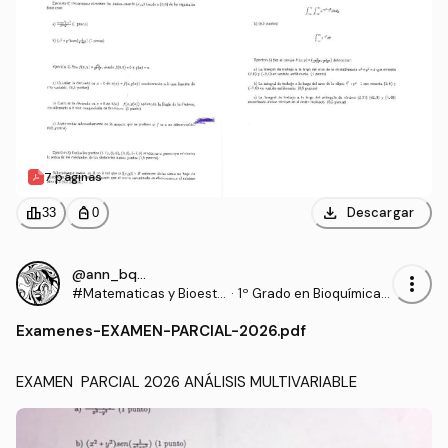
7 páginas
download
leaderboard
personal_bag
Descargar
33
0
@ann_bqq7
more_vert
#Matematicas y Bioesta
·
1º Grado en Bioquímica
distica
(UCLM)
Examenes
-
EXAMEN-PARCIAL-2026.pdf
EXAMEN  PARCIAL 2026 ANÁLISIS MULTIVARIABLE