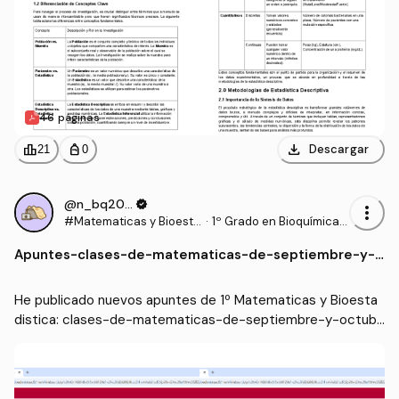
46 páginas
download
leaderboard
personal_bag
Descargar
21
0
@n_bq2006
verified
more_vert
#Matematicas y Bioesta
·
1º Grado en Bioquímica
distica
(UCLM)
Apuntes
-
clases-de-matematicas-de-septiembre-y-o
ctubre.pdf
He publicado nuevos apuntes de 1º Matematicas y Bioesta
distica: clases-de-matematicas-de-septiembre-y-octubr
e.pdf