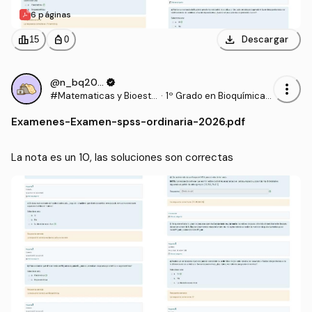
6 páginas
download
leaderboard
personal_bag
Descargar
15
0
@n_bq2006
verified
more_vert
#Matematicas y Bioesta
·
1º Grado en Bioquímica
distica
(UCLM)
Examenes
-
Examen-spss-ordinaria-2026.pdf
La nota es un 10, las soluciones son correctas