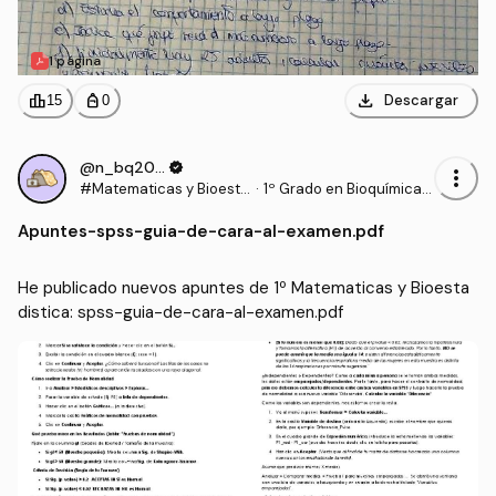
1 página
download
leaderboard
personal_bag
Descargar
15
0
@n_bq2006
verified
more_vert
#Matematicas y Bioesta
·
1º Grado en Bioquímica
distica
(UCLM)
Apuntes
-
spss-guia-de-cara-al-examen.pdf
He publicado nuevos apuntes de 1º Matematicas y Bioesta
distica: spss-guia-de-cara-al-examen.pdf