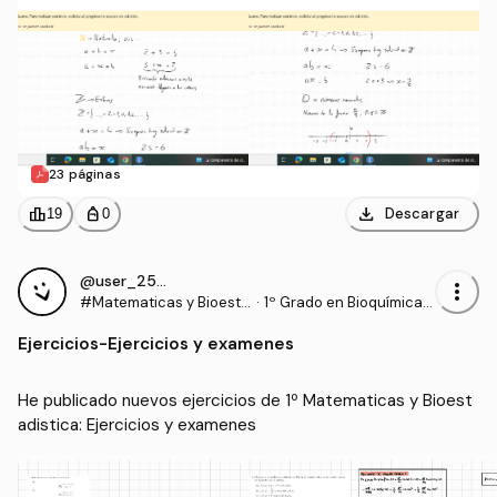
23 páginas
download
leaderboard
personal_bag
Descargar
19
0
@user_2559520
more_vert
#Matematicas y Bioesta
·
1º Grado en Bioquímica
distica
(UCLM)
Ejercicios
-
Ejercicios y examenes
He publicado nuevos ejercicios de 1º Matematicas y Bioest
adistica: Ejercicios y examenes