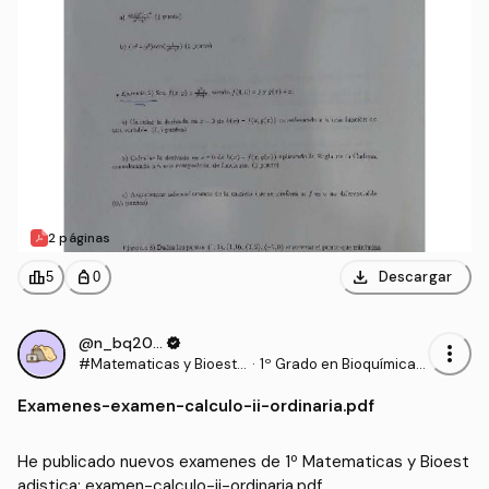
2 páginas
download
leaderboard
personal_bag
Descargar
5
0
@n_bq2006
verified
more_vert
#Matematicas y Bioesta
·
1º Grado en Bioquímica
distica
(UCLM)
Examenes
-
examen-calculo-ii-ordinaria.pdf
He publicado nuevos examenes de 1º Matematicas y Bioest
adistica: examen-calculo-ii-ordinaria.pdf