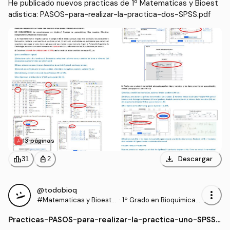
He publicado nuevos practicas de 1º Matematicas y Bioest
adistica: PASOS-para-realizar-la-practica-dos-SPSS.pdf
13 páginas
download
leaderboard
personal_bag
Descargar
31
2
@todobioq
more_vert
#Matematicas y Bioesta
·
1º Grado en Bioquímica
distica
(UCLM)
Practicas
-
PASOS-para-realizar-la-practica-uno-SPSS.
pdf