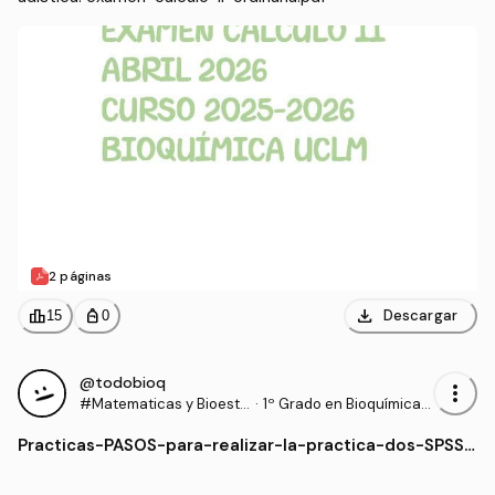
2 páginas
download
leaderboard
personal_bag
Descargar
15
0
@todobioq
more_vert
#Matematicas y Bioesta
·
1º Grado en Bioquímica
distica
(UCLM)
Practicas
-
PASOS-para-realizar-la-practica-dos-SPSS.
pdf