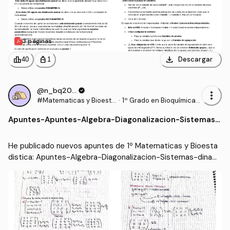
3 páginas
download
leaderboard
personal_bag
Descargar
40
1
@n_bq2006
verified
more_vert
#Matematicas y Bioesta
·
1º Grado en Bioquímica
distica
(UCLM)
Apuntes
-
Apuntes-Algebra-Diagonalizacion-Sistemas-
dinamicos-y-Ecuaciones-Diferenciales.pdf
He publicado nuevos apuntes de 1º Matematicas y Bioesta
distica: Apuntes-Algebra-Diagonalizacion-Sistemas-dinami
cos-y-Ecuaciones-Diferenciales.pdf