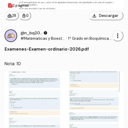
2 páginas
download
leaderboard
personal_bag
Descargar
28
0
@n_bq2006
verified
more_vert
#Matematicas y Bioesta
·
1º Grado en Bioquímica
distica
(UCLM)
Examenes
-
Examen-ordinario-2026.pdf
Nota: 10