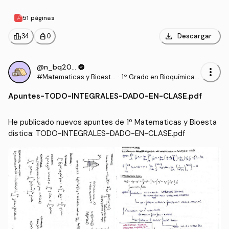
51 páginas
download
leaderboard
personal_bag
Descargar
34
0
@n_bq2006
verified
more_vert
#Matematicas y Bioesta
·
1º Grado en Bioquímica
distica
(UCLM)
Apuntes
-
TODO-INTEGRALES-DADO-EN-CLASE.pdf
He publicado nuevos apuntes de 1º Matematicas y Bioesta
distica: TODO-INTEGRALES-DADO-EN-CLASE.pdf