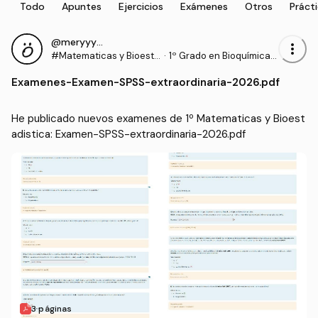
Todo
Apuntes
Ejercicios
Exámenes
Otros
Práct
@meryyyy_5
more_vert
#Matematicas y Bioesta
·
1º Grado en Bioquímica
distica
(UCLM)
Examenes
-
Examen-SPSS-extraordinaria-2026.pdf
He publicado nuevos examenes de 1º Matematicas y Bioest
adistica: Examen-SPSS-extraordinaria-2026.pdf
3 páginas