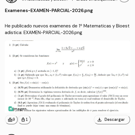
distica
(UCLM)
Examenes
-
EXAMEN-PARCIAL-2026.png
He publicado nuevos examenes de 1º Matematicas y Bioest
adistica: EXAMEN-PARCIAL-2026.png
Imagen
download
leaderboard
personal_bag
Descargar
9
1