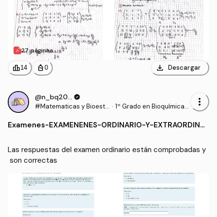
27 páginas
download
leaderboard
personal_bag
Descargar
14
0
@n_bq2006
verified
more_vert
#Matematicas y Bioesta
·
1º Grado en Bioquímica
distica
(UCLM)
Examenes
-
EXAMENENES-ORDINARIO-Y-EXTRAORDINA
RIO-SPSS-2025.pdf
Las respuestas del examen ordinario están comprobadas y