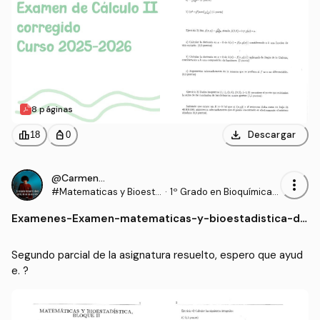
8 páginas
download
leaderboard
personal_bag
Descargar
18
0
@CarmenXD17
more_vert
#Matematicas y Bioesta
·
1º Grado en Bioquímica
distica
(UCLM)
Examenes
-
Examen-matematicas-y-bioestadistica-do
s-variables-resuelto.pdf
Segundo parcial de la asignatura resuelto, espero que ayud
e. ?