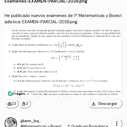
Examenes
-
EXAMEN-PARCIAL-2026.png
He publicado nuevos examenes de 1º Matematicas y Bioest
adistica: EXAMEN-PARCIAL-2026.png
Imagen
download
leaderboard
personal_bag
Descargar
13
2
@ann_bqq7
more_vert
#Matematicas y Bioesta
·
1º Grado en Bioquímica