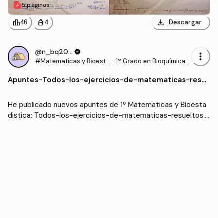
5 páginas
download
leaderboard
personal_bag
Descargar
46
4
@n_bq2006
verified
more_vert
#Matematicas y Bioesta
·
1º Grado en Bioquímica
distica
(UCLM)
Apuntes
-
Todos-los-ejercicios-de-matematicas-resu
eltos.pdf
He publicado nuevos apuntes de 1º Matematicas y Bioesta
distica: Todos-los-ejercicios-de-matematicas-resueltos.p
df