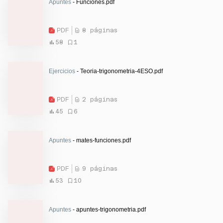
Apuntes
- Funciones.pdf
PDF
8 páginas
58
1
Ejercicios
- Teoria-trigonometria-4ESO.pdf
PDF
2 páginas
45
6
Apuntes
- mates-funciones.pdf
PDF
9 páginas
53
10
Apuntes
- apuntes-trigonometria.pdf