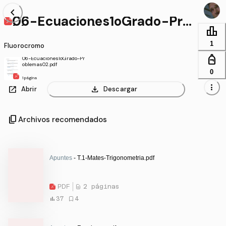
chevron_left
06-Ecuaciones1oGrado-Pro
blemas02.pdf
leaderboard
1
Fluorocromo
personal_bag
06-Ecuaciones1oGrado-Pr
oblemas02.pdf
0
1 página
more_vert
open_in_new
download
Abrir
Descargar
content_copy
Archivos recomendados
Apuntes
- T.1-Mates-Trigonometria.pdf
PDF
2 páginas
37
4