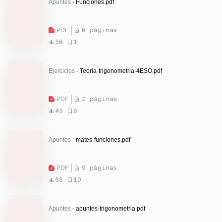
Apuntes
- Funciones.pdf
PDF
8 páginas
58
1
Ejercicios
- Teoria-trigonometria-4ESO.pdf
PDF
2 páginas
45
6
Apuntes
- mates-funciones.pdf
PDF
9 páginas
53
10
Apuntes
- apuntes-trigonometria.pdf