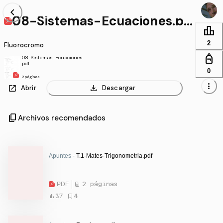
chevron_left
08-Sistemas-Ecuaciones.pd
f
leaderboard
2
Fluorocromo
personal_bag
08-Sistemas-Ecuaciones.
pdf
0
2 páginas
more_vert
open_in_new
download
Abrir
Descargar
content_copy
Archivos recomendados
Apuntes
- T.1-Mates-Trigonometria.pdf
PDF
2 páginas
37
4