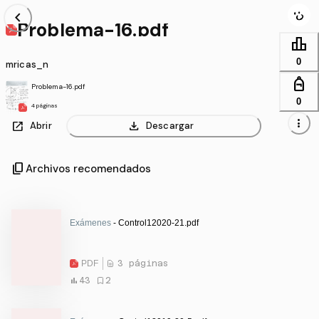
chevron_left
Problema-16.pdf
leaderboard
0
mricas_n
personal_bag
Problema-16.pdf
0
4 páginas
more_vert
open_in_new
download
Abrir
Descargar
content_copy
Archivos recomendados
Exámenes
- Control12020-21.pdf
PDF
3 páginas
43
2