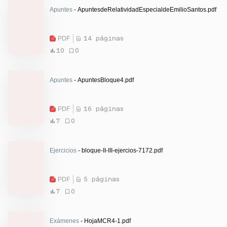
Apuntes
- ApuntesdeRelatividadEspecialdeEmilioSantos.pdf
PDF
14 páginas
10
0
Apuntes
- ApuntesBloque4.pdf
PDF
16 páginas
7
0
Ejercicios
- bloque-II-III-ejercios-7172.pdf
PDF
5 páginas
7
0
Exámenes
- HojaMCR4-1.pdf